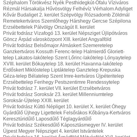
Széphalom Törökvész Nyék Pesthidegkút-Ófalu Víziváros
Rézmál Hársakalja Hűvösvölgy Felhévíz Vérhalom Adyliget
Kővár Budaliget 2. kerület Szépvölgy Rózsadomb Zöldmál
Remetekertváros Szemlőhegy Hárshegy Gercse Szépilona
Erzsébettelek Pálvölgy Országút II. kerület
Privát fodrász Vizafogó 13. kerület Népsziget Újlipótváros
Göncz Árpád városközpont XIII. kerület Angyalföld
Privát fodrász Belsőmajor Almáskert Szemeretelep
Ganzkertváros Kossuth Ferenc-telep Halmierdő Gloriett-
telep Lakatos-lakótelep Szent Lőrinc-lakótelep Lónyaytelep
XVIII. kerület Bókaytelep 18. kerület Havanna-lakótelep
Erdőskert Miklóstelep Liptáktelep Ganztelep Krepuska
Géza-telep Bélatelep Szent Imre-kertváros Újpéteritelep
Erzsébettelep Ferihegy Pestszentimre Rendessytelep
Privát fodrász 7. kerület VII. kerület Erzsébetváros
Privát fodrász Soroksár 23. kerület Millenniumtelep
Soroksár-Újtelep XXIII. kerület
Privát fodrász Kúttó Népliget 10. kerület X. kerület Óhegy
Gyárdűlő Újhegy Ligettelek Felsőrákos Kőbánya-Kertváros
Keresztúridűlő Laposdűlő Téglagyárdűlő
Privát fodrász Székesdűlő Káposztásmegyer IV. kerület
Újpest Megyer Népsziget 4. kerület Istvántelek