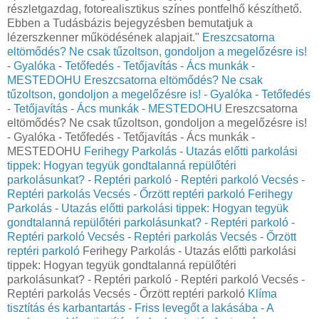
részletgazdag, fotorealisztikus színes pontfelhő készíthető.
Ebben a Tudásbázis bejegyzésben bemutatjuk a
lézerszkenner működésének alapjait."
Ereszcsatorna
eltömődés? Ne csak tűzoltson, gondoljon a megelőzésre is!
- Gyalóka - Tetőfedés - Tetőjavítás - Ács munkák -
MESTEDOHU
Ereszcsatorna eltömődés? Ne csak
tűzoltson, gondoljon a megelőzésre is! - Gyalóka - Tetőfedés
- Tetőjavítás - Ács munkák - MESTEDOHU
Ereszcsatorna
eltömődés? Ne csak tűzoltson, gondoljon a megelőzésre is!
- Gyalóka - Tetőfedés - Tetőjavítás - Ács munkák -
MESTEDOHU
Ferihegy Parkolás - Utazás előtti parkolási
tippek: Hogyan tegyük gondtalanná repülőtéri
parkolásunkat? - Reptéri parkoló - Reptéri parkoló Vecsés -
Reptéri parkolás Vecsés - Őrzött reptéri parkoló
Ferihegy
Parkolás - Utazás előtti parkolási tippek: Hogyan tegyük
gondtalanná repülőtéri parkolásunkat? - Reptéri parkoló -
Reptéri parkoló Vecsés - Reptéri parkolás Vecsés - Őrzött
reptéri parkoló
Ferihegy Parkolás - Utazás előtti parkolási
tippek: Hogyan tegyük gondtalanná repülőtéri
parkolásunkat? - Reptéri parkoló - Reptéri parkoló Vecsés -
Reptéri parkolás Vecsés - Őrzött reptéri parkoló
Klíma
tisztítás és karbantartás - Friss levegőt a lakásába - A