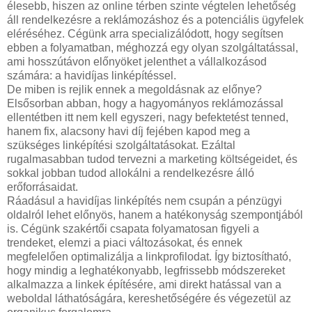
élesebb, hiszen az online térben szinte végtelen lehetőség
áll rendelkezésre a reklámozáshoz és a potenciális ügyfelek
eléréséhez. Cégünk arra specializálódott, hogy segítsen
ebben a folyamatban, méghozzá egy olyan szolgáltatással,
ami hosszútávon előnyöket jelenthet a vállalkozásod
számára: a havidíjas linképítéssel.
De miben is rejlik ennek a megoldásnak az előnye?
Elsősorban abban, hogy a hagyományos reklámozással
ellentétben itt nem kell egyszeri, nagy befektetést tenned,
hanem fix, alacsony havi díj fejében kapod meg a
szükséges linképítési szolgáltatásokat. Ezáltal
rugalmasabban tudod tervezni a marketing költségeidet, és
sokkal jobban tudod allokálni a rendelkezésre álló
erőforrásaidat.
Ráadásul a havidíjas linképítés nem csupán a pénzügyi
oldalról lehet előnyös, hanem a hatékonyság szempontjából
is. Cégünk szakértői csapata folyamatosan figyeli a
trendeket, elemzi a piaci változásokat, és ennek
megfelelően optimalizálja a linkprofilodat. Így biztosítható,
hogy mindig a leghatékonyabb, legfrissebb módszereket
alkalmazza a linkek építésére, ami direkt hatással van a
weboldal láthatóságára, kereshetőségére és végezetül az