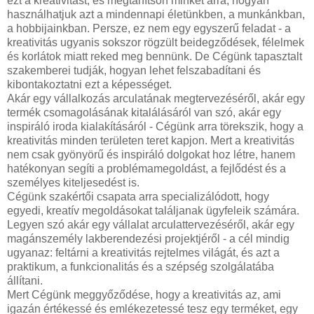
ezt a kreativitást, és megtanítson minket arra, hogyan
használhatjuk azt a mindennapi életünkben, a munkánkban,
a hobbijainkban. Persze, ez nem egy egyszerű feladat - a
kreativitás ugyanis sokszor rögzült beidegződések, félelmek
és korlátok miatt reked meg bennünk. De Cégünk tapasztalt
szakemberei tudják, hogyan lehet felszabadítani és
kibontakoztatni ezt a képességet.
Akár egy vállalkozás arculatának megtervezéséről, akár egy
termék csomagolásának kitalálásáról van szó, akár egy
inspiráló iroda kialakításáról - Cégünk arra törekszik, hogy a
kreativitás minden területen teret kapjon. Mert a kreativitás
nem csak gyönyörű és inspiráló dolgokat hoz létre, hanem
hatékonyan segíti a problémamegoldást, a fejlődést és a
személyes kiteljesedést is.
Cégünk szakértői csapata arra specializálódott, hogy
egyedi, kreatív megoldásokat találjanak ügyfeleik számára.
Legyen szó akár egy vállalat arculattervezéséről, akár egy
magánszemély lakberendezési projektjéről - a cél mindig
ugyanaz: feltárni a kreativitás rejtelmes világát, és azt a
praktikum, a funkcionalitás és a szépség szolgálatába
állítani.
Mert Cégünk meggyőződése, hogy a kreativitás az, ami
igazán értékessé és emlékezetessé tesz egy terméket, egy