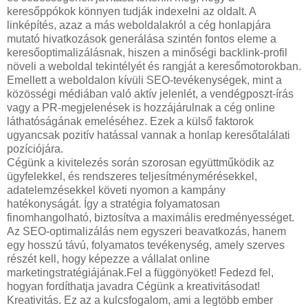
keresőppókok könnyen tudják indexelni az oldalt. A
linképítés, azaz a más weboldalakról a cég honlapjára
mutató hivatkozások generálása szintén fontos eleme a
keresőoptimalizálásnak, hiszen a minőségi backlink-profil
növeli a weboldal tekintélyét és rangját a keresőmotorokban.
Emellett a weboldalon kívüli SEO-tevékenységek, mint a
közösségi médiában való aktív jelenlét, a vendégposzt-írás
vagy a PR-megjelenések is hozzájárulnak a cég online
láthatóságának emeléséhez. Ezek a külső faktorok
ugyancsak pozitív hatással vannak a honlap keresőtalálati
pozíciójára.
Cégünk a kivitelezés során szorosan együttműködik az
ügyfelekkel, és rendszeres teljesítménymérésekkel,
adatelemzésekkel követi nyomon a kampány
hatékonyságát. Így a stratégia folyamatosan
finomhangolható, biztosítva a maximális eredményességet.
Az SEO-optimalizálás nem egyszeri beavatkozás, hanem
egy hosszú távú, folyamatos tevékenység, amely szerves
részét kell, hogy képezze a vállalat online
marketingstratégiájának.Fel a függönyöket! Fedezd fel,
hogyan fordíthatja javadra Cégünk a kreativitásodat!
Kreativitás. Ez az a kulcsfogalom, ami a legtöbb ember