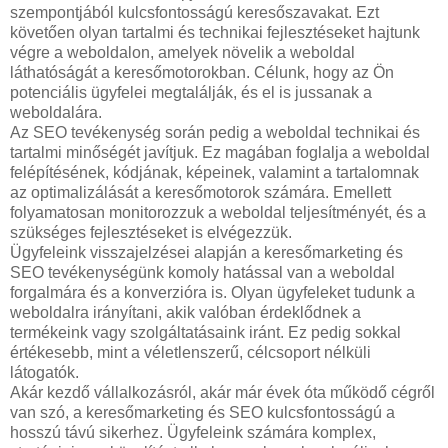
szempontjából kulcsfontosságú keresőszavakat. Ezt
követően olyan tartalmi és technikai fejlesztéseket hajtunk
végre a weboldalon, amelyek növelik a weboldal
láthatóságát a keresőmotorokban. Célunk, hogy az Ön
potenciális ügyfelei megtalálják, és el is jussanak a
weboldalára.
Az SEO tevékenység során pedig a weboldal technikai és
tartalmi minőségét javítjuk. Ez magában foglalja a weboldal
felépítésének, kódjának, képeinek, valamint a tartalomnak
az optimalizálását a keresőmotorok számára. Emellett
folyamatosan monitorozzuk a weboldal teljesítményét, és a
szükséges fejlesztéseket is elvégezzük.
Ügyfeleink visszajelzései alapján a keresőmarketing és
SEO tevékenységünk komoly hatással van a weboldal
forgalmára és a konverzióra is. Olyan ügyfeleket tudunk a
weboldalra irányítani, akik valóban érdeklődnek a
termékeink vagy szolgáltatásaink iránt. Ez pedig sokkal
értékesebb, mint a véletlenszerű, célcsoport nélküli
látogatók.
Akár kezdő vállalkozásról, akár már évek óta működő cégről
van szó, a keresőmarketing és SEO kulcsfontosságú a
hosszú távú sikerhez. Ügyfeleink számára komplex,