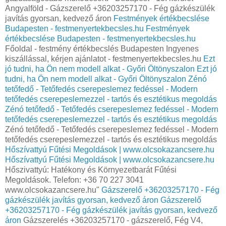
Angyalföld - Gázszerelő +36203257170 - Fég gázkészülék
javítás gyorsan, kedvező áron
Festmények értékbecslése
Budapesten - festmenyertekbecsles.hu
Festmények
értékbecslése Budapesten - festmenyertekbecsles.hu
Főoldal - festmény értékbecslés Budapesten Ingyenes
kiszállással, kérjen ajánlatot - festmenyertekbecsles.hu
Ezt
jó tudni, ha Ön nem modell alkat - Győri Öltönyszalon
Ezt jó
tudni, ha Ön nem modell alkat - Győri Öltönyszalon
Zénó
tetőfedő - Tetőfedés cserepeslemez fedéssel - Modern
tetőfedés cserepeslemezzel - tartós és esztétikus megoldás
Zénó tetőfedő - Tetőfedés cserepeslemez fedéssel - Modern
tetőfedés cserepeslemezzel - tartós és esztétikus megoldás
Zénó tetőfedő - Tetőfedés cserepeslemez fedéssel - Modern
tetőfedés cserepeslemezzel - tartós és esztétikus megoldás
Hőszívattyú Fűtési Megoldások | www.olcsokazancsere.hu
Hőszívattyú Fűtési Megoldások | www.olcsokazancsere.hu
Hőszivattyú: Hatékony és Környezetbarát Fűtési
Megoldások. Telefon: +36 70 227 3041
www.olcsokazancsere.hu"
Gázszerelő +36203257170 - Fég
gázkészülék javítás gyorsan, kedvező áron
Gázszerelő
+36203257170 - Fég gázkészülék javítás gyorsan, kedvező
áron
Gázszerelés +36203257170 - gázszerelő, Fég V4,