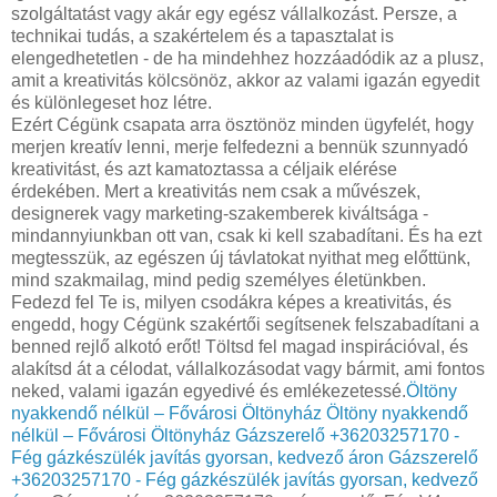
szolgáltatást vagy akár egy egész vállalkozást. Persze, a
technikai tudás, a szakértelem és a tapasztalat is
elengedhetetlen - de ha mindehhez hozzáadódik az a plusz,
amit a kreativitás kölcsönöz, akkor az valami igazán egyedit
és különlegeset hoz létre.
Ezért Cégünk csapata arra ösztönöz minden ügyfelét, hogy
merjen kreatív lenni, merje felfedezni a bennük szunnyadó
kreativitást, és azt kamatoztassa a céljaik elérése
érdekében. Mert a kreativitás nem csak a művészek,
designerek vagy marketing-szakemberek kiváltsága -
mindannyiunkban ott van, csak ki kell szabadítani. És ha ezt
megtesszük, az egészen új távlatokat nyithat meg előttünk,
mind szakmailag, mind pedig személyes életünkben.
Fedezd fel Te is, milyen csodákra képes a kreativitás, és
engedd, hogy Cégünk szakértői segítsenek felszabadítani a
benned rejlő alkotó erőt! Töltsd fel magad inspirációval, és
alakítsd át a célodat, vállalkozásodat vagy bármit, ami fontos
neked, valami igazán egyedivé és emlékezetessé.
Öltöny
nyakkendő nélkül – Fővárosi Öltönyház
Öltöny nyakkendő
nélkül – Fővárosi Öltönyház
Gázszerelő +36203257170 -
Fég gázkészülék javítás gyorsan, kedvező áron
Gázszerelő
+36203257170 - Fég gázkészülék javítás gyorsan, kedvező