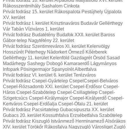
Privát fodrász 16. kerület Árpádföld Mátyásföld XVI. kerület
Rákosszentmihály Sashalom Cinkota
Privát fodrász 15. kerület Rákospalota Pestújhely Újpalota
XV. kerület
Privát fodrász I. kerület Krisztinaváros Budavár Gellérthegy
Vár Tabán Víziváros 1. kerület
Privát fodrász Budatétény Budafok XXII. kerület Baross
Gábor-telep Nagytétény 22. kerület
Privát fodrász Szentimreváros XI. kerület Kelenvölgy
Hosszúrét Péterhegy Nádorkert Őrmező Kőérberek
Gellérthegy 11. kerület Kelenföld Gazdagrét Örsöd Sasad
Madárhegy Sashegy Dobogó Kamaraerdő Lágymányos
Infopark Pösingermajor Spanyolrét Albertfalva
Privát fodrász VI. kerület 6. kerület Terézváros
Privát fodrász Csepel-Gyártelep CsepelCsepel-Belváros
Csepel-Rózsadomb XXI. kerület Csepel-Erdősor Csepel-
Háros Csepel-Szabótelep Csepel-Csillagtelep Csepel-
Szigetcsúcs Csepel-Királymajor Csepel-Királyerdő Csepel-
Kertváros Csepel-Erdőalja Csepel-Ófalu 21. kerület
Privát fodrász Pacsirtatelep Gubacsipuszta XX. kerület
Gubacs 20. kerület Kossuthfalva Erzsébetfalva Szabótelep
Privát fodrász Kiszugló Istvánmező Herminamező Alsórákos
XIV. kerület Törökőr Rákosfalva Nagyzugló Városliget Zugló