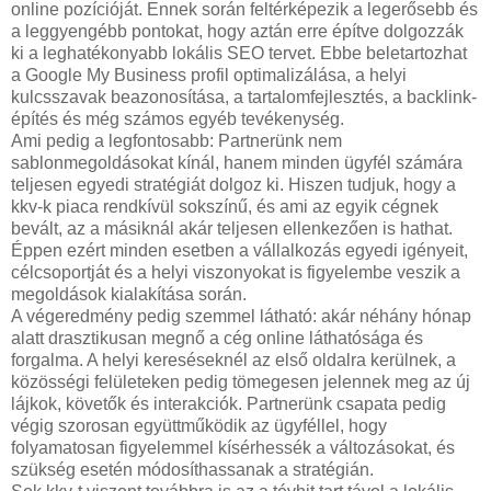
online pozícióját. Ennek során feltérképezik a legerősebb és
a leggyengébb pontokat, hogy aztán erre építve dolgozzák
ki a leghatékonyabb lokális SEO tervet. Ebbe beletartozhat
a Google My Business profil optimalizálása, a helyi
kulcsszavak beazonosítása, a tartalomfejlesztés, a backlink-
építés és még számos egyéb tevékenység.
Ami pedig a legfontosabb: Partnerünk nem
sablonmegoldásokat kínál, hanem minden ügyfél számára
teljesen egyedi stratégiát dolgoz ki. Hiszen tudjuk, hogy a
kkv-k piaca rendkívül sokszínű, és ami az egyik cégnek
bevált, az a másiknál akár teljesen ellenkezően is hathat.
Éppen ezért minden esetben a vállalkozás egyedi igényeit,
célcsoportját és a helyi viszonyokat is figyelembe veszik a
megoldások kialakítása során.
A végeredmény pedig szemmel látható: akár néhány hónap
alatt drasztikusan megnő a cég online láthatósága és
forgalma. A helyi kereséseknél az első oldalra kerülnek, a
közösségi felületeken pedig tömegesen jelennek meg az új
lájkok, követők és interakciók. Partnerünk csapata pedig
végig szorosan együttműködik az ügyféllel, hogy
folyamatosan figyelemmel kísérhessék a változásokat, és
szükség esetén módosíthassanak a stratégián.