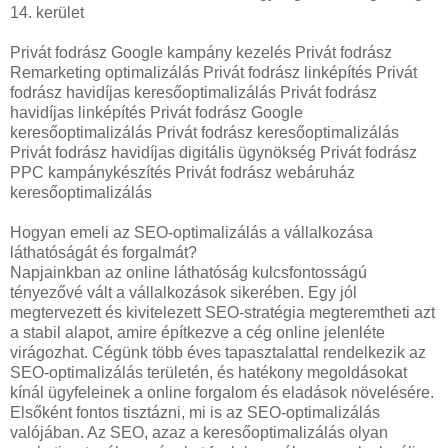
14. kerület
Privát fodrász Google kampány kezelés Privát fodrász
Remarketing optimalizálás Privát fodrász linképítés Privát
fodrász havidíjas keresőoptimalizálás Privát fodrász
havidíjas linképítés Privát fodrász Google
keresőoptimalizálás Privát fodrász keresőoptimalizálás
Privát fodrász havidíjas digitális ügynökség Privát fodrász
PPC kampánykészítés Privát fodrász webáruház
keresőoptimalizálás
Hogyan emeli az SEO-optimalizálás a vállalkozása
láthatóságát és forgalmát?
Napjainkban az online láthatóság kulcsfontosságú
tényezővé vált a vállalkozások sikerében. Egy jól
megtervezett és kivitelezett SEO-stratégia megteremtheti azt
a stabil alapot, amire építkezve a cég online jelenléte
virágozhat. Cégünk több éves tapasztalattal rendelkezik az
SEO-optimalizálás területén, és hatékony megoldásokat
kínál ügyfeleinek a online forgalom és eladások növelésére.
Elsőként fontos tisztázni, mi is az SEO-optimalizálás
valójában. Az SEO, azaz a keresőoptimalizálás olyan