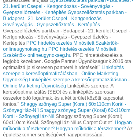
gázkészülék felújítás
Gyepszellőztetés parkban - Budapest -
21. kerület Csepel - Kertgondozás - Sövényvágás -
Gyepszellőztetés - Kertépítés
Gyepszellőztetés parkban -
Budapest - 21. kerület Csepel - Kertgondozás -
Sövényvágás - Gyepszellőztetés - Kertépítés
Gyepszellőztetés parkban - Budapest - 21. kerület Csepel -
Kertgondozás - Sövényvágás - Gyepszellőztetés -
Kertépítés
PPC hirdetéskezelés Minősített Szakértők-
onlineugynokseg.hu
PPC hirdetéskezelés Minősített
Szakértők- onlineugynokseg.hu
PPC hirdetéskezelés a
legjobb kezekben. Google Partner Ügynökségünk 2016 óta
optimalizálja sikeresen partnerei hirdetéseit!"
Linképítés
szerepe a keresőoptimalizálásban - Online Marketing
Ügynökség
Linképítés szerepe a keresőoptimalizálásban -
Online Marketing Ügynökség
Linképítés szerepe: A
keresőoptimalizálás (SEO) és a linképítés szorosan
összefonódó fogalmak, és a két terület közötti kapcsolat
fontos."
Shaggy szőnyeg Super (Koral) 60x110cm Korál -
SzőnyegHáz-Níl
Shaggy szőnyeg Super (Koral) 60x110cm
Korál - SzőnyegHáz-Níl
Shaggy szőnyeg Super (Koral)
60x110cm Korál, SzőnyegHáz-Nílus Carpet Outlet"
Hogyan
működik a térszkenner?
Hogyan működik a térszkenner?
Az
épületszkenner segítségével nagypontosságú,