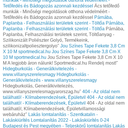
munkák - Minőségi megoldások otthona védelméért -
Tetőfedés és Bádogozás azonnali kezdéssel
Ács tetőfedő
munkák - Minőségi megoldások otthona védelméért -
Tetőfedés és Bádogozás azonnali kezdéssel
Párnába,
Paplanba - Felhasználási területek szerint - Töltőa
Párnába,
Paplanba - Felhasználási területek szerint - Töltőa
Párnába,
Paplanba, Felhasználási területek szerint, Töltőanyag -
Szilikonizált Poliészter Golyó, Termékeink,
szilikonizaltpoliesztergolyo"
Jou Színes Tape Fekete 3,8 Cm
X 10 M sportmedical.hu
Jou Színes Tape Fekete 3,8 Cm X
10 M sportmedical.hu
Jou Színes Tape Fekete 3,8 Cm X 10
M A legjobb áron nálunk! Sportmedical.hu Rendelj most!"
Hidegburkolás - Generálkivitelezés -
www.villanyszerelesmagy
Hidegburkolás -
Generálkivitelezés - www.villanyszerelesmagy
Hidegburkolás, Generálkivitelezés,
www.villanyszerelesmagyarorszag.hu"
404 - Az oldal nem
található! - Klímaberendezések, Épületvil
404 - Az oldal nem
található! - Klímaberendezések, Épületvil
404 - Az oldal nem
található!, Klímaberendezések, Épületvillamossági
webáruház"
Lakás lomtalanítás - Szentkatalin -
Lakáskiürítés Lomtalanítás‎ 2022 - Lakáskiürítés 0-24
Budapest és Pest megyében‎ - Teljeskörű lomtalanítás
Lakás