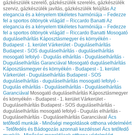
gázkészülék szerelő, gázkészülék szerelés, gázkészülék
szerviz, gázkészülék javítás, gázkészülék felújítás
Az
elegancia és a kényelem tökéletes harmóniája – Fedezze
fel a sportos öltönyök világát! – Riccardo Banatti
Az
elegancia és a kényelem tökéletes harmóniája – Fedezze
fel a sportos öltönyök világát! – Riccardo Banatti
Mosogató
duguláselhárítás Káposztásmegyer és környékén -
Budapest - 1. kerület Várkerület - Duguláselhárítás
Budapest - SOS duguláselhárítás - duguláselhárítás
mosogató lefolyó - Dugulás elhárítás - Duguláselhárítás -
Duguláselhárítás Garanciával
Mosogató duguláselhárítás
Káposztásmegyer és környékén - Budapest - 1. kerület
Várkerület - Duguláselhárítás Budapest - SOS
duguláselhárítás - duguláselhárítás mosogató lefolyó -
Dugulás elhárítás - Duguláselhárítás - Duguláselhárítás
Garanciával
Mosogató duguláselhárítás Káposztásmegyer
és környékén - Budapest - 1. kerület Várkerület -
Duguláselhárítás Budapest - SOS duguláselhárítás -
duguláselhárítás mosogató lefolyó - Dugulás elhárítás -
Duguláselhárítás - Duguláselhárítás Garanciával
Ács
tetőfedő munkák - Minőségi megoldások otthona védelméért
- Tetőfedés és Bádogozás azonnali kezdéssel
Ács tetőfedő