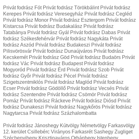
Privát fodrász Fót Privát fodrász Törökbálint Privát fodrász
Kerepes Privát fodrász Veresegyház Privát fodrász Cegléd
Privát fodrász Monor Privát fodrász Esztergom Privát fodrász
Kistarcsa Privát fodrász Budakalász Privát fodrász
Tatabánya Privát fodrász Gyál Privát fodrász Dabas Privát
fodrász Székesfehérvár Privát fodrász Nagykáta Privát
fodrász Aszód Privát fodrász Budakeszi Privát fodrász
Pilisvörösvár Privát fodrász Dunaújváros Privát fodrász
Kecskemét Privát fodrász Göd Privát fodrász Budaörs Privát
fodrász Vác Privát fodrász Budapest Privát fodrász
Mogyoród Privát fodrász Érd Privát fodrász Szob Privát
fodrász Győr Privát fodrász Pécel Privát fodrász
Szigetszentmiklós Privát fodrász Maglód Privát fodrász
Ecser Privát fodrász Gödöllő Privát fodrász Vecsés Privát
fodrász Szentendre Privát fodrász Csömör Privát fodrász
Pomáz Privát fodrász Ráckeve Privát fodrász Diósd Privát
fodrász Dunakeszi Privát fodrász Nagykőrös Privát fodrász
Nagytarcsa Privát fodrász Százhalombatta
Privát fodrász Jánoshegy Kútvölgy Németvölgy Farkasvölgy
12. kerület Csillebérc Virányos Farkasrét Sashegy Zugliget
Széchenyihegy Krisztinaváros Orbánhegy Istenhegy