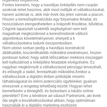
organikus forgalomra.
Fontos kiemelni, hogy a havidíjas linképítés nem csupán
azoknak lehet hasznos, akik most indítják el vállalkozásukat,
hanem azoknak is, akik már évek óta jelen vannak a piacon.
Hiszen a keresőoptimalizálás egy folyamatos feladat, és
hosszútávon elengedhetetlen a linkprofil frissítése, bővítése.
Cégünk tapasztalt szakértői segítségével nem kell
magadnak megküzdened a keresőmotorok változó
algoritmikus követelményeivel, ehelyett a ti
vállalkozásotokra tudunk összpontosítani.
Nem utolsó sorban pedig a havidíjas konstrukció
átláthatóbb, kiszámíthatóbb működést eredményez, hiszen
pontosan tudod, hogy adott időszakban mekkora összeggel
kell kalkulálnod a linképítési feladatok elvégzésére. Ez
nagyban megkönnyíti a vállalkozásod pénzügyi tervezését,
és elősegíti a stabil, fenntartható működést.Amikor a
vállalkozások a digitális térben próbálják növelni
láthatóságukat és elérni potenciális ügyfeleiket, gyakran
elvesznek a rengeteg lehetőség között. Hogyan lehet
kiemelkedni a tömegből, és biztosítani a lokális online
jelenlétet? Erre a kérdésre ad választ Partnerünk, aki évek
óta segíti a kisvállalkozásokat abban, hogy optimálisan
használják ki a digitális marketing eszközeit.