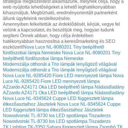
stratégiai megközelítést alkalmazunk, melynek célja, hogy a
web nyújtotta lehetőségeket a lehető leghatékonyabban
kihasználjuk. Megbízható, eredményorientált partnerként
állunk ügyfeleink rendelkezésére.
Amennyiben felkeltettük az érdeklődését, kérjük, vegye fel
velünk a kapcsolatot, és beszéljük meg, hogyan tudunk
segíteni Önnek abban, hogy célja érdekében
hatékonyabban hasznosítsa a keresőmarketing és SEO
eszközeit!
Nova Luce NL-9080201 Tiny beépíthetõ
fürdõszobai lámpa Nemeske
Nova Luce NL-9080201 Tiny
beépíthetõ fürdõszobai lámpa Nemeske
Modernizálja otthonát a Trio lámpák lenyűgöző világával
Modernizálja otthonát a Trio lámpák lenyűgöző világával
Nova Luce NL-9285420 Fiore LED mennyezeti lámpa
Nova
Luce NL-9285420 Fiore LED mennyezeti lámpa
AZzardo AZ4171 Oka LED beépíthető lámpa Nádasdladány
AZzardo AZ4171 Oka LED beépíthető lámpa Nádasdladány
Nova Luce NL-9345624 Cuppe LED függesztett lámpa
étkezőasztalhoz Jásztelek
Nova Luce NL-9345624 Cuppe
LED függesztett lámpa étkezőasztalhoz Jásztelek
Nowodvorski TL-8730 Ios LED spotlámpa Tiszaderzs
Nowodvorski TL-8730 Ios LED spotlámpa Tiszaderzs
TK Lighting TK-3350 Sahara függesztett lámpa Zsombó
TK