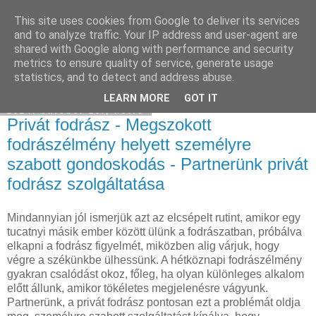
This site uses cookies from Google to deliver its services
Hulladékgyűjtés
and to analyze traffic. Your IP address and user-agent are
shared with Google along with performance and security
metrics to ensure quality of service, generate usage
statistics, and to detect and address abuse.
▼
LEARN MORE
GOT IT
2024. október 28., hétfő
Privát fodrász - Megszokott
fodrászélmény helyett személyre
szabott gondoskodás - Partnerünk privát
fodrász szolgáltatása
Mindannyian jól ismerjük azt az elcsépelt rutint, amikor egy
tucatnyi másik ember között ülünk a fodrászatban, próbálva
elkapni a fodrász figyelmét, miközben alig várjuk, hogy
végre a székünkbe ülhessünk. A hétköznapi fodrászélmény
gyakran csalódást okoz, főleg, ha olyan különleges alkalom
előtt állunk, amikor tökéletes megjelenésre vágyunk.
Partnerünk, a privát fodrász pontosan ezt a problémát oldja