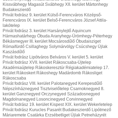
Kissvábhegy Magasút Svábhegy XII. kerület Mártonhegy
Budakeszierdő
Privát fodrász 9. kerület Külső-Ferencváros Középső-
Ferencváros IX. kerület Belső-Ferencváros József Attila-
lakótelep
Privát fodrász 3. kerület Harsánylejtő Aquincum
Hármashatárhegy Óbuda Aranyhegy-Ürömhegy-Péterhegy
Békásmegyer III. kerület Mocsárosdűlő Óbudaisziget
Rómaifürdő Csillaghegy Solymárvölgy Csúcshegy Újlak
Kaszásdűlő
Privát fodrász Lipótváros Belváros V. kerület 5. kerület
Privát fodrász XVII. kerület Rákoscsaba-Újtelep
Akadémiaújtelep Rákoskeresztúr Régiakadémiatelep 17.
kerület Rákoskert Rákoshegy Madárdomb Rákosliget
Rákoscsaba
Privát fodrász VIII. kerület Palotanegyed Kerepesdűlő
Népszínháznegyed Tisztviselőtelep Csarnoknegyed 8.
kerület Ganznegyed Orczynegyed Századosnegyed
Magdolnanegyed Losoncinegyed Corvinnegyed
Privát fodrász 19. kerület Kispest XIX. kerület Wekerletelep
Privát fodrász Kurucles Pasarét Budakeszierdő Lipótmező
Máriaremete Csatárka Erzsébetliget Újlak Petneházyrét