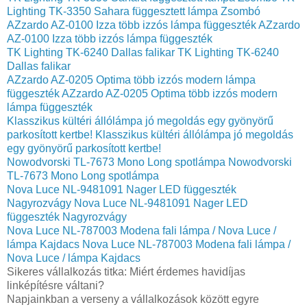
Lighting TK-3350 Sahara függesztett lámpa Zsombó
AZzardo AZ-0100 Izza több izzós lámpa függeszték
AZzardo
AZ-0100 Izza több izzós lámpa függeszték
TK Lighting TK-6240 Dallas falikar
TK Lighting TK-6240
Dallas falikar
AZzardo AZ-0205 Optima több izzós modern lámpa
függeszték
AZzardo AZ-0205 Optima több izzós modern
lámpa függeszték
Klasszikus kültéri állólámpa jó megoldás egy gyönyörű
parkosított kertbe!
Klasszikus kültéri állólámpa jó megoldás
egy gyönyörű parkosított kertbe!
Nowodvorski TL-7673 Mono Long spotlámpa
Nowodvorski
TL-7673 Mono Long spotlámpa
Nova Luce NL-9481091 Nager LED függeszték
Nagyrozvágy
Nova Luce NL-9481091 Nager LED
függeszték Nagyrozvágy
Nova Luce NL-787003 Modena fali lámpa / Nova Luce /
lámpa Kajdacs
Nova Luce NL-787003 Modena fali lámpa /
Nova Luce / lámpa Kajdacs
Sikeres vállalkozás titka: Miért érdemes havidíjas
linképítésre váltani?
Napjainkban a verseny a vállalkozások között egyre