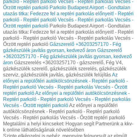
parkoló - Reptéri parkoló Vecsés - Reptéri parkolás Vecsés -
Őrzött reptéri parkoló
Parkolo Budapest Airport - Gondtalan
utazás titka: Fedezze fel a reptéri parkolás előnyeit! - Reptéri
parkoló - Reptéri parkoló Vecsés - Reptéri parkolás Vecsés -
Őrzött reptéri parkoló
Parkolo Budapest Airport - Gondtalan
utazás titka: Fedezze fel a reptéri parkolás előnyeit! - Reptéri
parkoló - Reptéri parkoló Vecsés - Reptéri parkolás Vecsés -
Őrzött reptéri parkoló
Gázszerelő +36203257170 - Fég
gázkészülék javítás gyorsan, kedvező áron
Gázszerelő
+36203257170 - Fég gázkészülék javítás gyorsan, kedvező
áron
Gázszerelés +36203257170 - gázszerelő, Fég V4,
gázkészülék szerelő, gázkészülék szerelés, gázkészülék
szerviz, gázkészülék javítás, gázkészülék felújítás
Az
előnyei a repülőtéri autókölcsönzésnek - Reptéri parkoló -
Reptéri parkoló Vecsés - Reptéri parkolás Vecsés - Őrzött
reptéri parkoló
Az előnyei a repülőtéri autókölcsönzésnek -
Reptéri parkoló - Reptéri parkoló Vecsés - Reptéri parkolás
Vecsés - Őrzött reptéri parkoló
Az előnyei a repülőtéri
autókölcsönzésnek - Reptéri parkoló - Reptéri parkoló
Vecsés - Reptéri parkolás Vecsés - Őrzött reptéri parkoló
Megtalálni a helyi kincseket: Hogyan segít Partnerünk a kkv-
k online láthatóságának növelésében
Szinte elképzelni is nehéz, mennyire felgyorsult az elmúlt