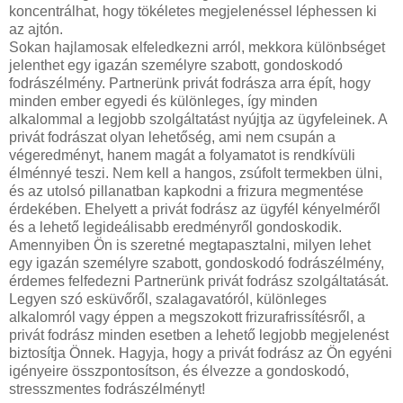
koncentrálhat, hogy tökéletes megjelenéssel léphessen ki
az ajtón.
Sokan hajlamosak elfeledkezni arról, mekkora különbséget
jelenthet egy igazán személyre szabott, gondoskodó
fodrászélmény. Partnerünk privát fodrásza arra épít, hogy
minden ember egyedi és különleges, így minden
alkalommal a legjobb szolgáltatást nyújtja az ügyfeleinek. A
privát fodrászat olyan lehetőség, ami nem csupán a
végeredményt, hanem magát a folyamatot is rendkívüli
élménnyé teszi. Nem kell a hangos, zsúfolt termekben ülni,
és az utolsó pillanatban kapkodni a frizura megmentése
érdekében. Ehelyett a privát fodrász az ügyfél kényelméről
és a lehető legideálisabb eredményről gondoskodik.
Amennyiben Ön is szeretné megtapasztalni, milyen lehet
egy igazán személyre szabott, gondoskodó fodrászélmény,
érdemes felfedezni Partnerünk privát fodrász szolgáltatását.
Legyen szó esküvőről, szalagavatóról, különleges
alkalomról vagy éppen a megszokott frizurafrissítésről, a
privát fodrász minden esetben a lehető legjobb megjelenést
biztosítja Önnek. Hagyja, hogy a privát fodrász az Ön egyéni
igényeire összpontosítson, és élvezze a gondoskodó,
stresszmentes fodrászélményt!