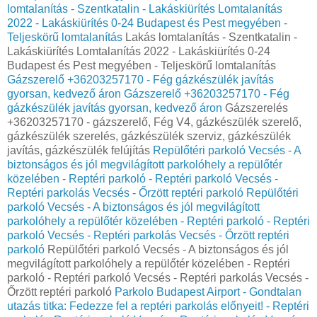
lomtalanítás - Szentkatalin - Lakáskiürítés Lomtalanítás‎
2022 - Lakáskiürítés 0-24 Budapest és Pest megyében‎ -
Teljeskörű lomtalanítás
Lakás lomtalanítás - Szentkatalin -
Lakáskiürítés Lomtalanítás‎ 2022 - Lakáskiürítés 0-24
Budapest és Pest megyében‎ - Teljeskörű lomtalanítás
Gázszerelő +36203257170 - Fég gázkészülék javítás
gyorsan, kedvező áron
Gázszerelő +36203257170 - Fég
gázkészülék javítás gyorsan, kedvező áron
Gázszerelés
+36203257170 - gázszerelő, Fég V4, gázkészülék szerelő,
gázkészülék szerelés, gázkészülék szerviz, gázkészülék
javítás, gázkészülék felújítás
Repülőtéri parkoló Vecsés - A
biztonságos és jól megvilágított parkolóhely a repülőtér
közelében - Reptéri parkoló - Reptéri parkoló Vecsés -
Reptéri parkolás Vecsés - Őrzött reptéri parkoló
Repülőtéri
parkoló Vecsés - A biztonságos és jól megvilágított
parkolóhely a repülőtér közelében - Reptéri parkoló - Reptéri
parkoló Vecsés - Reptéri parkolás Vecsés - Őrzött reptéri
parkoló
Repülőtéri parkoló Vecsés - A biztonságos és jól
megvilágított parkolóhely a repülőtér közelében - Reptéri
parkoló - Reptéri parkoló Vecsés - Reptéri parkolás Vecsés -
Őrzött reptéri parkoló
Parkolo Budapest Airport - Gondtalan
utazás titka: Fedezze fel a reptéri parkolás előnyeit! - Reptéri