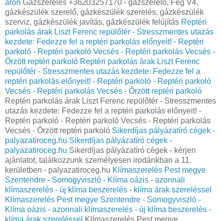
áron
Gázszerelés +36203257170 - gázszerelő, Fég V4,
gázkészülék szerelő, gázkészülék szerelés, gázkészülék
szerviz, gázkészülék javítás, gázkészülék felújítás
Reptéri
parkolás árak Liszt Ferenc repülőtér - Stresszmentes utazás
kezdete: Fedezze fel a reptéri parkolás előnyeit! - Reptéri
parkoló - Reptéri parkoló Vecsés - Reptéri parkolás Vecsés -
Őrzött reptéri parkoló
Reptéri parkolás árak Liszt Ferenc
repülőtér - Stresszmentes utazás kezdete: Fedezze fel a
reptéri parkolás előnyeit! - Reptéri parkoló - Reptéri parkoló
Vecsés - Reptéri parkolás Vecsés - Őrzött reptéri parkoló
Reptéri parkolás árak Liszt Ferenc repülőtér - Stresszmentes
utazás kezdete: Fedezze fel a reptéri parkolás előnyeit! -
Reptéri parkoló - Reptéri parkoló Vecsés - Reptéri parkolás
Vecsés - Őrzött reptéri parkoló
Sikerdíjas pályázatíró cégek -
palyazatiroceg.hu
Sikerdíjas pályázatíró cégek -
palyazatiroceg.hu
Sikerdíjas pályázatíró cégek - kérjen
ajánlatot, találkozzunk személyesen irodánkban a 11.
kerületben - palyazatiroceg.hu
Klímaszerelés Pest megye
Szentendre - Somogyviszló - Klíma oázis - azonnali
klímaszerelés - új klíma beszerelés - klíma árak szereléssel
Klímaszerelés Pest megye Szentendre - Somogyviszló -
Klíma oázis - azonnali klímaszerelés - új klíma beszerelés -
klíma árak szereléssel
Klímaszerelés Pest megye