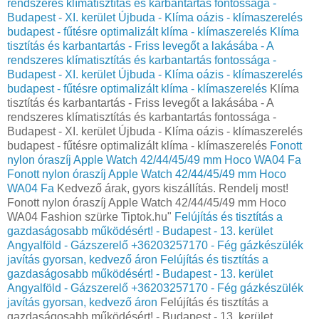
rendszeres klímatisztítás és karbantartás fontossága -
Budapest - XI. kerület Újbuda - Klíma oázis - klímaszerelés
budapest - fűtésre optimalizált klíma - klímaszerelés
Klíma
tisztítás és karbantartás - Friss levegőt a lakásába - A
rendszeres klímatisztítás és karbantartás fontossága -
Budapest - XI. kerület Újbuda - Klíma oázis - klímaszerelés
budapest - fűtésre optimalizált klíma - klímaszerelés
Klíma
tisztítás és karbantartás - Friss levegőt a lakásába - A
rendszeres klímatisztítás és karbantartás fontossága -
Budapest - XI. kerület Újbuda - Klíma oázis - klímaszerelés
budapest - fűtésre optimalizált klíma - klímaszerelés
Fonott
nylon óraszíj Apple Watch 42/44/45/49 mm Hoco WA04 Fa
Fonott nylon óraszíj Apple Watch 42/44/45/49 mm Hoco
WA04 Fa
Kedvező árak, gyors kiszállítás. Rendelj most!
Fonott nylon óraszíj Apple Watch 42/44/45/49 mm Hoco
WA04 Fashion szürke Tiptok.hu"
Felújítás és tisztítás a
gazdaságosabb működésért! - Budapest - 13. kerület
Angyalföld - Gázszerelő +36203257170 - Fég gázkészülék
javítás gyorsan, kedvező áron
Felújítás és tisztítás a
gazdaságosabb működésért! - Budapest - 13. kerület
Angyalföld - Gázszerelő +36203257170 - Fég gázkészülék
javítás gyorsan, kedvező áron
Felújítás és tisztítás a
gazdaságosabb működésért! - Budapest - 13. kerület