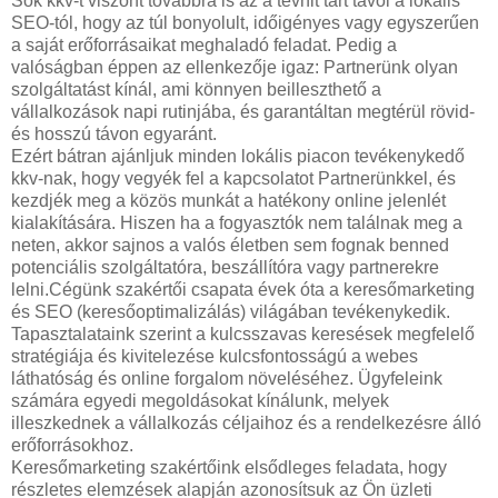
Sok kkv-t viszont továbbra is az a tévhit tart távol a lokális
SEO-tól, hogy az túl bonyolult, időigényes vagy egyszerűen
a saját erőforrásaikat meghaladó feladat. Pedig a
valóságban éppen az ellenkezője igaz: Partnerünk olyan
szolgáltatást kínál, ami könnyen beilleszthető a
vállalkozások napi rutinjába, és garantáltan megtérül rövid-
és hosszú távon egyaránt.
Ezért bátran ajánljuk minden lokális piacon tevékenykedő
kkv-nak, hogy vegyék fel a kapcsolatot Partnerünkkel, és
kezdjék meg a közös munkát a hatékony online jelenlét
kialakítására. Hiszen ha a fogyasztók nem találnak meg a
neten, akkor sajnos a valós életben sem fognak benned
potenciális szolgáltatóra, beszállítóra vagy partnerekre
lelni.Cégünk szakértői csapata évek óta a keresőmarketing
és SEO (keresőoptimalizálás) világában tevékenykedik.
Tapasztalataink szerint a kulcsszavas keresések megfelelő
stratégiája és kivitelezése kulcsfontosságú a webes
láthatóság és online forgalom növeléséhez. Ügyfeleink
számára egyedi megoldásokat kínálunk, melyek
illeszkednek a vállalkozás céljaihoz és a rendelkezésre álló
erőforrásokhoz.
Keresőmarketing szakértőink elsődleges feladata, hogy
részletes elemzések alapján azonosítsuk az Ön üzleti