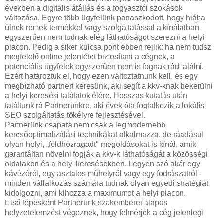
években a digitális átállás és a fogyasztói szokások
változása. Egyre több ügyfelünk panaszkodott, hogy hiába
ülnek remek termékkel vagy szolgáltatással a kínálatban,
egyszerűen nem tudnak elég láthatóságot szerezni a helyi
piacon. Pedig a siker kulcsa pont ebben rejlik: ha nem tudsz
megfelelő online jelenlétet biztosítani a cégnek, a
potenciális ügyfelek egyszerűen nem is fognak rád találni.
Ezért határoztuk el, hogy ezen változtatnunk kell, és egy
megbízható partnert keresünk, aki segít a kkv-knak bekerülni
a helyi keresési találatok élére. Hosszas kutatás után
találtunk rá Partnerünkre, aki évek óta foglalkozik a lokális
SEO szolgáltatás tökélyre fejlesztésével.
Partnerünk csapata nem csak a legmodernebb
keresőoptimalizálási technikákat alkalmazza, de ráadásul
olyan helyi, „földhözragadt" megoldásokat is kínál, amik
garantáltan növelni fogják a kkv-k láthatóságát a közösségi
oldalakon és a helyi keresésekben. Legyen szó akár egy
kávézóról, egy asztalos műhelyről vagy egy fodrászatról -
minden vállalkozás számára tudnak olyan egyedi stratégiát
kidolgozni, ami kihozza a maximumot a helyi piacon.
Első lépésként Partnerünk szakemberei alapos
helyzetelemzést végeznek, hogy felmérjék a cég jelenlegi