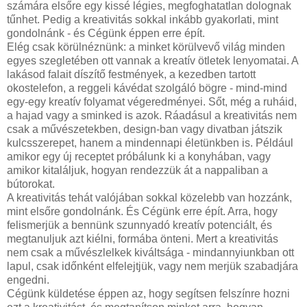
számára elsőre egy kissé légies, megfoghatatlan dolognak
tűnhet. Pedig a kreativitás sokkal inkább gyakorlati, mint
gondolnánk - és Cégünk éppen erre épít.
Elég csak körülnéznünk: a minket körülvevő világ minden
egyes szegletében ott vannak a kreatív ötletek lenyomatai. A
lakásod falait díszítő festmények, a kezedben tartott
okostelefon, a reggeli kávédat szolgáló bögre - mind-mind
egy-egy kreatív folyamat végeredményei. Sőt, még a ruháid,
a hajad vagy a sminked is azok. Ráadásul a kreativitás nem
csak a művészetekben, design-ban vagy divatban játszik
kulcsszerepet, hanem a mindennapi életünkben is. Például
amikor egy új receptet próbálunk ki a konyhában, vagy
amikor kitaláljuk, hogyan rendezzük át a nappaliban a
bútorokat.
A kreativitás tehát valójában sokkal közelebb van hozzánk,
mint elsőre gondolnánk. És Cégünk erre épít. Arra, hogy
felismerjük a bennünk szunnyadó kreatív potenciált, és
megtanuljuk azt kiélni, formába önteni. Mert a kreativitás
nem csak a művészlelkek kiváltsága - mindannyiunkban ott
lapul, csak időnként elfelejtjük, vagy nem merjük szabadjára
engedni.
Cégünk küldetése éppen az, hogy segítsen felszínre hozni