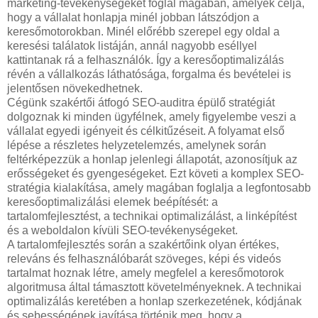
marketing-tevékenységeket foglal magában, amelyek célja,
hogy a vállalat honlapja minél jobban látszódjon a
keresőmotorokban. Minél előrébb szerepel egy oldal a
keresési találatok listáján, annál nagyobb eséllyel
kattintanak rá a felhasználók. Így a keresőoptimalizálás
révén a vállalkozás láthatósága, forgalma és bevételei is
jelentősen növekedhetnek.
Cégünk szakértői átfogó SEO-auditra épülő stratégiát
dolgoznak ki minden ügyfélnek, amely figyelembe veszi a
vállalat egyedi igényeit és célkitűzéseit. A folyamat első
lépése a részletes helyzetelemzés, amelynek során
feltérképezzük a honlap jelenlegi állapotát, azonosítjuk az
erősségeket és gyengeségeket. Ezt követi a komplex SEO-
stratégia kialakítása, amely magában foglalja a legfontosabb
keresőoptimalizálási elemek beépítését: a
tartalomfejlesztést, a technikai optimalizálást, a linképítést
és a weboldalon kívüli SEO-tevékenységeket.
A tartalomfejlesztés során a szakértőink olyan értékes,
releváns és felhasználóbarát szöveges, képi és videós
tartalmat hoznak létre, amely megfelel a keresőmotorok
algoritmusa által támasztott követelményeknek. A technikai
optimalizálás keretében a honlap szerkezetének, kódjának
és sebességének javítása történik meg, hogy a