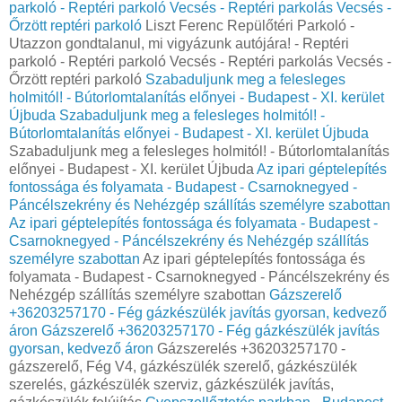
parkoló - Reptéri parkoló Vecsés - Reptéri parkolás Vecsés -
Őrzött reptéri parkoló
Liszt Ferenc Repülőtéri Parkoló -
Utazzon gondtalanul, mi vigyázunk autójára! - Reptéri
parkoló - Reptéri parkoló Vecsés - Reptéri parkolás Vecsés -
Őrzött reptéri parkoló
Szabaduljunk meg a felesleges
holmitól! - Bútorlomtalanítás előnyei - Budapest - XI. kerület
Újbuda
Szabaduljunk meg a felesleges holmitól! -
Bútorlomtalanítás előnyei - Budapest - XI. kerület Újbuda
Szabaduljunk meg a felesleges holmitól! - Bútorlomtalanítás
előnyei - Budapest - XI. kerület Újbuda
Az ipari géptelepítés
fontossága és folyamata - Budapest - Csarnoknegyed -
Páncélszekrény és Nehézgép szállítás személyre szabottan
Az ipari géptelepítés fontossága és folyamata - Budapest -
Csarnoknegyed - Páncélszekrény és Nehézgép szállítás
személyre szabottan
Az ipari géptelepítés fontossága és
folyamata - Budapest - Csarnoknegyed - Páncélszekrény és
Nehézgép szállítás személyre szabottan
Gázszerelő
+36203257170 - Fég gázkészülék javítás gyorsan, kedvező
áron
Gázszerelő +36203257170 - Fég gázkészülék javítás
gyorsan, kedvező áron
Gázszerelés +36203257170 -
gázszerelő, Fég V4, gázkészülék szerelő, gázkészülék
szerelés, gázkészülék szerviz, gázkészülék javítás,