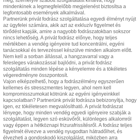
meg, személyre szabott szolgáltatást kínálva, hogy
mindenkinek a legmegfelelőbb megjelenést biztosítsa a
legfontosabb események alkalmával.
Partnerünk privát fodrász szolgáltatása egyedi élményt nyújt
az ügyfelei számára, akik azt az exkluzív figyelmet és
törődést kapják, amire a nagyobb fodrászatokban sokszor
nincs lehetőség. A privát fodrász előnye, hogy teljes
mértékben a vendég igényeire tud koncentrálni, egyéni
tanácsokkal és tervezéssel készülve minden alkalom előtt.
Nem kell a sorban állással, a hangzavarral vagy a
felesleges várakozással bajlódni, a privát fodrász
szolgáltatás minden lépése a kényelemre és a tökéletes
végeredményre összpontosít.
Vajon elképzelhető, hogy a fodrászélmény egyszerűen
kellemes és stresszmentes legyen, ahol nem kell
kompromisszumokat kötnünk az egyéni igényeinkkel
kapcsolatban? Partnerünk privát fodrásza bebizonyítja, hogy
igen, ez tökéletesen megvalósítható. A privát fodrászat
lényege, hogy minden vendég egyedi igényeire szabják a
szolgáltatást, legyen szó esküvőről, különleges alkalomról
vagy éppen a hétköznapi frizurafrissítésről. A fodrász teljes
figyelmét élvezve a vendég nyugodtan hátradőlhet, és
élvezheti a gondoskodó kiszolgálást, miközben arra