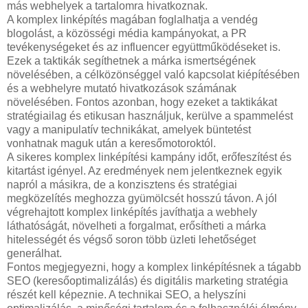
más webhelyek a tartalomra hivatkoznak.
A komplex linképítés magában foglalhatja a vendég
blogolást, a közösségi média kampányokat, a PR
tevékenységeket és az influencer együttműködéseket is.
Ezek a taktikák segíthetnek a márka ismertségének
növelésében, a célközönséggel való kapcsolat kiépítésében
és a webhelyre mutató hivatkozások számának
növelésében. Fontos azonban, hogy ezeket a taktikákat
stratégiailag és etikusan használjuk, kerülve a spammelést
vagy a manipulatív technikákat, amelyek büntetést
vonhatnak maguk után a keresőmotoroktól.
A sikeres komplex linképítési kampány időt, erőfeszítést és
kitartást igényel. Az eredmények nem jelentkeznek egyik
napról a másikra, de a konzisztens és stratégiai
megközelítés meghozza gyümölcsét hosszú távon. A jól
végrehajtott komplex linképítés javíthatja a webhely
láthatóságát, növelheti a forgalmat, erősítheti a márka
hitelességét és végső soron több üzleti lehetőséget
generálhat.
Fontos megjegyezni, hogy a komplex linképítésnek a tágabb
SEO (keresőoptimalizálás) és digitális marketing stratégia
részét kell képeznie. A technikai SEO, a helyszíni