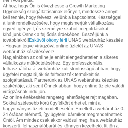
nem volt példa.
Ahhoz, hogy Ön is élvezhesse a Growth Marketing
Ügynökség szolgáltatásainak előnyeit, mindössze annyit
kell tennie, hogy felveszi velünk a kapcsolatot. Készséggel
állunk rendelkezésére, hogy megismerjük vállalkozása
egyedi igényeit, és személyre szabott megoldásokat
kínáljunk Önnek a fejlődés érdekében. Beszéljünk a
továbbiakról!
Esküvői öltöny férfi
UNAS webáruház készítés
- Hogyan tegye virágzóvá online üzletét az UNAS
webáruház készítésével?
Napjainkban az online jelenlét elengedhetetlen a sikeres
vállalkozás működtetéséhez. Egy professzionális,
felhasználóbarát webáruház kulcsfontosságú abban, hogy
ügyfelei megtalálják és felfedezzék termékeit és
szolgáltatásait. Partnerünk az UNAS webáruház készítés
szakértője, aki segít Önnek abban, hogy online üzlete valódi
virágzásnak induljon.
Az online értékesítés rengeteg lehetőséget rejt magában.
Sokkal szélesebb körű ügyfélkört érhet el, mint a
hagyományos üzleti modell esetén. Emellett a webáruház 0-
24 órában elérhető, így ügyfelei bármikor megrendelhetnek
Öntől. Ám mindez csak akkor valósul meg, ha a webáruház
korszerű, felhasználóbarát és könnyen kezelhető. Itt jön a