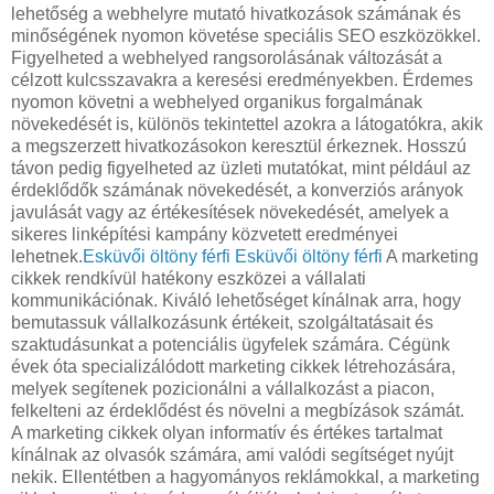
lehetőség a webhelyre mutató hivatkozások számának és
minőségének nyomon követése speciális SEO eszközökkel.
Figyelheted a webhelyed rangsorolásának változását a
célzott kulcsszavakra a keresési eredményekben. Érdemes
nyomon követni a webhelyed organikus forgalmának
növekedését is, különös tekintettel azokra a látogatókra, akik
a megszerzett hivatkozásokon keresztül érkeznek. Hosszú
távon pedig figyelheted az üzleti mutatókat, mint például az
érdeklődők számának növekedését, a konverziós arányok
javulását vagy az értékesítések növekedését, amelyek a
sikeres linképítési kampány közvetett eredményei
lehetnek.
Esküvői öltöny férfi
Esküvői öltöny férfi
A marketing
cikkek rendkívül hatékony eszközei a vállalati
kommunikációnak. Kiváló lehetőséget kínálnak arra, hogy
bemutassuk vállalkozásunk értékeit, szolgáltatásait és
szaktudásunkat a potenciális ügyfelek számára. Cégünk
évek óta specializálódott marketing cikkek létrehozására,
melyek segítenek pozicionálni a vállalkozást a piacon,
felkelteni az érdeklődést és növelni a megbízások számát.
A marketing cikkek olyan informatív és értékes tartalmat
kínálnak az olvasók számára, ami valódi segítséget nyújt
nekik. Ellentétben a hagyományos reklámokkal, a marketing