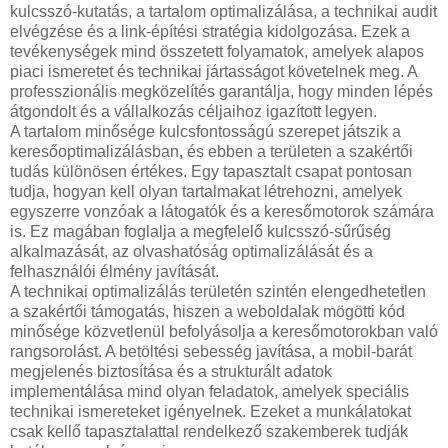
kulcsszó-kutatás, a tartalom optimalizálása, a technikai audit
elvégzése és a link-építési stratégia kidolgozása. Ezek a
tevékenységek mind összetett folyamatok, amelyek alapos
piaci ismeretet és technikai jártasságot követelnek meg. A
professzionális megközelítés garantálja, hogy minden lépés
átgondolt és a vállalkozás céljaihoz igazított legyen.
A tartalom minősége kulcsfontosságú szerepet játszik a
keresőoptimalizálásban, és ebben a területen a szakértői
tudás különösen értékes. Egy tapasztalt csapat pontosan
tudja, hogyan kell olyan tartalmakat létrehozni, amelyek
egyszerre vonzóak a látogatók és a keresőmotorok számára
is. Ez magában foglalja a megfelelő kulcsszó-sűrűség
alkalmazását, az olvashatóság optimalizálását és a
felhasználói élmény javítását.
A technikai optimalizálás területén szintén elengedhetetlen
a szakértői támogatás, hiszen a weboldalak mögötti kód
minősége közvetlenül befolyásolja a keresőmotorokban való
rangsorolást. A betöltési sebesség javítása, a mobil-barát
megjelenés biztosítása és a strukturált adatok
implementálása mind olyan feladatok, amelyek speciális
technikai ismereteket igényelnek. Ezeket a munkálatokat
csak kellő tapasztalattal rendelkező szakemberek tudják