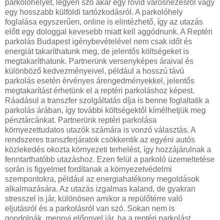
parkolóhelyet, legyen szó akár egy rövid városnézésről vagy
egy hosszabb külföldi tartózkodásról. A parkolóhely
foglalása egyszerűen, online is elintézhető, így az utazás
előtt egy dologgal kevesebb miatt kell aggódnunk. A Reptéri
parkolás Budapest igénybevételével nem csak időt és
energiát takaríthatunk meg, de jelentős költségeket is
megtakaríthatunk. Partnerünk versenyképes áraival és
különböző kedvezményeivel, például a hosszú távú
parkolás esetén érvényes árengedményekkel, jelentős
megtakarítást érhetünk el a reptéri parkoláshoz képest.
Ráadásul a transzfer szolgáltatás díja is benne foglaltatik a
parkolás árában, így további költségektől kímélhetjük meg
pénztárcánkat. Partnerünk reptéri parkolása
környezettudatos utazók számára is vonzó választás. A
rendszeres transzferjáratok csökkentik az egyéni autós
közlekedés okozta környezeti terhelést, így hozzájárulnak a
fenntarthatóbb utazáshoz. Ezen felül a parkoló üzemeltetése
során is figyelmet fordítanak a környezetvédelmi
szempontokra, például az energiahatékony megoldások
alkalmazására. Az utazás izgalmas kaland, de gyakran
stresszel is jár, különösen amikor a repülőtérre való
eljutásról és a parkolásról van szó. Sokan nem is
gondolnák, mennyi előnnyel jár, ha a reptéri parkolást