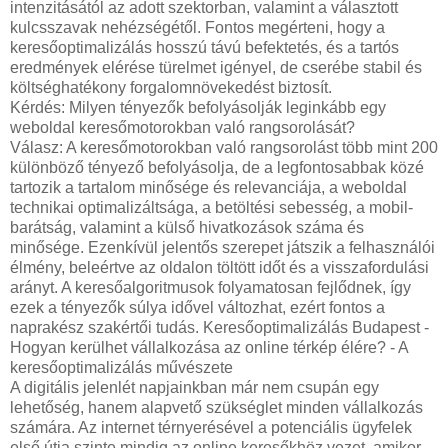
intenzitásától az adott szektorban, valamint a választott
kulcsszavak nehézségétől. Fontos megérteni, hogy a
keresőoptimalizálás hosszú távú befektetés, és a tartós
eredmények elérése türelmet igényel, de cserébe stabil és
költséghatékony forgalomnövekedést biztosít.
Kérdés: Milyen tényezők befolyásolják leginkább egy
weboldal keresőmotorokban való rangsorolását?
Válasz: A keresőmotorokban való rangsorolást több mint 200
különböző tényező befolyásolja, de a legfontosabbak közé
tartozik a tartalom minősége és relevanciája, a weboldal
technikai optimalizáltsága, a betöltési sebesség, a mobil-
barátság, valamint a külső hivatkozások száma és
minősége. Ezenkívül jelentős szerepet játszik a felhasználói
élmény, beleértve az oldalon töltött időt és a visszafordulási
arányt. A keresőalgoritmusok folyamatosan fejlődnek, így
ezek a tényezők súlya idővel változhat, ezért fontos a
naprakész szakértői tudás.
Keresőoptimalizálás Budapest -
Hogyan kerülhet vállalkozása az online térkép élére? - A
keresőoptimalizálás művészete
A digitális jelenlét napjainkban már nem csupán egy
lehetőség, hanem alapvető szükséglet minden vállalkozás
számára. Az internet térnyerésével a potenciális ügyfelek
első útja szinte mindig az online keresőkhöz vezet, amikor