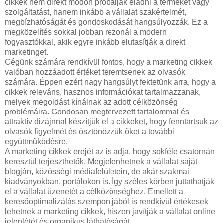
cikkek nem direkt módon próbálják eladni a terméket vagy
szolgáltatást, hanem inkább a vállalat szakértelmét,
megbízhatóságát és gondoskodását hangsúlyozzák. Ez a
megközelítés sokkal jobban rezonál a modern
fogyasztókkal, akik egyre inkább elutasítják a direkt
marketinget.
Cégünk számára rendkívül fontos, hogy a marketing cikkek
valóban hozzáadott értéket teremtsenek az olvasók
számára. Éppen ezért nagy hangsúlyt fektetünk arra, hogy a
cikkek releváns, hasznos információkat tartalmazzanak,
melyek megoldást kínálnak az adott célközönség
problémáira. Gondosan megtervezett tartalommal és
attraktív dizájnnal készítjük el a cikkeket, hogy fenntartsuk az
olvasók figyelmét és ösztönözzük őket a további
együttműködésre.
A marketing cikkek erejét az is adja, hogy sokféle csatornán
keresztül terjeszthetők. Megjelenhetnek a vállalat saját
blogján, közösségi médiafelületein, de akár szakmai
kiadványokban, portálokon is. Így széles körben juttathatják
el a vállalat üzenetét a célközönséghez. Emellett a
keresőoptimalizálás szempontjából is rendkívül értékesek
lehetnek a marketing cikkek, hiszen javítják a vállalat online
jelenlétét és organikus láthatóságát.