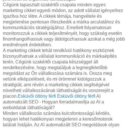
Cégünk tapasztalt szakértői csapata minden egyes
marketing cikket egyedi módon, az adott vállalat igényeihez
igazítva hoz létre. A cikkek témája, hangvétele és
megjelenése pontosan illeszkedik a márka arculatához és
kommunikációs stratégiájához. Emellett folyamatosan
monitorozzuk a cikkek teljesítményét, hogy szükség esetén
finomhangolhassuk vagy átdolgozhassuk azokat a még jobb
eredmények érdekében.
A marketing cikkek tehát rendkívül hatékony eszköznek
bizonyulhatnak a vállalati kommunikáció és márkaépítés
terén. Cégünk szakértői csapata készséggel áll
rendelkezésére, hogy megtaláljuk a legmegfelelőbb
megoldást az Ön vállalkozása számára is. Ossza meg
velünk elképzeléseit, és mi örömmel kidolgozzuk a
stratégiát, ami révén a marketing cikkek segítségével
növelheti vállalkozásának láthatóságát és vonzerejét a
piacon.
Esküvői öltöny férfi
Esküvői öltöny férfi
AI
automatizált SEO - Hogyan forradalmasítja az AI a
weboldalak láthatóságát?
Minden vállalkozás számára kulcsfontosságú kérdés,
hogyan lehet hatékonyan megjelenni a keresőmotorok
találati listáján. Az AI automatizált SEO megoldások olyan