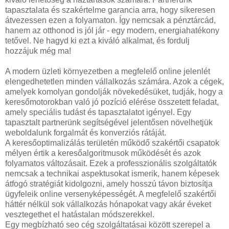
tapasztalata és szakértelme garancia arra, hogy sikeresen
átvezessen ezen a folyamaton. Így nemcsak a pénztárcád,
hanem az otthonod is jól jár - egy modern, energiahatékony
tetővel. Ne hagyd ki ezt a kiváló alkalmat, és fordulj
hozzájuk még ma!
A modern üzleti környezetben a megfelelő online jelenlét
elengedhetetlen minden vállalkozás számára. Azok a cégek,
amelyek komolyan gondolják növekedésüket, tudják, hogy a
keresőmotorokban való jó pozíció elérése összetett feladat,
amely speciális tudást és tapasztalatot igényel. Egy
tapasztalt partnerünk segítségével jelentősen növelhetjük
weboldalunk forgalmát és konverziós rátáját.
A keresőoptimalizálás területén működő szakértői csapatok
mélyen értik a keresőalgoritmusok működését és azok
folyamatos változásait. Ezek a professzionális szolgáltatók
nemcsak a technikai aspektusokat ismerik, hanem képesek
átfogó stratégiát kidolgozni, amely hosszú távon biztosítja
ügyfeleik online versenyképességét. A megfelelő szakértői
háttér nélkül sok vállalkozás hónapokat vagy akár éveket
vesztegethet el hatástalan módszerekkel.
Egy megbízható seo cég szolgáltatásai között szerepel a