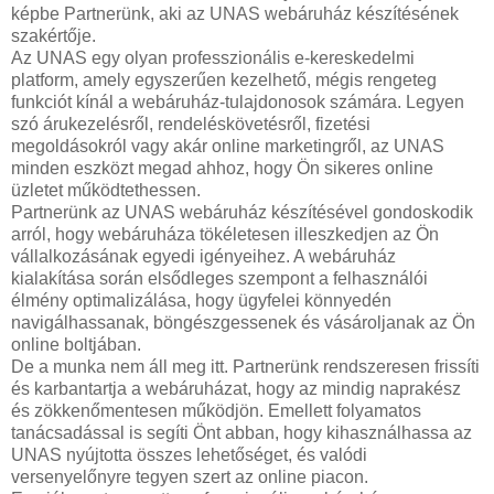
képbe Partnerünk, aki az UNAS webáruház készítésének
szakértője.
Az UNAS egy olyan professzionális e-kereskedelmi
platform, amely egyszerűen kezelhető, mégis rengeteg
funkciót kínál a webáruház-tulajdonosok számára. Legyen
szó árukezelésről, rendeléskövetésről, fizetési
megoldásokról vagy akár online marketingről, az UNAS
minden eszközt megad ahhoz, hogy Ön sikeres online
üzletet működtethessen.
Partnerünk az UNAS webáruház készítésével gondoskodik
arról, hogy webáruháza tökéletesen illeszkedjen az Ön
vállalkozásának egyedi igényeihez. A webáruház
kialakítása során elsődleges szempont a felhasználói
élmény optimalizálása, hogy ügyfelei könnyedén
navigálhassanak, böngészgessenek és vásároljanak az Ön
online boltjában.
De a munka nem áll meg itt. Partnerünk rendszeresen frissíti
és karbantartja a webáruházat, hogy az mindig naprakész
és zökkenőmentesen működjön. Emellett folyamatos
tanácsadással is segíti Önt abban, hogy kihasználhassa az
UNAS nyújtotta összes lehetőséget, és valódi
versenyelőnyre tegyen szert az online piacon.