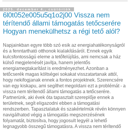
2025. december 4., csütörtök
6l0t052e005u5q1o2j00 Vissza nem
térítendő állami támogatás tetőcserére
Hogyan menekülhetsz a régi tető alól?
Napjainkban egyre több szó esik az energiahatékonyságról
és a fenntartható otthonok kialakításáról. Ennek egyik
kulcsfontosságú eleme a tetőfelújítás, ami nemcsak a ház
külső megjelenését javítja, hanem jelentős
energiamegtakarítást is eredményezhet. Azonban a
tetőcserék magas költségei sokakat visszatartanak attól,
hogy nekifogjanak ennek a fontos projektnek. Szerencsére
van egy kiskapu, ami segíthet megoldani ezt a problémát - a
vissza nem térítendő állami támogatás a tetőcserére.
Partnerünk, aki évek óta tapasztalt szereplője ennek a
területnek, segít eligazodni ebben a támogatási
rendszerben. Tapasztalatuk és szakértelmük révén könnyen
navigálhatod végig a támogatás megszerzésének
folyamatát, biztosítva, hogy jogosult legyél a lehető
legnagyobb összegű támogatásra. A vissza nem térítendő