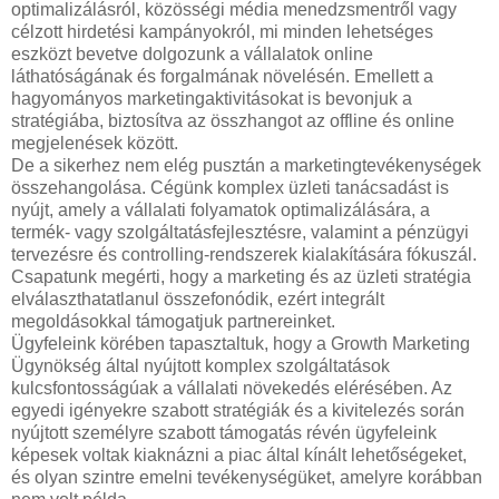
optimalizálásról, közösségi média menedzsmentről vagy
célzott hirdetési kampányokról, mi minden lehetséges
eszközt bevetve dolgozunk a vállalatok online
láthatóságának és forgalmának növelésén. Emellett a
hagyományos marketingaktivitásokat is bevonjuk a
stratégiába, biztosítva az összhangot az offline és online
megjelenések között.
De a sikerhez nem elég pusztán a marketingtevékenységek
összehangolása. Cégünk komplex üzleti tanácsadást is
nyújt, amely a vállalati folyamatok optimalizálására, a
termék- vagy szolgáltatásfejlesztésre, valamint a pénzügyi
tervezésre és controlling-rendszerek kialakítására fókuszál.
Csapatunk megérti, hogy a marketing és az üzleti stratégia
elválaszthatatlanul összefonódik, ezért integrált
megoldásokkal támogatjuk partnereinket.
Ügyfeleink körében tapasztaltuk, hogy a Growth Marketing
Ügynökség által nyújtott komplex szolgáltatások
kulcsfontosságúak a vállalati növekedés elérésében. Az
egyedi igényekre szabott stratégiák és a kivitelezés során
nyújtott személyre szabott támogatás révén ügyfeleink
képesek voltak kiaknázni a piac által kínált lehetőségeket,
és olyan szintre emelni tevékenységüket, amelyre korábban