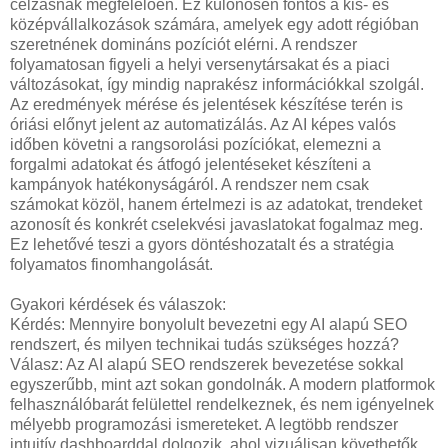
célzásnak megfelelően. Ez különösen fontos a kis- és
középvállalkozások számára, amelyek egy adott régióban
szeretnének domináns pozíciót elérni. A rendszer
folyamatosan figyeli a helyi versenytársakat és a piaci
változásokat, így mindig naprakész információkkal szolgál.
Az eredmények mérése és jelentések készítése terén is
óriási előnyt jelent az automatizálás. Az AI képes valós
időben követni a rangsorolási pozíciókat, elemezni a
forgalmi adatokat és átfogó jelentéseket készíteni a
kampányok hatékonyságáról. A rendszer nem csak
számokat közöl, hanem értelmezi is az adatokat, trendeket
azonosít és konkrét cselekvési javaslatokat fogalmaz meg.
Ez lehetővé teszi a gyors döntéshozatalt és a stratégia
folyamatos finomhangolását.
Gyakori kérdések és válaszok:
Kérdés: Mennyire bonyolult bevezetni egy AI alapú SEO
rendszert, és milyen technikai tudás szükséges hozzá?
Válasz: Az AI alapú SEO rendszerek bevezetése sokkal
egyszerűbb, mint azt sokan gondolnák. A modern platformok
felhasználóbarát felülettel rendelkeznek, és nem igényelnek
mélyebb programozási ismereteket. A legtöbb rendszer
intuitív dashboarddal dolgozik, ahol vizuálisan követhetők