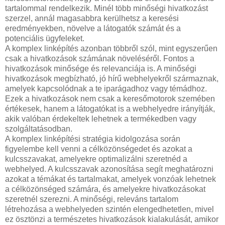
tartalommal rendelkezik. Minél több minőségi hivatkozást
szerzel, annál magasabbra kerülhetsz a keresési
eredményekben, növelve a látogatók számát és a
potenciális ügyfeleket.
A komplex linképítés azonban többről szól, mint egyszerűen
csak a hivatkozások számának növeléséről. Fontos a
hivatkozások minősége és relevanciája is. A minőségi
hivatkozások megbízható, jó hírű webhelyekről származnak,
amelyek kapcsolódnak a te iparágadhoz vagy témádhoz.
Ezek a hivatkozások nem csak a keresőmotorok szemében
értékesek, hanem a látogatókat is a webhelyedre irányítják,
akik valóban érdekeltek lehetnek a termékedben vagy
szolgáltatásodban.
A komplex linképítési stratégia kidolgozása során
figyelembe kell venni a célközönségedet és azokat a
kulcsszavakat, amelyekre optimalizálni szeretnéd a
webhelyed. A kulcsszavak azonosítása segít meghatározni
azokat a témákat és tartalmakat, amelyek vonzóak lehetnek
a célközönséged számára, és amelyekre hivatkozásokat
szeretnél szerezni. A minőségi, releváns tartalom
létrehozása a webhelyeden szintén elengedhetetlen, mivel
ez ösztönzi a természetes hivatkozások kialakulását, amikor