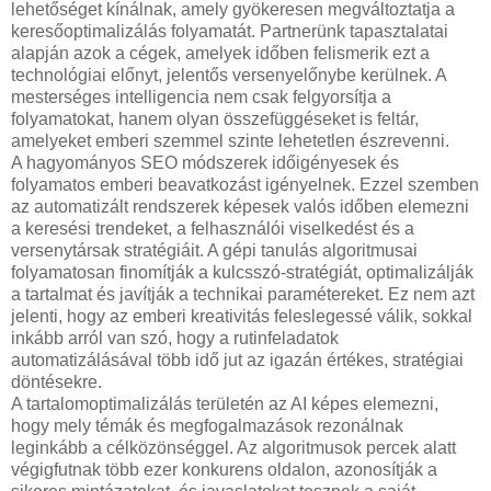
lehetőséget kínálnak, amely gyökeresen megváltoztatja a
keresőoptimalizálás folyamatát. Partnerünk tapasztalatai
alapján azok a cégek, amelyek időben felismerik ezt a
technológiai előnyt, jelentős versenyelőnybe kerülnek. A
mesterséges intelligencia nem csak felgyorsítja a
folyamatokat, hanem olyan összefüggéseket is feltár,
amelyeket emberi szemmel szinte lehetetlen észrevenni.
A hagyományos SEO módszerek időigényesek és
folyamatos emberi beavatkozást igényelnek. Ezzel szemben
az automatizált rendszerek képesek valós időben elemezni
a keresési trendeket, a felhasználói viselkedést és a
versenytársak stratégiáit. A gépi tanulás algoritmusai
folyamatosan finomítják a kulcsszó-stratégiát, optimalizálják
a tartalmat és javítják a technikai paramétereket. Ez nem azt
jelenti, hogy az emberi kreativitás feleslegessé válik, sokkal
inkább arról van szó, hogy a rutinfeladatok
automatizálásával több idő jut az igazán értékes, stratégiai
döntésekre.
A tartalomoptimalizálás területén az AI képes elemezni,
hogy mely témák és megfogalmazások rezonálnak
leginkább a célközönséggel. Az algoritmusok percek alatt
végigfutnak több ezer konkurens oldalon, azonosítják a