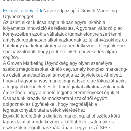
Esküvői öltöny férfi
Növekedj az újító Growth Marketing
Ügynökséggel
Az üzleti siker kulcsa napjainkban egyre inkább a
folyamatos innováció és fejlesztés. A gyorsan változó piaci
környezetben azok a vállalatok tudnak előnyre szert tenni,
amelyek rugalmasan alkalmazkodnak az új kihívásokhoz és
hatékony marketingstratégiával rendelkeznek. Cégünk erre
specializálódott, hogy partnereinket a növekedés útjára
segítse.
A Growth Marketing Ügynökség egy olyan személyre
szabott megoldásokat kínáló cég, amely komplex marketing-
és üzleti tanácsadással támogatja az ügyfeleket. Ahelyett,
hogy a hagyományos marketingmódszerekre fókuszálnánk,
a legújabb trendeket és technológiákat alkalmazzuk annak
érdekében, hogy a lehető legjobb eredményeket érjük el.
Csapatunk kreatív és módszertani szakértői együtt
dolgoznak az ügyfelekkel, hogy megtalálják a
leghatékonyabb utat a célok eléréséhez.
Egyik fő területünk a digitális marketing, ahol széles körű
tapasztalattal rendelkezünk a különböző csatornák és
eszközök integrált használatában. Legyen szó SEO-