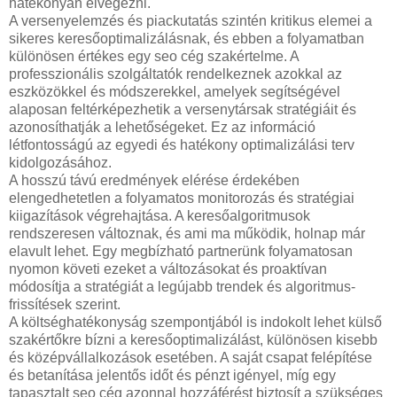
hatékonyan elvégezni.
A versenyelemzés és piackutatás szintén kritikus elemei a
sikeres keresőoptimalizálásnak, és ebben a folyamatban
különösen értékes egy seo cég szakértelme. A
professzionális szolgáltatók rendelkeznek azokkal az
eszközökkel és módszerekkel, amelyek segítségével
alaposan feltérképezhetik a versenytársak stratégiáit és
azonosíthatják a lehetőségeket. Ez az információ
létfontosságú az egyedi és hatékony optimalizálási terv
kidolgozásához.
A hosszú távú eredmények elérése érdekében
elengedhetetlen a folyamatos monitorozás és stratégiai
kiigazítások végrehajtása. A keresőalgoritmusok
rendszeresen változnak, és ami ma működik, holnap már
elavult lehet. Egy megbízható partnerünk folyamatosan
nyomon követi ezeket a változásokat és proaktívan
módosítja a stratégiát a legújabb trendek és algoritmus-
frissítések szerint.
A költséghatékonyság szempontjából is indokolt lehet külső
szakértőkre bízni a keresőoptimalizálást, különösen kisebb
és középvállalkozások esetében. A saját csapat felépítése
és betanítása jelentős időt és pénzt igényel, míg egy
tapasztalt seo cég azonnal hozzáférést biztosít a szükséges