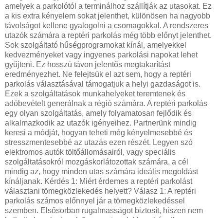
amelyek a parkolótól a terminálhoz szállítják az utasokat. Ez
a kis extra kényelem sokat jelenthet, különösen ha nagyobb
távolságot kellene gyalogolni a csomagokkal. A rendszeres
utazók számára a reptéri parkolás még több előnyt jelenthet.
Sok szolgáltató hűségprogramokat kínál, amelyekkel
kedvezményeket vagy ingyenes parkolási napokat lehet
gyűjteni. Ez hosszú távon jelentős megtakarítást
eredményezhet. Ne felejtsük el azt sem, hogy a reptéri
parkolás választásával támogatjuk a helyi gazdaságot is.
Ezek a szolgáltatások munkahelyeket teremtenek és
adóbevételt generálnak a régió számára. A reptéri parkolás
egy olyan szolgáltatás, amely folyamatosan fejlődik és
alkalmazkodik az utazók igényeihez. Partnerünk mindig
keresi a módját, hogyan teheti még kényelmesebbé és
stresszmentesebbé az utazás ezen részét. Legyen szó
elektromos autók töltőállomásairól, vagy speciális
szolgáltatásokról mozgáskorlátozottak számára, a cél
mindig az, hogy minden utas számára ideális megoldást
kínáljanak. Kérdés 1: Miért érdemes a reptéri parkolást
választani tömegközlekedés helyett? Válasz 1: A reptéri
parkolás számos előnnyel jár a tömegközlekedéssel
szemben. Elsősorban rugalmasságot biztosít, hiszen nem