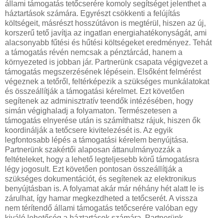
állami támogatás tetőcserére komoly segítséget jelenthet a
háztartások számára. Egyrészt csökkenti a felújítás
költségeit, másrészt hosszútávon is megtérül, hiszen az új,
korszerű tető javítja az ingatlan energiahatékonyságát, ami
alacsonyabb fűtési és hűtési költségeket eredményez. Tehát
a támogatás révén nemcsak a pénztárcád, hanem a
környezeted is jobban jár. Partnerünk csapata végigvezet a
támogatás megszerzésének lépésein. Elsőként felmérést
végeznek a tetőről, feltérképezik a szükséges munkálatokat
és összeállítják a támogatási kérelmet. Ezt követően
segítenek az adminisztratív teendők intézésében, hogy
simán végighaladj a folyamaton. Természetesen a
támogatás elnyerése után is számíthatsz rájuk, hiszen ők
koordinálják a tetőcsere kivitelezését is. Az egyik
legfontosabb lépés a támogatási kérelem benyújtása.
Partnerünk szakértői alaposan áttanulmányozzák a
feltételeket, hogy a lehető legteljesebb körű támogatásra
légy jogosult. Ezt követően pontosan összeállítják a
szükséges dokumentációt, és segítenek az elektronikus
benyújtásban is. A folyamat akár már néhány hét alatt le is
zárulhat, így hamar megkezdheted a tetőcserét. A vissza
nem térítendő állami támogatás tetőcserére valóban egy
kiváló lehetőség a háztartások számára. Partnerünk