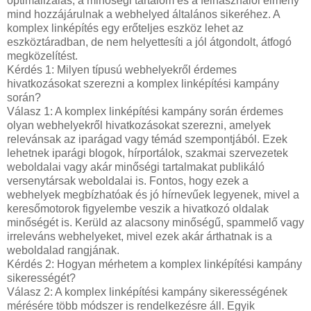
optimalizálás, a minőségi tartalom és a felhasználói élmény
mind hozzájárulnak a webhelyed általános sikeréhez. A
komplex linképítés egy erőteljes eszköz lehet az
eszköztáradban, de nem helyettesíti a jól átgondolt, átfogó
megközelítést.
Kérdés 1: Milyen típusú webhelyekről érdemes
hivatkozásokat szerezni a komplex linképítési kampány
során?
Válasz 1: A komplex linképítési kampány során érdemes
olyan webhelyekről hivatkozásokat szerezni, amelyek
relevánsak az iparágad vagy témád szempontjából. Ezek
lehetnek iparági blogok, hírportálok, szakmai szervezetek
weboldalai vagy akár minőségi tartalmakat publikáló
versenytársak weboldalai is. Fontos, hogy ezek a
webhelyek megbízhatóak és jó hírnevűek legyenek, mivel a
keresőmotorok figyelembe veszik a hivatkozó oldalak
minőségét is. Kerüld az alacsony minőségű, spammelő vagy
irreleváns webhelyeket, mivel ezek akár árthatnak is a
weboldalad rangjának.
Kérdés 2: Hogyan mérhetem a komplex linképítési kampány
sikerességét?
Válasz 2: A komplex linképítési kampány sikerességének
mérésére több módszer is rendelkezésre áll. Egyik