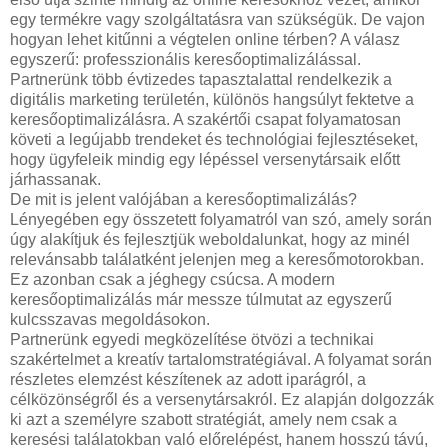
egy termékre vagy szolgáltatásra van szükségük. De vajon
hogyan lehet kitűnni a végtelen online térben? A válasz
egyszerű: professzionális keresőoptimalizálással.
Partnerünk több évtizedes tapasztalattal rendelkezik a
digitális marketing területén, különös hangsúlyt fektetve a
keresőoptimalizálásra. A szakértői csapat folyamatosan
követi a legújabb trendeket és technológiai fejlesztéseket,
hogy ügyfeleik mindig egy lépéssel versenytársaik előtt
járhassanak.
De mit is jelent valójában a keresőoptimalizálás?
Lényegében egy összetett folyamatról van szó, amely során
úgy alakítjuk és fejlesztjük weboldalunkat, hogy az minél
relevánsabb találatként jelenjen meg a keresőmotorokban.
Ez azonban csak a jéghegy csúcsa. A modern
keresőoptimalizálás már messze túlmutat az egyszerű
kulcsszavas megoldásokon.
Partnerünk egyedi megközelítése ötvözi a technikai
szakértelmet a kreatív tartalomstratégiával. A folyamat során
részletes elemzést készítenek az adott iparágról, a
célközönségről és a versenytársakról. Ez alapján dolgozzák
ki azt a személyre szabott stratégiát, amely nem csak a
keresési találatokban való előrelépést, hanem hosszú távú,