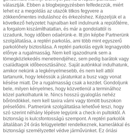
választják. Ebben a blogbejegyzésben felfedezzük, miért
lehet ez a megoldás az utazók titkos fegyvere a
zökkenőmentes induláshoz és érkezéshez. Képzeljük el a
következő helyzetet: hajnalban kell indulnunk a repülőtérre,
a forgalom kiszámíthatatlan, és már a gondolattól is
izzadunk, hogy időben odaérünk-e. Itt jön képbe Partnerünk
szolgáltatása, a reptéri parkolás, ami több mint egyszerű
parkolóhely biztosítása. A reptéri parkolás egyik legnagyobb
előnye a rugalmasság. Nem kell igazodnunk sem a
tömegközlekedés menetrendjéhez, sem pedig barátok vagy
családtagok időbeosztásához. Saját autónkkal indulhatunk,
amikor nekünk a legkényelmesebb, és nem kell attól
tartanunk, hogy lekéssük a járatunkat a busz vagy vonat
késése miatt. De a rugalmasság csak a kezdet. Gondoljunk
bele, milyen kényelmes, hogy közvetlenül a terminálhoz
közel parkolhatunk le. Nincs hosszú gyaloglás nehéz
bőröndökkel, nem kell taxira várni vagy tömött buszokon
préselődni. Partnerünk szolgáltatása lehetővé teszi, hogy
szó szerint néhány lépésre legyünk a check-in pultoktól. A
biztonság is kulcsfontosságú szempont. A reptéri parkolók
általában 24 órás felügyelettel rendelkeznek, kamerákkal és
biztonsági személyzettel védve járművünket. Ez óriási