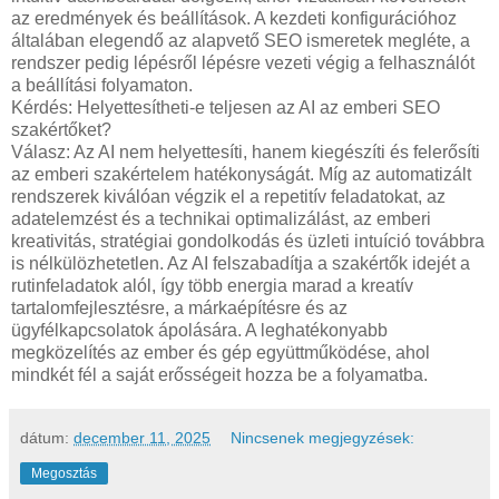
az eredmények és beállítások. A kezdeti konfigurációhoz
általában elegendő az alapvető SEO ismeretek megléte, a
rendszer pedig lépésről lépésre vezeti végig a felhasználót
a beállítási folyamaton.
Kérdés: Helyettesítheti-e teljesen az AI az emberi SEO
szakértőket?
Válasz: Az AI nem helyettesíti, hanem kiegészíti és felerősíti
az emberi szakértelem hatékonyságát. Míg az automatizált
rendszerek kiválóan végzik el a repetitív feladatokat, az
adatelemzést és a technikai optimalizálást, az emberi
kreativitás, stratégiai gondolkodás és üzleti intuíció továbbra
is nélkülözhetetlen. Az AI felszabadítja a szakértők idejét a
rutinfeladatok alól, így több energia marad a kreatív
tartalomfejlesztésre, a márkaépítésre és az
ügyfélkapcsolatok ápolására. A leghatékonyabb
megközelítés az ember és gép együttműködése, ahol
mindkét fél a saját erősségeit hozza be a folyamatba.
dátum:
december 11, 2025
Nincsenek megjegyzések:
Megosztás