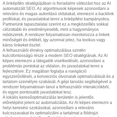
A linképítés stratégiájában is forradalmi változást hoz az AI
automatizált SEO. Az algoritmusok képesek azonosítani a
releváns és magas autoritású oldalakat, elemezni a backlink
profilokat, és javaslatokat tenni a linképítési kampányokra.
Partnerünk tapasztalatai szerint ez a megközelítés sokkal
célzottabb és eredményesebb, mint a hagyományos
módszerek. A rendszer folyamatosan monitorozza a linkek
minőségét és értékét, így azonnal jelez, ha toxikus vagy
káros linkeket észlel.
A felhasználói élmény optimalizálása szintén
kulcsfontosságú része a modern SEO stratégiának. Az AI
képes elemezni a látogatók viselkedését, azonosítani a
problémás pontokat az oldalon, és javaslatokat tenni a
fejlesztésre. Ez magában foglalja a navigáció
egyszerűsítését, a konverziós útvonalak optimalizálását és a
tartalom személyre szabását. A gépi tanulás segítségével a
rendszer folyamatosan tanul a felhasználói interakciókból,
és egyre pontosabb javaslatokat tesz.
A lokális keresőoptimalizálás területén is jelentős
előrelépést jelent az automatizálás. Az AI képes elemezni a
helyi keresési szokásokat, azonosítani a releváns
kulcsszavakat és optimalizálni a tartalmat a földrajzi