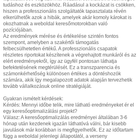
tudáshoz és eszközökhöz. Ráadásul a kockázat is csökken,
hiszen a professzionális szolgáltatók tapasztalata révén
elkerülhetők azok a hibák, amelyek akár komoly károkat is
okozhatnak a weboldal keresőmotorokban való
pozíciójában.
Az eredmények mérése és értékelése szintén fontos
szempont, amelyben a szakértői támogatás
felbecsülhetetlen értékű. A professzionális csapatok
részletes riportokat készítenek a végrehajtott munkáról és az
elért eredményekről, így az ügyfél pontosan láthatja
befektetésének megtérülését. Ez a transzparencia és
számonkérhetőség különösen értékes a döntéshozók
számára, akik így megalapozott adatok alapján tervezhetik
tovább vállalkozásuk online stratégiáját.
Gyakran ismételt kérdések:
Kérdés: Mennyi időbe telik, mire látható eredményeket ér el
egy keresőoptimalizálási projekt?
Válasz: A keresőoptimalizálás eredményei általában 3-6
hónap után kezdenek igazán láthatóvá válni, bár kisebb
javulások már korábban is megfigyelhetők. Ez az időtartam
függ a weboldal jelenlegi állapotától, a verseny