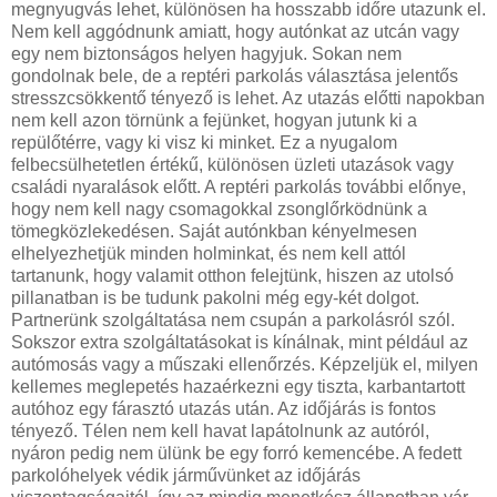
megnyugvás lehet, különösen ha hosszabb időre utazunk el.
Nem kell aggódnunk amiatt, hogy autónkat az utcán vagy
egy nem biztonságos helyen hagyjuk. Sokan nem
gondolnak bele, de a reptéri parkolás választása jelentős
stresszcsökkentő tényező is lehet. Az utazás előtti napokban
nem kell azon törnünk a fejünket, hogyan jutunk ki a
repülőtérre, vagy ki visz ki minket. Ez a nyugalom
felbecsülhetetlen értékű, különösen üzleti utazások vagy
családi nyaralások előtt. A reptéri parkolás további előnye,
hogy nem kell nagy csomagokkal zsonglőrködnünk a
tömegközlekedésen. Saját autónkban kényelmesen
elhelyezhetjük minden holminkat, és nem kell attól
tartanunk, hogy valamit otthon felejtünk, hiszen az utolsó
pillanatban is be tudunk pakolni még egy-két dolgot.
Partnerünk szolgáltatása nem csupán a parkolásról szól.
Sokszor extra szolgáltatásokat is kínálnak, mint például az
autómosás vagy a műszaki ellenőrzés. Képzeljük el, milyen
kellemes meglepetés hazaérkezni egy tiszta, karbantartott
autóhoz egy fárasztó utazás után. Az időjárás is fontos
tényező. Télen nem kell havat lapátolnunk az autóról,
nyáron pedig nem ülünk be egy forró kemencébe. A fedett
parkolóhelyek védik járművünket az időjárás