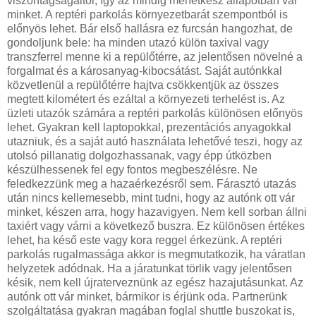
viszontagságaitól, így az mindig menetkész állapotban vár
minket. A reptéri parkolás környezetbarát szempontból is
előnyös lehet. Bár első hallásra ez furcsán hangozhat, de
gondoljunk bele: ha minden utazó külön taxival vagy
transzferrel menne ki a repülőtérre, az jelentősen növelné a
forgalmat és a károsanyag-kibocsátást. Saját autónkkal
közvetlenül a repülőtérre hajtva csökkentjük az összes
megtett kilométert és ezáltal a környezeti terhelést is. Az
üzleti utazók számára a reptéri parkolás különösen előnyös
lehet. Gyakran kell laptopokkal, prezentációs anyagokkal
utazniuk, és a saját autó használata lehetővé teszi, hogy az
utolsó pillanatig dolgozhassanak, vagy épp útközben
készülhessenek fel egy fontos megbeszélésre. Ne
feledkezzünk meg a hazaérkezésről sem. Fárasztó utazás
után nincs kellemesebb, mint tudni, hogy az autónk ott vár
minket, készen arra, hogy hazavigyen. Nem kell sorban állni
taxiért vagy várni a következő buszra. Ez különösen értékes
lehet, ha késő este vagy kora reggel érkezünk. A reptéri
parkolás rugalmassága akkor is megmutatkozik, ha váratlan
helyzetek adódnak. Ha a járatunkat törlik vagy jelentősen
késik, nem kell újraterveznünk az egész hazajutásunkat. Az
autónk ott vár minket, bármikor is érjünk oda. Partnerünk
szolgáltatása gyakran magában foglal shuttle buszokat is,