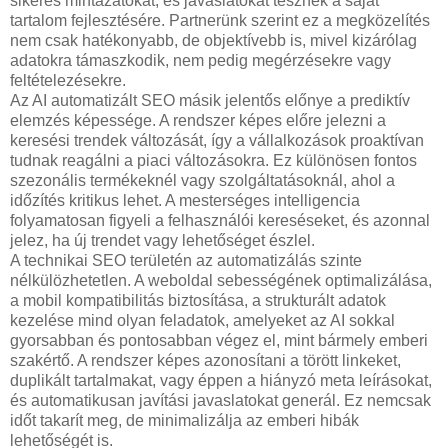
sikeres mintázatokat, és javaslatokat tesznek a saját
tartalom fejlesztésére. Partnerünk szerint ez a megközelítés
nem csak hatékonyabb, de objektívebb is, mivel kizárólag
adatokra támaszkodik, nem pedig megérzésekre vagy
feltételezésekre.
Az AI automatizált SEO másik jelentős előnye a prediktív
elemzés képessége. A rendszer képes előre jelezni a
keresési trendek változását, így a vállalkozások proaktívan
tudnak reagálni a piaci változásokra. Ez különösen fontos
szezonális termékeknél vagy szolgáltatásoknál, ahol a
időzítés kritikus lehet. A mesterséges intelligencia
folyamatosan figyeli a felhasználói kereséseket, és azonnal
jelez, ha új trendet vagy lehetőséget észlel.
A technikai SEO területén az automatizálás szinte
nélkülözhetetlen. A weboldal sebességének optimalizálása,
a mobil kompatibilitás biztosítása, a strukturált adatok
kezelése mind olyan feladatok, amelyeket az AI sokkal
gyorsabban és pontosabban végez el, mint bármely emberi
szakértő. A rendszer képes azonosítani a törött linkeket,
duplikált tartalmakat, vagy éppen a hiányzó meta leírásokat,
és automatikusan javítási javaslatokat generál. Ez nemcsak
időt takarít meg, de minimalizálja az emberi hibák
lehetőségét is.