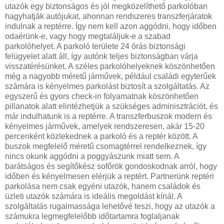
utazók egy biztonságos és jól megközelíthető parkolóban
hagyhatják autójukat, ahonnan rendszeres transzferjáratok
indulnak a reptérre. Így nem kell azon aggódni, hogy időben
odaérünk-e, vagy hogy megtaláljuk-e a szabad
parkolóhelyet. A parkoló területe 24 órás biztonsági
felügyelet alatt áll, így autónk teljes biztonságban várja
visszatérésünket. A széles parkolóhelyeknek köszönhetően
még a nagyobb méretű járművek, például családi egyterűek
számára is kényelmes parkolást biztosít a szolgáltatás. Az
egyszerű és gyors check-in folyamatnak köszönhetően
pillanatok alatt elintézhetjük a szükséges adminisztrációt, és
már indulhatunk is a reptérre. A transzferbuszok modern és
kényelmes járművek, amelyek rendszeresen, akár 15-20
percenként közlekednek a parkoló és a reptér között. A
buszok megfelelő méretű csomagtérrel rendelkeznek, így
nincs okunk aggódni a poggyászunk miatt sem. A
barátságos és segítőkész sofőrök gondoskodnak arról, hogy
időben és kényelmesen elérjük a reptért. Partnerünk reptéri
parkolása nem csak egyéni utazók, hanem családok és
üzleti utazók számára is ideális megoldást kínál. A
szolgáltatás rugalmassága lehetővé teszi, hogy az utazók a
számukra legmegfelelőbb időtartamra foglaljanak