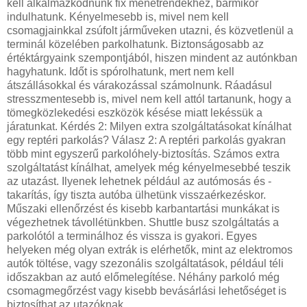
kell alkalmazkodnunk fix menetrendekhez, bármikor
indulhatunk. Kényelmesebb is, mivel nem kell
csomagjainkkal zsúfolt járműveken utazni, és közvetlenül a
terminál közelében parkolhatunk. Biztonságosabb az
értéktárgyaink szempontjából, hiszen mindent az autónkban
hagyhatunk. Időt is spórolhatunk, mert nem kell
átszállásokkal és várakozással számolnunk. Ráadásul
stresszmentesebb is, mivel nem kell attól tartanunk, hogy a
tömegközlekedési eszközök késése miatt lekéssük a
járatunkat. Kérdés 2: Milyen extra szolgáltatásokat kínálhat
egy reptéri parkolás? Válasz 2: A reptéri parkolás gyakran
több mint egyszerű parkolóhely-biztosítás. Számos extra
szolgáltatást kínálhat, amelyek még kényelmesebbé teszik
az utazást. Ilyenek lehetnek például az autómosás és -
takarítás, így tiszta autóba ülhetünk visszaérkezéskor.
Műszaki ellenőrzést és kisebb karbantartási munkákat is
végezhetnek távollétünkben. Shuttle busz szolgáltatás a
parkolótól a terminálhoz és vissza is gyakori. Egyes
helyeken még olyan extrák is elérhetők, mint az elektromos
autók töltése, vagy szezonális szolgáltatások, például téli
időszakban az autó előmelegítése. Néhány parkoló még
csomagmegőrzést vagy kisebb bevásárlási lehetőséget is
biztosíthat az utazóknak.