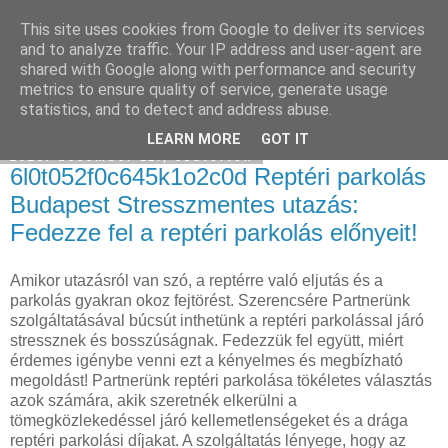
This site uses cookies from Google to deliver its services
Hulladékgyűjtés
and to analyze traffic. Your IP address and user-agent are
shared with Google along with performance and security
metrics to ensure quality of service, generate usage
statistics, and to detect and address abuse.
▼
LEARN MORE
GOT IT
2025. december 11., csütörtök
6l0t052f0c645k1o2c0d Reptéri parkolás
Budapest Stresszmentes utazás:
Fedezze fel a reptéri parkolás előnyeit!
Amikor utazásról van szó, a reptérre való eljutás és a
parkolás gyakran okoz fejtörést. Szerencsére Partnerünk
szolgáltatásával búcsút inthetünk a reptéri parkolással járó
stressznek és bosszúságnak. Fedezzük fel együtt, miért
érdemes igénybe venni ezt a kényelmes és megbízható
megoldást! Partnerünk reptéri parkolása tökéletes választás
azok számára, akik szeretnék elkerülni a
tömegközlekedéssel járó kellemetlenségeket és a drága
reptéri parkolási díjakat. A szolgáltatás lényege, hogy az