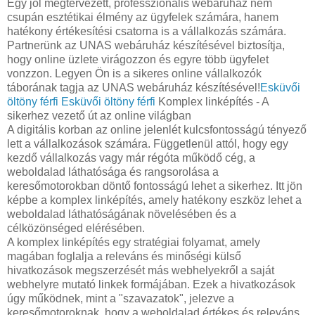
Egy jól megtervezett, professzionális webáruház nem
csupán esztétikai élmény az ügyfelek számára, hanem
hatékony értékesítési csatorna is a vállalkozás számára.
Partnerünk az UNAS webáruház készítésével biztosítja,
hogy online üzlete virágozzon és egyre több ügyfelet
vonzzon. Legyen Ön is a sikeres online vállalkozók
táborának tagja az UNAS webáruház készítésével!
Esküvői
öltöny férfi
Esküvői öltöny férfi
Komplex linképítés - A
sikerhez vezető út az online világban
A digitális korban az online jelenlét kulcsfontosságú tényező
lett a vállalkozások számára. Függetlenül attól, hogy egy
kezdő vállalkozás vagy már régóta működő cég, a
weboldalad láthatósága és rangsorolása a
keresőmotorokban döntő fontosságú lehet a sikerhez. Itt jön
képbe a komplex linképítés, amely hatékony eszköz lehet a
weboldalad láthatóságának növelésében és a
célközönséged elérésében.
A komplex linképítés egy stratégiai folyamat, amely
magában foglalja a releváns és minőségi külső
hivatkozások megszerzését más webhelyekről a saját
webhelyre mutató linkek formájában. Ezek a hivatkozások
úgy működnek, mint a "szavazatok", jelezve a
keresőmotoroknak, hogy a weboldalad értékes és releváns