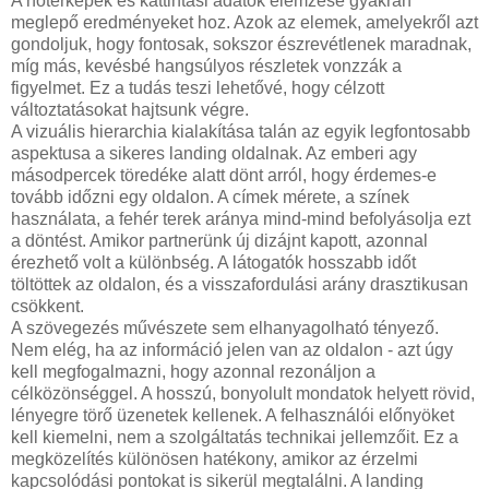
A hőtérképek és kattintási adatok elemzése gyakran
meglepő eredményeket hoz. Azok az elemek, amelyekről azt
gondoljuk, hogy fontosak, sokszor észrevétlenek maradnak,
míg más, kevésbé hangsúlyos részletek vonzzák a
figyelmet. Ez a tudás teszi lehetővé, hogy célzott
változtatásokat hajtsunk végre.
A vizuális hierarchia kialakítása talán az egyik legfontosabb
aspektusa a sikeres landing oldalnak. Az emberi agy
másodpercek töredéke alatt dönt arról, hogy érdemes-e
tovább időzni egy oldalon. A címek mérete, a színek
használata, a fehér terek aránya mind-mind befolyásolja ezt
a döntést. Amikor partnerünk új dizájnt kapott, azonnal
érezhető volt a különbség. A látogatók hosszabb időt
töltöttek az oldalon, és a visszafordulási arány drasztikusan
csökkent.
A szövegezés művészete sem elhanyagolható tényező.
Nem elég, ha az információ jelen van az oldalon - azt úgy
kell megfogalmazni, hogy azonnal rezonáljon a
célközönséggel. A hosszú, bonyolult mondatok helyett rövid,
lényegre törő üzenetek kellenek. A felhasználói előnyöket
kell kiemelni, nem a szolgáltatás technikai jellemzőit. Ez a
megközelítés különösen hatékony, amikor az érzelmi
kapcsolódási pontokat is sikerül megtalálni. A landing