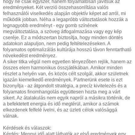
hogy ne csak egyszer, hanem folyamatosan javítsuk az
eredményeket. Két verzió összehasonlítása valós
felhasználói viselkedés alapján objektív képet ad arról, mi
működik jobban. Néha a legapróbb változtatások hozzák a
legnagyobb eredményt - egy gomb színének
megváltoztatása, a szöveg átfogalmazása vagy egy kép
cseréje. Ez a módszertan biztosítja, hogy minden döntés
adatokon alapuljon, nem pedig feltételezéseken. A
folyamatos optimalizálás kultúrája hosszú távon fenntartható
növekedést eredményez.
A siker titka végül nem egyetlen tényezőben rejlik, hanem az
összes elem harmonikus összjátékában. Amikor minden
részlet a helyén van, és közös célt szolgál, akkor születnek
igazán kiemelkedő eredmények. Partnerünk esete is ezt
bizonyítja - az átgondolt stratégia, a precíz kivitelezés és a
folyamatos finomhangolás együttesen hozta meg a várt
sikert. Az átalakulás nem egyik napról a másikra történik, de
a befektetett energia és idő megtérül, amikor a számok
elkezdenek felfelé ívelni, és az üzleti célok valósággá
válnak.
Kérdések és válaszok:
Kérdés: Mennyi idő alatt láthatók az első eredmények egy