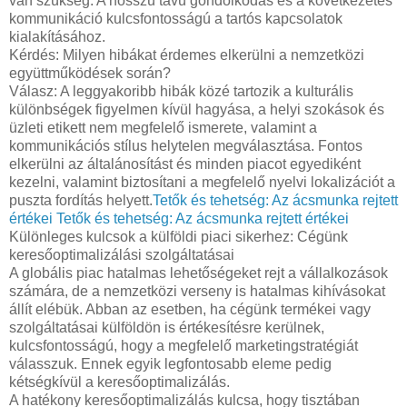
van szükség. A hosszú távú gondolkodás és a következetes
kommunikáció kulcsfontosságú a tartós kapcsolatok
kialakításához.
Kérdés: Milyen hibákat érdemes elkerülni a nemzetközi
együttműködések során?
Válasz: A leggyakoribb hibák közé tartozik a kulturális
különbségek figyelmen kívül hagyása, a helyi szokások és
üzleti etikett nem megfelelő ismerete, valamint a
kommunikációs stílus helytelen megválasztása. Fontos
elkerülni az általánosítást és minden piacot egyediként
kezelni, valamint biztosítani a megfelelő nyelvi lokalizációt a
puszta fordítás helyett.
Tetők és tehetség: Az ácsmunka rejtett
értékei
Tetők és tehetség: Az ácsmunka rejtett értékei
Különleges kulcsok a külföldi piaci sikerhez: Cégünk
keresőoptimalizálási szolgáltatásai
A globális piac hatalmas lehetőségeket rejt a vállalkozások
számára, de a nemzetközi verseny is hatalmas kihívásokat
állít elébük. Abban az esetben, ha cégünk termékei vagy
szolgáltatásai külföldön is értékesítésre kerülnek,
kulcsfontosságú, hogy a megfelelő marketingstratégiát
válasszuk. Ennek egyik legfontosabb eleme pedig
kétségkívül a keresőoptimalizálás.
A hatékony keresőoptimalizálás kulcsa, hogy tisztában