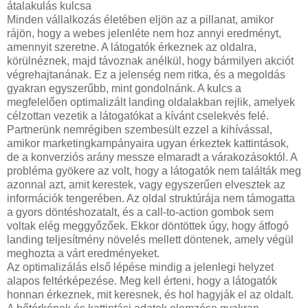
átalakulás kulcsa
Minden vállalkozás életében eljön az a pillanat, amikor
rájön, hogy a webes jelenléte nem hoz annyi eredményt,
amennyit szeretne. A látogatók érkeznek az oldalra,
körülnéznek, majd távoznak anélkül, hogy bármilyen akciót
végrehajtanának. Ez a jelenség nem ritka, és a megoldás
gyakran egyszerűbb, mint gondolnánk. A kulcs a
megfelelően optimalizált landing oldalakban rejlik, amelyek
célzottan vezetik a látogatókat a kívánt cselekvés felé.
Partnerünk nemrégiben szembesült ezzel a kihívással,
amikor marketingkampányaira ugyan érkeztek kattintások,
de a konverziós arány messze elmaradt a várakozásoktól. A
probléma gyökere az volt, hogy a látogatók nem találták meg
azonnal azt, amit kerestek, vagy egyszerűen elvesztek az
információk tengerében. Az oldal struktúrája nem támogatta
a gyors döntéshozatalt, és a call-to-action gombok sem
voltak elég meggyőzőek. Ekkor döntöttek úgy, hogy átfogó
landing teljesítmény növelés mellett döntenek, amely végül
meghozta a várt eredményeket.
Az optimalizálás első lépése mindig a jelenlegi helyzet
alapos feltérképezése. Meg kell érteni, hogy a látogatók
honnan érkeznek, mit keresnek, és hol hagyják el az oldalt.