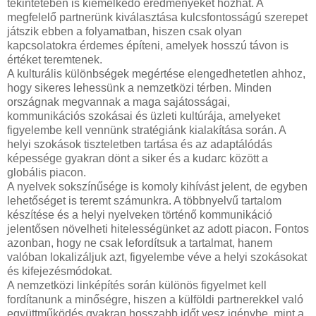
tekintetében is kiemelkedő eredményeket hozhat. A
megfelelő partnerünk kiválasztása kulcsfontosságú szerepet
játszik ebben a folyamatban, hiszen csak olyan
kapcsolatokra érdemes építeni, amelyek hosszú távon is
értéket teremtenek.
A kulturális különbségek megértése elengedhetetlen ahhoz,
hogy sikeres lehessünk a nemzetközi térben. Minden
országnak megvannak a maga sajátosságai,
kommunikációs szokásai és üzleti kultúrája, amelyeket
figyelembe kell vennünk stratégiánk kialakítása során. A
helyi szokások tiszteletben tartása és az adaptálódás
képessége gyakran dönt a siker és a kudarc között a
globális piacon.
A nyelvek sokszínűsége is komoly kihívást jelent, de egyben
lehetőséget is teremt számunkra. A többnyelvű tartalom
készítése és a helyi nyelveken történő kommunikáció
jelentősen növelheti hitelességünket az adott piacon. Fontos
azonban, hogy ne csak lefordítsuk a tartalmat, hanem
valóban lokalizáljuk azt, figyelembe véve a helyi szokásokat
és kifejezésmódokat.
A nemzetközi linképítés során különös figyelmet kell
fordítanunk a minőségre, hiszen a külföldi partnerekkel való
együttműködés gyakran hosszabb időt vesz igénybe, mint a