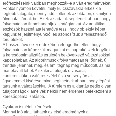
erőfeszítéseink valóban meghozzák-e a várt eredményeket.
Fontos nyomon követni, mely kulcsszavakra érkezik a
legtöbb látogató, mennyi időt töltenek az oldalon, és milyen
útvonalat járnak be. Ezek az adatok segítenek abban, hogy
folyamatosan finomhangoljuk stratégiánkat. Az analitikai
eszközök használata lehetővé teszi, hogy objektív képet
kapjunk teljesítményünkről és azonosítsuk a fejlesztendő
területeket.
A hosszú távú siker érdekében elengedhetetlen, hogy
folyamatosan képezzük magunkat és naprakészek legyünk
a keresőoptimalizálás területén bekövetkező változásokkal
kapcsolatban. Az algoritmusok folyamatosan fejlődnek, új
trendek jelennek meg, és ami tegnap még működött, az ma
már elavult lehet. A szakmai blogok olvasása,
konferenciákon való részvétel és a versenytársak
figyelemmel kísérése mind segíthetnek abban, hogy lépést
tartsunk a változásokkal. A türelem és a kitartás pedig olyan
tulajdonságok, amelyek nélkül nem érdemes belekezdeni a
keresőoptimalizálásba.
Gyakran ismételt kérdések:
Mennyi idő alatt láthatók az első eredmények a