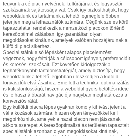
legyünk a célpiac nyelvének, kultúrájának és fogyasztói
szokásainak sajátosságaival. Csak így biztosíthatjuk, hogy
weboldalunk és tartalmunk a lehető legmegfelelőbben
jelenjen meg a felhasználók számára. Cégünk széles körű
tapasztalattal rendelkezik a nemzetközi piacokon történő
keresőoptimalizálásban, így garantáltan olyan
megoldásokat kínálunk, amelyek valóban hozzájárulnak a
külföldi piaci sikerhez.
Specialistáink első lépésként alapos piacelemzést
végeznek, hogy feltárják a célcsoport igényeit, preferenciáit
és keresési szokásait. Ezt követően kidolgozzák a
leghatékonyabb tartalomstratégiát, amely biztosítja, hogy
weboldalunk a lehető legjobban illeszkedjen a külföldi
fogyasztók elvárásaihoz. Emellett a technikai optimalizálás
is kulcsfontosságú, hiszen a weboldal gyors betöltési ideje
és felhasználóbarát navigációja nagyban meghatározza a
konverziós rátát.
Egy külföldi piacra lépés gyakran komoly kihívást jelent a
vállalkozások számára, hiszen olyan tényezőkkel kell
megbirkózniuk, amelyek a hazai piacon nem játszanak
akkora szerepet. A keresőoptimalizálás területén tapasztalt
specialistáink azonban olyan megoldásokat kínálnak,