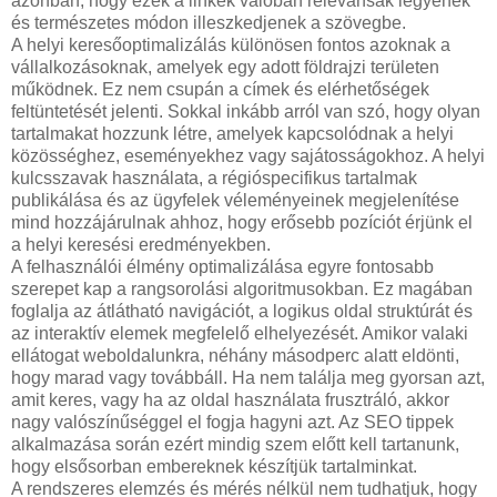
azonban, hogy ezek a linkek valóban relevánsak legyenek
és természetes módon illeszkedjenek a szövegbe.
A helyi keresőoptimalizálás különösen fontos azoknak a
vállalkozásoknak, amelyek egy adott földrajzi területen
működnek. Ez nem csupán a címek és elérhetőségek
feltüntetését jelenti. Sokkal inkább arról van szó, hogy olyan
tartalmakat hozzunk létre, amelyek kapcsolódnak a helyi
közösséghez, eseményekhez vagy sajátosságokhoz. A helyi
kulcsszavak használata, a régióspecifikus tartalmak
publikálása és az ügyfelek véleményeinek megjelenítése
mind hozzájárulnak ahhoz, hogy erősebb pozíciót érjünk el
a helyi keresési eredményekben.
A felhasználói élmény optimalizálása egyre fontosabb
szerepet kap a rangsorolási algoritmusokban. Ez magában
foglalja az átlátható navigációt, a logikus oldal struktúrát és
az interaktív elemek megfelelő elhelyezését. Amikor valaki
ellátogat weboldalunkra, néhány másodperc alatt eldönti,
hogy marad vagy továbbáll. Ha nem találja meg gyorsan azt,
amit keres, vagy ha az oldal használata frusztráló, akkor
nagy valószínűséggel el fogja hagyni azt. Az SEO tippek
alkalmazása során ezért mindig szem előtt kell tartanunk,
hogy elsősorban embereknek készítjük tartalminkat.
A rendszeres elemzés és mérés nélkül nem tudhatjuk, hogy