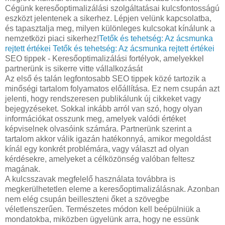
Cégünk keresőoptimalizálási szolgáltatásai kulcsfontosságú
eszközt jelentenek a sikerhez. Lépjen velünk kapcsolatba,
és tapasztalja meg, milyen különleges kulcsokat kínálunk a
nemzetközi piaci sikerhez!
Tetők és tehetség: Az ácsmunka
rejtett értékei
Tetők és tehetség: Az ácsmunka rejtett értékei
SEO tippek - Keresőoptimalizálási fortélyok, amelyekkel
partnerünk is sikerre vitte vállalkozását
Az első és talán legfontosabb SEO tippek közé tartozik a
minőségi tartalom folyamatos előállítása. Ez nem csupán azt
jelenti, hogy rendszeresen publikálunk új cikkeket vagy
bejegyzéseket. Sokkal inkább arról van szó, hogy olyan
információkat osszunk meg, amelyek valódi értéket
képviselnek olvasóink számára. Partnerünk szerint a
tartalom akkor válik igazán hatékonnyá, amikor megoldást
kínál egy konkrét problémára, vagy választ ad olyan
kérdésekre, amelyeket a célközönség valóban feltesz
magának.
A kulcsszavak megfelelő használata továbbra is
megkerülhetetlen eleme a keresőoptimalizálásnak. Azonban
nem elég csupán beilleszteni őket a szövegbe
véletlenszerűen. Természetes módon kell beépülniük a
mondatokba, miközben ügyelünk arra, hogy ne essünk