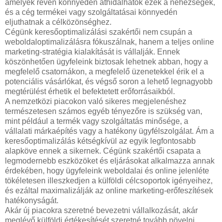
amelyek révén könnyedén áthidalhatók ezek a nehézségek,
és a cég termékei vagy szolgáltatásai könnyedén
eljuthatnak a célközönséghez.
Cégünk keresőoptimalizálási szakértői nem csupán a
weboldaloptimalizálásra fókuszálnak, hanem a teljes online
marketing-stratégia kialakítását is vállalják. Ennek
köszönhetően ügyfeleink biztosak lehetnek abban, hogy a
megfelelő csatornákon, a megfelelő üzenetekkel érik el a
potenciális vásárlókat, és végső soron a lehető legnagyobb
megtérülést érhetik el befektetett erőforrásaikból.
A nemzetközi piacokon való sikeres megjelenéshez
természetesen számos egyéb tényezőre is szükség van,
mint például a termék vagy szolgáltatás minősége, a
vállalati márkaépítés vagy a hatékony ügyfélszolgálat. Ám a
keresőoptimalizálás kétségkívül az egyik legfontosabb
alapköve ennek a sikernek. Cégünk szakértői csapata a
legmodernebb eszközöket és eljárásokat alkalmazza annak
érdekében, hogy ügyfeleink weboldalai és online jelenléte
tökéletesen illeszkedjen a külföldi célcsoportok igényeihez,
és ezáltal maximalizálják az online marketing-erőfeszítések
hatékonyságát.
Akár új piacokra szeretné bevezetni vállalkozását, akár
meglévő külföldi értékesítését szeretné tovább növelni,