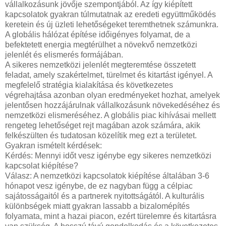
vállalkozásunk jövője szempontjából. Az így kiépített
kapcsolatok gyakran túlmutatnak az eredeti együttműködés
keretein és új üzleti lehetőségeket teremthetnek számunkra.
A globális hálózat építése időigényes folyamat, de a
befektetett energia megtérülhet a növekvő nemzetközi
jelenlét és elismerés formájában.
A sikeres nemzetközi jelenlét megteremtése összetett
feladat, amely szakértelmet, türelmet és kitartást igényel. A
megfelelő stratégia kialakítása és következetes
végrehajtása azonban olyan eredményeket hozhat, amelyek
jelentősen hozzájárulnak vállalkozásunk növekedéséhez és
nemzetközi elismeréséhez. A globális piac kihívásai mellett
rengeteg lehetőséget rejt magában azok számára, akik
felkészülten és tudatosan közelítik meg ezt a területet.
Gyakran ismételt kérdések:
Kérdés: Mennyi időt vesz igénybe egy sikeres nemzetközi
kapcsolat kiépítése?
Válasz: A nemzetközi kapcsolatok kiépítése általában 3-6
hónapot vesz igénybe, de ez nagyban függ a célpiac
sajátosságaitól és a partnerek nyitottságától. A kulturális
különbségek miatt gyakran lassabb a bizalomépítés
folyamata, mint a hazai piacon, ezért türelemre és kitartásra