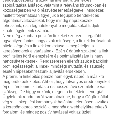
vendégposzt-írás, a szakmai interjúk, a termék-és
szolgáltatásajánlások, valamint a releváns fórumokban és
közösségekben való részvétel lehetőségeivel. Mindezek
mellett folyamatosan figyeljük a legújabb trendeket és
algoritmusváltozásokat, hogy mindig naprakészek
lehessünk, és a leghatékonyabb megoldásokat tudjuk
kínálni ügyfeleink számára.
Nem elég azonban pusztán linkeket szerezni. Legalább
ugyanilyen fontos, hogy azok minősége, a linkek forrásainak
hitelessége és a linkek kontextusa is megfeleljen a
keresőmotorok elvárásainak. Ezért Cégünk szakértői a link
profil teljes körű elemzésére és optimalizálására is nagy
hangsúlyt fektetnek. Rendszeresen ellenőrizzük a backlink
profil egészségét, a linkek minőségi mutatóit, és szükség
esetén lépéseket teszünk a javítás érdekében.
A prémium linképítés persze nem egyik napról a másikra
megtérülő befektetés. Ahhoz, hogy látványos eredményeket
érj el, türelemre, kitartásra és hosszú távú szemléletre van
szükség. De higgy nekünk, megéri a befektetett energia!
Ügyfeleink rendre arról számolnak be, hogy a Cégünk által
végzett linképítési kampányok hatására jelentősen javultak
a keresőmotoros pozícióik, megnőtt a webhelyükre érkező
forgalom, és mindez pozitív hatással volt az üzleti