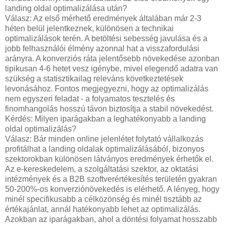
landing oldal optimalizálása után?
Válasz: Az első mérhető eredmények általában már 2-3
héten belül jelentkeznek, különösen a technikai
optimalizálások terén. A betöltési sebesség javulása és a
jobb felhasználói élmény azonnal hat a visszafordulási
arányra. A konverziós ráta jelentősebb növekedése azonban
tipikusan 4-6 hetet vesz igénybe, mivel elegendő adatra van
szükség a statisztikailag releváns következtetések
levonásához. Fontos megjegyezni, hogy az optimalizálás
nem egyszeri feladat - a folyamatos tesztelés és
finomhangolás hosszú távon biztosítja a stabil növekedést.
Kérdés: Milyen iparágakban a leghatékonyabb a landing
oldal optimalizálás?
Válasz: Bár minden online jelenlétet folytató vállalkozás
profitálhat a landing oldalak optimalizálásából, bizonyos
szektorokban különösen látványos eredmények érhetők el.
Az e-kereskedelem, a szolgáltatási szektor, az oktatási
intézmények és a B2B szoftverértékesítés területén gyakran
50-200%-os konverziónövekedés is elérhető. A lényeg, hogy
minél specifikusabb a célközönség és minél tisztább az
értékajánlat, annál hatékonyabb lehet az optimalizálás.
Azokban az iparágakban, ahol a döntési folyamat hosszabb