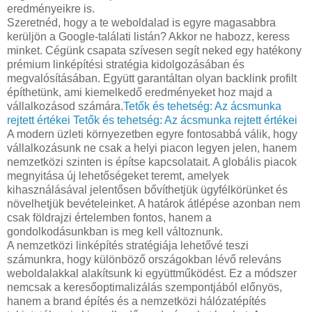
eredményeikre is.
Szeretnéd, hogy a te weboldalad is egyre magasabbra
kerüljön a Google-találati listán? Akkor ne habozz, keress
minket. Cégünk csapata szívesen segít neked egy hatékony
prémium linképítési stratégia kidolgozásában és
megvalósításában. Együtt garantáltan olyan backlink profilt
építhetünk, ami kiemelkedő eredményeket hoz majd a
vállalkozásod számára.
Tetők és tehetség: Az ácsmunka
rejtett értékei
Tetők és tehetség: Az ácsmunka rejtett értékei
A modern üzleti környezetben egyre fontosabbá válik, hogy
vállalkozásunk ne csak a helyi piacon legyen jelen, hanem
nemzetközi szinten is építse kapcsolatait. A globális piacok
megnyitása új lehetőségeket teremt, amelyek
kihasználásával jelentősen bővíthetjük ügyfélkörünket és
növelhetjük bevételeinket. A határok átlépése azonban nem
csak földrajzi értelemben fontos, hanem a
gondolkodásunkban is meg kell változnunk.
A nemzetközi linképítés stratégiája lehetővé teszi
számunkra, hogy különböző országokban lévő releváns
weboldalakkal alakítsunk ki együttműködést. Ez a módszer
nemcsak a keresőoptimalizálás szempontjából előnyös,
hanem a brand építés és a nemzetközi hálózatépítés