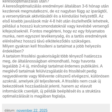
keresőoptimalizálás után?
A keresőoptimalizálás eredményei általában 3-6 hónap után
kezdenek megmutatkozni, de ez nagyban függ az iparágtól,
a versenytársak aktivitásától és a kiindulási helyzettől. Az
első kisebb javulások már 4-8 hét után észlelhetők lehetnek,
például a hosszú kulcsmondatoknál vagy kevésbé versengő
kifejezéseknél. Fontos megérteni, hogy ez egy folyamatos
munka, nem egyszeri tevékenység, és a tartós eredmények
eléréséhez hosszú távú elköteleződés szükséges.
Milyen gyakran kell frissíteni a tartalmat a jobb helyezés
érdekében?
A tartalom frissítési gyakoriságát több tényező határozza
meg, de általánosságban elmondható, hogy havonta
legalább 2-4 új, minőségi tartalmat érdemes publikálni. A
meglévő tartalmak felülvizsgálatát és frissítését pedig
negyedévente vagy félévente célszerű elvégezni, különösen
azoknál, amelyek jól teljesítenek. A frissítés nem csak új
bekezdések hozzáadását jelenti, hanem az elavult
információk cseréjét, új példák beépítését és a struktúra
optimalizálását is magában foglalja.
dátum:
november 22, 2025