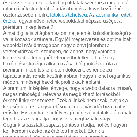
és összetettebb, ott a landing oldalak szerepe a megfelelő
információk strukturált átadásában és a következő lépés
ösztönzésében rejlik.
Tetők és tehetség: Az ácsmunka rejtett
értékei
ogyan növelheted weboldalad népszerűségét a
prémium linképítéssel?
A mai digitális világban az online jelenlét kulcsfontosságú a
vállalkozások számára. Egy jól megtervezett és optimalizált
weboldal már önmagában nagy előnyt jelenthet a
versenytársakkal szemben, de ahhoz, hogy valóban
kiemelkedj a tömegből, elengedhetetlen a hatékony
linképítési stratégia alkalmazása. Cégünk évek óta a
prémium linképítés területén dolgozik, és rengeteg
tapasztalattal rendelkezünk abban, hogyan lehet organikus
módon, minőségi backlink profilokat kiépíteni.
A prémium linképítés lényege, hogy a weboldaladra mutató,
magas minőségű, releváns és megbízható forrásokból
érkező linkeket szerezz. Ezek a linkek nem csak javítják a
keresőmotoros rangsorolásodat, de a vásárlói bizalmat is
erősítik. Hiszen ha tekintélyes, jó hírnevű oldalak ajánlanak
téged, az azt sugallja, hogy te is megbízható vagy.
Cégünk tapasztalt csapata pontosan tudja, hol és hogyan
kell keresni ezeket az értékes linkeket. Élünk a