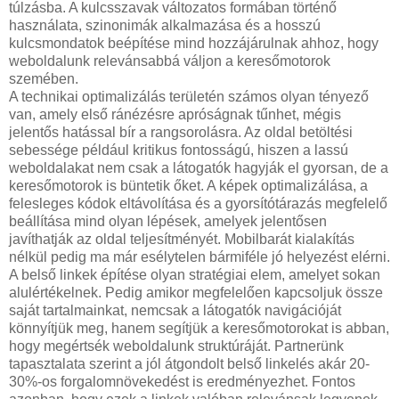
túlzásba. A kulcsszavak változatos formában történő
használata, szinonimák alkalmazása és a hosszú
kulcsmondatok beépítése mind hozzájárulnak ahhoz, hogy
weboldalunk relevánsabbá váljon a keresőmotorok
szemében.
A technikai optimalizálás területén számos olyan tényező
van, amely első ránézésre apróságnak tűnhet, mégis
jelentős hatással bír a rangsorolásra. Az oldal betöltési
sebessége például kritikus fontosságú, hiszen a lassú
weboldalakat nem csak a látogatók hagyják el gyorsan, de a
keresőmotorok is büntetik őket. A képek optimalizálása, a
felesleges kódok eltávolítása és a gyorsítótárazás megfelelő
beállítása mind olyan lépések, amelyek jelentősen
javíthatják az oldal teljesítményét. Mobilbarát kialakítás
nélkül pedig ma már esélytelen bármiféle jó helyezést elérni.
A belső linkek építése olyan stratégiai elem, amelyet sokan
alulértékelnek. Pedig amikor megfelelően kapcsoljuk össze
saját tartalmainkat, nemcsak a látogatók navigációját
könnyítjük meg, hanem segítjük a keresőmotorokat is abban,
hogy megértsék weboldalunk struktúráját. Partnerünk
tapasztalata szerint a jól átgondolt belső linkelés akár 20-
30%-os forgalomnövekedést is eredményezhet. Fontos