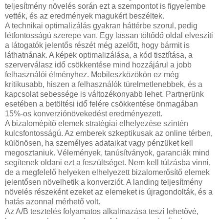
teljesítmény növelés során ezt a szempontot is figyelembe
vették, és az eredmények magukért beszéltek.
A technikai optimalizálás gyakran háttérbe szorul, pedig
létfontosságú szerepe van. Egy lassan töltődő oldal elveszíti
a látogatók jelentős részét még azelőtt, hogy bármit is
láthatnának. A képek optimalizálása, a kód tisztítása, a
szerverválasz idő csökkentése mind hozzájárul a jobb
felhasználói élményhez. Mobileszközökön ez még
kritikusabb, hiszen a felhasználók türelmetlenebbek, és a
kapcsolat sebessége is változékonyabb lehet. Partnerünk
esetében a betöltési idő felére csökkentése önmagában
15%-os konverziónövekedést eredményezett.
A bizalomépítő elemek stratégiai elhelyezése szintén
kulcsfontosságú. Az emberek szkeptikusak az online térben,
különösen, ha személyes adataikat vagy pénzüket kell
megosztaniuk. Vélemények, tanúsítványok, garanciák mind
segítenek oldani ezt a feszültséget. Nem kell túlzásba vinni,
de a megfelelő helyeken elhelyezett bizalomerősítő elemek
jelentősen növelhetik a konverziót. A landing teljesítmény
növelés részeként ezeket az elemeket is újragondolták, és a
hatás azonnal mérhető volt.
Az A/B tesztelés folyamatos alkalmazása teszi lehetővé,