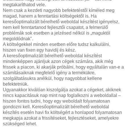
megtakaríthatod vele.
Nem csak a kezdeti nagyobb befektetéstől kíméled meg
magad, hanem a fenntartási költségektől is. Ha
keresőoptimalizált bérelhető weboldal készítést igényelsz,
nem kell fenntartanod fejlesztői csapatot, a felmerülő
problémák sok esetben a jelzésed nélkül is „maguktól
megoldódnak".
A költségekkel minden esetben előre tudsz kalkulálni,
hiszen van fixen egy havidíj és kész.
A keresőoptimalizált bérelhető weboldal készítést
mindenképpen ajánljuk azon cégek számára, akik még
frissek a piacon, ki akarják próbálni, hogy egyáltalán van-e a
számításaiknak megfelelő igény a termékükre,
szolgáltatásukra anélkül, hogy nagyobbat kellene
befektetniük.
Ugyanakkor kiválóan kiszolgálja azokat a cégeket, akiknek
nincs kapacitásuk nap mint nap foglalkozni a weboldallal –
hiszen fontos tudni, hogy egy weboldalt folyamatosan
gondozni kell. Keresőoptimalizált bérelhető weboldal
készítés esetén havi fix költségért a honlapod folyamatosan
megkapja azokat a frissítéseket, fejlesztéseket, amelyekre
szükséged lehet.