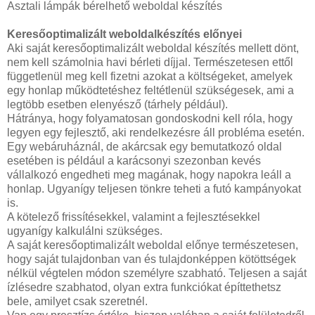
Asztali lámpák bérelhető weboldal készítés
Keresőoptimalizált weboldalkészítés előnyei
Aki saját keresőoptimalizált weboldal készítés mellett dönt,
nem kell számolnia havi bérleti díjjal. Természetesen ettől
függetlenül meg kell fizetni azokat a költségeket, amelyek
egy honlap működtetéshez feltétlenül szükségesek, ami a
legtöbb esetben elenyésző (tárhely például).
Hátránya, hogy folyamatosan gondoskodni kell róla, hogy
legyen egy fejlesztő, aki rendelkezésre áll probléma esetén.
Egy webáruháznál, de akárcsak egy bemutatkozó oldal
esetében is például a karácsonyi szezonban kevés
vállalkozó engedheti meg magának, hogy napokra leáll a
honlap. Ugyanígy teljesen tönkre teheti a futó kampányokat
is.
A kötelező frissítésekkel, valamint a fejlesztésekkel
ugyanígy kalkulálni szükséges.
A saját keresőoptimalizált weboldal előnye természetesen,
hogy saját tulajdonban van és tulajdonképpen kötöttségek
nélkül végtelen módon személyre szabható. Teljesen a saját
ízlésedre szabhatod, olyan extra funkciókat építtethetsz
bele, amilyet csak szeretnél.