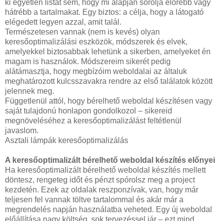
ki egyetlen listát sem, hogy mi alapján sorolja előrébb vagy
hátrébb a tartalmakat. Egy biztos: a célja, hogy a látogató
elégedett legyen azzal, amit talál.
Természetesen vannak (nem is kevés) olyan
keresőoptimalizálási eszközök, módszerek és elvek,
amelyekkel biztosabbak lehetünk a sikerben, amelyeket én
magam is használok. Módszereim sikerét pedig
alátámasztja, hogy megbízóim weboldalai az általuk
meghatározott kulcsszavakra rendre az első találatok között
jelennek meg.
Függetlenül attól, hogy bérelhető weboldal készítésen vagy
saját tulajdonú honlapon gondolkozol – sikereid
megnöveléséhez a keresőoptimalizálást feltétlenül
javaslom.
Asztali lámpák keresőoptimalizálás
A keresőoptimalizált bérelhető weboldal készítés előnyei
Ha keresőoptimalizált bérelhető weboldal készítés mellett
döntesz, rengeteg időt és pénzt spórolsz meg a project
kezdetén. Ezek az oldalak reszponzívak, van, hogy már
teljesen fel vannak töltve tartalommal és akár már a
megrendelés napján használatba veheted. Egy új weboldal
előállítása nagy költség, sok tervezéssel jár – ezt mind