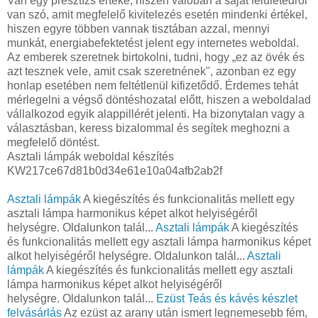
Van egy presztízs értéke, hiszen valóban a saját felületedről
van szó, amit megfelelő kivitelezés esetén mindenki értékel,
hiszen egyre többen vannak tisztában azzal, mennyi
munkát, energiabefektetést jelent egy internetes weboldal.
Az emberek szeretnek birtokolni, tudni, hogy „ez az övék és
azt tesznek vele, amit csak szeretnének", azonban ez egy
honlap esetében nem feltétlenül kifizetődő. Érdemes tehát
mérlegelni a végső döntéshozatal előtt, hiszen a weboldalad
vállalkozod egyik alappillérét jelenti. Ha bizonytalan vagy a
választásban, keress bizalommal és segítek meghozni a
megfelelő döntést.
Asztali lámpák weboldal készítés
KW217ce67d81b0d34e61e10a04afb2ab2f
Asztali lámpák
A kiegészítés és funkcionalitás mellett egy
asztali lámpa harmonikus képet alkot helyiségéről
helységre. Oldalunkon talál...
Asztali lámpák
A kiegészítés
és funkcionalitás mellett egy asztali lámpa harmonikus képet
alkot helyiségéről helységre. Oldalunkon talál...
Asztali
lámpák
A kiegészítés és funkcionalitás mellett egy asztali
lámpa harmonikus képet alkot helyiségéről
helységre. Oldalunkon talál...
Ezüst Teás és kávés készlet
felvásárlás
Az ezüst az arany után ismert legnemesebb fém,