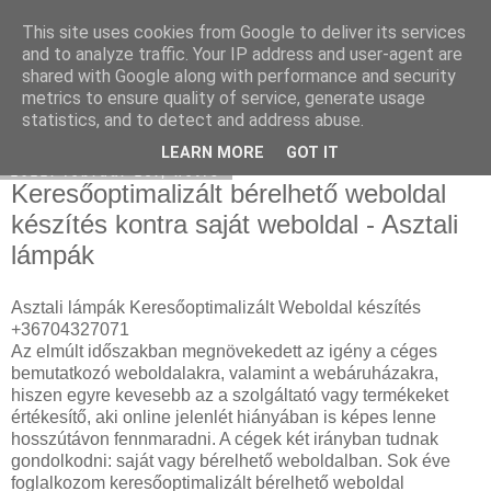
This site uses cookies from Google to deliver its services
Hulladékgyűjtés
and to analyze traffic. Your IP address and user-agent are
shared with Google along with performance and security
metrics to ensure quality of service, generate usage
statistics, and to detect and address abuse.
▼
LEARN MORE
GOT IT
2022. február 28., hétfő
Keresőoptimalizált bérelhető weboldal
készítés kontra saját weboldal - Asztali
lámpák
Asztali lámpák Keresőoptimalizált Weboldal készítés
+36704327071
Az elmúlt időszakban megnövekedett az igény a céges
bemutatkozó weboldalakra, valamint a webáruházakra,
hiszen egyre kevesebb az a szolgáltató vagy termékeket
értékesítő, aki online jelenlét hiányában is képes lenne
hosszútávon fennmaradni. A cégek két irányban tudnak
gondolkodni: saját vagy bérelhető weboldalban. Sok éve
foglalkozom keresőoptimalizált bérelhető weboldal