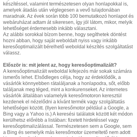
készítéssel, valamint természetesen olyan honlapokkal is,
amelyek átadás után véglegesen a vevő tulajdonában
maradnak. Az évek során több 100 bemutatkozó honlapot és
webáruházat adtam át sikeresen, így jól látom, mikor, melyik
lehetőséget érdemesebb inkább választani.
Az alábbi sorokkal bízom benne, hogy segíthetek döntést
hozni abban, hogy saját weboldalt nyiss vagy inkább
keresőoptimalizált bérelhető weboldal készítés szolgáltatást
válassz.
Először is: mit jelent az, hogy keresőoptimalizált?
A keresőoptimalizált weboldal kifejezés már sokak számára
ismerős lehet. Elsődleges célja, hogy az érdeklődők, a
vásárlók könnyebben rátaláljanak a honlapodra, sőt, előbb
találjanak meg téged, mint a konkurenseket. Az internetes
vásárlók általában valamelyik keresőmotoron keresztül
kezdenek el nézelődni a kívánt termék vagy szolgáltatás
lehetőségei között. (Ilyen keresőmotor például a Google, a
Bing vagy a Yahoo is.) A keresési találatok között két módon
kerülhetsz előrébb a listában: fizetett hirdetéssel vagy
keresőoptimalizálással. Természetesen sem a Google, sem
a Bing és semelyik más keresőmotor üzemeltető nem adott