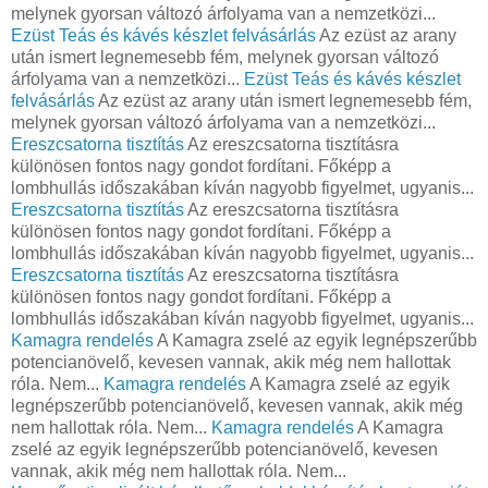
melynek gyorsan változó árfolyama van a nemzetközi...
Ezüst Teás és kávés készlet felvásárlás
Az ezüst az arany
után ismert legnemesebb fém, melynek gyorsan változó
árfolyama van a nemzetközi...
Ezüst Teás és kávés készlet
felvásárlás
Az ezüst az arany után ismert legnemesebb fém,
melynek gyorsan változó árfolyama van a nemzetközi...
Ereszcsatorna tisztítás
Az ereszcsatorna tisztításra
különösen fontos nagy gondot fordítani. Főképp a
lombhullás időszakában kíván nagyobb figyelmet, ugyanis...
Ereszcsatorna tisztítás
Az ereszcsatorna tisztításra
különösen fontos nagy gondot fordítani. Főképp a
lombhullás időszakában kíván nagyobb figyelmet, ugyanis...
Ereszcsatorna tisztítás
Az ereszcsatorna tisztításra
különösen fontos nagy gondot fordítani. Főképp a
lombhullás időszakában kíván nagyobb figyelmet, ugyanis...
Kamagra rendelés
A Kamagra zselé az egyik legnépszerűbb
potencianövelő, kevesen vannak, akik még nem hallottak
róla. Nem...
Kamagra rendelés
A Kamagra zselé az egyik
legnépszerűbb potencianövelő, kevesen vannak, akik még
nem hallottak róla. Nem...
Kamagra rendelés
A Kamagra
zselé az egyik legnépszerűbb potencianövelő, kevesen
vannak, akik még nem hallottak róla. Nem...