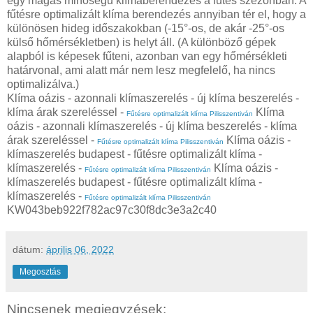
egy magas minőségű klímaberendezés a fűtés szezonban. A
fűtésre optimalizált klíma berendezés annyiban tér el, hogy a
különösen hideg időszakokban (-15°-os, de akár -25°-os
külső hőmérsékletben) is helyt áll. (A különböző gépek
alapból is képesek fűteni, azonban van egy hőmérsékleti
határvonal, ami alatt már nem lesz megfelelő, ha nincs
optimalizálva.)
Klíma oázis - azonnali klímaszerelés - új klíma beszerelés -
klíma árak szereléssel -
Klíma
Fűtésre optimalizált klíma Pilisszentiván
oázis - azonnali klímaszerelés - új klíma beszerelés - klíma
árak szereléssel -
Klíma oázis -
Fűtésre optimalizált klíma Pilisszentiván
klímaszerelés budapest - fűtésre optimalizált klíma -
klímaszerelés -
Klíma oázis -
Fűtésre optimalizált klíma Pilisszentiván
klímaszerelés budapest - fűtésre optimalizált klíma -
klímaszerelés -
Fűtésre optimalizált klíma Pilisszentiván
KW043beb922f782ac97c30f8dc3e3a2c40
dátum:
április 06, 2022
Megosztás
Nincsenek megjegyzések: