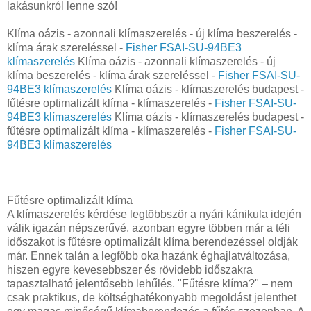
lakásunkról lenne szó!
Klíma oázis - azonnali klímaszerelés - új klíma beszerelés -
klíma árak szereléssel -
Fisher FSAI-SU-94BE3
klímaszerelés
Klíma oázis - azonnali klímaszerelés - új
klíma beszerelés - klíma árak szereléssel -
Fisher FSAI-SU-
94BE3 klímaszerelés
Klíma oázis - klímaszerelés budapest -
fűtésre optimalizált klíma - klímaszerelés -
Fisher FSAI-SU-
94BE3 klímaszerelés
Klíma oázis - klímaszerelés budapest -
fűtésre optimalizált klíma - klímaszerelés -
Fisher FSAI-SU-
94BE3 klímaszerelés
Fűtésre optimalizált klíma
A klímaszerelés kérdése legtöbbször a nyári kánikula idején
válik igazán népszerűvé, azonban egyre többen már a téli
időszakot is fűtésre optimalizált klíma berendezéssel oldják
már. Ennek talán a legfőbb oka hazánk éghajlatváltozása,
hiszen egyre kevesebbszer és rövidebb időszakra
tapasztalható jelentősebb lehűlés. "Fűtésre klíma?" – nem
csak praktikus, de költséghatékonyabb megoldást jelenthet