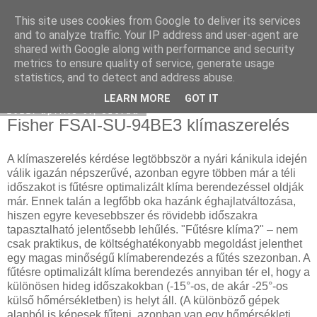
This site uses cookies from Google to deliver its services
Hulladékgyűjtés
and to analyze traffic. Your IP address and user-agent are
shared with Google along with performance and security
metrics to ensure quality of service, generate usage
statistics, and to detect and address abuse.
▼
LEARN MORE
GOT IT
2022. április 6., szerda
Fisher FSAI-SU-94BE3 klímaszerelés
A klímaszerelés kérdése legtöbbször a nyári kánikula idején
válik igazán népszerűvé, azonban egyre többen már a téli
időszakot is fűtésre optimalizált klíma berendezéssel oldják
már. Ennek talán a legfőbb oka hazánk éghajlatváltozása,
hiszen egyre kevesebbszer és rövidebb időszakra
tapasztalható jelentősebb lehűlés. "Fűtésre klíma?" – nem
csak praktikus, de költséghatékonyabb megoldást jelenthet
egy magas minőségű klímaberendezés a fűtés szezonban. A
fűtésre optimalizált klíma berendezés annyiban tér el, hogy a
különösen hideg időszakokban (-15°-os, de akár -25°-os
külső hőmérsékletben) is helyt áll. (A különböző gépek
alapból is képesek fűteni, azonban van egy hőmérsékleti