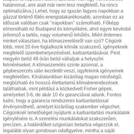
határvonal, ami alatt már nem lesz megfelelő, ha nincs
optimalizálva.) Lehet, hogy az igazán fagyos napokban a
gázzal történő fűtés energiatakarékosabb, azonban ez az
időszak valóban csak "napokban" számolható. Főképp
elmondható ez Budapest és környékére, ahol egyre kevésbé
jellemző a tartós, nagy volumenű lehűlés. Miért érdemes
minket választani, ha klímaszerelésről van szó? Cégünk
több, mint 20 éve foglalkozik klímák szakszerű, igényeknek
megfelelő üzembehelyezésével, karbantartásával. Pest
megyén belül 48 órán belül vállaljuk a helyszíni
felméréseket. A klímaszerelés szinte azonnal, a
gépbeszerzés után kezdetét veszi, ügyfeleink igényeinek
megfelelően. Kínálatunkban kizárólag magas minőségű,
megbízható és hosszú élettartamú klímaberendezések
találhatóak, mint például a közkedvelt Fisher gépek,
amelyeket 3-6, de akár 10 év garanciával adunk. Fontos
tudni, hogy a garancia rendszeres karbantartással
érvényesíthető, amelyet kizárólag szakember végezhet.
Cégünknél lehetőséget nyújtunk a karbantartási munkálatok
igénylésére is. A szerelési munkálatokat szakszerűen,
precízen, a határidőket szigorúan betartva végezzük el,
legalább olyan gondosan odafigyelve, mintha a saját