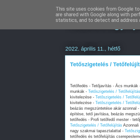
This site uses cookies from Google to 
are shared with Google along with per
Hulladékgyűj
statistics, and to detect and address 
2022. április 11., hétfő
Tetőszigetelés / Tetőfelújí
Tetőfedés - Tetőjavítás - Ács munkák 
munkák -
Tetőszigetelés / Tetőfelújítá
kivitelezése -
Tetőszigetelés / Tetőfelú
kivitelezése -
Tetőszigetelés / Tetőfelú
beázás megszüntetése akár azonnal 
építése, tető javítása, beázás megszü
tetőfedés - Profi tetőfedő mester - tető
Tetőszigetelés / Tetőfelújítás
Azonnali t
nagy szakmai tapasztalattal -
Tetőszig
tetőfedés és tetőfelújítás cserepeslem