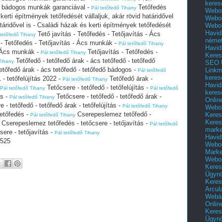
keres
s bádogos munkák garanciával -
Tetőfedés
Pál tetőfedő Tihany
Webol
 kerti építmények tetőfedését vállaljuk, akár rövid határidővel
Webol
táridővel is - Családi házak és kerti építmények tetőfedését
Webol
Havid
Tető javítás - Tetőfedés - Tetőjavítás - Ács
 tetőfedő Tihany
néme
 - Tetőfedés - Tetőjavítás - Ács munkák -
Pál tetőfedő Tihany
Havid
- Ács munkák -
Tetőjavítás - Tetőfedés -
Pál tetőfedő Tihany
Keres
Tetőfedő - tetőfedő árak - ács tetőfedő - tetőfedő
Tihany
SEO Ü
etőfedő árak - ács tetőfedő - tetőfedő bádogos -
Linkm
Pál tetőfedő
keres
 - tetőfelújítás 2022 -
Tetőfedő árak -
Pál tetőfedő Tihany
Havid
Tetőcsere - tetőfedő - tetőfelújítás -
Pál tetőfedő Tihany
Pál tetőfedő
keres
ás -
Tetőcsere - tetőfedő - tetőfedő árak -
Pál tetőfedő Tihany
Onlin
 - tetőfedő - tetőfedő árak - tetőfelújítás -
Pál tetőfedő Tihany
Webol
tetőfedés -
Cserepeslemez tetőfedő -
Keres
Pál tetőfedő Tihany
Keres
Cserepeslemez tetőfedés - tetőcsere - tetőjavítás -
Pál tetőfedő
marke
ere - tetőjavítás -
Pál tetőfedő Tihany
Havid
525
Webol
Marke
Webol
Keres
Ügyn
Keres
Arcul
Webár
Onlin
Keres
Ügyn