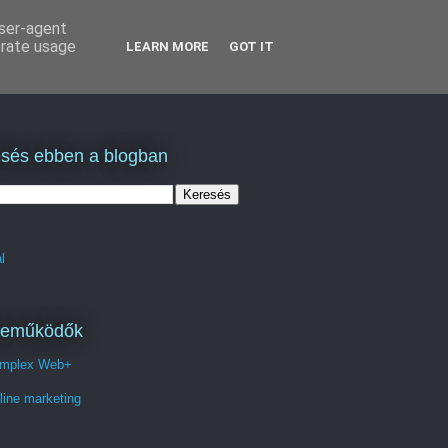
user-agent
erate usage
LEARN MORE
GOT IT
sés ebben a blogban
l
reműködők
mplex Web+
line marketing