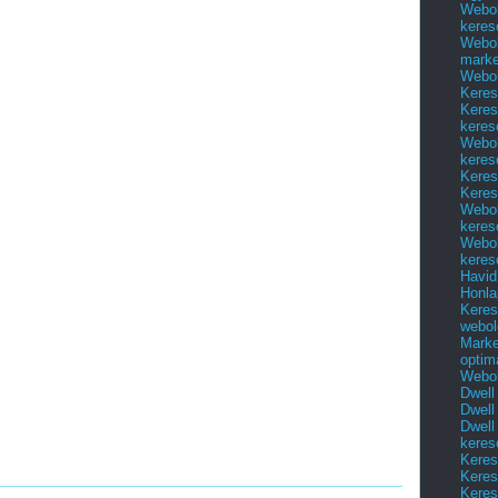
Webol
keres
Webol
marke
Webol
Keres
Keres
keres
Webol
keres
Keres
Keres
Webol
keres
Webol
keres
Havid
Honla
Keres
webol
Marke
optim
Webol
Dwell
Dwell
Dwell
keres
Keres
Keres
Keres