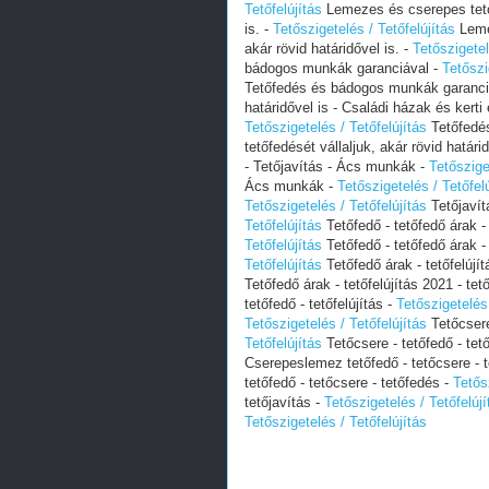
Tetőfelújítás
Lemezes és cserepes tetőfe
is. -
Tetőszigetelés / Tetőfelújítás
Lemez
akár rövid határidővel is. -
Tetőszigetel
bádogos munkák garanciával -
Tetőszi
Tetőfedés és bádogos munkák garanci
határidővel is - Családi házak és kerti 
Tetőszigetelés / Tetőfelújítás
Tetőfedés
tetőfedését vállaljuk, akár rövid határi
- Tetőjavítás - Ács munkák -
Tetőszige
Ács munkák -
Tetőszigetelés / Tetőfel
Tetőszigetelés / Tetőfelújítás
Tetőjavít
Tetőfelújítás
Tetőfedő - tetőfedő árak -
Tetőfelújítás
Tetőfedő - tetőfedő árak -
Tetőfelújítás
Tetőfedő árak - tetőfelújít
Tetőfedő árak - tetőfelújítás 2021 - tet
tetőfedő - tetőfelújítás -
Tetőszigetelés 
Tetőszigetelés / Tetőfelújítás
Tetőcsere 
Tetőfelújítás
Tetőcsere - tetőfedő - tető
Cserepeslemez tetőfedő - tetőcsere - 
tetőfedő - tetőcsere - tetőfedés -
Tetős
tetőjavítás -
Tetőszigetelés / Tetőfelújí
Tetőszigetelés / Tetőfelújítás