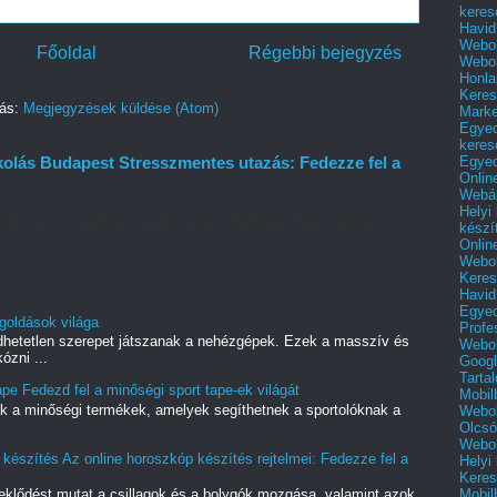
keres
Havid
Webol
Főoldal
Régebbi bejegyzés
Webol
Honla
Keres
zás:
Megjegyzések küldése (Atom)
Mark
Egyed
keres
Egyed
kolás Budapest Stresszmentes utazás: Fedezze fel a
Onlin
Webár
Helyi
 eljutás és a parkolás gyakran okoz fejtörést. Szerencsére
készí
..
Onlin
Webol
Keres
Havid
Egyed
goldások világa
Profe
hetetlen szerepet játszanak a nehézgépek. Ezek a masszív és
Webol
ózni ...
Googl
Tarta
e Fedezd fel a minőségi sport tape-ek világát
Mobil
tók a minőségi termékek, amelyek segíthetnek a sportolóknak a
Webol
Olcsó
Webol
észítés Az online horoszkóp készítés rejtelmei: Fedezze fel a
Helyi
Keres
Mobil
eklődést mutat a csillagok és a bolygók mozgása, valamint azok