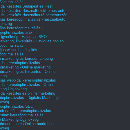
őoptimalizálás
dal készítés Budapest és Pest
dal készítés Használt elektromos autó
dal készítés Használtautó németország
íjas keresőoptimalizálás - használtautó
tország
íjas keresőoptimalizálás -
őoptimalizálás árak
gynökség - Havidíjas SEO
arketing, linképítés - Havidíjas honlap
őoptimalizálás
íjas weboldal készítés
őoptimalizálás
e marketing és keresőmarketing
dal keresőoptimalizálás -
őmarketing - Online marketing
őmarketing és linképítés - Online
ting
íjas weboldal keresőoptimalizálás
dal keresőoptimalizálás - Online
ting Ügynökség
dal készítés és online marketing
őoptimalizálás - Digitális Marketing
ökség
őoptimalizálás SEO
attervezés keresőoptimalizálás
uház keresőoptimalizálás
e Marketing Ügynökség
őmarketing és Online marketing
ökség