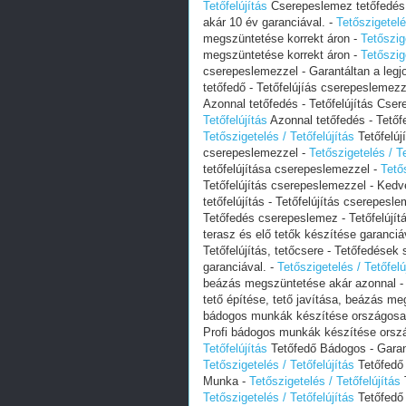
Tetőfelújítás
Cserepeslemez tetőfedés -
akár 10 év garanciával. -
Tetőszigetelé
megszüntetése korrekt áron -
Tetőszig
megszüntetése korrekt áron -
Tetőszig
cserepeslemezzel - Garantáltan a legj
tetőfedő - Tetőfelújíás cserepeslemezz
Azonnal tetőfedés - Tetőfelújítás Cse
Tetőfelújítás
Azonnal tetőfedés - Tetőf
Tetőszigetelés / Tetőfelújítás
Tetőfelúj
cserepeslemezzel -
Tetőszigetelés / Te
tetőfelújítása cserepeslemezzel -
Tetős
Tetőfelújítás cserepeslemezzel - Kedv
tetőfelújítás - Tetőfelújítás cserepes
Tetőfedés cserepeslemez - Tetőfelújítá
terasz és elő tetők készítése garanciá
Tetőfelújítás, tetőcsere - Tetőfedések 
garanciával. -
Tetőszigetelés / Tetőfelú
beázás megszüntetése akár azonnal 
tető építése, tető javítása, beázás m
bádogos munkák készítése országosa
Profi bádogos munkák készítése orsz
Tetőfelújítás
Tetőfedő Bádogos - Garant
Tetőszigetelés / Tetőfelújítás
Tetőfedő 
Munka -
Tetőszigetelés / Tetőfelújítás
T
Tetőszigetelés / Tetőfelújítás
Tetőfedő 