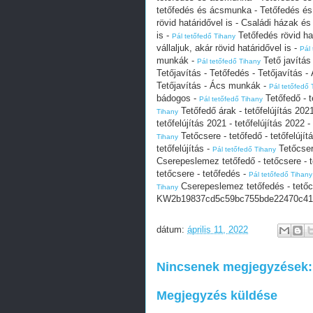
tetőfedés és ácsmunka - Tetőfedés é
rövid határidővel is - Családi házak és
is -
Tetőfedés rövid ha
Pál tetőfedő Tihany
vállaljuk, akár rövid határidővel is -
Pál
munkák -
Tető javítás
Pál tetőfedő Tihany
Tetőjavítás - Tetőfedés - Tetőjavítás 
Tetőjavítás - Ács munkák -
Pál tetőfedő 
bádogos -
Tetőfedő - t
Pál tetőfedő Tihany
Tetőfedő árak - tetőfelújítás 2021
Tihany
tetőfelújítás 2021 - tetőfelújítás 2022 -
Tetőcsere - tetőfedő - tetőfelújít
Tihany
tetőfelújítás -
Tetőcsere
Pál tetőfedő Tihany
Cserepeslemez tetőfedő - tetőcsere - 
tetőcsere - tetőfedés -
Pál tetőfedő Tihany
Cserepeslemez tetőfedés - tetőcs
Tihany
KW2b19837cd5c59bc755bde22470c41
dátum:
április 11, 2022
Nincsenek megjegyzések:
Megjegyzés küldése