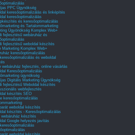
őoptimalizálás
íjas PPC Ügynökség
dal keresőoptimalizálás és linképítés
dal keresőoptimalizálás
pkészítés és keresőoptimalizálás
őmarketing és Tartalommarketing
eting Ügyönökség Komplex Web+
i fejlesztésű webáruház és
őoptimalizálás
i fejlesztésű weboldal készítés
e Marketing Komplex Web+
uház keresőoptimalizálás
 keresőoptimalizálás és weboldal
tés
e webáruház fejlesztés, online vásárlás
dal Keresőoptimalizálás
őmarketing ügynökség
íjas Digitális Marketing Ügynökség
i fejlesztésű Weboldal készítés
sszionális webfejlesztés
dal készítés SEO
e keresőoptimalizálás
lommarketing
barát weboldal készítés
dal készítés - Keresőoptimalizálás
 webáruház készítés
dal Google helyezés javítás
 keresőoptimalizálás
őoptimalizálás
barát weboldal készítés