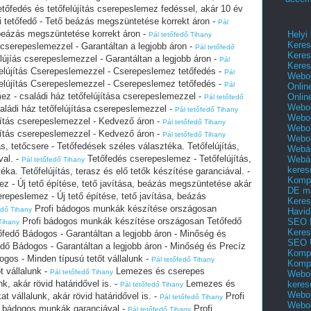
tőfedés és tetőfelújítás cserepeslemez fedéssel, akár 10 év
 tetőfedő - Tető beázás megszüntetése korrekt áron -
Pál
 beázás megszüntetése korrekt áron -
Helyi
Pál tetőfedő Tihany
Keres
 cserepeslemezzel - Garantáltan a legjobb áron -
Pál tetőfedő
Keres
újíás cserepeslemezzel - Garantáltan a legjobb áron -
Pál
Keres
felújítás Cserepeslemezzel - Cserepeslemez tetőfedés -
Pál
Webol
felújítás Cserepeslemezzel - Cserepeslemez tetőfedés -
Pál
Onlin
ez - családi ház tetőfelújítása cserepeslemezzel -
Onlin
Pál tetőfedő
Webol
aládi ház tetőfelújítása cserepeslemezzel -
Pál tetőfedő Tihany
Webol
újítás cserepeslemezzel - Kedvező áron -
Pál tetőfedő Tihany
Webol
újítás cserepeslemezzel - Kedvező áron -
Pál tetőfedő Tihany
Webo
s, tetőcsere - Tetőfedések széles választéka. Tetőfelújítás,
Webár
val. -
Tetőfedés cserepeslemez - Tetőfelújítás,
Webár
Pál tetőfedő Tihany
keres
ka. Tetőfelújítás, terasz és elő tetők készítése garanciával. -
Kompl
 - Új tető építése, tető javítása, beázás megszüntetése akár
DE m
repeslemez - Új tető építése, tető javítása, beázás
Keres
Profi bádogos munkák készítése országosan
edő Tihany
Havid
Profi bádogos munkák készítése országosan Tetőfedő
SEO 
Tihany
Keres
fedő Bádogos - Garantáltan a legjobb áron - Minőség és
SEO 
dő Bádogos - Garantáltan a legjobb áron - Minőség és Precíz
Kompl
gos - Minden típusú tetőt vállalunk -
Pál tetőfedő Tihany
Kompl
t vállalunk -
Lemezes és cserepes
Pál tetőfedő Tihany
Webol
nk, akár rövid határidővel is. -
Lemezes és
keres
Pál tetőfedő Tihany
Webol
at vállalunk, akár rövid határidővel is. -
Profi
Pál tetőfedő Tihany
Webol
s bádogos munkák garanciával -
Profi
Pál tetőfedő Tihany