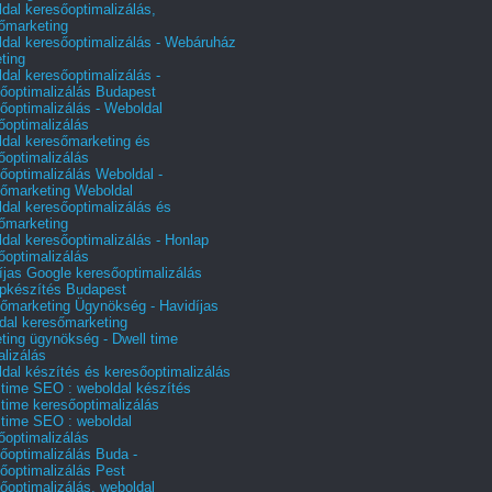
dal keresőoptimalizálás,
őmarketing
dal keresőoptimalizálás - Webáruház
ting
dal keresőoptimalizálás -
őoptimalizálás Budapest
őoptimalizálás - Weboldal
őoptimalizálás
dal keresőmarketing és
őoptimalizálás
őoptimalizálás Weboldal -
őmarketing Weboldal
dal keresőoptimalizálás és
őmarketing
dal keresőoptimalizálás - Honlap
őoptimalizálás
íjas Google keresőoptimalizálás
pkészítés Budapest
őmarketing Ügynökség - Havidíjas
dal keresőmarketing
ting ügynökség - Dwell time
alizálás
dal készítés és keresőoptimalizálás
 time SEO : weboldal készítés
 time keresőoptimalizálás
 time SEO : weboldal
őoptimalizálás
őoptimalizálás Buda -
őoptimalizálás Pest
őoptimalizálás, weboldal