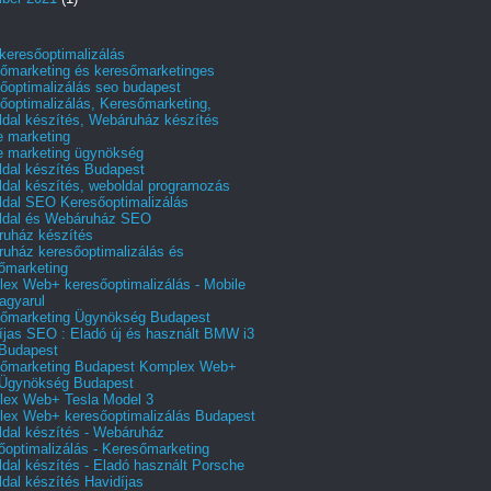
 keresőoptimalizálás
őmarketing és keresőmarketinges
őoptimalizálás seo budapest
őoptimalizálás, Keresőmarketing,
dal készítés, Webáruház készítés
e marketing
e marketing ügynökség
dal készítés Budapest
dal készítés, weboldal programozás
dal SEO Keresőoptimalizálás
ldal és Webáruház SEO
uház készítés
uház keresőoptimalizálás és
őmarketing
ex Web+ keresőoptimalizálás - Mobile
agyarul
őmarketing Ügynökség Budapest
íjas SEO : Eladó új és használt BMW i3
Budapest
őmarketing Budapest Komplex Web+
Ügynökség Budapest
ex Web+ Tesla Model 3
ex Web+ keresőoptimalizálás Budapest
dal készítés - Webáruház
őoptimalizálás - Keresőmarketing
dal készítés - Eladó használt Porsche
dal készítés Havidíjas