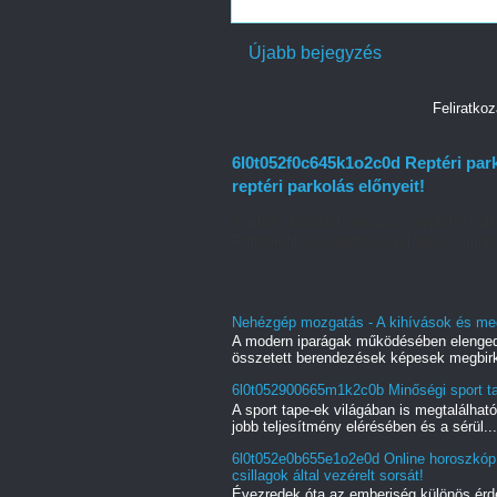
Újabb bejegyzés
Feliratko
6l0t052f0c645k1o2c0d Reptéri par
reptéri parkolás előnyeit!
Amikor utazásról van szó, a reptérre való
Partnerünk szolgáltatásával búcsút inthe.
Nehézgép mozgatás - A kihívások és me
A modern iparágak működésében elenged
összetett berendezések képesek megbirk
6l0t052900665m1k2c0b Minőségi sport tap
A sport tape-ek világában is megtalálha
jobb teljesítmény elérésében és a sérül...
6l0t052e0b655e1o2e0d Online horoszkóp k
csillagok által vezérelt sorsát!
Évezredek óta az emberiség különös érd