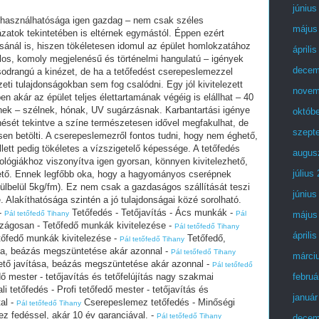
június
felhasználhatósága igen gazdag – nem csak széles
május
ázatok tekintetében is eltérnek egymástól. Éppen ezért
sánál is, hiszen tökéletesen idomul az épület homlokzatához
áprili
los, komoly megjelenésű és történelmi hangulatú – igények
decem
sodrangú a kinézet, de ha a tetőfedést cserepeslemezzel
eti tulajdonságokban sem fog csalódni. Egy jól kivitelezett
novem
n akár az épület teljes élettartamának végéig is elállhat – 40
őinek – szélnek, hónak, UV sugárzásnak. Karbantartási igénye
októb
enését tekintve a színe természetesen idővel megfakulhat, de
szept
sen betölti. A cserepeslemezről fontos tudni, hogy nem éghető,
lett pedig tökéletes a vízszigetelő képessége. A tetőfedés
augus
lógiákhoz viszonyítva igen gyorsan, könnyen kivitelezhető,
július
lhető. Ennek legfőbb oka, hogy a hagyományos cserépnek
rülbelül 5kg/fm). Ez nem csak a gazdaságos szállítását teszi
június
. Alakíthatósága szintén a jó tulajdonságai közé sorolható.
-
Tetőfedés - Tetőjavítás - Ács munkák -
Pál tetőfedő Tihany
Pál
május
ágosan - Tetőfedő munkák kivitelezése -
Pál tetőfedő Tihany
áprili
őfedő munkák kivitelezése -
Tetőfedő,
Pál tetőfedő Tihany
tása, beázás megszüntetése akár azonnal -
Pál tetőfedő Tihany
márci
 tető javítása, beázás megszüntetése akár azonnal -
Pál tetőfedő
dő mester - tetőjavítás és tetőfelújítás nagy szakmai
februá
i tetőfedés - Profi tetőfedő mester - tetőjavítás és
január
tal -
Cserepeslemez tetőfedés - Minőségi
Pál tetőfedő Tihany
ez fedéssel, akár 10 év garanciával. -
Pál tetőfedő Tihany
decem