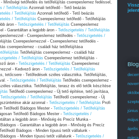
 Minőségi tetőfedés és tetőfelújítás cserepeslemez fedéssel,
Vissz
s / Tetőfelújítás
Azonnali tetőfedő - Tető beázás
jelen
etelés / Tetőfelújítás
Azonnali tetőfedő - Tető beázás
etelés / Tetőfelújítás
Cserepeslemez tetőfedő - Tetőfelújíás
obb áron -
Tetőszigetelés / Tetőfelújítás
Cserepeslemez
el - Garantáltan a legjobb áron -
Tetőszigetelés / Tetőfelújítás
repeslemezzel - Cserepeslemez tetőfedés -
Tetőszigetelés /
elújítás Cserepeslemezzel - Cserepeslemez tetőfedés -
ítás cserepeslemez - családi ház tetőfelújítása
tőfelújítás
Tetőfelújítás cserepeslemez - családi ház
zigetelés / Tetőfelújítás
Cserepeslemez tetőfelújítás -
Blog
ező áron -
Tetőszigetelés / Tetőfelújítás
Cserepeslemez
lemezzel - Kedvező áron -
Tetőszigetelés / Tetőfelújítás
s, tetőcsere - Tetőfedések széles választéka. Tetőfelújítás,
decem
val. -
Tetőszigetelés / Tetőfelújítás
Tetőfedés cserepeslemez -
novem
széles választéka. Tetőfelújítás, terasz és elő tetők készítése
jítás
Tetőfedő cserepeslemez - Új tető építése, tető javítása,
októb
-
Tetőszigetelés / Tetőfelújítás
Tetőfedő cserepeslemez - Új
szept
egszüntetése akár azonnal -
Tetőszigetelés / Tetőfelújítás
Profi
n Tetőfedő Bádogos Mester -
Tetőszigetelés / Tetőfelújítás
június
ágosan Tetőfedő Bádogos Mester -
Tetőszigetelés /
áltan a legjobb áron - Minőség és Precíz Munka -
május
Bádogos - Garantáltan a legjobb áron - Minőség és Precíz
áprili
etőfedő Bádogos - Minden típusú tetőt vállalunk -
Bádogos - Minden típusú tetőt vállalunk -
Tetőszigetelés /
márci