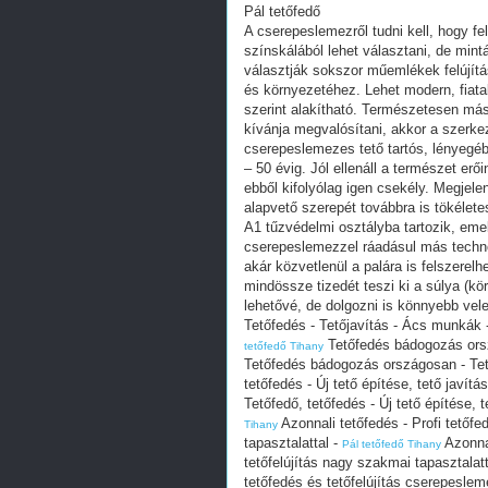
Pál tetőfedő
A cserepeslemezről tudni kell, hogy 
színskálából lehet választani, de mint
választják sokszor műemlékek felújítá
és környezetéhez. Lehet modern, fiata
szerint alakítható. Természetesen má
kívánja megvalósítani, akkor a szerkez
cserepeslemezes tető tartós, lényegébe
– 50 évig. Jól ellenáll a természet er
ebből kifolyólag igen csekély. Megjel
alapvető szerepét továbbra is tökélete
A1 tűzvédelmi osztályba tartozik, emel
cserepeslemezzel ráadásul más techno
akár közvetlenül a palára is felszere
mindössze tizedét teszi ki a súlya (kö
lehetővé, de dolgozni is könnyebb vele
Tetőfedés - Tetőjavítás - Ács munkák 
Tetőfedés bádogozás orsz
tetőfedő Tihany
Tetőfedés bádogozás országosan - Tet
tetőfedés - Új tető építése, tető javí
Tetőfedő, tetőfedés - Új tető építése,
Azonnali tetőfedés - Profi tetőfe
Tihany
tapasztalattal -
Azonnal
Pál tetőfedő Tihany
tetőfelújítás nagy szakmai tapasztalat
tetőfedés és tetőfelújítás cserepeslem