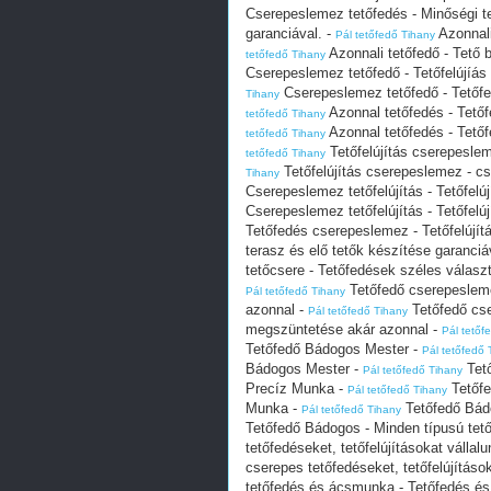
Cserepeslemez tetőfedés - Minőségi te
garanciával. -
Azonnali
Pál tetőfedő Tihany
Azonnali tetőfedő - Tető
tetőfedő Tihany
Cserepeslemez tetőfedő - Tetőfelújíás
Cserepeslemez tetőfedő - Tetőfel
Tihany
Azonnal tetőfedés - Tető
tetőfedő Tihany
Azonnal tetőfedés - Tető
tetőfedő Tihany
Tetőfelújítás cserepeslem
tetőfedő Tihany
Tetőfelújítás cserepeslemez - cs
Tihany
Cserepeslemez tetőfelújítás - Tetőfel
Cserepeslemez tetőfelújítás - Tetőfel
Tetőfedés cserepeslemez - Tetőfelújítá
terasz és elő tetők készítése garanciá
tetőcsere - Tetőfedések széles választé
Tetőfedő cserepeslemez
Pál tetőfedő Tihany
azonnal -
Tetőfedő cse
Pál tetőfedő Tihany
megszüntetése akár azonnal -
Pál tetőf
Tetőfedő Bádogos Mester -
Pál tetőfedő 
Bádogos Mester -
Tető
Pál tetőfedő Tihany
Precíz Munka -
Tetőfe
Pál tetőfedő Tihany
Munka -
Tetőfedő Bádo
Pál tetőfedő Tihany
Tetőfedő Bádogos - Minden típusú tető
tetőfedéseket, tetőfelújításokat vállalu
cserepes tetőfedéseket, tetőfelújítások
tetőfedés és ácsmunka - Tetőfedés é