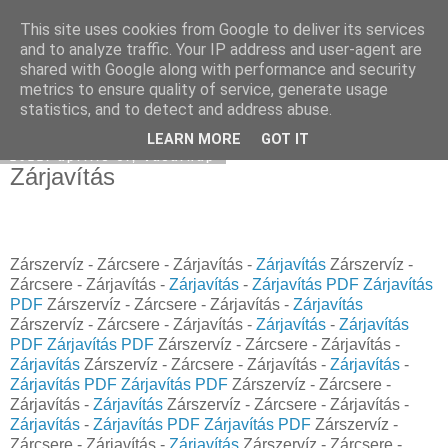
This site uses cookies from Google to deliver its services
Hulladékgyűjtés
and to analyze traffic. Your IP address and user-agent are
shared with Google along with performance and security
metrics to ensure quality of service, generate usage
statistics, and to detect and address abuse.
▼
LEARN MORE
GOT IT
2022. április 3., vasárnap
Zárjavítás
Zárszervíz - Zárcsere - Zárjavítás -
Zárjavítás
Zárszervíz -
Zárcsere - Zárjavítás -
Zárjavítás
-
Zárjavítás PDF
Zárjavítás
PDF
Zárszervíz - Zárcsere - Zárjavítás -
Zárjavítás
Zárszervíz - Zárcsere - Zárjavítás -
Zárjavítás
-
Zárjavítás
PDF
Zárjavítás PDF
Zárszervíz - Zárcsere - Zárjavítás -
Zárjavítás
Zárszervíz - Zárcsere - Zárjavítás -
Zárjavítás
-
Zárjavítás PDF
Zárjavítás PDF
Zárszervíz - Zárcsere -
Zárjavítás -
Zárjavítás
Zárszervíz - Zárcsere - Zárjavítás -
Zárjavítás
-
Zárjavítás PDF
Zárjavítás PDF
Zárszervíz -
Zárcsere - Zárjavítás -
Zárjavítás
Zárszervíz - Zárcsere -