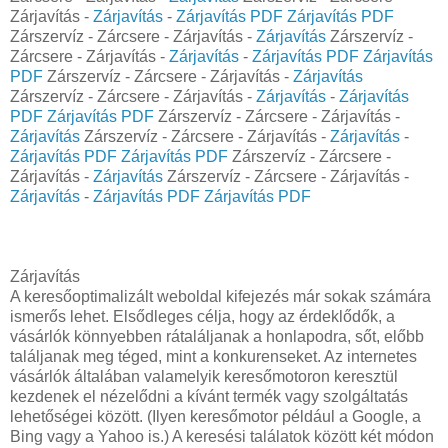
Zárjavítás -
Zárjavítás
-
Zárjavítás PDF
Zárjavítás PDF
Zárszervíz - Zárcsere - Zárjavítás -
Zárjavítás
Zárszervíz -
Zárcsere - Zárjavítás -
Zárjavítás
-
Zárjavítás PDF
Zárjavítás
PDF
Zárszervíz - Zárcsere - Zárjavítás -
Zárjavítás
Zárszervíz - Zárcsere - Zárjavítás -
Zárjavítás
-
Zárjavítás
PDF
Zárjavítás PDF
Zárszervíz - Zárcsere - Zárjavítás -
Zárjavítás
Zárszervíz - Zárcsere - Zárjavítás -
Zárjavítás
-
Zárjavítás PDF
Zárjavítás PDF
Zárszervíz - Zárcsere -
Zárjavítás -
Zárjavítás
Zárszervíz - Zárcsere - Zárjavítás -
Zárjavítás
-
Zárjavítás PDF
Zárjavítás PDF
Zárjavítás
A keresőoptimalizált weboldal kifejezés már sokak számára
ismerős lehet. Elsődleges célja, hogy az érdeklődők, a
vásárlók könnyebben rátaláljanak a honlapodra, sőt, előbb
találjanak meg téged, mint a konkurenseket. Az internetes
vásárlók általában valamelyik keresőmotoron keresztül
kezdenek el nézelődni a kívánt termék vagy szolgáltatás
lehetőségei között. (Ilyen keresőmotor például a Google, a
Bing vagy a Yahoo is.) A keresési találatok között két módon