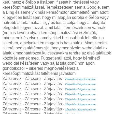
kerülhetsz előrébb a listában: fizetett hirdetéssel vagy
keresőoptimalizálással. Természetesen sem a Google, sem
a Bing és semelyik más keresőmotor üzemeltető nem adott
ki egyetlen listát sem, hogy mi alapján sorolja előrébb vagy
hátrébb a tartalmakat. Egy biztos: a célja, hogy a látogató
elégedett legyen azzal, amit talál. Természetesen vannak
(nem is kevés) olyan keresőoptimalizálási eszközök,
módszerek és elvek, amelyekkel biztosabbak lehetünk a
sikerben, amelyeket én magam is használok. Módszereim
sikerét pedig alátámasztja, hogy megbízóim weboldalai az
általuk meghatározott kulcsszavakra rendre az első találatok
között jelennek meg. Függetlenül attól, hogy bérelhető
weboldal készítésen vagy saját tulajdonú honlapon
gondolkozol – sikereid megnöveléséhez a
keresőoptimalizálást feltétlenül javaslom.
Zárszervíz - Zárcsere - Zárjavítás -
Zárjavítás Szigetmonostor
Zárszervíz - Zárcsere - Zárjavítás -
Zárjavítás Szigetmonostor
Zárszervíz - Zárcsere - Zárjavítás -
Zárjavítás Szigetmonostor
Zárszervíz - Zárcsere - Zárjavítás -
Zárjavítás Szigetmonostor
Zárszervíz - Zárcsere - Zárjavítás -
Zárjavítás Szigetmonostor
Zárszervíz - Zárcsere - Zárjavítás -
Zárjavítás Szigetmonostor
Zárszervíz - Zárcsere - Zárjavítás -
Zárjavítás Szigetmonostor