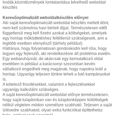
Irodák,közintézmények lomtalanitása bérelhető weboldal
készítés
Keresőoptimalizált weboldalkészítés előnyei
Aki saját keresőoptimalizált weboldal készítés mellett dönt,
nem kell számolnia havi bérleti díjjal. Természetesen ettől
függetlenül meg kell fizetni azokat a költségeket, amelyek
egy honlap működtetéshez feltétlenül szükségesek, ami a
legtöbb esetben elenyésző (tárhely például).
Hátránya, hogy folyamatosan gondoskodni kell róla, hogy
legyen egy fejlesztő, aki rendelkezésre áll probléma esetén.
Egy webáruháznál, de akárcsak egy bemutatkozó oldal
esetében is például a karácsonyi szezonban kevés
vállalkozó engedheti meg magának, hogy napokra leáll a
honlap. Ugyanígy teljesen tönkre teheti a futó kampányokat
is.
A kötelező frissítésekkel, valamint a fejlesztésekkel
ugyanígy kalkulálni szükséges.
A saját keresőoptimalizált weboldal előnye természetesen,
hogy saját tulajdonban van és tulajdonképpen kötöttségek
nélkül végtelen módon személyre szabható. Teljesen a saját
ízlésedre szabhatod, olyan extra funkciókat építtethetsz