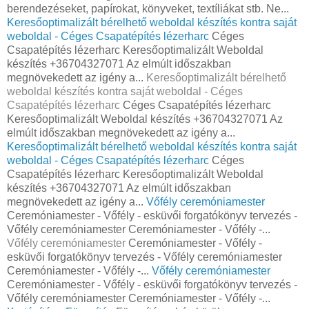
berendezéseket, papírokat, könyveket, textíliákat stb. Ne...
Keresőoptimalizált bérelhető weboldal készítés kontra saját
weboldal - Céges Csapatépítés lézerharc
Céges
Csapatépítés lézerharc Keresőoptimalizált Weboldal
készítés +36704327071 Az elmúlt időszakban
megnövekedett az igény a...
Keresőoptimalizált bérelhető
weboldal készítés kontra saját weboldal - Céges
Csapatépítés lézerharc
Céges Csapatépítés lézerharc
Keresőoptimalizált Weboldal készítés +36704327071 Az
elmúlt időszakban megnövekedett az igény a...
Keresőoptimalizált bérelhető weboldal készítés kontra saját
weboldal - Céges Csapatépítés lézerharc
Céges
Csapatépítés lézerharc Keresőoptimalizált Weboldal
készítés +36704327071 Az elmúlt időszakban
megnövekedett az igény a...
Vőfély ceremóniamester
Ceremóniamester - Vőfély - esküvői forgatókönyv tervezés -
Vőfély ceremóniamester Ceremóniamester - Vőfély -...
Vőfély ceremóniamester
Ceremóniamester - Vőfély -
esküvői forgatókönyv tervezés - Vőfély ceremóniamester
Ceremóniamester - Vőfély -...
Vőfély ceremóniamester
Ceremóniamester - Vőfély - esküvői forgatókönyv tervezés -
Vőfély ceremóniamester Ceremóniamester - Vőfély -...