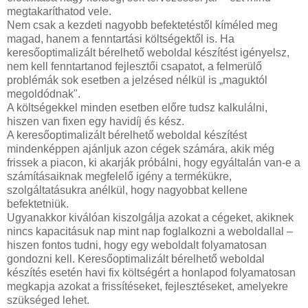
megtakaríthatod vele.
Nem csak a kezdeti nagyobb befektetéstől kíméled meg
magad, hanem a fenntartási költségektől is. Ha
keresőoptimalizált bérelhető weboldal készítést igényelsz,
nem kell fenntartanod fejlesztői csapatot, a felmerülő
problémák sok esetben a jelzésed nélkül is „maguktól
megoldódnak".
A költségekkel minden esetben előre tudsz kalkulálni,
hiszen van fixen egy havidíj és kész.
A keresőoptimalizált bérelhető weboldal készítést
mindenképpen ajánljuk azon cégek számára, akik még
frissek a piacon, ki akarják próbálni, hogy egyáltalán van-e a
számításaiknak megfelelő igény a termékükre,
szolgáltatásukra anélkül, hogy nagyobbat kellene
befektetniük.
Ugyanakkor kiválóan kiszolgálja azokat a cégeket, akiknek
nincs kapacitásuk nap mint nap foglalkozni a weboldallal –
hiszen fontos tudni, hogy egy weboldalt folyamatosan
gondozni kell. Keresőoptimalizált bérelhető weboldal
készítés esetén havi fix költségért a honlapod folyamatosan
megkapja azokat a frissítéseket, fejlesztéseket, amelyekre
szükséged lehet.