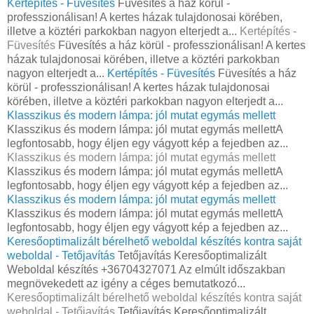
Kertépítés - Füvesítés
Füvesítés a ház körül -
professzionálisan! A kertes házak tulajdonosai körében,
illetve a köztéri parkokban nagyon elterjedt a...
Kertépítés -
Füvesítés
Füvesítés a ház körül - professzionálisan! A kertes
házak tulajdonosai körében, illetve a köztéri parkokban
nagyon elterjedt a...
Kertépítés - Füvesítés
Füvesítés a ház
körül - professzionálisan! A kertes házak tulajdonosai
körében, illetve a köztéri parkokban nagyon elterjedt a...
Klasszikus és modern lámpa: jól mutat egymás mellett
Klasszikus és modern lámpa: jól mutat egymás mellettA
legfontosabb, hogy éljen egy vágyott kép a fejedben az...
Klasszikus és modern lámpa: jól mutat egymás mellett
Klasszikus és modern lámpa: jól mutat egymás mellettA
legfontosabb, hogy éljen egy vágyott kép a fejedben az...
Klasszikus és modern lámpa: jól mutat egymás mellett
Klasszikus és modern lámpa: jól mutat egymás mellettA
legfontosabb, hogy éljen egy vágyott kép a fejedben az...
Keresőoptimalizált bérelhető weboldal készítés kontra saját
weboldal - Tetőjavítás
Tetőjavítás Keresőoptimalizált
Weboldal készítés +36704327071 Az elmúlt időszakban
megnövekedett az igény a céges bemutatkozó...
Keresőoptimalizált bérelhető weboldal készítés kontra saját
weboldal - Tetőjavítás
Tetőjavítás Keresőoptimalizált