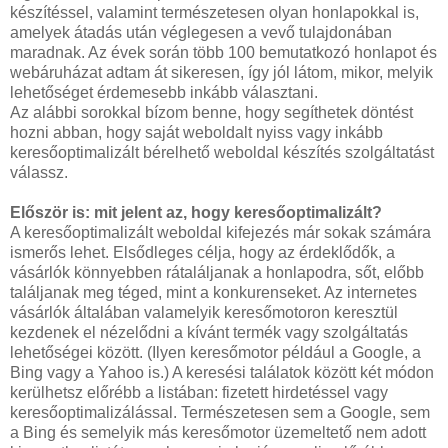
készítéssel, valamint természetesen olyan honlapokkal is,
amelyek átadás után véglegesen a vevő tulajdonában
maradnak. Az évek során több 100 bemutatkozó honlapot és
webáruházat adtam át sikeresen, így jól látom, mikor, melyik
lehetőséget érdemesebb inkább választani.
Az alábbi sorokkal bízom benne, hogy segíthetek döntést
hozni abban, hogy saját weboldalt nyiss vagy inkább
keresőoptimalizált bérelhető weboldal készítés szolgáltatást
válassz.
Először is: mit jelent az, hogy keresőoptimalizált?
A keresőoptimalizált weboldal kifejezés már sokak számára
ismerős lehet. Elsődleges célja, hogy az érdeklődők, a
vásárlók könnyebben rátaláljanak a honlapodra, sőt, előbb
találjanak meg téged, mint a konkurenseket. Az internetes
vásárlók általában valamelyik keresőmotoron keresztül
kezdenek el nézelődni a kívánt termék vagy szolgáltatás
lehetőségei között. (Ilyen keresőmotor például a Google, a
Bing vagy a Yahoo is.) A keresési találatok között két módon
kerülhetsz előrébb a listában: fizetett hirdetéssel vagy
keresőoptimalizálással. Természetesen sem a Google, sem
a Bing és semelyik más keresőmotor üzemeltető nem adott