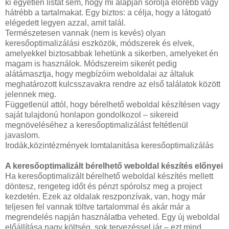
ki egyetlen listát sem, hogy mi alapján sorolja előrébb vagy
hátrébb a tartalmakat. Egy biztos: a célja, hogy a látogató
elégedett legyen azzal, amit talál.
Természetesen vannak (nem is kevés) olyan
keresőoptimalizálási eszközök, módszerek és elvek,
amelyekkel biztosabbak lehetünk a sikerben, amelyeket én
magam is használok. Módszereim sikerét pedig
alátámasztja, hogy megbízóim weboldalai az általuk
meghatározott kulcsszavakra rendre az első találatok között
jelennek meg.
Függetlenül attól, hogy bérelhető weboldal készítésen vagy
saját tulajdonú honlapon gondolkozol – sikereid
megnöveléséhez a keresőoptimalizálást feltétlenül
javaslom.
Irodák,közintézmények lomtalanitása keresőoptimalizálás
A keresőoptimalizált bérelhető weboldal készítés előnyei
Ha keresőoptimalizált bérelhető weboldal készítés mellett
döntesz, rengeteg időt és pénzt spórolsz meg a project
kezdetén. Ezek az oldalak reszponzívak, van, hogy már
teljesen fel vannak töltve tartalommal és akár már a
megrendelés napján használatba veheted. Egy új weboldal
előállítása nagy költség, sok tervezéssel jár – ezt mind