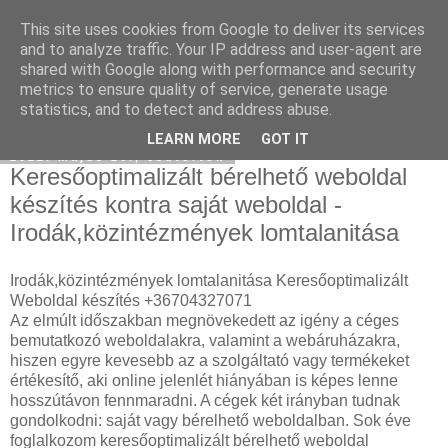
This site uses cookies from Google to deliver its services
Hulladékgyűjtés
and to analyze traffic. Your IP address and user-agent are
shared with Google along with performance and security
metrics to ensure quality of service, generate usage
statistics, and to detect and address abuse.
▼
LEARN MORE
GOT IT
2022. május 26., csütörtök
Keresőoptimalizált bérelhető weboldal
készítés kontra saját weboldal -
Irodák,közintézmények lomtalanitása
Irodák,közintézmények lomtalanitása Keresőoptimalizált
Weboldal készítés +36704327071
Az elmúlt időszakban megnövekedett az igény a céges
bemutatkozó weboldalakra, valamint a webáruházakra,
hiszen egyre kevesebb az a szolgáltató vagy termékeket
értékesítő, aki online jelenlét hiányában is képes lenne
hosszútávon fennmaradni. A cégek két irányban tudnak
gondolkodni: saját vagy bérelhető weboldalban. Sok éve
foglalkozom keresőoptimalizált bérelhető weboldal