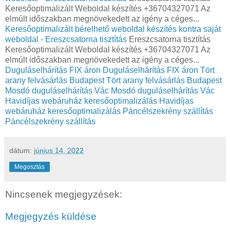
Keresőoptimalizált Weboldal készítés +36704327071 Az
elmúlt időszakban megnövekedett az igény a céges...
Keresőoptimalizált bérelhető weboldal készítés kontra saját
weboldal - Ereszcsatorna tisztítás
Ereszcsatorna tisztítás
Keresőoptimalizált Weboldal készítés +36704327071 Az
elmúlt időszakban megnövekedett az igény a céges...
Duguláselhárítás FIX áron
Duguláselhárítás FIX áron
Tört
arany felvásárlás Budapest
Tört arany felvásárlás Budapest
Mosdó duguláselhárítás Vác
Mosdó duguláselhárítás Vác
Havidíjas webáruház keresőoptimalizálás
Havidíjas
webáruház keresőoptimalizálás
Páncélszekrény szállítás
Páncélszekrény szállítás
dátum:
június 14, 2022
Megosztás
Nincsenek megjegyzések:
Megjegyzés küldése