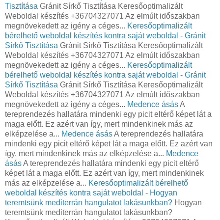
Tisztítása
Gránit Sírkő Tisztítása Keresőoptimalizált
Weboldal készítés +36704327071 Az elmúlt időszakban
megnövekedett az igény a céges...
Keresőoptimalizált
bérelhető weboldal készítés kontra saját weboldal - Gránit
Sírkő Tisztítása
Gránit Sírkő Tisztítása Keresőoptimalizált
Weboldal készítés +36704327071 Az elmúlt időszakban
megnövekedett az igény a céges...
Keresőoptimalizált
bérelhető weboldal készítés kontra saját weboldal - Gránit
Sírkő Tisztítása
Gránit Sírkő Tisztítása Keresőoptimalizált
Weboldal készítés +36704327071 Az elmúlt időszakban
megnövekedett az igény a céges...
Medence ásás
A
tereprendezés hallatára mindenki egy picit eltérő képet lát a
maga előtt. Ez azért van így, mert mindenkinek más az
elképzelése a...
Medence ásás
A tereprendezés hallatára
mindenki egy picit eltérő képet lát a maga előtt. Ez azért van
így, mert mindenkinek más az elképzelése a...
Medence
ásás
A tereprendezés hallatára mindenki egy picit eltérő
képet lát a maga előtt. Ez azért van így, mert mindenkinek
más az elképzelése a...
Keresőoptimalizált bérelhető
weboldal készítés kontra saját weboldal - Hogyan
teremtsünk mediterrán hangulatot lakásunkban?
Hogyan
teremtsünk mediterrán hangulatot lakásunkban?