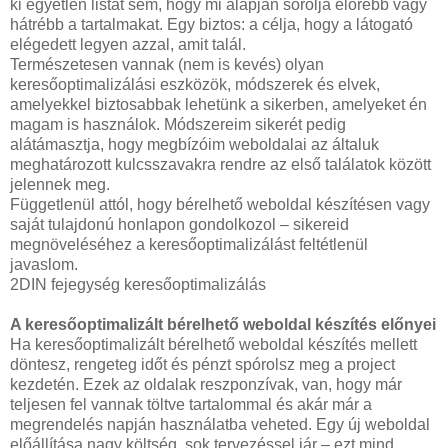
ki egyetlen listát sem, hogy mi alapján sorolja előrébb vagy
hátrébb a tartalmakat. Egy biztos: a célja, hogy a látogató
elégedett legyen azzal, amit talál.
Természetesen vannak (nem is kevés) olyan
keresőoptimalizálási eszközök, módszerek és elvek,
amelyekkel biztosabbak lehetünk a sikerben, amelyeket én
magam is használok. Módszereim sikerét pedig
alátámasztja, hogy megbízóim weboldalai az általuk
meghatározott kulcsszavakra rendre az első találatok között
jelennek meg.
Függetlenül attól, hogy bérelhető weboldal készítésen vagy
saját tulajdonú honlapon gondolkozol – sikereid
megnöveléséhez a keresőoptimalizálást feltétlenül
javaslom.
2DIN fejegység keresőoptimalizálás
A keresőoptimalizált bérelhető weboldal készítés előnyei
Ha keresőoptimalizált bérelhető weboldal készítés mellett
döntesz, rengeteg időt és pénzt spórolsz meg a project
kezdetén. Ezek az oldalak reszponzívak, van, hogy már
teljesen fel vannak töltve tartalommal és akár már a
megrendelés napján használatba veheted. Egy új weboldal
előállítása nagy költség, sok tervezéssel jár – ezt mind