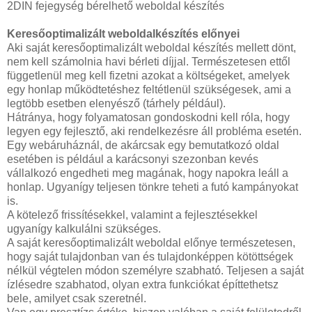
2DIN fejegység bérelhető weboldal készítés
Keresőoptimalizált weboldalkészítés előnyei
Aki saját keresőoptimalizált weboldal készítés mellett dönt,
nem kell számolnia havi bérleti díjjal. Természetesen ettől
függetlenül meg kell fizetni azokat a költségeket, amelyek
egy honlap működtetéshez feltétlenül szükségesek, ami a
legtöbb esetben elenyésző (tárhely például).
Hátránya, hogy folyamatosan gondoskodni kell róla, hogy
legyen egy fejlesztő, aki rendelkezésre áll probléma esetén.
Egy webáruháznál, de akárcsak egy bemutatkozó oldal
esetében is például a karácsonyi szezonban kevés
vállalkozó engedheti meg magának, hogy napokra leáll a
honlap. Ugyanígy teljesen tönkre teheti a futó kampányokat
is.
A kötelező frissítésekkel, valamint a fejlesztésekkel
ugyanígy kalkulálni szükséges.
A saját keresőoptimalizált weboldal előnye természetesen,
hogy saját tulajdonban van és tulajdonképpen kötöttségek
nélkül végtelen módon személyre szabható. Teljesen a saját
ízlésedre szabhatod, olyan extra funkciókat építtethetsz
bele, amilyet csak szeretnél.