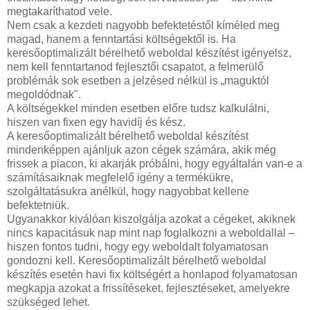
megtakaríthatod vele.
Nem csak a kezdeti nagyobb befektetéstől kíméled meg
magad, hanem a fenntartási költségektől is. Ha
keresőoptimalizált bérelhető weboldal készítést igényelsz,
nem kell fenntartanod fejlesztői csapatot, a felmerülő
problémák sok esetben a jelzésed nélkül is „maguktól
megoldódnak".
A költségekkel minden esetben előre tudsz kalkulálni,
hiszen van fixen egy havidíj és kész.
A keresőoptimalizált bérelhető weboldal készítést
mindenképpen ajánljuk azon cégek számára, akik még
frissek a piacon, ki akarják próbálni, hogy egyáltalán van-e a
számításaiknak megfelelő igény a termékükre,
szolgáltatásukra anélkül, hogy nagyobbat kellene
befektetniük.
Ugyanakkor kiválóan kiszolgálja azokat a cégeket, akiknek
nincs kapacitásuk nap mint nap foglalkozni a weboldallal –
hiszen fontos tudni, hogy egy weboldalt folyamatosan
gondozni kell. Keresőoptimalizált bérelhető weboldal
készítés esetén havi fix költségért a honlapod folyamatosan
megkapja azokat a frissítéseket, fejlesztéseket, amelyekre
szükséged lehet.