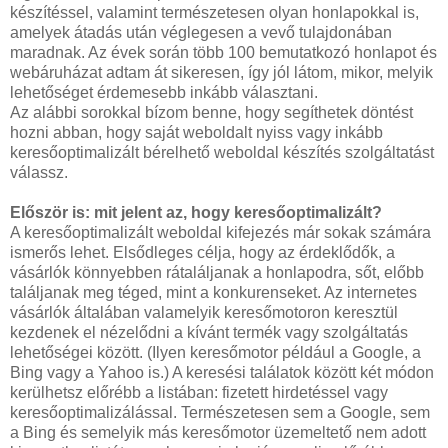
készítéssel, valamint természetesen olyan honlapokkal is,
amelyek átadás után véglegesen a vevő tulajdonában
maradnak. Az évek során több 100 bemutatkozó honlapot és
webáruházat adtam át sikeresen, így jól látom, mikor, melyik
lehetőséget érdemesebb inkább választani.
Az alábbi sorokkal bízom benne, hogy segíthetek döntést
hozni abban, hogy saját weboldalt nyiss vagy inkább
keresőoptimalizált bérelhető weboldal készítés szolgáltatást
válassz.
Először is: mit jelent az, hogy keresőoptimalizált?
A keresőoptimalizált weboldal kifejezés már sokak számára
ismerős lehet. Elsődleges célja, hogy az érdeklődők, a
vásárlók könnyebben rátaláljanak a honlapodra, sőt, előbb
találjanak meg téged, mint a konkurenseket. Az internetes
vásárlók általában valamelyik keresőmotoron keresztül
kezdenek el nézelődni a kívánt termék vagy szolgáltatás
lehetőségei között. (Ilyen keresőmotor például a Google, a
Bing vagy a Yahoo is.) A keresési találatok között két módon
kerülhetsz előrébb a listában: fizetett hirdetéssel vagy
keresőoptimalizálással. Természetesen sem a Google, sem
a Bing és semelyik más keresőmotor üzemeltető nem adott