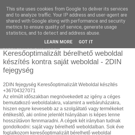
This site uses cookies from Google to deliver its services
Hulladékgyűjtés
and to analyze traffic. Your IP address and user-agent are
shared with Google along with performance and security
metrics to ensure quality of service, generate usage
statistics, and to detect and address abuse.
▼
LEARN MORE
GOT IT
2022. június 14., kedd
Keresőoptimalizált bérelhető weboldal
készítés kontra saját weboldal - 2DIN
fejegység
2DIN fejegység Keresőoptimalizált Weboldal készítés
+36704327071
Az elmúlt időszakban megnövekedett az igény a céges
bemutatkozó weboldalakra, valamint a webáruházakra,
hiszen egyre kevesebb az a szolgáltató vagy termékeket
értékesítő, aki online jelenlét hiányában is képes lenne
hosszútávon fennmaradni. A cégek két irányban tudnak
gondolkodni: saját vagy bérelhető weboldalban. Sok éve
foglalkozom keresőoptimalizált bérelhető weboldal