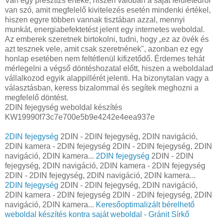
Van egy presztízs értéke, hiszen valóban a saját felületedről
van szó, amit megfelelő kivitelezés esetén mindenki értékel,
hiszen egyre többen vannak tisztában azzal, mennyi
munkát, energiabefektetést jelent egy internetes weboldal.
Az emberek szeretnek birtokolni, tudni, hogy „ez az övék és
azt tesznek vele, amit csak szeretnének", azonban ez egy
honlap esetében nem feltétlenül kifizetődő. Érdemes tehát
mérlegelni a végső döntéshozatal előtt, hiszen a weboldalad
vállalkozod egyik alappillérét jelenti. Ha bizonytalan vagy a
választásban, keress bizalommal és segítek meghozni a
megfelelő döntést.
2DIN fejegység weboldal készítés
KW19990f73c7e700e5b9e4242e4eea937e
2DIN fejegység
2DIN - 2DIN fejegység, 2DIN navigáció,
2DIN kamera - 2DIN fejegység 2DIN - 2DIN fejegység, 2DIN
navigáció, 2DIN kamera...
2DIN fejegység
2DIN - 2DIN
fejegység, 2DIN navigáció, 2DIN kamera - 2DIN fejegység
2DIN - 2DIN fejegység, 2DIN navigáció, 2DIN kamera...
2DIN fejegység
2DIN - 2DIN fejegység, 2DIN navigáció,
2DIN kamera - 2DIN fejegység 2DIN - 2DIN fejegység, 2DIN
navigáció, 2DIN kamera...
Keresőoptimalizált bérelhető
weboldal készítés kontra saját weboldal - Gránit Sírkő