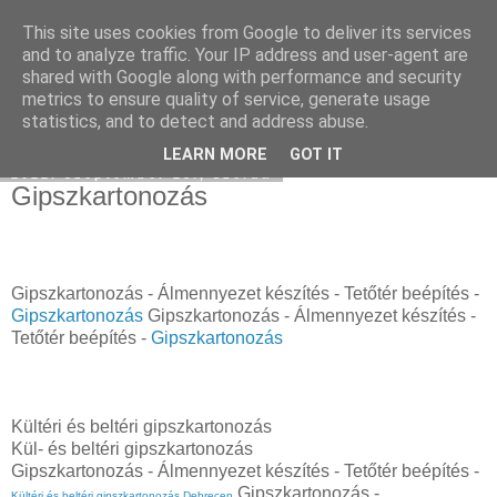
This site uses cookies from Google to deliver its services
Hulladékgyűjtés
and to analyze traffic. Your IP address and user-agent are
shared with Google along with performance and security
metrics to ensure quality of service, generate usage
statistics, and to detect and address abuse.
▼
LEARN MORE
GOT IT
2022. szeptember 28., szerda
Gipszkartonozás
Gipszkartonozás - Álmennyezet készítés - Tetőtér beépítés -
Gipszkartonozás
Gipszkartonozás - Álmennyezet készítés -
Tetőtér beépítés -
Gipszkartonozás
Kültéri és beltéri gipszkartonozás
Kül- és beltéri gipszkartonozás
Gipszkartonozás - Álmennyezet készítés - Tetőtér beépítés -
Gipszkartonozás -
Kültéri és beltéri gipszkartonozás Debrecen