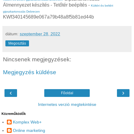
Álmennyezet készítés - Tetőtér beépítés -
Kültéri és beltéri
gipszkartonozás Debrecen
KWf340145689e067a79b48a8f5b81ed44b
dátum:
szeptember 28, 2022
Megosztás
Nincsenek megjegyzések:
Megjegyzés küldése
‹
›
Főoldal
Internetes verzió megtekintése
Közreműködők
Komplex Web+
Online marketing