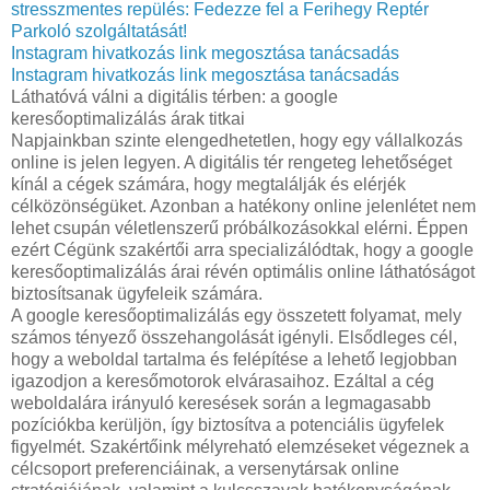
stresszmentes repülés: Fedezze fel a Ferihegy Reptér
Parkoló szolgáltatását!
Instagram hivatkozás link megosztása tanácsadás
Instagram hivatkozás link megosztása tanácsadás
Láthatóvá válni a digitális térben: a google
keresőoptimalizálás árak titkai
Napjainkban szinte elengedhetetlen, hogy egy vállalkozás
online is jelen legyen. A digitális tér rengeteg lehetőséget
kínál a cégek számára, hogy megtalálják és elérjék
célközönségüket. Azonban a hatékony online jelenlétet nem
lehet csupán véletlenszerű próbálkozásokkal elérni. Éppen
ezért Cégünk szakértői arra specializálódtak, hogy a google
keresőoptimalizálás árai révén optimális online láthatóságot
biztosítsanak ügyfeleik számára.
A google keresőoptimalizálás egy összetett folyamat, mely
számos tényező összehangolását igényli. Elsődleges cél,
hogy a weboldal tartalma és felépítése a lehető legjobban
igazodjon a keresőmotorok elvárasaihoz. Ezáltal a cég
weboldalára irányuló keresések során a legmagasabb
pozíciókba kerüljön, így biztosítva a potenciális ügyfelek
figyelmét. Szakértőink mélyreható elemzéseket végeznek a
célcsoport preferenciáinak, a versenytársak online