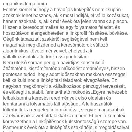
organikus forgalomra.
Fontos kiemelni, hogy a havidíjas linképítés nem csupán
azoknak lehet hasznos, akik most indítják el vállalkozásukat,
hanem azoknak is, akik már évek óta jelen vannak a piacon.
Hiszen a keresőoptimalizálás egy folyamatos feladat, és
hosszútávon elengedhetetlen a linkprofil frissítése, bővítése.
Cégünk tapasztalt szakértői segítségével nem kell
magadnak megküzdened a keresőmotorok változó
algoritmikus követelményeivel, ehelyett a ti
vállalkozásotokra tudunk összpontosítani.
Nem utolsó sorban pedig a havidíjas konstrukció
átláthatóbb, kiszámíthatóbb működést eredményez, hiszen
pontosan tudod, hogy adott időszakban mekkora összeggel
kell kalkulálnod a linképítési feladatok elvégzésére. Ez
nagyban megkönnyíti a vállalkozásod pénzügyi tervezését,
és elősegíti a stabil, fenntartható működést.Egyre nehezebb
felbukkanni a keresési eredmények első oldalain és
fenntartani a folyamatos láthatóságot. A felhasználók
túlterheltek a rengeteg információval, s egyre magasabbak
az elvárásaik a weboldalakkal szemben. Ebben a komplex
környezetben a linképítésnek kulcsfontosságú szerepe van.
Partnerünk évek óta a linképítés szakértője, s megoldásaival