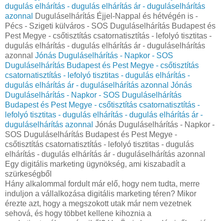
dugulás elhárítás - dugulás elhárítás ár - duguláselhárítás
azonnal
Duguláselhárítás Éjjel-Nappal és hétvégén is -
Pécs - Szigeti külváros - SOS Duguláselhárítás Budapest és
Pest Megye - csőtisztítás csatornatisztítás - lefolyó tisztitas -
dugulás elhárítás - dugulás elhárítás ár - duguláselhárítás
azonnal
Jónás Duguláselhárítás - Napkor - SOS
Duguláselhárítás Budapest és Pest Megye - csőtisztítás
csatornatisztítás - lefolyó tisztitas - dugulás elhárítás -
dugulás elhárítás ár - duguláselhárítás azonnal
Jónás
Duguláselhárítás - Napkor - SOS Duguláselhárítás
Budapest és Pest Megye - csőtisztítás csatornatisztítás -
lefolyó tisztitas - dugulás elhárítás - dugulás elhárítás ár -
duguláselhárítás azonnal
Jónás Duguláselhárítás - Napkor -
SOS Duguláselhárítás Budapest és Pest Megye -
csőtisztítás csatornatisztítás - lefolyó tisztitas - dugulás
elhárítás - dugulás elhárítás ár - duguláselhárítás azonnal
Egy digitális marketing ügynökség, ami kiszabadít a
szürkeségből
Hány alkalommal fordult már elő, hogy nem tudta, merre
induljon a vállalkozása digitális marketing téren? Mikor
érezte azt, hogy a megszokott utak már nem vezetnek
sehová, és hogy többet kellene kihoznia a