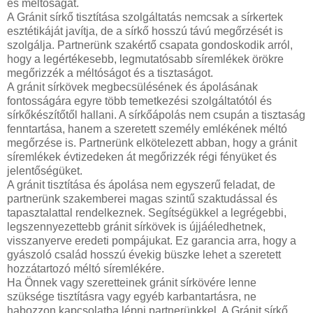
és méltóságát.
A Gránit sírkő tisztítása szolgáltatás nemcsak a sírkertek
esztétikáját javítja, de a sírkő hosszú távú megőrzését is
szolgálja. Partnerünk szakértő csapata gondoskodik arról,
hogy a legértékesebb, legmutatósabb síremlékek örökre
megőrizzék a méltóságot és a tisztaságot.
A gránit sírkövek megbecsülésének és ápolásának
fontosságára egyre több temetkezési szolgáltatótól és
sírkőkészítőtől hallani. A sírkőápolás nem csupán a tisztaság
fenntartása, hanem a szeretett személy emlékének méltó
megőrzése is. Partnerünk elkötelezett abban, hogy a gránit
síremlékek évtizedeken át megőrizzék régi fényüket és
jelentőségüket.
A gránit tisztítása és ápolása nem egyszerű feladat, de
partnerünk szakemberei magas szintű szaktudással és
tapasztalattal rendelkeznek. Segítségükkel a legrégebbi,
legszennyezettebb gránit sírkövek is újjáéledhetnek,
visszanyerve eredeti pompájukat. Ez garancia arra, hogy a
gyászoló család hosszú évekig büszke lehet a szeretett
hozzátartozó méltó síremlékére.
Ha Önnek vagy szeretteinek gránit sírkövére lenne
szüksége tisztításra vagy egyéb karbantartásra, ne
habozzon kapcsolatba lépni partnerünkkel. A Gránit sírkő