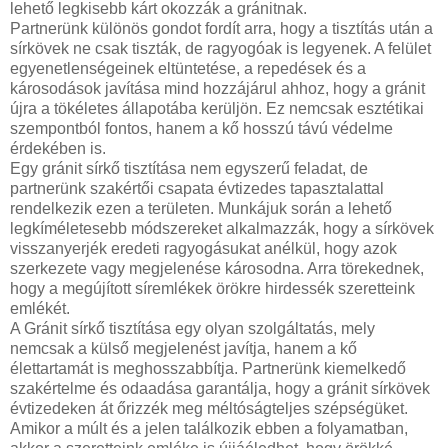
lehető legkisebb kárt okozzák a gránitnak.
Partnerünk különös gondot fordít arra, hogy a tisztítás után a
sírkövek ne csak tiszták, de ragyogóak is legyenek. A felület
egyenetlenségeinek eltüntetése, a repedések és a
károsodások javítása mind hozzájárul ahhoz, hogy a gránit
újra a tökéletes állapotába kerüljön. Ez nemcsak esztétikai
szempontból fontos, hanem a kő hosszú távú védelme
érdekében is.
Egy gránit sírkő tisztítása nem egyszerű feladat, de
partnerünk szakértői csapata évtizedes tapasztalattal
rendelkezik ezen a területen. Munkájuk során a lehető
legkíméletesebb módszereket alkalmazzák, hogy a sírkövek
visszanyerjék eredeti ragyogásukat anélkül, hogy azok
szerkezete vagy megjelenése károsodna. Arra törekednek,
hogy a megújított síremlékek örökre hirdessék szeretteink
emlékét.
A Gránit sírkő tisztítása egy olyan szolgáltatás, mely
nemcsak a külső megjelenést javítja, hanem a kő
élettartamát is meghosszabbítja. Partnerünk kiemelkedő
szakértelme és odaadása garantálja, hogy a gránit sírkövek
évtizedeken át őrizzék meg méltóságteljes szépségüket.
Amikor a múlt és a jelen találkozik ebben a folyamatban,