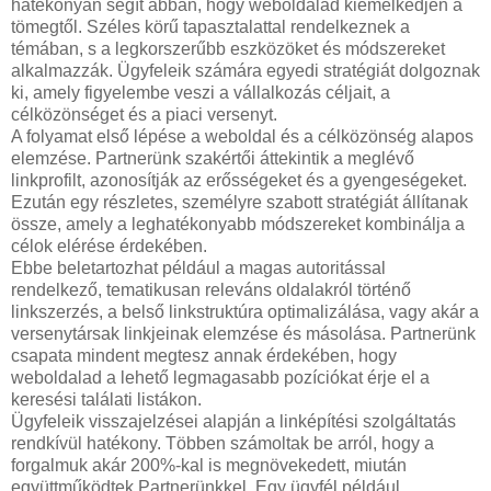
hatékonyan segít abban, hogy weboldalad kiemelkedjen a
tömegtől. Széles körű tapasztalattal rendelkeznek a
témában, s a legkorszerűbb eszközöket és módszereket
alkalmazzák. Ügyfeleik számára egyedi stratégiát dolgoznak
ki, amely figyelembe veszi a vállalkozás céljait, a
célközönséget és a piaci versenyt.
A folyamat első lépése a weboldal és a célközönség alapos
elemzése. Partnerünk szakértői áttekintik a meglévő
linkprofilt, azonosítják az erősségeket és a gyengeségeket.
Ezután egy részletes, személyre szabott stratégiát állítanak
össze, amely a leghatékonyabb módszereket kombinálja a
célok elérése érdekében.
Ebbe beletartozhat például a magas autoritással
rendelkező, tematikusan releváns oldalakról történő
linkszerzés, a belső linkstruktúra optimalizálása, vagy akár a
versenytársak linkjeinak elemzése és másolása. Partnerünk
csapata mindent megtesz annak érdekében, hogy
weboldalad a lehető legmagasabb pozíciókat érje el a
keresési találati listákon.
Ügyfeleik visszajelzései alapján a linképítési szolgáltatás
rendkívül hatékony. Többen számoltak be arról, hogy a
forgalmuk akár 200%-kal is megnövekedett, miután
együttműködtek Partnerünkkel. Egy ügyfél például