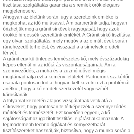
tisztítása szolgáltatás garancia a síremlék örök elegáns
megjelenésére.
Ahogyan az életünk során, úgy a szeretteink emléke is
megkophat az idő múlásával. Ám partnerünk tudja, hogyan
őrizhetjük meg a gránit sírkövek ragyogását, hogy azok
örökké hirdessék szerettünk emlékét. A Gránit sírkő tisztítása
egy olyan szolgáltatás, mely megóvja az elmúlt évek során
ránehezedő terhelést, és visszaadja a sírhelyek eredeti
fényét.
A gránit egy különleges természetes kő, mely évszázadokig
képes ellenállni az időjárás viszontagságainak. Ám a
szennyeződés, a moha és a zuzmó idővel mégis
megtámadhatja ezt a kemény felületet. Partnerünk szakértői
csapata pontosan tudja, hogyan kell kezelni ezt a problémát
anélkül, hogy a kő eredeti szerkezetét vagy színét
károsítanák.
A folyamat kezdetén alapos vizsgálatnak vetik alá a
sírköveket, hogy pontosan feltérképezzék a szennyeződés
mértékét és természetét. Ezt követően egyedi, a kő
sajátosságaihoz igazított tisztítási eljárást alkalmaznak. A
legmodernebb technológiákat és környezetbarát
tisztítószereket használják, biztosítva, hogy a munka során a