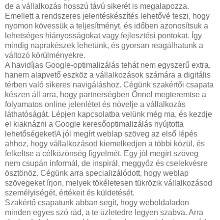
de a vállalkozás hosszú távú sikerét is megalapozza.
Emellett a rendszeres jelentéskészítés lehetővé teszi, hogy
nyomon kövessük a teljesítményt, és időben azonosítsuk a
lehetséges hiányosságokat vagy fejlesztési pontokat. Így
mindig naprakészek lehetünk, és gyorsan reagálhatunk a
változó körülményekre.
A havidíjas Google-optimalizálás tehát nem egyszerű extra,
hanem alapvető eszköz a vállalkozások számára a digitális
térben való sikeres navigáláshoz. Cégünk szakértői csapata
készen áll arra, hogy partnerségben Önnel megteremtse a
folyamatos online jelenlétet és növelje a vállalkozás
láthatóságát. Lépjen kapcsolatba velünk még ma, és kezdje
el kiaknázni a Google keresőoptimalizálás nyújtotta
lehetőségeket!A jól megírt weblap szöveg az első lépés
ahhoz, hogy vállalkozásod kiemelkedjen a többi közül, és
felkeltse a célközönség figyelmét. Egy jól megírt szöveg
nem csupán informál, de inspirál, meggyőz és cselekvésre
ösztönöz. Cégünk arra specializálódott, hogy weblap
szövegeket írjon, melyek tökéletesen tükrözik vállalkozásod
személyiségét, értékeit és küldetését.
Szakértő csapatunk abban segít, hogy weboldaladon
minden egyes szó rád, a te üzletedre legyen szabva. Arra