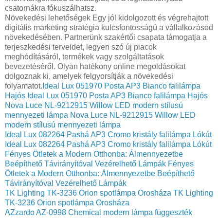
csatornákra fókuszálhatsz.
Növekedési lehetőségek Egy jól kidolgozott és végrehajtott
digitális marketing stratégia kulcsfontosságú a vállalkozásod
növekedésében. Partnerünk szakértői csapata támogatja a
terjeszkedési terveidet, legyen szó új piacok
meghódításáról, termékek vagy szolgáltatások
bevezetéséről. Olyan hatékony online megoldásokat
dolgoznak ki, amelyek felgyorsítják a növekedési
folyamatot.
Ideal Lux 051970 Posta AP3 Bianco falilámpa
Hajós
Ideal Lux 051970 Posta AP3 Bianco falilámpa Hajós
Nova Luce NL-9212915 Willow LED modern stílusú
mennyezeti lámpa
Nova Luce NL-9212915 Willow LED
modern stílusú mennyezeti lámpa
Ideal Lux 082264 Pashá AP3 Cromo kristály falilámpa Lókút
Ideal Lux 082264 Pashá AP3 Cromo kristály falilámpa Lókút
Fényes Ötletek a Modern Otthonba: Álmennyezetbe
Beépíthető Távirányítóval Vezérelhető Lámpák
Fényes
Ötletek a Modern Otthonba: Álmennyezetbe Beépíthető
Távirányítóval Vezérelhető Lámpák
TK Lighting TK-3236 Orion spotlámpa Orosháza
TK Lighting
TK-3236 Orion spotlámpa Orosháza
AZzardo AZ-0998 Chemical modern lámpa függeszték