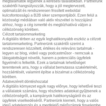
megtalálhatók legyenek a keresési találatokban. Partnerünk
szakértői hangsúlyozzák, hogy a jól megtervezett,
optimalizált és rendszeresen frissített weboldal
kulcsfontosságú a B2B siker szempontjából. Ezen felül a
közösségi médiában való aktív részvétel is hozzájárul
ahhoz, hogy a cég ismertté és megbízhatóvá váljon a
célközönség körében.
Célzott tartalommarketing
A digitális térben az egyik leghatékonyabb eszköz a célzott
tartalommarketing. Partnerünk szakértői szerint a
rendszeresen közzétett, értékes és releváns tartalmak -
legyen az blog, videó vagy podcastműsor - nemcsak a
látogatottságot növelik, hanem a potenciális ügyfelek
figyelmét is felkeltik. Ezek a tartalmak lehetőséget
teremtenek arra, hogy a vállalat bemutassa szakértelmét,
hozzáértését, valamint építse a bizalmat a célközönség
körében.
Adatvezérelt döntéshozatal
A digitális környezet egyik nagy előnye, hogy lehetővé teszi
a vállalatok számára, hogy részletes adatokat gyűjtsenek a
célközönségről, a kampányok hatékonyságáról és az
ügyfelek viselkedéséről. Partnerünk kiemeli, hogy a valós
idejű adatelemzés és a megfelelő mérőszámok figyelembe