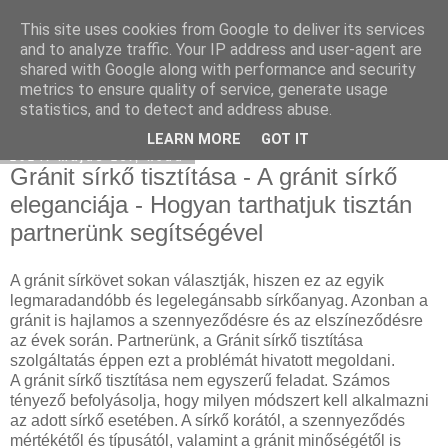
This site uses cookies from Google to deliver its services
Hulladékgyűjtés
and to analyze traffic. Your IP address and user-agent are
shared with Google along with performance and security
metrics to ensure quality of service, generate usage
statistics, and to detect and address abuse.
▼
LEARN MORE
GOT IT
2024. május 28., kedd
Gránit sírkő tisztítása - A gránit sírkő
eleganciája - Hogyan tarthatjuk tisztán
partnerünk segítségével
A gránit sírkövet sokan választják, hiszen ez az egyik
legmaradandóbb és legelegánsabb sírkőanyag. Azonban a
gránit is hajlamos a szennyeződésre és az elszíneződésre
az évek során. Partnerünk, a Gránit sírkő tisztítása
szolgáltatás éppen ezt a problémát hivatott megoldani.
A gránit sírkő tisztítása nem egyszerű feladat. Számos
tényező befolyásolja, hogy milyen módszert kell alkalmazni
az adott sírkő esetében. A sírkő korától, a szennyeződés
mértékétől és típusától, valamint a gránit minőségétől is