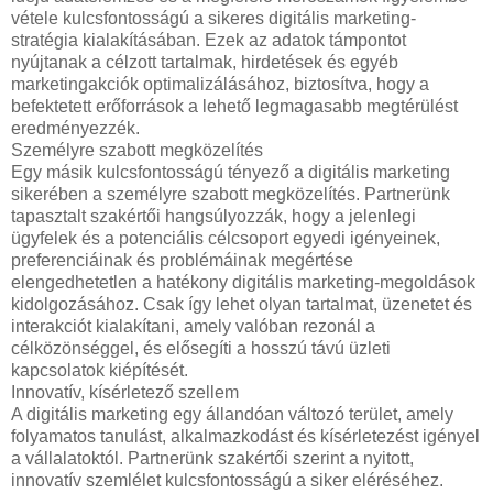
vétele kulcsfontosságú a sikeres digitális marketing-
stratégia kialakításában. Ezek az adatok támpontot
nyújtanak a célzott tartalmak, hirdetések és egyéb
marketingakciók optimalizálásához, biztosítva, hogy a
befektetett erőforrások a lehető legmagasabb megtérülést
eredményezzék.
Személyre szabott megközelítés
Egy másik kulcsfontosságú tényező a digitális marketing
sikerében a személyre szabott megközelítés. Partnerünk
tapasztalt szakértői hangsúlyozzák, hogy a jelenlegi
ügyfelek és a potenciális célcsoport egyedi igényeinek,
preferenciáinak és problémáinak megértése
elengedhetetlen a hatékony digitális marketing-megoldások
kidolgozásához. Csak így lehet olyan tartalmat, üzenetet és
interakciót kialakítani, amely valóban rezonál a
célközönséggel, és elősegíti a hosszú távú üzleti
kapcsolatok kiépítését.
Innovatív, kísérletező szellem
A digitális marketing egy állandóan változó terület, amely
folyamatos tanulást, alkalmazkodást és kísérletezést igényel
a vállalatoktól. Partnerünk szakértői szerint a nyitott,
innovatív szemlélet kulcsfontosságú a siker eléréséhez.