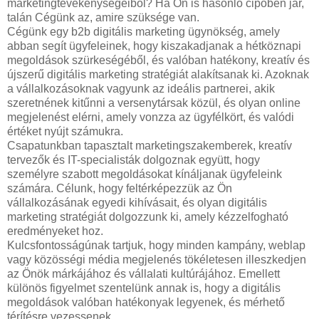
marketingtevékenységeiből? Ha Ön is hasonló cipőben jár,
talán Cégünk az, amire szüksége van.
Cégünk egy b2b digitális marketing ügynökség, amely
abban segít ügyfeleinek, hogy kiszakadjanak a hétköznapi
megoldások szürkeségéből, és valóban hatékony, kreatív és
újszerű digitális marketing stratégiát alakítsanak ki. Azoknak
a vállalkozásoknak vagyunk az ideális partnerei, akik
szeretnének kitűnni a versenytársak közül, és olyan online
megjelenést elérni, amely vonzza az ügyfélkört, és valódi
értéket nyújt számukra.
Csapatunkban tapasztalt marketingszakemberek, kreatív
tervezők és IT-specialisták dolgoznak együtt, hogy
személyre szabott megoldásokat kínáljanak ügyfeleink
számára. Célunk, hogy feltérképezzük az Ön
vállalkozásának egyedi kihívásait, és olyan digitális
marketing stratégiát dolgozzunk ki, amely kézzelfogható
eredményeket hoz.
Kulcsfontosságúnak tartjuk, hogy minden kampány, weblap
vagy közösségi média megjelenés tökéletesen illeszkedjen
az Önök márkájához és vállalati kultúrájához. Emellett
különös figyelmet szentelünk annak is, hogy a digitális
megoldások valóban hatékonyak legyenek, és mérhető
térítésre vezessenek.