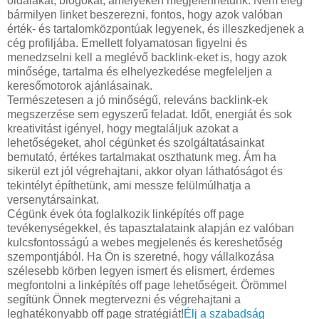
oldalakat, blogokat, amelyeken megjelenhetünk. Nem elég
bármilyen linket beszerezni, fontos, hogy azok valóban
érték- és tartalomközpontúak legyenek, és illeszkedjenek a
cég profiljába. Emellett folyamatosan figyelni és
menedzselni kell a meglévő backlink-eket is, hogy azok
minősége, tartalma és elhelyezkedése megfeleljen a
keresőmotorok ajánlásainak.
Természetesen a jó minőségű, releváns backlink-ek
megszerzése sem egyszerű feladat. Időt, energiát és sok
kreativitást igényel, hogy megtaláljuk azokat a
lehetőségeket, ahol cégünket és szolgáltatásainkat
bemutató, értékes tartalmakat oszthatunk meg. Ám ha
sikerül ezt jól végrehajtani, akkor olyan láthatóságot és
tekintélyt építhetünk, ami messze felülmúlhatja a
versenytársainkat.
Cégünk évek óta foglalkozik linképítés off page
tevékenységekkel, és tapasztalataink alapján ez valóban
kulcsfontosságú a webes megjelenés és kereshetőség
szempontjából. Ha Ön is szeretné, hogy vállalkozása
szélesebb körben legyen ismert és elismert, érdemes
megfontolni a linképítés off page lehetőségeit. Örömmel
segítünk Önnek megtervezni és végrehajtani a
leghatékonyabb off page stratégiát!
Élj a szabadság