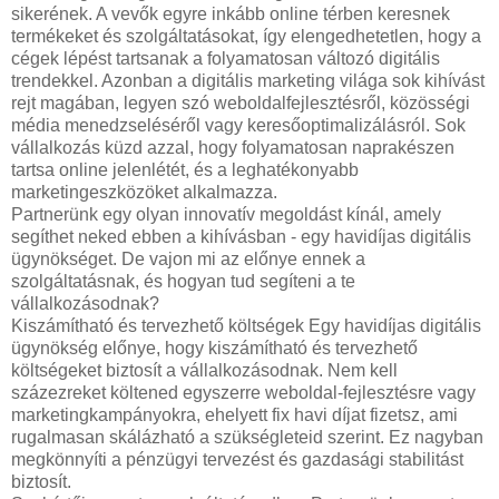
sikerének. A vevők egyre inkább online térben keresnek
termékeket és szolgáltatásokat, így elengedhetetlen, hogy a
cégek lépést tartsanak a folyamatosan változó digitális
trendekkel. Azonban a digitális marketing világa sok kihívást
rejt magában, legyen szó weboldalfejlesztésről, közösségi
média menedzseléséről vagy keresőoptimalizálásról. Sok
vállalkozás küzd azzal, hogy folyamatosan naprakészen
tartsa online jelenlétét, és a leghatékonyabb
marketingeszközöket alkalmazza.
Partnerünk egy olyan innovatív megoldást kínál, amely
segíthet neked ebben a kihívásban - egy havidíjas digitális
ügynökséget. De vajon mi az előnye ennek a
szolgáltatásnak, és hogyan tud segíteni a te
vállalkozásodnak?
Kiszámítható és tervezhető költségek Egy havidíjas digitális
ügynökség előnye, hogy kiszámítható és tervezhető
költségeket biztosít a vállalkozásodnak. Nem kell
százezreket költened egyszerre weboldal-fejlesztésre vagy
marketingkampányokra, ehelyett fix havi díjat fizetsz, ami
rugalmasan skálázható a szükségleteid szerint. Ez nagyban
megkönnyíti a pénzügyi tervezést és gazdasági stabilitást
biztosít.