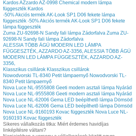
Kardos
AZzardo AZ-0998 Chemical modern lámpa
függeszték Kardos
-50% Akciós termék AK-Look SP1 D06 fekete lámpa
függeszték
-50% Akciós termék AK-Look SP1 D06 fekete
lámpa függeszték
Zuma ZU-92698-N Sandy fali lámpa Zádorfalva
Zuma ZU-
92698-N Sandy fali lámpa Zádorfalva
ALESSIA TÖBB ÁGÚ MODERN LED LÁMPA
FÜGGESZTÉK, AZZARDO AZ-3356,
ALESSIA TÖBB ÁGÚ
MODERN LED LÁMPA FÜGGESZTÉK, AZZARDO AZ-
3356,
Klasszikus csillárok
Klasszikus csillárok
Nowodvorski TL-8340 Petit lámpaernyő
Nowodvorski TL-
8340 Petit lámpaernyő
Nova Luce NL-9555808 Geeti modern asztali lámpa Nyárád
Nova Luce NL-9555808 Geeti modern asztali lámpa Nyárád
Nova Luce NL-62006 Gema LED beépíthetõ lámpa Dömsöd
Nova Luce NL-62006 Gema LED beépíthetõ lámpa Dömsöd
Nova Luce NL-9160193 Kovac függeszték
Nova Luce NL-
9160193 Kovac függeszték
Sikeres vállalkozás titka: Miért érdemes havidíjas
linképítésre váltani?