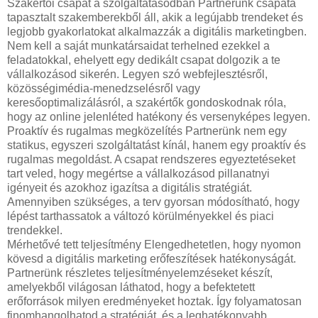
Szakértői csapat a szolgáltatásodban Partnerünk csapata
tapasztalt szakemberekből áll, akik a legújabb trendeket és
legjobb gyakorlatokat alkalmazzák a digitális marketingben.
Nem kell a saját munkatársaidat terhelned ezekkel a
feladatokkal, ehelyett egy dedikált csapat dolgozik a te
vállalkozásod sikerén. Legyen szó webfejlesztésről,
közösségimédia-menedzselésről vagy
keresőoptimalizálásról, a szakértők gondoskodnak róla,
hogy az online jelenléted hatékony és versenyképes legyen.
Proaktív és rugalmas megközelítés Partnerünk nem egy
statikus, egyszeri szolgáltatást kínál, hanem egy proaktív és
rugalmas megoldást. A csapat rendszeres egyeztetéseket
tart veled, hogy megértse a vállalkozásod pillanatnyi
igényeit és azokhoz igazítsa a digitális stratégiát.
Amennyiben szükséges, a terv gyorsan módosítható, hogy
lépést tarthassatok a változó körülményekkel és piaci
trendekkel.
Mérhetővé tett teljesítmény Elengedhetetlen, hogy nyomon
kövesd a digitális marketing erőfeszítések hatékonyságát.
Partnerünk részletes teljesítményelemzéseket készít,
amelyekből világosan láthatod, hogy a befektetett
erőforrások milyen eredményeket hoztak. Így folyamatosan
finomhangolhatod a stratégiát, és a leghatékonyabb