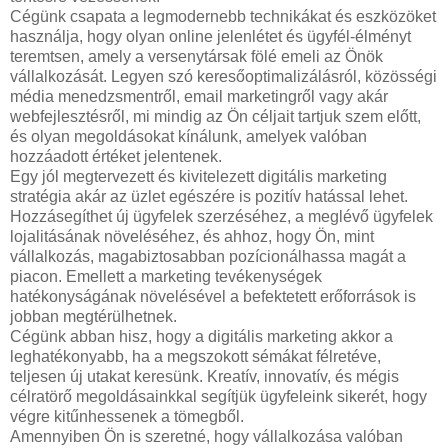
Cégünk csapata a legmodernebb technikákat és eszközöket
használja, hogy olyan online jelenlétet és ügyfél-élményt
teremtsen, amely a versenytársak fölé emeli az Önök
vállalkozását. Legyen szó keresőoptimalizálásról, közösségi
média menedzsmentről, email marketingről vagy akár
webfejlesztésről, mi mindig az Ön céljait tartjuk szem előtt,
és olyan megoldásokat kínálunk, amelyek valóban
hozzáadott értéket jelentenek.
Egy jól megtervezett és kivitelezett digitális marketing
stratégia akár az üzlet egészére is pozitív hatással lehet.
Hozzásegíthet új ügyfelek szerzéséhez, a meglévő ügyfelek
lojalitásának növeléséhez, és ahhoz, hogy Ön, mint
vállalkozás, magabiztosabban pozícionálhassa magát a
piacon. Emellett a marketing tevékenységek
hatékonyságának növelésével a befektetett erőforrások is
jobban megtérülhetnek.
Cégünk abban hisz, hogy a digitális marketing akkor a
leghatékonyabb, ha a megszokott sémákat félretéve,
teljesen új utakat keresünk. Kreatív, innovatív, és mégis
célratörő megoldásainkkal segítjük ügyfeleink sikerét, hogy
végre kitűnhessenek a tömegből.
Amennyiben Ön is szeretné, hogy vállalkozása valóban