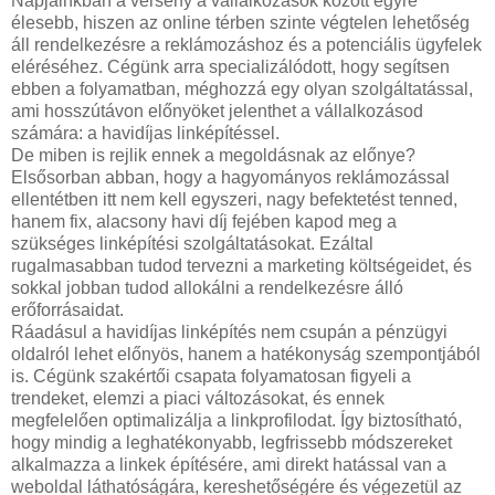
Napjainkban a verseny a vállalkozások között egyre
élesebb, hiszen az online térben szinte végtelen lehetőség
áll rendelkezésre a reklámozáshoz és a potenciális ügyfelek
eléréséhez. Cégünk arra specializálódott, hogy segítsen
ebben a folyamatban, méghozzá egy olyan szolgáltatással,
ami hosszútávon előnyöket jelenthet a vállalkozásod
számára: a havidíjas linképítéssel.
De miben is rejlik ennek a megoldásnak az előnye?
Elsősorban abban, hogy a hagyományos reklámozással
ellentétben itt nem kell egyszeri, nagy befektetést tenned,
hanem fix, alacsony havi díj fejében kapod meg a
szükséges linképítési szolgáltatásokat. Ezáltal
rugalmasabban tudod tervezni a marketing költségeidet, és
sokkal jobban tudod allokálni a rendelkezésre álló
erőforrásaidat.
Ráadásul a havidíjas linképítés nem csupán a pénzügyi
oldalról lehet előnyös, hanem a hatékonyság szempontjából
is. Cégünk szakértői csapata folyamatosan figyeli a
trendeket, elemzi a piaci változásokat, és ennek
megfelelően optimalizálja a linkprofilodat. Így biztosítható,
hogy mindig a leghatékonyabb, legfrissebb módszereket
alkalmazza a linkek építésére, ami direkt hatással van a
weboldal láthatóságára, kereshetőségére és végezetül az