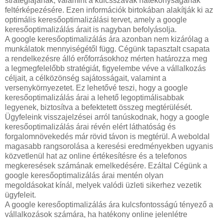
stratégiájának, valamint a kulcsszavak hatékonyságának
feltérképezésére. Ezen információk birtokában alakítják ki az
optimális keresőoptimalizálási tervet, amely a google
keresőoptimalizálás árait is nagyban befolyásolja.
A google keresőoptimalizálás ára azonban nem kizárólag a
munkálatok mennyiségétől függ. Cégünk tapasztalt csapata
a rendelkezésre álló erőforrásokhoz mérten határozza meg
a legmegfelelőbb stratégiát, figyelembe véve a vállalkozás
céljait, a célközönség sajátosságait, valamint a
versenykörnyezetet. Ez lehetővé teszi, hogy a google
keresőoptimalizálás árai a lehető legoptimálisabbak
legyenek, biztosítva a befektetett összeg megtérülését.
Ügyfeleink visszajelzései arról tanúskodnak, hogy a google
keresőoptimalizálás árai révén elért láthatóság és
forgalomnövekedés már rövid távon is megtérül. A weboldal
magasabb rangsorolása a keresési eredményekben ugyanis
közvetlenül hat az online értékesítésre és a telefonos
megkeresések számának emelkedésére. Ezáltal Cégünk a
google keresőoptimalizálás árai mentén olyan
megoldásokat kínál, melyek valódi üzleti sikerhez vezetik
ügyfeleit.
A google keresőoptimalizálás ára kulcsfontosságú tényező a
vállalkozások számára, ha hatékony online jelenlétre