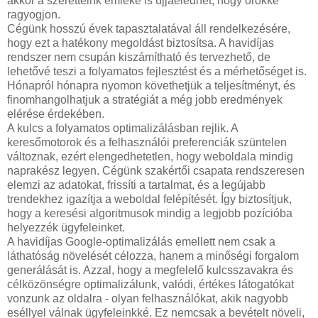
akkor a szeretteink emléke is újjáéledhet, hogy örökké
ragyogjon.
Cégünk hosszú évek tapasztalatával áll rendelkezésére,
hogy ezt a hatékony megoldást biztosítsa. A havidíjas
rendszer nem csupán kiszámítható és tervezhető, de
lehetővé teszi a folyamatos fejlesztést és a mérhetőséget is.
Hónapról hónapra nyomon követhetjük a teljesítményt, és
finomhangolhatjuk a stratégiát a még jobb eredmények
elérése érdekében.
A kulcs a folyamatos optimalizálásban rejlik. A
keresőmotorok és a felhasználói preferenciák szüntelen
változnak, ezért elengedhetetlen, hogy weboldala mindig
naprakész legyen. Cégünk szakértői csapata rendszeresen
elemzi az adatokat, frissíti a tartalmat, és a legújabb
trendekhez igazítja a weboldal felépítését. Így biztosítjuk,
hogy a keresési algoritmusok mindig a legjobb pozícióba
helyezzék ügyfeleinket.
A havidíjas Google-optimalizálás emellett nem csak a
láthatóság növelését célozza, hanem a minőségi forgalom
generálását is. Azzal, hogy a megfelelő kulcsszavakra és
célközönségre optimalizálunk, valódi, értékes látogatókat
vonzunk az oldalra - olyan felhasználókat, akik nagyobb
eséllyel válnak ügyfeleinkké. Ez nemcsak a bevételt növeli,