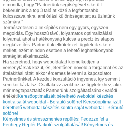
elmondta, hogy "Partnerünk segítségével sikerült
bekerülnünk a top 3 találat közé a legfontosabb
kulcsszavainkra, ami óriási különbséget tett az üzletünk
számára."
Természetesen a linképítés nem egy gyors, egyszeri
megoldás. Egy hosszú távú, folyamatos optimalizálási
folyamat, ahol a hatékonyság kulcsa a precíz és alapos
megközelítés. Partnerünk elkötelezett ügyfeleik sikere
mellett, ezért minden esetben a lehető leghatékonyabb
stratégiát alkalmazzák.
Ha szeretnéd, hogy weboldalad kiemelkedjen a
versenytársak közül, és jelentősen növeld a forgalmat és az
átalakítási rátát, akkor érdemes felvenni a kapcsolatot
Partnerünkkel. A kezdeti konzultáció ingyenes, így semmit
sem kockáztatsz. Csatlakozz azokhoz az ügyfelekhez, akik
már megtapasztalták Partnerünk szolgáltatásának valódi
értékét!
Keresőoptimalizált bérelhető weboldal készítés
kontra saját weboldal - Bérautó sofőrrel
Keresőoptimalizált
bérelhető weboldal készítés kontra saját weboldal - Bérautó
sofőrrel
Kényelmes és stresszmentes repülés: Fedezze fel a
Ferihegy Reptér Parkoló szolgáltatását!
Kényelmes és