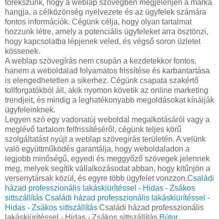
törekszünk, hogy a weblap szövegben megjelenjen a márka
hangja, a célközönség nyelvezete és az ügyfelek számára
fontos információk. Cégünk célja, hogy olyan tartalmat
hozzunk létre, amely a potenciális ügyfeleket arra ösztönzi,
hogy kapcsolatba lépjenek veled, és végső soron üzletet
kössenek.
A weblap szövegírás nem csupán a kezdetekkor fontos,
hanem a weboldalad folyamatos frissítése és karbantartása
is elengedhetetlen a sikerhez. Cégünk csapata szakértő
tollforgatókból áll, akik nyomon követik az online marketing
trendjeit, és mindig a leghatékonyabb megoldásokat kínálják
ügyfeleinknek.
Legyen szó egy vadonatúj weboldal megalkotásáról vagy a
meglévő tartalom felfrissítéséről, cégünk teljes körű
szolgáltatást nyújt a weblap szövegírás területén. A velünk
való együttműködés garantálja, hogy weboldaladon a
legjobb minőségű, egyedi és meggyőző szövegek jelennek
meg, melyek segítik vállalkozásodat abban, hogy kitűnjön a
versenytársak közül, és egyre több ügyfelet vonzzon.
Családi
házad professzionális lakáskiürítéssel - Hidas - Zsákos
sittszállítás
Családi házad professzionális lakáskiürítéssel -
Hidas - Zsákos sittszállítás
Családi házad professzionális
lakáskiürítéssel - Hidas - Zsákos sittszállítás
Bútor