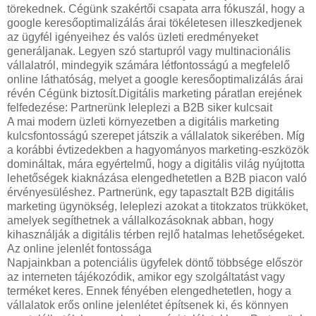
törekednek. Cégünk szakértői csapata arra fókuszál, hogy a
google keresőoptimalizálás árai tökéletesen illeszkedjenek
az ügyfél igényeihez és valós üzleti eredményeket
generáljanak. Legyen szó startupról vagy multinacionális
vállalatról, mindegyik számára létfontosságú a megfelelő
online láthatóság, melyet a google keresőoptimalizálás árai
révén Cégünk biztosít.Digitális marketing páratlan erejének
felfedezése: Partnerünk leleplezi a B2B siker kulcsait
A mai modern üzleti környezetben a digitális marketing
kulcsfontosságú szerepet játszik a vállalatok sikerében. Míg
a korábbi évtizedekben a hagyományos marketing-eszközök
domináltak, mára egyértelmű, hogy a digitális világ nyújtotta
lehetőségek kiaknázása elengedhetetlen a B2B piacon való
érvényesüléshez. Partnerünk, egy tapasztalt B2B digitális
marketing ügynökség, leleplezi azokat a titokzatos trükköket,
amelyek segíthetnek a vállalkozásoknak abban, hogy
kihasználják a digitális térben rejlő hatalmas lehetőségeket.
Az online jelenlét fontossága
Napjainkban a potenciális ügyfelek döntő többsége először
az interneten tájékozódik, amikor egy szolgáltatást vagy
terméket keres. Ennek fényében elengedhetetlen, hogy a
vállalatok erős online jelenlétet építsenek ki, és könnyen