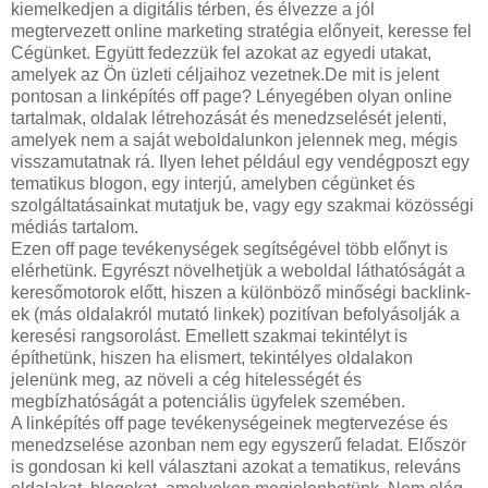
kiemelkedjen a digitális térben, és élvezze a jól
megtervezett online marketing stratégia előnyeit, keresse fel
Cégünket. Együtt fedezzük fel azokat az egyedi utakat,
amelyek az Ön üzleti céljaihoz vezetnek.De mit is jelent
pontosan a linképítés off page? Lényegében olyan online
tartalmak, oldalak létrehozását és menedzselését jelenti,
amelyek nem a saját weboldalunkon jelennek meg, mégis
visszamutatnak rá. Ilyen lehet például egy vendégposzt egy
tematikus blogon, egy interjú, amelyben cégünket és
szolgáltatásainkat mutatjuk be, vagy egy szakmai közösségi
médiás tartalom.
Ezen off page tevékenységek segítségével több előnyt is
elérhetünk. Egyrészt növelhetjük a weboldal láthatóságát a
keresőmotorok előtt, hiszen a különböző minőségi backlink-
ek (más oldalakról mutató linkek) pozitívan befolyásolják a
keresési rangsorolást. Emellett szakmai tekintélyt is
építhetünk, hiszen ha elismert, tekintélyes oldalakon
jelenünk meg, az növeli a cég hitelességét és
megbízhatóságát a potenciális ügyfelek szemében.
A linképítés off page tevékenységeinek megtervezése és
menedzselése azonban nem egy egyszerű feladat. Először
is gondosan ki kell választani azokat a tematikus, releváns