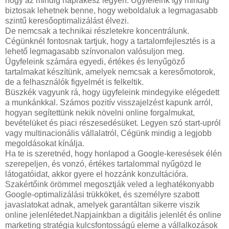
hogy az mindig naprakész legyen. Ügyfeleink így mindig
biztosak lehetnek benne, hogy weboldaluk a legmagasabb
szintű keresőoptimalizálást élvezi.
De nemcsak a technikai részletekre koncentrálunk.
Cégünknél fontosnak tartjuk, hogy a tartalomfejlesztés is a
lehető legmagasabb színvonalon valósuljon meg.
Ügyfeleink számára egyedi, értékes és lenyűgöző
tartalmakat készítünk, amelyek nemcsak a keresőmotorok,
de a felhasználók figyelmét is felkeltik.
Büszkék vagyunk rá, hogy ügyfeleink mindegyike elégedett
a munkánkkal. Számos pozitív visszajelzést kapunk arról,
hogyan segítettünk nekik növelni online forgalmukat,
bevételüket és piaci részesedésüket. Legyen szó start-upról
vagy multinacionális vállalatról, Cégünk mindig a legjobb
megoldásokat kínálja.
Ha te is szeretnéd, hogy honlapod a Google-keresések élén
szerepeljen, és vonzó, értékes tartalommal nyűgözd le
látogatóidat, akkor gyere el hozzánk konzultációra.
Szakértőink örömmel megosztják veled a leghatékonyabb
Google-optimalizálási trükköket, és személyre szabott
javaslatokat adnak, amelyek garantáltan sikerre viszik
online jelenlétedet.Napjainkban a digitális jelenlét és online
marketing stratégia kulcsfontosságú eleme a vállalkozások