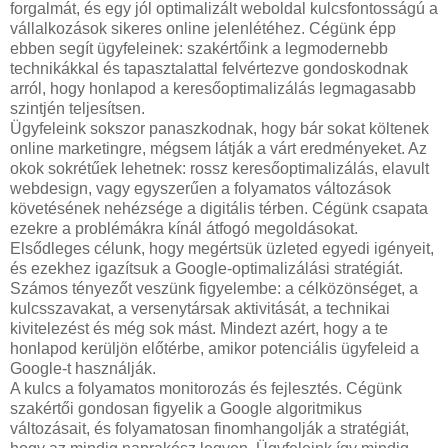
forgalmát, és egy jól optimalizált weboldal kulcsfontosságú a
vállalkozások sikeres online jelenlétéhez. Cégünk épp
ebben segít ügyfeleinek: szakértőink a legmodernebb
technikákkal és tapasztalattal felvértezve gondoskodnak
arról, hogy honlapod a keresőoptimalizálás legmagasabb
szintjén teljesítsen.
Ügyfeleink sokszor panaszkodnak, hogy bár sokat költenek
online marketingre, mégsem látják a várt eredményeket. Az
okok sokrétűek lehetnek: rossz keresőoptimalizálás, elavult
webdesign, vagy egyszerűen a folyamatos változások
követésének nehézsége a digitális térben. Cégünk csapata
ezekre a problémákra kínál átfogó megoldásokat.
Elsődleges célunk, hogy megértsük üzleted egyedi igényeit,
és ezekhez igazítsuk a Google-optimalizálási stratégiát.
Számos tényezőt veszünk figyelembe: a célközönséget, a
kulcsszavakat, a versenytársak aktivitását, a technikai
kivitelezést és még sok mást. Mindezt azért, hogy a te
honlapod kerüljön előtérbe, amikor potenciális ügyfeleid a
Google-t használják.
A kulcs a folyamatos monitorozás és fejlesztés. Cégünk
szakértői gondosan figyelik a Google algoritmikus
változásait, és folyamatosan finomhangolják a stratégiát,