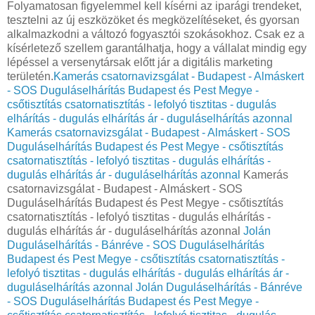
Folyamatosan figyelemmel kell kísérni az iparági trendeket,
tesztelni az új eszközöket és megközelítéseket, és gyorsan
alkalmazkodni a változó fogyasztói szokásokhoz. Csak ez a
kísérletező szellem garantálhatja, hogy a vállalat mindig egy
lépéssel a versenytársak előtt jár a digitális marketing
területén.
Kamerás csatornavizsgálat - Budapest - Almáskert
- SOS Duguláselhárítás Budapest és Pest Megye -
csőtisztítás csatornatisztítás - lefolyó tisztitas - dugulás
elhárítás - dugulás elhárítás ár - duguláselhárítás azonnal
Kamerás csatornavizsgálat - Budapest - Almáskert - SOS
Duguláselhárítás Budapest és Pest Megye - csőtisztítás
csatornatisztítás - lefolyó tisztitas - dugulás elhárítás -
dugulás elhárítás ár - duguláselhárítás azonnal
Kamerás
csatornavizsgálat - Budapest - Almáskert - SOS
Duguláselhárítás Budapest és Pest Megye - csőtisztítás
csatornatisztítás - lefolyó tisztitas - dugulás elhárítás -
dugulás elhárítás ár - duguláselhárítás azonnal
Jolán
Duguláselhárítás - Bánréve - SOS Duguláselhárítás
Budapest és Pest Megye - csőtisztítás csatornatisztítás -
lefolyó tisztitas - dugulás elhárítás - dugulás elhárítás ár -
duguláselhárítás azonnal
Jolán Duguláselhárítás - Bánréve
- SOS Duguláselhárítás Budapest és Pest Megye -