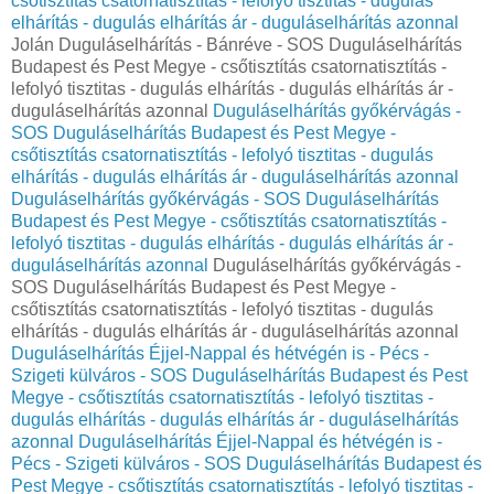
csőtisztítás csatornatisztítás - lefolyó tisztitas - dugulás
elhárítás - dugulás elhárítás ár - duguláselhárítás azonnal
Jolán Duguláselhárítás - Bánréve - SOS Duguláselhárítás
Budapest és Pest Megye - csőtisztítás csatornatisztítás -
lefolyó tisztitas - dugulás elhárítás - dugulás elhárítás ár -
duguláselhárítás azonnal
Duguláselhárítás győkérvágás -
SOS Duguláselhárítás Budapest és Pest Megye -
csőtisztítás csatornatisztítás - lefolyó tisztitas - dugulás
elhárítás - dugulás elhárítás ár - duguláselhárítás azonnal
Duguláselhárítás győkérvágás - SOS Duguláselhárítás
Budapest és Pest Megye - csőtisztítás csatornatisztítás -
lefolyó tisztitas - dugulás elhárítás - dugulás elhárítás ár -
duguláselhárítás azonnal
Duguláselhárítás győkérvágás -
SOS Duguláselhárítás Budapest és Pest Megye -
csőtisztítás csatornatisztítás - lefolyó tisztitas - dugulás
elhárítás - dugulás elhárítás ár - duguláselhárítás azonnal
Duguláselhárítás Éjjel-Nappal és hétvégén is - Pécs -
Szigeti külváros - SOS Duguláselhárítás Budapest és Pest
Megye - csőtisztítás csatornatisztítás - lefolyó tisztitas -
dugulás elhárítás - dugulás elhárítás ár - duguláselhárítás
azonnal
Duguláselhárítás Éjjel-Nappal és hétvégén is -
Pécs - Szigeti külváros - SOS Duguláselhárítás Budapest és
Pest Megye - csőtisztítás csatornatisztítás - lefolyó tisztitas -