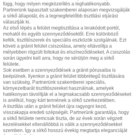
függ, hogy milyen megközelítés a leghatékonyabb.
Partnerünk tapasztalt szakemberei alaposan megvizsgálják
a sírkő állapotát, és a legmegfelelőbb tisztítási eljárást
választják ki.
Az első lépés a felület megtisztítása a lerakódott portól,
mohatól és egyéb szennyeződésektől. Erre különböző
kefék, tisztítószerek és speciális eszközök szolgálnak. Ezt
követi a gránit felület csiszolása, amely eltávolítja a
mélyebben rögzült foltokat és elszíneződéseket. A csiszolás
során ügyelni kell arra, hogy ne sérüljön meg a sírkő
felülete.
Sok esetben a szennyeződések a gránit pórusaiba is
beépülnek. Ilyenkor a gránit felület többrétegű tisztítására
van szükség. Partnerünk szakemberei speciális,
környezetbarát tisztítószereket használnak, amelyek
hatékonyan távolítják el a legmakacsabb szennyeződéseket
is anélkül, hogy kárt tennének a sírkő szerkezetében.
A tisztítás után a gránit felület újra ragyogni kezd,
visszakapja eredeti szépségét. Partnerünk garantálja, hogy
a sírkő felülete nemcsak tiszta, de az évek során végzett
kezelésekkel ellenállóbbá is válik a szennyeződésekkel
szemben. Így a sírkő hosszú évekig megtartja eleganciáját