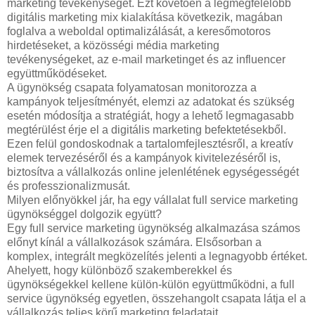
marketing tevékenységét. Ezt követően a legmegfelelőbb
digitális marketing mix kialakítása következik, magában
foglalva a weboldal optimalizálását, a keresőmotoros
hirdetéseket, a közösségi média marketing
tevékenységeket, az e-mail marketinget és az influencer
együttműködéseket.
A ügynökség csapata folyamatosan monitorozza a
kampányok teljesítményét, elemzi az adatokat és szükség
esetén módosítja a stratégiát, hogy a lehető legmagasabb
megtérülést érje el a digitális marketing befektetésekből.
Ezen felül gondoskodnak a tartalomfejlesztésről, a kreatív
elemek tervezéséről és a kampányok kivitelezéséről is,
biztosítva a vállalkozás online jelenlétének egységességét
és professzionalizmusát.
Milyen előnyökkel jár, ha egy vállalat full service marketing
ügynökséggel dolgozik együtt?
Egy full service marketing ügynökség alkalmazása számos
előnyt kínál a vállalkozások számára. Elsősorban a
komplex, integrált megközelítés jelenti a legnagyobb értéket.
Ahelyett, hogy különböző szakemberekkel és
ügynökségekkel kellene külön-külön együttműködni, a full
service ügynökség egyetlen, összehangolt csapata látja el a
vállalkozás teljes körű marketing feladatait.