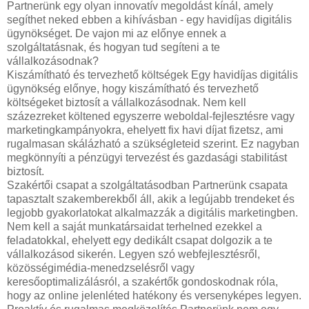
Partnerünk egy olyan innovatív megoldást kínál, amely
segíthet neked ebben a kihívásban - egy havidíjas digitális
ügynökséget. De vajon mi az előnye ennek a
szolgáltatásnak, és hogyan tud segíteni a te
vállalkozásodnak?
Kiszámítható és tervezhető költségek Egy havidíjas digitális
ügynökség előnye, hogy kiszámítható és tervezhető
költségeket biztosít a vállalkozásodnak. Nem kell
százezreket költened egyszerre weboldal-fejlesztésre vagy
marketingkampányokra, ehelyett fix havi díjat fizetsz, ami
rugalmasan skálázható a szükségleteid szerint. Ez nagyban
megkönnyíti a pénzügyi tervezést és gazdasági stabilitást
biztosít.
Szakértői csapat a szolgáltatásodban Partnerünk csapata
tapasztalt szakemberekből áll, akik a legújabb trendeket és
legjobb gyakorlatokat alkalmazzák a digitális marketingben.
Nem kell a saját munkatársaidat terhelned ezekkel a
feladatokkal, ehelyett egy dedikált csapat dolgozik a te
vállalkozásod sikerén. Legyen szó webfejlesztésről,
közösségimédia-menedzselésről vagy
keresőoptimalizálásról, a szakértők gondoskodnak róla,
hogy az online jelenléted hatékony és versenyképes legyen.