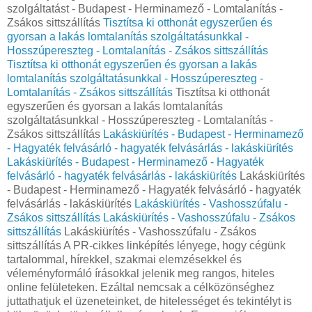
szolgáltatást - Budapest - Herminamező - Lomtalanítás -
Zsákos sittszállítás
Tisztítsa ki otthonát egyszerűen és
gyorsan a lakás lomtalanítás szolgáltatásunkkal -
Hosszúpereszteg - Lomtalanítás - Zsákos sittszállítás
Tisztítsa ki otthonát egyszerűen és gyorsan a lakás
lomtalanítás szolgáltatásunkkal - Hosszúpereszteg -
Lomtalanítás - Zsákos sittszállítás
Tisztítsa ki otthonát
egyszerűen és gyorsan a lakás lomtalanítás
szolgáltatásunkkal - Hosszúpereszteg - Lomtalanítás -
Zsákos sittszállítás
Lakáskiürítés - Budapest - Herminamező
- Hagyaték felvásárló - hagyaték felvásárlás - lakáskiürítés
Lakáskiürítés - Budapest - Herminamező - Hagyaték
felvásárló - hagyaték felvásárlás - lakáskiürítés
Lakáskiürítés
- Budapest - Herminamező - Hagyaték felvásárló - hagyaték
felvásárlás - lakáskiürítés
Lakáskiürítés - Vashosszúfalu -
Zsákos sittszállítás
Lakáskiürítés - Vashosszúfalu - Zsákos
sittszállítás
Lakáskiürítés - Vashosszúfalu - Zsákos
sittszállítás A PR-cikkes linképítés lényege, hogy cégünk
tartalommal, hírekkel, szakmai elemzésekkel és
véleményformáló írásokkal jelenik meg rangos, hiteles
online felületeken. Ezáltal nemcsak a célközönséghez
juttathatjuk el üzeneteinket, de hitelességet és tekintélyt is