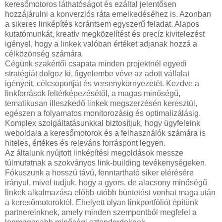
keresőmotoros láthatóságot és ezáltal jelentősen
hozzájárulni a konverziós ráta emelkedéséhez is. Azonban
a sikeres linképítés korántsem egyszerű feladat. Alapos
kutatómunkát, kreatív megközelítést és precíz kivitelezést
igényel, hogy a linkek valóban értéket adjanak hozzá a
célközönség számára.
Cégünk szakértői csapata minden projektnél egyedi
stratégiát dolgoz ki, figyelembe véve az adott vállalat
igényeit, célcsoportját és versenykörnyezetét. Kezdve a
linkforrások feltérképezésétől, a magas minőségű,
tematikusan illeszkedő linkek megszerzésén keresztül,
egészen a folyamatos monitorozásig és optimalizálásig.
Komplex szolgáltatásunkkal biztosítjuk, hogy ügyfeleink
weboldala a keresőmotorok és a felhasználók számára is
hiteles, értékes és releváns forráspont legyen.
Az általunk nyújtott linképítési megoldások messze
túlmutatnak a szokványos link-building tevékenységeken.
Fókuszunk a hosszú távú, fenntartható siker elérésére
irányul, mivel tudjuk, hogy a gyors, de alacsony minőségű
linkek alkalmazása előbb-utóbb büntetést vonhat maga után
a keresőmotoroktól. Ehelyett olyan linkportfóliót építünk
partnereinknek, amely minden szempontból megfelel a