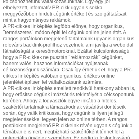
kölcsönözhetünk vállalkozásunknak. Egy-egy jól
elhelyezett, informatív PR-cikk ugyanis sokkal
meggyőzőbben hirdeti cégünk értékeit és szolgáltatásait,
mint a hagyományos reklámok.
A PR-cikkes linképítés legfőbb előnye, hogy organikus,
"természetes" módon építi fel cégünk online jelenlétét. A
rangos portálokon megjelenő tartalmaink ugyanis organikus,
releváns backlink-profilhoz vezetnek, ami javítja a weboldal
láthatóságát a keresőmotoroknál. Ezáltal kulcsfontosságú,
hogy a PR-cikkek ne pusztán "reklámozzák" cégünket,
hanem valós, hasznos információkat nyújtsanak
célközönségünk számára. Csak így érhetjük el, hogy a PR-
cikkes linképítés valóban organikus, értékes online
jelenlétet építsen fel vállalkozásunk számára.
A PR-cikkes linképítés emellett rendkívül hatékony abban is,
hogy erősítse cégünk imázsát és tekintélyét a célcsoportunk
körében. Ahogy a fogyasztók egyre inkább a hiteles,
szakértői tartalmakra támaszkodnak vásárlási döntéseik
során, úgy válik kritikussá, hogy cégünk is ilyen jellegű
megjelenésekkel legyen jelen az online térben. A rangos
portálokon megjelenő PR-cikkeink révén ugyanis cégünk a
témában elismert, megbízható szakértőként tűnhet fel a
potenciális ügyfelek szemében. Ez pedig kulcsfontosságú