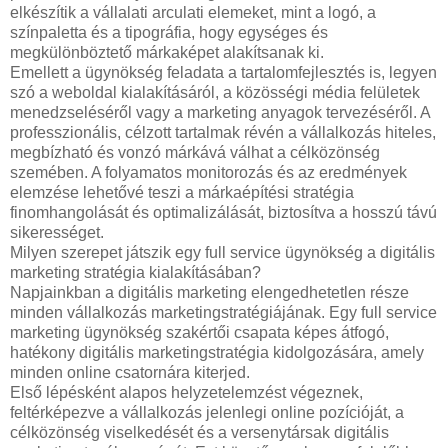
elkészítik a vállalati arculati elemeket, mint a logó, a
színpaletta és a tipográfia, hogy egységes és
megkülönböztető márkaképet alakítsanak ki.
Emellett a ügynökség feladata a tartalomfejlesztés is, legyen
szó a weboldal kialakításáról, a közösségi média felületek
menedzseléséről vagy a marketing anyagok tervezéséről. A
professzionális, célzott tartalmak révén a vállalkozás hiteles,
megbízható és vonzó márkává válhat a célközönség
szemében. A folyamatos monitorozás és az eredmények
elemzése lehetővé teszi a márkaépítési stratégia
finomhangolását és optimalizálását, biztosítva a hosszú távú
sikerességet.
Milyen szerepet játszik egy full service ügynökség a digitális
marketing stratégia kialakításában?
Napjainkban a digitális marketing elengedhetetlen része
minden vállalkozás marketingstratégiájának. Egy full service
marketing ügynökség szakértői csapata képes átfogó,
hatékony digitális marketingstratégia kidolgozására, amely
minden online csatornára kiterjed.
Első lépésként alapos helyzetelemzést végeznek,
feltérképezve a vállalkozás jelenlegi online pozícióját, a
célközönség viselkedését és a versenytársak digitális