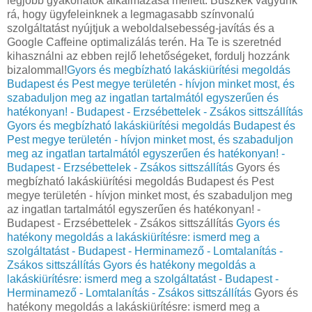
legjobb gyakorlatok alkalmazása mellett. Büszkék vagyunk
rá, hogy ügyfeleinknek a legmagasabb színvonalú
szolgáltatást nyújtjuk a weboldalsebesség-javítás és a
Google Caffeine optimalizálás terén. Ha Te is szeretnéd
kihasználni az ebben rejlő lehetőségeket, fordulj hozzánk
bizalommal!
Gyors és megbízható lakáskiürítési megoldás
Budapest és Pest megye területén - hívjon minket most, és
szabaduljon meg az ingatlan tartalmától egyszerűen és
hatékonyan! - Budapest - Erzsébettelek - Zsákos sittszállítás
Gyors és megbízható lakáskiürítési megoldás Budapest és
Pest megye területén - hívjon minket most, és szabaduljon
meg az ingatlan tartalmától egyszerűen és hatékonyan! -
Budapest - Erzsébettelek - Zsákos sittszállítás
Gyors és
megbízható lakáskiürítési megoldás Budapest és Pest
megye területén - hívjon minket most, és szabaduljon meg
az ingatlan tartalmától egyszerűen és hatékonyan! -
Budapest - Erzsébettelek - Zsákos sittszállítás
Gyors és
hatékony megoldás a lakáskiürítésre: ismerd meg a
szolgáltatást - Budapest - Herminamező - Lomtalanítás -
Zsákos sittszállítás
Gyors és hatékony megoldás a
lakáskiürítésre: ismerd meg a szolgáltatást - Budapest -
Herminamező - Lomtalanítás - Zsákos sittszállítás
Gyors és
hatékony megoldás a lakáskiürítésre: ismerd meg a