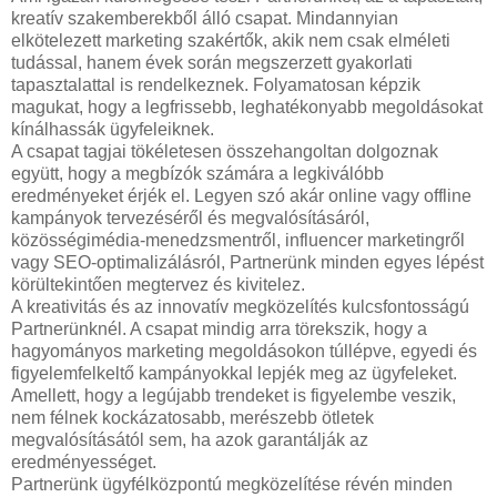
kreatív szakemberekből álló csapat. Mindannyian
elkötelezett marketing szakértők, akik nem csak elméleti
tudással, hanem évek során megszerzett gyakorlati
tapasztalattal is rendelkeznek. Folyamatosan képzik
magukat, hogy a legfrissebb, leghatékonyabb megoldásokat
kínálhassák ügyfeleiknek.
A csapat tagjai tökéletesen összehangoltan dolgoznak
együtt, hogy a megbízók számára a legkiválóbb
eredményeket érjék el. Legyen szó akár online vagy offline
kampányok tervezéséről és megvalósításáról,
közösségimédia-menedzsmentről, influencer marketingről
vagy SEO-optimalizálásról, Partnerünk minden egyes lépést
körültekintően megtervez és kivitelez.
A kreativitás és az innovatív megközelítés kulcsfontosságú
Partnerünknél. A csapat mindig arra törekszik, hogy a
hagyományos marketing megoldásokon túllépve, egyedi és
figyelemfelkeltő kampányokkal lepjék meg az ügyfeleket.
Amellett, hogy a legújabb trendeket is figyelembe veszik,
nem félnek kockázatosabb, merészebb ötletek
megvalósításától sem, ha azok garantálják az
eredményességet.
Partnerünk ügyfélközpontú megközelítése révén minden