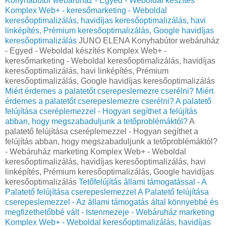
Konyhabútor webáruház - Egyed - Weboldal készítés
Komplex Web+ - keresőmarketing - Weboldal
keresőoptimalizálás, havidíjas keresőoptimalizálás, havi
linképítés, Prémium keresőoptimalizálás, Google havidíjas
keresőoptimalizálás
JUNO ELENA Konyhabútor webáruház
- Egyed - Weboldal készítés Komplex Web+ -
keresőmarketing - Weboldal keresőoptimalizálás, havidíjas
keresőoptimalizálás, havi linképítés, Prémium
keresőoptimalizálás, Google havidíjas keresőoptimalizálás
Miért érdemes a palatetőt cserepeslemezre cserélni?
Miért
érdemes a palatetőt cserepeslemezre cserélni?
A palatető
felújítása cseréplemezzel - Hogyan segíthet a felújítás
abban, hogy megszabaduljunk a tetőproblémáktól?
A
palatető felújítása cseréplemezzel - Hogyan segíthet a
felújítás abban, hogy megszabaduljunk a tetőproblémáktól?
- Webáruház marketing Komplex Web+ - Weboldal
keresőoptimalizálás, havidíjas keresőoptimalizálás, havi
linképítés, Prémium keresőoptimalizálás, Google havidíjas
keresőoptimalizálás
Tetőfelújítás állami támogatással - A
Palatető felújítása cserepeslemezzel
A Palatető felújítása
cserepeslemezzel - Az állami támogatás által könnyebbé és
megfizethetőbbé vált - Istenmezeje - Webáruház marketing
Komplex Web+ - Weboldal keresőoptimalizálás, havidíjas