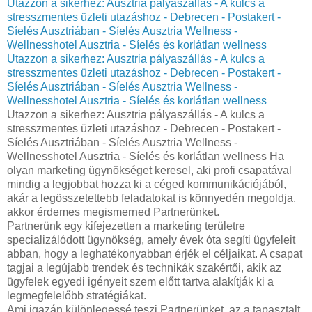
Utazzon a sikerhez: Ausztria pályaszállás - A kulcs a
stresszmentes üzleti utazáshoz - Debrecen - Postakert -
Síelés Ausztriában - Síelés Ausztria Wellness -
Wellnesshotel Ausztria - Síelés és korlátlan wellness
Utazzon a sikerhez: Ausztria pályaszállás - A kulcs a
stresszmentes üzleti utazáshoz - Debrecen - Postakert -
Síelés Ausztriában - Síelés Ausztria Wellness -
Wellnesshotel Ausztria - Síelés és korlátlan wellness
Utazzon a sikerhez: Ausztria pályaszállás - A kulcs a
stresszmentes üzleti utazáshoz - Debrecen - Postakert -
Síelés Ausztriában - Síelés Ausztria Wellness -
Wellnesshotel Ausztria - Síelés és korlátlan wellness Ha
olyan marketing ügynökséget keresel, aki profi csapatával
mindig a legjobbat hozza ki a céged kommunikációjából,
akár a legösszetettebb feladatokat is könnyedén megoldja,
akkor érdemes megismerned Partnerünket.
Partnerünk egy kifejezetten a marketing területre
specializálódott ügynökség, amely évek óta segíti ügyfeleit
abban, hogy a leghatékonyabban érjék el céljaikat. A csapat
tagjai a legújabb trendek és technikák szakértői, akik az
ügyfelek egyedi igényeit szem előtt tartva alakítják ki a
legmegfelelőbb stratégiákat.
Ami igazán különlegessé teszi Partnerünket, az a tapasztalt,