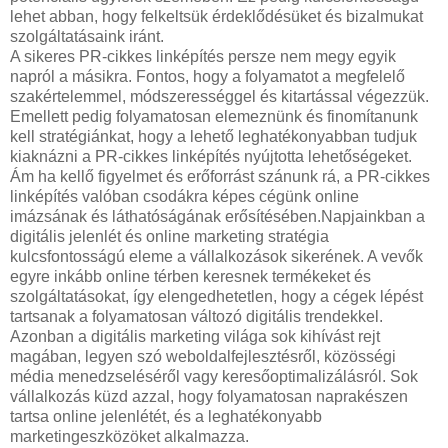
lehet abban, hogy felkeltsük érdeklődésüket és bizalmukat
szolgáltatásaink iránt.
A sikeres PR-cikkes linképítés persze nem megy egyik
napról a másikra. Fontos, hogy a folyamatot a megfelelő
szakértelemmel, módszerességgel és kitartással végezzük.
Emellett pedig folyamatosan elemeznünk és finomítanunk
kell stratégiánkat, hogy a lehető leghatékonyabban tudjuk
kiaknázni a PR-cikkes linképítés nyújtotta lehetőségeket.
Ám ha kellő figyelmet és erőforrást szánunk rá, a PR-cikkes
linképítés valóban csodákra képes cégünk online
imázsának és láthatóságának erősítésében.Napjainkban a
digitális jelenlét és online marketing stratégia
kulcsfontosságú eleme a vállalkozások sikerének. A vevők
egyre inkább online térben keresnek termékeket és
szolgáltatásokat, így elengedhetetlen, hogy a cégek lépést
tartsanak a folyamatosan változó digitális trendekkel.
Azonban a digitális marketing világa sok kihívást rejt
magában, legyen szó weboldalfejlesztésről, közösségi
média menedzseléséről vagy keresőoptimalizálásról. Sok
vállalkozás küzd azzal, hogy folyamatosan naprakészen
tartsa online jelenlétét, és a leghatékonyabb
marketingeszközöket alkalmazza.