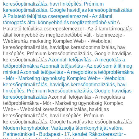
keresőoptimalizálás, havi linképítés, Prémium
keresőoptimalizálás, Google havidíjas keresőoptimalizálás
A Palatető felújítása cserepeslemezzel - Az állami
támogatás által könnyebbé és megfizethetőbbé vált
A
Palatető felújítása cserepeslemezzel - Az állami támogatás
által könnyebbé és megfizethetőbbé vált - Istenmezeje -
Webáruház marketing Komplex Web+ - Weboldal
keresőoptimalizálás, havidíjas keresőoptimalizálás, havi
linképítés, Prémium keresőoptimalizálás, Google havidíjas
keresőoptimalizálás
Azonnali tetőjavítás - A megoldás a
tetőproblémákra
Azonnali tetőjavítás - Az eső sem állít meg
minket!
Azonnali tetőjavítás - A megoldás a tetőproblémákra
- Mór - Marketing ügynökség Komplex Web+ - Weboldal
keresőoptimalizálás, havidíjas keresőoptimalizálás, havi
linképítés, Prémium keresőoptimalizálás, Google havidíjas
keresőoptimalizálás
Azonnali tetőjavítás - A megoldás a
tetőproblémákra - Mór - Marketing ügynökség Komplex
Web+ - Weboldal keresőoptimalizálás, havidíjas
keresőoptimalizálás, havi linképítés, Prémium
keresőoptimalizálás, Google havidíjas keresőoptimalizálás
Modern konyhabútor: Varázsolja álomkonyháját valóra
Partnerünkkel! - Budapest - 17. kerület Rákoskeresztúr -