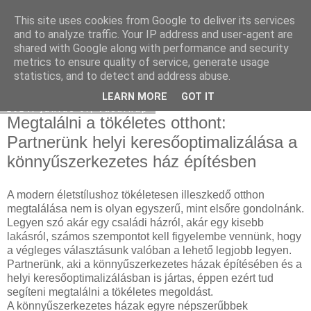
This site uses cookies from Google to deliver its services
Hulladékgyűjtés
and to analyze traffic. Your IP address and user-agent are
shared with Google along with performance and security
metrics to ensure quality of service, generate usage
statistics, and to detect and address abuse.
▼
LEARN MORE
GOT IT
2024. június 9., vasárnap
Megtalálni a tökéletes otthont:
Partnerünk helyi keresőoptimalizálása a
könnyűszerkezetes ház építésben
A modern életstílushoz tökéletesen illeszkedő otthon
megtalálása nem is olyan egyszerű, mint elsőre gondolnánk.
Legyen szó akár egy családi házról, akár egy kisebb
lakásról, számos szempontot kell figyelembe vennünk, hogy
a végleges választásunk valóban a lehető legjobb legyen.
Partnerünk, aki a könnyűszerkezetes házak építésében és a
helyi keresőoptimalizálásban is jártas, éppen ezért tud
segíteni megtalálni a tökéletes megoldást.
A könnyűszerkezetes házak egyre népszerűbbek