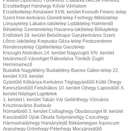
Pasarét Lipótmező Törökvész Csatárka Gercse Felhévíz
Erzsébetliget Hárshegy Kővár Vérhalom
Erzsébettelep Almáskert XVIII. kerület Kossuth Ferenc-telep
Szent Imre-kertváros Gloriett-telep Ferihegy Miklóstelep
Lónyaytelep Lakatos-lakótelep Liptáktelep Halmierdő
Bélatelep Szemeretelep Havanna-lakótelep Bókaytelep
Erdőskert 18. kerület Belsőmajor Ganzkertváros Szent
Lőrinc-lakótelep Krepuska Géza-telep Pestszentimre
Rendessytelep Újpéteritelep Ganztelep
Kiszugló Alsórákos 14. kerület Nagyzugló XIV. kerület
Istvánmező Városliget Rákosfalva Törökőr Zugló
Herminamező
Budafok Nagytétény Budatétény Baross Gábor-telep 22.
kerület XXII. kerület
Gyárdűlő Kőbánya-Kertváros Téglagyárdűlő Kúttó Óhegy
Keresztúridűlő Felsőrákos 10. kerület Újhegy Laposdűlő X.
kerület Népliget Ligettelek
1. kerület I. kerület Tabán Vár Gellérthegy Víziváros
Krisztinaváros Budavár
Rómaifürdő 3. kerület Csillaghegy Óbudaisziget III. kerület
Kaszásdűlő Újlak Óbuda Solymárvölgy Csúcshegy
Hármashatárhegy Harsánylejtő Békásmegyer Aquincum
Aranyhegy-Ürömhegy-Péterhegy Mocsárosdűlő