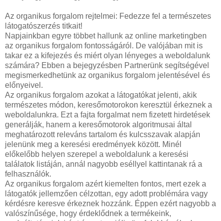
Az organikus forgalom rejtelmei: Fedezze fel a természetes
látogatószerzés titkait!
Napjainkban egyre többet hallunk az online marketingben
az organikus forgalom fontosságáról. De valójában mit is
takar ez a kifejezés és miért olyan lényeges a weboldalunk
számára? Ebben a bejegyzésben Partnerünk segítségével
megismerkedhetünk az organikus forgalom jelentésével és
előnyeivel.
Az organikus forgalom azokat a látogatókat jelenti, akik
természetes módon, keresőmotorokon keresztül érkeznek a
weboldalunkra. Ezt a fajta forgalmat nem fizetett hirdetések
generálják, hanem a keresőmotorok algoritmusai által
meghatározott releváns tartalom és kulcsszavak alapján
jelenünk meg a keresési eredmények között. Minél
előkelőbb helyen szerepel a weboldalunk a keresési
találatok listáján, annál nagyobb eséllyel kattintanak rá a
felhasználók.
Az organikus forgalom azért kiemelten fontos, mert ezek a
látogatók jellemzően célzottan, egy adott problémára vagy
kérdésre keresve érkeznek hozzánk. Éppen ezért nagyobb a
valószínűsége, hogy érdeklődnek a termékeink,