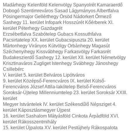
Madárhegy Kelenföld Kelenvölgy Spanyolrét Kamaraerdő
Dobogó Szentimreváros Sasad Lágymányos Albertfalva
Pösingermajor Gellérthegy Örsöd Nádorkert Őrmező
Sashegy 11. kerület Infopark Hosszúrét Kőérberek XI.
kerület Péterhegy Gazdagrét
Erzsébetfalva Szabótelep Gubacs Kossuthfalva
Pacsirtatelep XX. kerület Gubacsipuszta 20. kerület
Mártonhegy Virányos Kútvölgy Orbánhegy Magasút
Széchenyihegy Kissvábhegy Farkasvölgy Farkasrét
Budakeszierdő Sashegy 12. kerület XII. kerület Németvölgy
Krisztinaváros Zugliget Istenhegy Svábhegy Jánoshegy
Csillebérc
V. kerület 5. kerület Belváros Lipótváros
9. kerület Középső-Ferencváros IX. kerület Külső-
Ferencváros József Attila-lakótelep Belső-Ferencváros
Soroksár-Újtelep Millenniumtelep 23. kerület Soroksár XXIII.
kerület
Megyer Istvántelek IV. kerület Székesdűlő Népsziget 4.
kerület Káposztásmegyer Újpest
16. kerület Sashalom Mátyásföld Cinkota Árpádföld XVI.
kerület Rákosszentmihály
15. kerület Újpalota XV. kerület Pestújhely Rákospalota