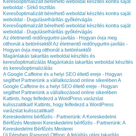
Keresőoptimalizált bérelhető weboldal készítés kontra saját
weboldal - Sírkő tisztítás
Keresőoptimalizált bérelhető weboldal készítés kontra saját
weboldal - Duguláselhárítás győkérvágás
Keresőoptimalizált bérelhető weboldal készítés kontra saját
weboldal - Duguláselhárítás győkérvágás
Az életmentő redőnygurtni-javítás - Hogyan óvja meg
otthonát a betörésektől
Az életmentő redőnygurtni-javítás -
Hogyan óvja meg otthonát a betörésektől
Magánlakás takarítás weboldal készítés és
keresőoptimalizálás
Magánlakás takarítás weboldal készítés
és keresőoptimalizálás
A Google Caffeine és a helyi SEO éltető ereje - Hogyan
segíthet Partnerünk a vállalkozásod online sikerében
A
Google Caffeine és a helyi SEO éltető ereje - Hogyan
segíthet Partnerünk a vállalkozásod online sikerében
Kattints, hogy felfedezd a WordPress varázslat
kulisszatitkait!
Kattints, hogy felfedezd a WordPress
varázslat kulisszatitkait!
Kereskedelmi bérfőzés - Partnerünk: A Kereskedelmi
Bérfőzés Mesterei
Kereskedelmi bérfőzés - Partnerünk: A
Kereskedelmi Bérfőzés Mesterei
Új Fényben Ragyogó Otthon: A felújítás utáni takarítás