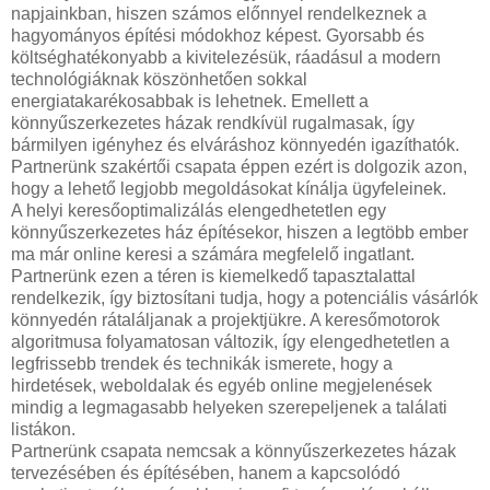
napjainkban, hiszen számos előnnyel rendelkeznek a
hagyományos építési módokhoz képest. Gyorsabb és
költséghatékonyabb a kivitelezésük, ráadásul a modern
technológiáknak köszönhetően sokkal
energiatakarékosabbak is lehetnek. Emellett a
könnyűszerkezetes házak rendkívül rugalmasak, így
bármilyen igényhez és elváráshoz könnyedén igazíthatók.
Partnerünk szakértői csapata éppen ezért is dolgozik azon,
hogy a lehető legjobb megoldásokat kínálja ügyfeleinek.
A helyi keresőoptimalizálás elengedhetetlen egy
könnyűszerkezetes ház építésekor, hiszen a legtöbb ember
ma már online keresi a számára megfelelő ingatlant.
Partnerünk ezen a téren is kiemelkedő tapasztalattal
rendelkezik, így biztosítani tudja, hogy a potenciális vásárlók
könnyedén rátaláljanak a projektjükre. A keresőmotorok
algoritmusa folyamatosan változik, így elengedhetetlen a
legfrissebb trendek és technikák ismerete, hogy a
hirdetések, weboldalak és egyéb online megjelenések
mindig a legmagasabb helyeken szerepeljenek a találati
listákon.
Partnerünk csapata nemcsak a könnyűszerkezetes házak
tervezésében és építésében, hanem a kapcsolódó