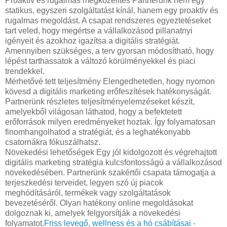
Proaktív és rugalmas megközelítés Partnerünk nem egy
statikus, egyszeri szolgáltatást kínál, hanem egy proaktív és
rugalmas megoldást. A csapat rendszeres egyeztetéseket
tart veled, hogy megértse a vállalkozásod pillanatnyi
igényeit és azokhoz igazítsa a digitális stratégiát.
Amennyiben szükséges, a terv gyorsan módosítható, hogy
lépést tarthassatok a változó körülményekkel és piaci
trendekkel.
Mérhetővé tett teljesítmény Elengedhetetlen, hogy nyomon
kövesd a digitális marketing erőfeszítések hatékonyságát.
Partnerünk részletes teljesítményelemzéseket készít,
amelyekből világosan láthatod, hogy a befektetett
erőforrások milyen eredményeket hoztak. Így folyamatosan
finomhangolhatod a stratégiát, és a leghatékonyabb
csatornákra fókuszálhatsz.
Növekedési lehetőségek Egy jól kidolgozott és végrehajtott
digitális marketing stratégia kulcsfontosságú a vállalkozásod
növekedésében. Partnerünk szakértői csapata támogatja a
terjeszkedési terveidet, legyen szó új piacok
meghódításáról, termékek vagy szolgáltatások
bevezetéséről. Olyan hatékony online megoldásokat
dolgoznak ki, amelyek felgyorsítják a növekedési
folyamatot.
Friss levegő, wellness és a hó csábításai -