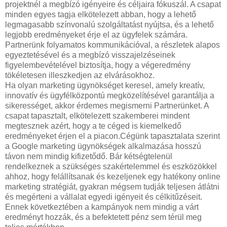
projektnél a megbízó igényeire és céljaira fókuszál. A csapat
minden egyes tagja elkötelezett abban, hogy a lehető
legmagasabb színvonalú szolgáltatást nyújtsa, és a lehető
legjobb eredményeket érje el az ügyfelek számára.
Partnerünk folyamatos kommunikációval, a részletek alapos
egyeztetésével és a megbízó visszajelzéseinek
figyelembevételével biztosítja, hogy a végeredmény
tökéletesen illeszkedjen az elvárásokhoz.
Ha olyan marketing ügynökséget keresel, amely kreatív,
innovatív és ügyfélközpontú megközelítésével garantálja a
sikerességet, akkor érdemes megismerni Partnerünket. A
csapat tapasztalt, elkötelezett szakemberei mindent
megtesznek azért, hogy a te céged is kiemelkedő
eredményeket érjen el a piacon.Cégünk tapasztalata szerint
a Google marketing ügynökségek alkalmazása hosszú
távon nem mindig kifizetődő. Bár kétségtelenül
rendelkeznek a szükséges szakértelemmel és eszközökkel
ahhoz, hogy felállítsanak és kezeljenek egy hatékony online
marketing stratégiát, gyakran mégsem tudják teljesen átlátni
és megérteni a vállalat egyedi igényeit és célkitűzéseit.
Ennek következtében a kampányok nem mindig a várt
eredményt hozzák, és a befektetett pénz sem térül meg