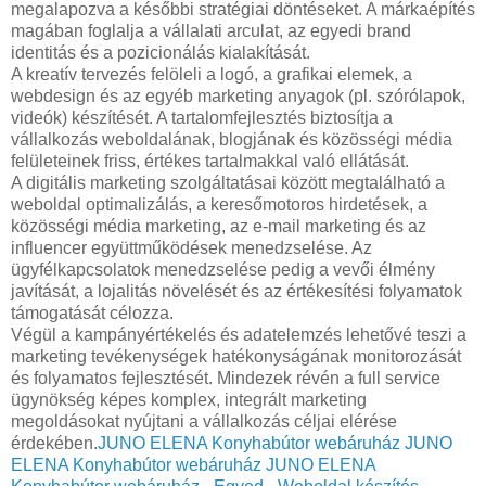
megalapozva a későbbi stratégiai döntéseket. A márkaépítés
magában foglalja a vállalati arculat, az egyedi brand
identitás és a pozicionálás kialakítását.
A kreatív tervezés felöleli a logó, a grafikai elemek, a
webdesign és az egyéb marketing anyagok (pl. szórólapok,
videók) készítését. A tartalomfejlesztés biztosítja a
vállalkozás weboldalának, blogjának és közösségi média
felületeinek friss, értékes tartalmakkal való ellátását.
A digitális marketing szolgáltatásai között megtalálható a
weboldal optimalizálás, a keresőmotoros hirdetések, a
közösségi média marketing, az e-mail marketing és az
influencer együttműködések menedzselése. Az
ügyfélkapcsolatok menedzselése pedig a vevői élmény
javítását, a lojalitás növelését és az értékesítési folyamatok
támogatását célozza.
Végül a kampányértékelés és adatelemzés lehetővé teszi a
marketing tevékenységek hatékonyságának monitorozását
és folyamatos fejlesztését. Mindezek révén a full service
ügynökség képes komplex, integrált marketing
megoldásokat nyújtani a vállalkozás céljai elérése
érdekében.
JUNO ELENA Konyhabútor webáruház
JUNO
ELENA Konyhabútor webáruház
JUNO ELENA