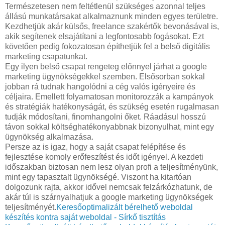
Természetesen nem feltétlenül szükséges azonnal teljes
állású munkatársakat alkalmaznunk minden egyes területre.
Kezdhetjük akár külsős, freelance szakértők bevonásával is,
akik segítenek elsajátítani a legfontosabb fogásokat. Ezt
követően pedig fokozatosan építhetjük fel a belső digitális
marketing csapatunkat.
Egy ilyen belső csapat rengeteg előnnyel járhat a google
marketing ügynökségekkel szemben. Elsősorban sokkal
jobban rá tudnak hangolódni a cég valós igényeire és
céljaira. Emellett folyamatosan monitorozzák a kampányok
és stratégiák hatékonyságát, és szükség esetén rugalmasan
tudják módosítani, finomhangolni őket. Ráadásul hosszú
távon sokkal költséghatékonyabbnak bizonyulhat, mint egy
ügynökség alkalmazása.
Persze az is igaz, hogy a saját csapat felépítése és
fejlesztése komoly erőfeszítést és időt igényel. A kezdeti
időszakban biztosan nem lesz olyan profi a teljesítményünk,
mint egy tapasztalt ügynökségé. Viszont ha kitartóan
dolgozunk rajta, akkor idővel nemcsak felzárkózhatunk, de
akár túl is szárnyalhatjuk a google marketing ügynökségek
teljesítményét.
Keresőoptimalizált bérelhető weboldal
készítés kontra saját weboldal - Sírkő tisztítás