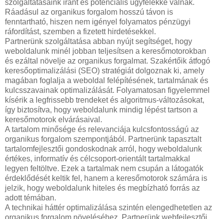
szolgáltatásaink iránt és potenciális ügyfelekké válnak.
Ráadásul az organikus forgalom hosszú távon is
fenntartható, hiszen nem igényel folyamatos pénzügyi
ráfordítást, szemben a fizetett hirdetésekkel.
Partnerünk szolgáltatása abban nyújt segítséget, hogy
weboldalunk minél jobban teljesítsen a keresőmotorokban
és ezáltal növelje az organikus forgalmat. Szakértőik átfogó
keresőoptimalizálási (SEO) stratégiát dolgoznak ki, amely
magában foglalja a weboldal felépítésének, tartalmának és
kulcsszavainak optimalizálását. Folyamatosan figyelemmel
kísérik a legfrissebb trendeket és algoritmus-változásokat,
így biztosítva, hogy weboldalunk mindig lépést tartson a
keresőmotorok elvárásaival.
A tartalom minősége és relevanciája kulcsfontosságú az
organikus forgalom szempontjából. Partnerünk tapasztalt
tartalomfejlesztői gondoskodnak arról, hogy weboldalunk
értékes, informatív és célcsoport-orientált tartalmakkal
legyen feltöltve. Ezek a tartalmak nem csupán a látogatók
érdeklődését keltik fel, hanem a keresőmotorok számára is
jelzik, hogy weboldalunk hiteles és megbízható forrás az
adott témában.
A technikai háttér optimalizálása szintén elengedhetetlen az
organikus forgalom növeléséhez. Partnerünk webfejlesztői