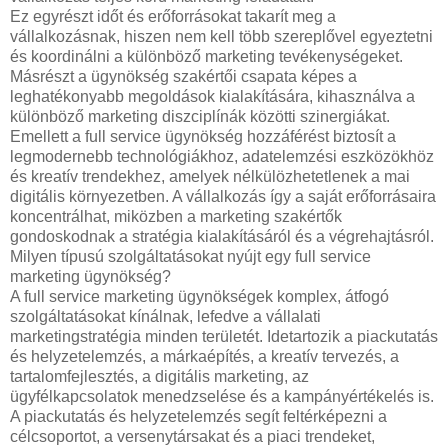
Ez egyrészt időt és erőforrásokat takarít meg a
vállalkozásnak, hiszen nem kell több szereplővel egyeztetni
és koordinálni a különböző marketing tevékenységeket.
Másrészt a ügynökség szakértői csapata képes a
leghatékonyabb megoldások kialakítására, kihasználva a
különböző marketing diszciplínák közötti szinergiákat.
Emellett a full service ügynökség hozzáférést biztosít a
legmodernebb technológiákhoz, adatelemzési eszközökhöz
és kreatív trendekhez, amelyek nélkülözhetetlenek a mai
digitális környezetben. A vállalkozás így a saját erőforrásaira
koncentrálhat, miközben a marketing szakértők
gondoskodnak a stratégia kialakításáról és a végrehajtásról.
Milyen típusú szolgáltatásokat nyújt egy full service
marketing ügynökség?
A full service marketing ügynökségek komplex, átfogó
szolgáltatásokat kínálnak, lefedve a vállalati
marketingstratégia minden területét. Idetartozik a piackutatás
és helyzetelemzés, a márkaépítés, a kreatív tervezés, a
tartalomfejlesztés, a digitális marketing, az
ügyfélkapcsolatok menedzselése és a kampányértékelés is.
A piackutatás és helyzetelemzés segít feltérképezni a
célcsoportot, a versenytársakat és a piaci trendeket,