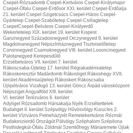
Csepel-Rózsadomb Csepel-Kertváros Csepel-Királymajor
Csepel-Ófalu Csepel-Erdősor XXI. kerület Csepel-Erdőalja
21. kerület Csepel-Szigetcsúcs Csepel-Háros Csepel-
Gyártelep Csepel-Szabótelep Csepel-Csillagtelep
CsepelCsepel-Belváros Csepel-Királyerdő
Wekerletelep XIX. kerület 19. kerület Kispest
Ganznegyed Századosnegyed Orczynegyed 8. kerület
Magdolnanegyed Népszínháznegyed Tisztviselőtelep
Corvinnegyed Csarnoknegyed VIII. kerület Losoncinegyed
Palotanegyed Kerepesdűlő
Erzsébetváros VII. kerület 7. kerület
Rákoscsaba-Újtelep 17. kerület Régiakadémiatelep
Rákoskeresztúr Madárdomb Rákosliget Rákoshegy XVII.
kerület Akadémiaújtelep Rákoskert Rákoscsaba
Újlipótváros Vizafogó 13. kerület Göncz Árpád városközpont
Népsziget Angyalföld XIII. kerület
VI. kerület Terézváros 6. kerület
Adyliget Rózsadomb Hársakalja Nyék Erzsébettelek
Budaliget II. kerület Szépvölgy Hűvösvölgy Kurucles 2.
kerület Víziváros Petneházyrét Remetekertváros Rézmál
Budakeszierdő Országút Pálvölgy Széphalom Szépilona
Pesthidegkút-Ófalu Zöldmál Szemlőhegy Máriaremete Újlak