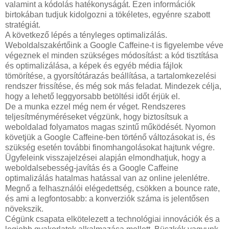
valamint a kódolás hatékonyságát. Ezen információk
birtokában tudjuk kidolgozni a tökéletes, egyénre szabott
stratégiát.
A következő lépés a tényleges optimalizálás.
Weboldalszakértőink a Google Caffeine-t is figyelembe véve
végeznek el minden szükséges módosítást: a kód tisztítása
és optimalizálása, a képek és egyéb média fájlok
tömörítése, a gyorsítótárazás beállítása, a tartalomkezelési
rendszer frissítése, és még sok más feladat. Mindezek célja,
hogy a lehető leggyorsabb betöltési időt érjük el.
De a munka ezzel még nem ér véget. Rendszeres
teljesítményméréseket végzünk, hogy biztosítsuk a
weboldalad folyamatos magas szintű működését. Nyomon
követjük a Google Caffeine-ben történő változásokat is, és
szükség esetén további finomhangolásokat hajtunk végre.
Ügyfeleink visszajelzései alapján elmondhatjuk, hogy a
weboldalsebesség-javítás és a Google Caffeine
optimalizálás hatalmas hatással van az online jelenlétre.
Megnő a felhasználói elégedettség, csökken a bounce rate,
és ami a legfontosabb: a konverziók száma is jelentősen
növekszik.
Cégünk csapata elkötelezett a technológiai innovációk és a