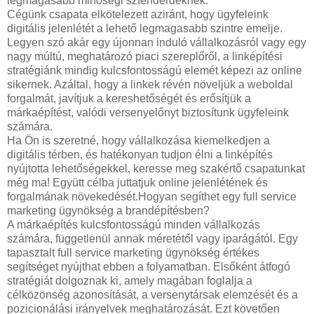
legmagasabb minőségi sztenderdeknek.
Cégünk csapata elkötelezett aziránt, hogy ügyfeleink
digitális jelenlétét a lehető legmagasabb szintre emelje.
Legyen szó akár egy újonnan induló vállalkozásról vagy egy
nagy múltú, meghatározó piaci szereplőről, a linképítési
stratégiánk mindig kulcsfontosságú elemét képezi az online
sikernek. Azáltal, hogy a linkek révén növeljük a weboldal
forgalmát, javítjuk a kereshetőségét és erősítjük a
márkaépítést, valódi versenyelőnyt biztosítunk ügyfeleink
számára.
Ha Ön is szeretné, hogy vállalkozása kiemelkedjen a
digitális térben, és hatékonyan tudjon élni a linképítés
nyújtotta lehetőségekkel, keresse meg szakértő csapatunkat
még ma! Együtt célba juttatjuk online jelenlétének és
forgalmának növekedését.Hogyan segíthet egy full service
marketing ügynökség a brandépítésben?
A márkaépítés kulcsfontosságú minden vállalkozás
számára, függetlenül annak méretétől vagy iparágától. Egy
tapasztalt full service marketing ügynökség értékes
segítséget nyújthat ebben a folyamatban. Elsőként átfogó
stratégiát dolgoznak ki, amely magában foglalja a
célközönség azonosítását, a versenytársak elemzését és a
pozicionálási irányelvek meghatározását. Ezt követően