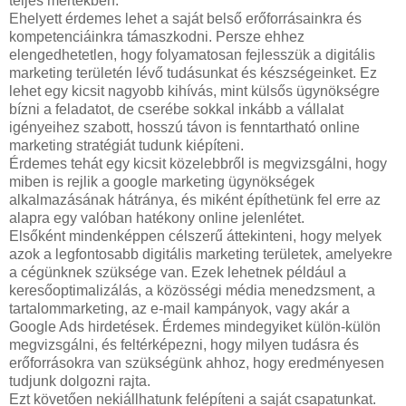
teljes mértékben.
Ehelyett érdemes lehet a saját belső erőforrásainkra és
kompetenciáinkra támaszkodni. Persze ehhez
elengedhetetlen, hogy folyamatosan fejlesszük a digitális
marketing területén lévő tudásunkat és készségeinket. Ez
lehet egy kicsit nagyobb kihívás, mint külsős ügynökségre
bízni a feladatot, de cserébe sokkal inkább a vállalat
igényeihez szabott, hosszú távon is fenntartható online
marketing stratégiát tudunk kiépíteni.
Érdemes tehát egy kicsit közelebbről is megvizsgálni, hogy
miben is rejlik a google marketing ügynökségek
alkalmazásának hátránya, és miként építhetünk fel erre az
alapra egy valóban hatékony online jelenlétet.
Elsőként mindenképpen célszerű áttekinteni, hogy melyek
azok a legfontosabb digitális marketing területek, amelyekre
a cégünknek szüksége van. Ezek lehetnek például a
keresőoptimalizálás, a közösségi média menedzsment, a
tartalommarketing, az e-mail kampányok, vagy akár a
Google Ads hirdetések. Érdemes mindegyiket külön-külön
megvizsgálni, és feltérképezni, hogy milyen tudásra és
erőforrásokra van szükségünk ahhoz, hogy eredményesen
tudjunk dolgozni rajta.
Ezt követően nekiállhatunk felépíteni a saját csapatunkat.