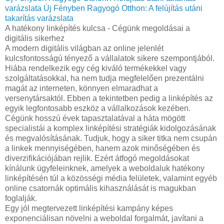
varázslata
Új Fényben Ragyogó Otthon: A felújítás utáni
takarítás varázslata
A hatékony linképítés kulcsa - Cégünk megoldásai a
digitális sikerhez
A modern digitális világban az online jelenlét
kulcsfontosságú tényező a vállalatok sikere szempontjából.
Hiába rendelkezik egy cég kiváló termékekkel vagy
szolgáltatásokkal, ha nem tudja megfelelően prezentálni
magát az interneten, könnyen elmaradhat a
versenytársaktól. Ebben a tekintetben pedig a linképítés az
egyik legfontosabb eszköz a vállalkozások kezében.
Cégünk hosszú évek tapasztalatával a háta mögött
specialistái a komplex linképítési stratégiák kidolgozásának
és megvalósításának. Tudjuk, hogy a siker titka nem csupán
a linkek mennyiségében, hanem azok minőségében és
diverzifikációjában rejlik. Ezért átfogó megoldásokat
kínálunk ügyfeleinknek, amelyek a weboldaluk hatékony
linképítésén túl a közösségi média felületek, valamint egyéb
online csatornák optimális kihasználását is magukban
foglalják.
Egy jól megtervezett linképítési kampány képes
exponenciálisan növelni a weboldal forgalmát, javítani a