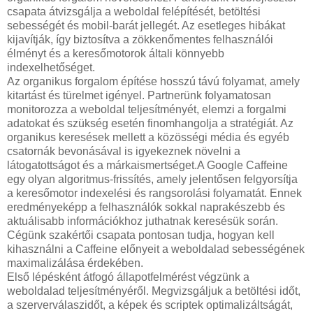
csapata átvizsgálja a weboldal felépítését, betöltési
sebességét és mobil-barát jellegét. Az esetleges hibákat
kijavítják, így biztosítva a zökkenőmentes felhasználói
élményt és a keresőmotorok általi könnyebb
indexelhetőséget.
Az organikus forgalom építése hosszú távú folyamat, amely
kitartást és türelmet igényel. Partnerünk folyamatosan
monitorozza a weboldal teljesítményét, elemzi a forgalmi
adatokat és szükség esetén finomhangolja a stratégiát. Az
organikus keresések mellett a közösségi média és egyéb
csatornák bevonásával is igyekeznek növelni a
látogatottságot és a márkaismertséget.A Google Caffeine
egy olyan algoritmus-frissítés, amely jelentősen felgyorsítja
a keresőmotor indexelési és rangsorolási folyamatát. Ennek
eredményeképp a felhasználók sokkal naprakészebb és
aktuálisabb információkhoz juthatnak keresésük során.
Cégünk szakértői csapata pontosan tudja, hogyan kell
kihasználni a Caffeine előnyeit a weboldalad sebességének
maximalizálása érdekében.
Első lépésként átfogó állapotfelmérést végzünk a
weboldalad teljesítményéről. Megvizsgáljuk a betöltési időt,
a szerverválaszidőt, a képek és scriptek optimalizáltságát,