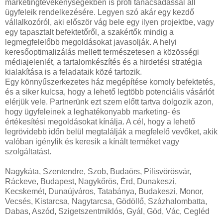
marketingtevékenységekben is profi tanácsadással áll
ügyfeleik rendelkezésére. Legyen szó akár egy kezdő
vállalkozóról, aki először vág bele egy ilyen projektbe, vagy
egy tapasztalt befektetőről, a szakértők mindig a
legmegfelelőbb megoldásokat javasolják. A helyi
keresőoptimalizálás mellett természetesen a közösségi
médiajelenlét, a tartalomkészítés és a hirdetési stratégia
kialakítása is a feladataik közé tartozik.
Egy könnyűszerkezetes ház megépítése komoly befektetés,
és a siker kulcsa, hogy a lehető legtöbb potenciális vásárlót
elérjük vele. Partnerünk ezt szem előtt tartva dolgozik azon,
hogy ügyfeleinek a leghatékonyabb marketing- és
értékesítési megoldásokat kínálja. A cél, hogy a lehető
legrövidebb időn belül megtalálják a megfelelő vevőket, akik
valóban igénylik és keresik a kínált terméket vagy
szolgáltatást.
Nagykáta, Szentendre, Szob, Budaörs, Pilisvörösvár,
Ráckeve, Budapest, Nagykőrös, Érd, Dunakeszi,
Kecskemét, Dunaújváros, Tatabánya, Budakeszi, Monor,
Vecsés, Kistarcsa, Nagytarcsa, Gödöllő, Százhalombatta,
Dabas, Aszód, Szigetszentmiklós, Gyál, Göd, Vác, Cegléd