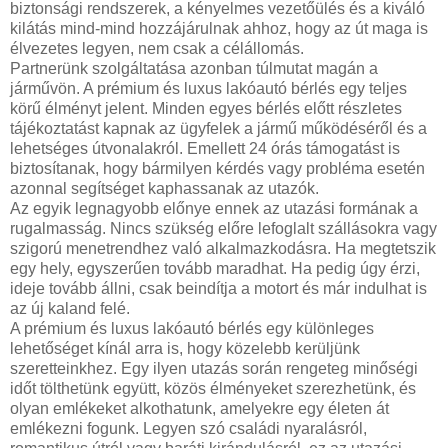
biztonsági rendszerek, a kényelmes vezetőülés és a kiváló
kilátás mind-mind hozzájárulnak ahhoz, hogy az út maga is
élvezetes legyen, nem csak a célállomás.
Partnerünk szolgáltatása azonban túlmutat magán a
járművön. A prémium és luxus lakóautó bérlés egy teljes
körű élményt jelent. Minden egyes bérlés előtt részletes
tájékoztatást kapnak az ügyfelek a jármű működéséről és a
lehetséges útvonalakról. Emellett 24 órás támogatást is
biztosítanak, hogy bármilyen kérdés vagy probléma esetén
azonnal segítséget kaphassanak az utazók.
Az egyik legnagyobb előnye ennek az utazási formának a
rugalmasság. Nincs szükség előre lefoglalt szállásokra vagy
szigorú menetrendhez való alkalmazkodásra. Ha megtetszik
egy hely, egyszerűen tovább maradhat. Ha pedig úgy érzi,
ideje tovább állni, csak beindítja a motort és már indulhat is
az új kaland felé.
A prémium és luxus lakóautó bérlés egy különleges
lehetőséget kínál arra is, hogy közelebb kerüljünk
szeretteinkhez. Egy ilyen utazás során rengeteg minőségi
időt tölthetünk együtt, közös élményeket szerezhetünk, és
olyan emlékeket alkothatunk, amelyekre egy életen át
emlékezni fogunk. Legyen szó családi nyaralásról,