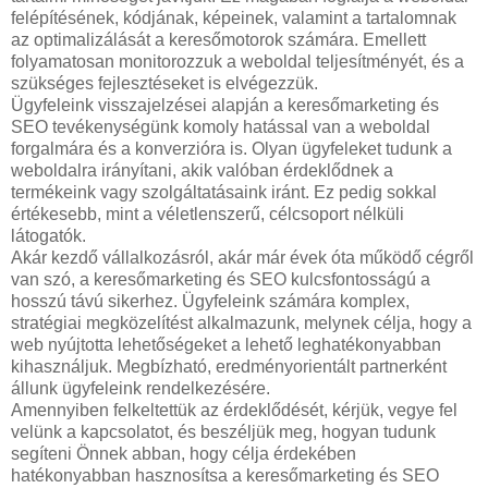
felépítésének, kódjának, képeinek, valamint a tartalomnak
az optimalizálását a keresőmotorok számára. Emellett
folyamatosan monitorozzuk a weboldal teljesítményét, és a
szükséges fejlesztéseket is elvégezzük.
Ügyfeleink visszajelzései alapján a keresőmarketing és
SEO tevékenységünk komoly hatással van a weboldal
forgalmára és a konverzióra is. Olyan ügyfeleket tudunk a
weboldalra irányítani, akik valóban érdeklődnek a
termékeink vagy szolgáltatásaink iránt. Ez pedig sokkal
értékesebb, mint a véletlenszerű, célcsoport nélküli
látogatók.
Akár kezdő vállalkozásról, akár már évek óta működő cégről
van szó, a keresőmarketing és SEO kulcsfontosságú a
hosszú távú sikerhez. Ügyfeleink számára komplex,
stratégiai megközelítést alkalmazunk, melynek célja, hogy a
web nyújtotta lehetőségeket a lehető leghatékonyabban
kihasználjuk. Megbízható, eredményorientált partnerként
állunk ügyfeleink rendelkezésére.
Amennyiben felkeltettük az érdeklődését, kérjük, vegye fel
velünk a kapcsolatot, és beszéljük meg, hogyan tudunk
segíteni Önnek abban, hogy célja érdekében
hatékonyabban hasznosítsa a keresőmarketing és SEO