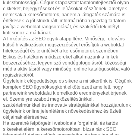
kulcsfontosságú. Cégünk tapasztalt tartalomfejlesztői olyan
cikkeket, bejegyzéseket és leírásokat készítenek, amelyek
nemcsak a keresőmotorok, hanem a látogatók számára is
értékesek. A jól strukturált, információban gazdag tartalom
javítja a weboldal rangsorolását, és szakértői tekintélyt
kölcsönöz a márkának.
A linképítés az SEO egyik alappillére. Minőségi, releváns
külső hivatkozások megszerzésével erősítjük a weboldal
hitelességét és tekintélyét a keresőmotorok szemében.
Etikus és hatékony módszereket alkalmazunk a linkek
beszerzéséhez, legyen szó vendégblogolásról, közösségi
média aktivitásról vagy minőségi online katalógusokba való
regisztrációról.
Ügyfeleink elégedettsége és sikere a mi sikerünk is. Cégünk
komplex SEO ügynökségként elkötelezett amellett, hogy
partnereink weboldalai kiemelkedő eredményeket érjenek
el. Személyre szabott megközelítésünkkel,
szakértelmünkkel és innovatív stratégiáinkkal hozzájárulunk
ügyfeleink online jelenlétének növekedéséhez és üzleti
céljainak eléréséhez.
Ha szeretné felpörgetni weboldala forgalmát, és tartós
sikereket elérni a keresőmotorokban, bízza ránk SEO