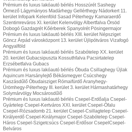
Prémium és luxus lakóautó bérlés Hosszúrét Sashegy
Őrmező Lágymányos Madárhegy Gellérthegy Nádorkert 11.
kerület Infopark Kelenföld Sasad Péterhegy Kamaraerdő
Szentimreváros XI. kerület Kelenvölgy Albertfalva Örsöd
Dobogó Gazdagrét Kőérberek Spanyolrét Pösingermajor
Prémium és luxus lakóautó bérlés XIII. kerület Népsziget
Göncz Árpád városközpont 13. kerület Újlipótváros Vizafogó
Angyalföld
Prémium és luxus lakóautó bérlés Szabótelep XX. kerület
20. kerület Gubacsipuszta Kossuthfalva Pacsirtatelep
Erzsébetfalva Gubacs
Prémium és luxus lakóautó bérlés Óbuda Csillaghegy Újlak
Aquincum Harsánylejtő Békásmegyer Csúcshegy
Kaszásdűlő Óbudaisziget Rómaifürdő Aranyhegy-
Ürömhegy-Péterhegy III. kerület 3. kerület Hármashatárhegy
Solymárvölgy Mocsárosdűlő
Prémium és luxus lakóautó bérlés Csepel-Erdőalja Csepel-
Gyártelep Csepel-Kertváros XXI. kerület Csepel-Ófalu
Csepel-Rózsadomb 21. kerület Csepel-Csillagtelep Csepel-
Királyerdő Csepel-Királymajor Csepel-Szabótelep Csepel-
Háros Csepel-Szigetcsúcs Csepel-Erdősor CsepelCsepel-
Belváros