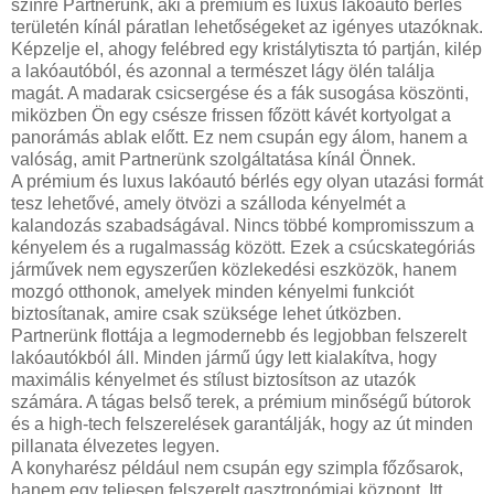
színre Partnerünk, aki a prémium és luxus lakóautó bérlés
területén kínál páratlan lehetőségeket az igényes utazóknak.
Képzelje el, ahogy felébred egy kristálytiszta tó partján, kilép
a lakóautóból, és azonnal a természet lágy ölén találja
magát. A madarak csicsergése és a fák susogása köszönti,
miközben Ön egy csésze frissen főzött kávét kortyolgat a
panorámás ablak előtt. Ez nem csupán egy álom, hanem a
valóság, amit Partnerünk szolgáltatása kínál Önnek.
A prémium és luxus lakóautó bérlés egy olyan utazási formát
tesz lehetővé, amely ötvözi a szálloda kényelmét a
kalandozás szabadságával. Nincs többé kompromisszum a
kényelem és a rugalmasság között. Ezek a csúcskategóriás
járművek nem egyszerűen közlekedési eszközök, hanem
mozgó otthonok, amelyek minden kényelmi funkciót
biztosítanak, amire csak szüksége lehet útközben.
Partnerünk flottája a legmodernebb és legjobban felszerelt
lakóautókból áll. Minden jármű úgy lett kialakítva, hogy
maximális kényelmet és stílust biztosítson az utazók
számára. A tágas belső terek, a prémium minőségű bútorok
és a high-tech felszerelések garantálják, hogy az út minden
pillanata élvezetes legyen.
A konyharész például nem csupán egy szimpla főzősarok,
hanem egy teljesen felszerelt gasztronómiai központ. Itt