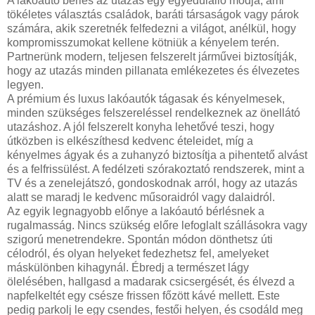
A lakóautó bérlés az utazás egy egyedülálló módja, ami
tökéletes választás családok, baráti társaságok vagy párok
számára, akik szeretnék felfedezni a világot, anélkül, hogy
kompromisszumokat kellene kötniük a kényelem terén.
Partnerünk modern, teljesen felszerelt járművei biztosítják,
hogy az utazás minden pillanata emlékezetes és élvezetes
legyen.
A prémium és luxus lakóautók tágasak és kényelmesek,
minden szükséges felszereléssel rendelkeznek az önellátó
utazáshoz. A jól felszerelt konyha lehetővé teszi, hogy
útközben is elkészíthesd kedvenc ételeidet, míg a
kényelmes ágyak és a zuhanyzó biztosítja a pihentető alvást
és a felfrissülést. A fedélzeti szórakoztató rendszerek, mint a
TV és a zenelejátszó, gondoskodnak arról, hogy az utazás
alatt se maradj le kedvenc műsoraidról vagy dalaidról.
Az egyik legnagyobb előnye a lakóautó bérlésnek a
rugalmasság. Nincs szükség előre lefoglalt szállásokra vagy
szigorú menetrendekre. Spontán módon dönthetsz úti
célodról, és olyan helyeket fedezhetsz fel, amelyeket
máskülönben kihagynál. Ébredj a természet lágy
ölelésében, hallgasd a madarak csicsergését, és élvezd a
napfelkeltét egy csésze frissen főzött kávé mellett. Este
pedig parkolj le egy csendes, festői helyen, és csodáld meg