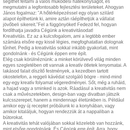
segíthet feltárni a valós működési hatékonyságot, és
megmutatni a legfontosabb fejlesztési területeket. Ahogyan
János fogalmaz: "A hőtérképezéssel egy olyan szilárd
alapot építhetünk ki, amire aztán ráépíthetjük a vállalat
jövőbeli sikereit."Fel a függönyöket! Fedezd fel, hogyan
fordíthatja javadra Cégünk a kreativitásodat!
Kreativitás. Ez az a kulcsfogalom, ami a legtöbb ember
számára elsőre egy kissé légies, megfoghatatlan dolognak
tűnhet. Pedig a kreativitás sokkal inkább gyakorlati, mint
gondolnánk - és Cégünk éppen erre épít.
Elég csak körülnéznünk: a minket körülvevő világ minden
egyes szegletében ott vannak a kreatív ötletek lenyomatai. A
lakásod falait díszítő festmények, a kezedben tartott
okostelefon, a reggeli kávédat szolgáló bögre - mind-mind
egy-egy kreatív folyamat végeredményei. Sőt, még a ruháid,
a hajad vagy a sminked is azok. Ráadásul a kreativitás nem
csak a művészetekben, design-ban vagy divatban játszik
kulcsszerepet, hanem a mindennapi életünkben is. Például
amikor egy új receptet próbálunk ki a konyhában, vagy
amikor kitaláljuk, hogyan rendezzük át a nappaliban a
bútorokat.
A kreativitás tehát valójában sokkal közelebb van hozzánk,
mint elsőre gondolnánk. És Cégünk erre épít. Arra, hogy