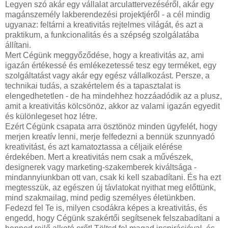
Legyen szó akár egy vállalat arculattervezéséről, akár egy
magánszemély lakberendezési projektjéről - a cél mindig
ugyanaz: feltárni a kreativitás rejtelmes világát, és azt a
praktikum, a funkcionalitás és a szépség szolgálatába
állítani.
Mert Cégünk meggyőződése, hogy a kreativitás az, ami
igazán értékessé és emlékezetessé tesz egy terméket, egy
szolgáltatást vagy akár egy egész vállalkozást. Persze, a
technikai tudás, a szakértelem és a tapasztalat is
elengedhetetlen - de ha mindehhez hozzáadódik az a plusz,
amit a kreativitás kölcsönöz, akkor az valami igazán egyedit
és különlegeset hoz létre.
Ezért Cégünk csapata arra ösztönöz minden ügyfelét, hogy
merjen kreatív lenni, merje felfedezni a bennük szunnyadó
kreativitást, és azt kamatoztassa a céljaik elérése
érdekében. Mert a kreativitás nem csak a művészek,
designerek vagy marketing-szakemberek kiváltsága -
mindannyiunkban ott van, csak ki kell szabadítani. És ha ezt
megtesszük, az egészen új távlatokat nyithat meg előttünk,
mind szakmailag, mind pedig személyes életünkben.
Fedezd fel Te is, milyen csodákra képes a kreativitás, és
engedd, hogy Cégünk szakértői segítsenek felszabadítani a