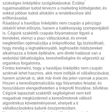
szükséges linképítési szolgáltatásokat. Ezáltal
rugalmasabban tudod tervezni a marketing költségeidet, és
sokkal jobban tudod allokálni a rendelkezésre álló
erőforrásaidat.
Ráadásul a havidíjas linképítés nem csupán a pénzügyi
oldalról lehet előnyös, hanem a hatékonyság szempontjából
is. Cégünk szakértői csapata folyamatosan figyeli a
trendeket, elemzi a piaci változásokat, és ennek
megfelelően optimalizálja a linkprofilodat. Így biztosítható,
hogy mindig a leghatékonyabb, legfrissebb módszereket
alkalmazza a linkek építésére, ami direkt hatással van a
weboldal láthatóságára, kereshetőségére és végezetül az
organikus forgalomra.
Fontos kiemelni, hogy a havidíjas linképítés nem csupán
azoknak lehet hasznos, akik most indítják el vállalkozásukat,
hanem azoknak is, akik már évek óta jelen vannak a piacon.
Hiszen a keresőoptimalizálás egy folyamatos feladat, és
hosszútávon elengedhetetlen a linkprofil frissítése, bővítése.
Cégünk tapasztalt szakértői segítségével nem kell
magadnak megküzdened a keresőmotorok változó
algoritmikus követelményeivel, ehelyett a ti
vállalkozásotokra tudunk összpontosítani.