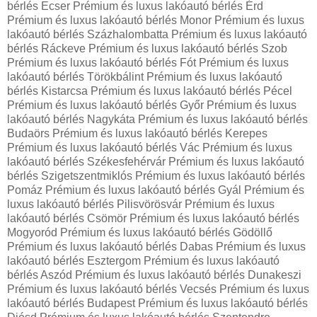
bérlés Ecser Prémium és luxus lakóautó bérlés Érd
Prémium és luxus lakóautó bérlés Monor Prémium és luxus
lakóautó bérlés Százhalombatta Prémium és luxus lakóautó
bérlés Ráckeve Prémium és luxus lakóautó bérlés Szob
Prémium és luxus lakóautó bérlés Fót Prémium és luxus
lakóautó bérlés Törökbálint Prémium és luxus lakóautó
bérlés Kistarcsa Prémium és luxus lakóautó bérlés Pécel
Prémium és luxus lakóautó bérlés Győr Prémium és luxus
lakóautó bérlés Nagykáta Prémium és luxus lakóautó bérlés
Budaörs Prémium és luxus lakóautó bérlés Kerepes
Prémium és luxus lakóautó bérlés Vác Prémium és luxus
lakóautó bérlés Székesfehérvár Prémium és luxus lakóautó
bérlés Szigetszentmiklós Prémium és luxus lakóautó bérlés
Pomáz Prémium és luxus lakóautó bérlés Gyál Prémium és
luxus lakóautó bérlés Pilisvörösvár Prémium és luxus
lakóautó bérlés Csömör Prémium és luxus lakóautó bérlés
Mogyoród Prémium és luxus lakóautó bérlés Gödöllő
Prémium és luxus lakóautó bérlés Dabas Prémium és luxus
lakóautó bérlés Esztergom Prémium és luxus lakóautó
bérlés Aszód Prémium és luxus lakóautó bérlés Dunakeszi
Prémium és luxus lakóautó bérlés Vecsés Prémium és luxus
lakóautó bérlés Budapest Prémium és luxus lakóautó bérlés