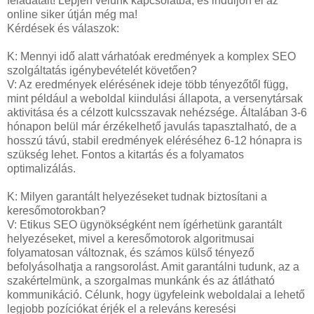
feladatait! Lépjen velünk kapcsolatba, és induljon el az
online siker útján még ma!
Kérdések és válaszok:
K: Mennyi idő alatt várhatóak eredmények a komplex SEO
szolgáltatás igénybevételét követően?
V: Az eredmények elérésének ideje több tényezőtől függ,
mint például a weboldal kiindulási állapota, a versenytársak
aktivitása és a célzott kulcsszavak nehézsége. Általában 3-6
hónapon belül már érzékelhető javulás tapasztalható, de a
hosszú távú, stabil eredmények eléréséhez 6-12 hónapra is
szükség lehet. Fontos a kitartás és a folyamatos
optimalizálás.
K: Milyen garantált helyezéseket tudnak biztosítani a
keresőmotorokban?
V: Etikus SEO ügynökségként nem ígérhetünk garantált
helyezéseket, mivel a keresőmotorok algoritmusai
folyamatosan változnak, és számos külső tényező
befolyásolhatja a rangsorolást. Amit garantálni tudunk, az a
szakértelmünk, a szorgalmas munkánk és az átlátható
kommunikáció. Célunk, hogy ügyfeleink weboldalai a lehető
legjobb pozíciókat érjék el a releváns keresési