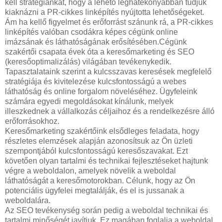
kell stratégiánkat, hogy a lehető leghatékonyabban tudjuk
kiaknázni a PR-cikkes linképítés nyújtotta lehetőségeket.
Ám ha kellő figyelmet és erőforrást szánunk rá, a PR-cikkes
linképítés valóban csodákra képes cégünk online
imázsának és láthatóságának erősítésében.Cégünk
szakértői csapata évek óta a keresőmarketing és SEO
(keresőoptimalizálás) világában tevékenykedik.
Tapasztalataink szerint a kulcsszavas keresések megfelelő
stratégiája és kivitelezése kulcsfontosságú a webes
láthatóság és online forgalom növeléséhez. Ügyfeleink
számára egyedi megoldásokat kínálunk, melyek
illeszkednek a vállalkozás céljaihoz és a rendelkezésre álló
erőforrásokhoz.
Keresőmarketing szakértőink elsődleges feladata, hogy
részletes elemzések alapján azonosítsuk az Ön üzleti
szempontjából kulcsfontosságú keresőszavakat. Ezt
követően olyan tartalmi és technikai fejlesztéseket hajtunk
végre a weboldalon, amelyek növelik a weboldal
láthatóságát a keresőmotorokban. Célunk, hogy az Ön
potenciális ügyfelei megtalálják, és el is jussanak a
weboldalára.
Az SEO tevékenység során pedig a weboldal technikai és
tartalmi minőségét javítjuk. Ez magában foglalja a weboldal