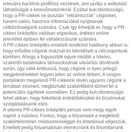
releváns backlink-profilhoz vezetnek, ami javítja a weboldal
láthatóságát a keresőmotoroknál. Ezáltal kulcsfontosságú,
hogy a PR-cikkek ne pusztán "reklámozzák" cégünket,
hanem valós, hasznos információkat nyújtsanak
célközönségünk számára. Csak így érhetjük el, hogy a PR-
cikkes linképítés valóban organikus, értékes online
jelenlétet építsen fel vállalkozásunk számára.
A PR-cikkes linképítés emellett rendkívül hatékony abban is,
hogy erősítse cégünk imázsát és tekintélyét a célcsoportunk
körében. Ahogy a fogyasztók egyre inkább a hiteles,
szakértői tartalmakra támaszkodnak vásárlási döntéseik
során, úgy válik kritikussá, hogy cégünk is ilyen jellegű
megjelenésekkel legyen jelen az online térben. A rangos
portálokon megjelenő PR-cikkeink révén ugyanis cégünk a
témában elismert, megbízható szakértőként tűnhet fel a
potenciális ügyfelek szemében. Ez pedig kulcsfontosságú
lehet abban, hogy felkeltsük érdeklődésüket és bizalmukat
szolgáltatásaink iránt.
A sikeres PR-cikkes linképítés persze nem megy egyik
napról a másikra. Fontos, hogy a folyamatot a megfelelő
szakértelemmel, módszerességgel és kitartással végezzük.
Emellett pedig folyamatosan elemeznünk és finomítanunk