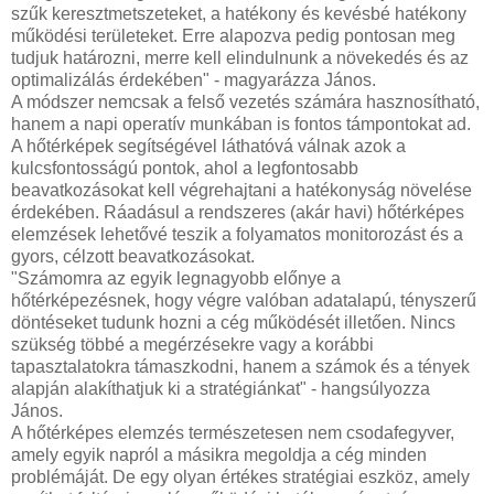
szűk keresztmetszeteket, a hatékony és kevésbé hatékony
működési területeket. Erre alapozva pedig pontosan meg
tudjuk határozni, merre kell elindulnunk a növekedés és az
optimalizálás érdekében" - magyarázza János.
A módszer nemcsak a felső vezetés számára hasznosítható,
hanem a napi operatív munkában is fontos támpontokat ad.
A hőtérképek segítségével láthatóvá válnak azok a
kulcsfontosságú pontok, ahol a legfontosabb
beavatkozásokat kell végrehajtani a hatékonyság növelése
érdekében. Ráadásul a rendszeres (akár havi) hőtérképes
elemzések lehetővé teszik a folyamatos monitorozást és a
gyors, célzott beavatkozásokat.
"Számomra az egyik legnagyobb előnye a
hőtérképezésnek, hogy végre valóban adatalapú, tényszerű
döntéseket tudunk hozni a cég működését illetően. Nincs
szükség többé a megérzésekre vagy a korábbi
tapasztalatokra támaszkodni, hanem a számok és a tények
alapján alakíthatjuk ki a stratégiánkat" - hangsúlyozza
János.
A hőtérképes elemzés természetesen nem csodafegyver,
amely egyik napról a másikra megoldja a cég minden
problémáját. De egy olyan értékes stratégiai eszköz, amely