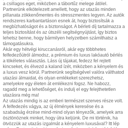
a csillagos eget, miközben a tábortűz melege átölel.
Partnerünk elkötelezett amellett, hogy az utazás minden
pillanata zökkenőmentes és stresszmentes legyen. Az autók
rendszeres karbantartáson esnek át, hogy biztosítsák a
megbízhatóságot és a biztonságot. A bérleti díj tartalmazza a
teljes biztosítást és az útszéli segítségnyújtást, így biztos
lehetsz benne, hogy bármilyen helyzetben számíthatsz a
támogatásukra.
Akár egy hétvégi kiruccanásról, akár egy többhetes
felfedezőútról álmodsz, a prémium és luxus lakóautó bérlés
a tökéletes választás. Láss új tájakat, fedezz fel rejtett
kincseket, és élvezd a kaland ízét, miközben a kényelem és
a luxus vesz körül. Partnerünk segítségével valóra válthatod
utazási álmaidat, és olyan emlékeket szerezhetsz,
amelyekre egy életen át emlékezni fogsz. Ne habozz,
ragadd meg a lehetőséget, és indulj el egy felejthetetlen
utazásra még ma!
Az utazás mindig is az emberi természet szerves része volt.
A felfedezés vágya, az új élmények keresése és a
szabadság érzése mind-mind olyan tényezők, amelyek arra
ösztönöznek minket, hogy útra keljünk. De mi történik, ha
ötvözzük az utazás izgalmát a kényelem luxusával? Itt lép