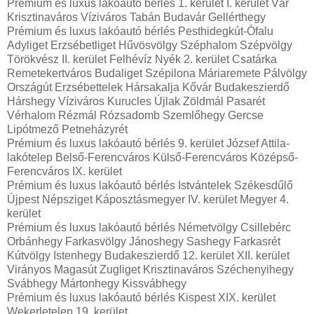
Prémium és luxus lakóautó bérlés 1. kerület I. kerület Vár
Krisztinaváros Víziváros Tabán Budavár Gellérthegy
Prémium és luxus lakóautó bérlés Pesthidegkút-Ófalu
Adyliget Erzsébetliget Hűvösvölgy Széphalom Szépvölgy
Törökvész II. kerület Felhévíz Nyék 2. kerület Csatárka
Remetekertváros Budaliget Szépilona Máriaremete Pálvölgy
Országút Erzsébettelek Hársakalja Kővár Budakeszierdő
Hárshegy Víziváros Kurucles Újlak Zöldmál Pasarét
Vérhalom Rézmál Rózsadomb Szemlőhegy Gercse
Lipótmező Petneházyrét
Prémium és luxus lakóautó bérlés 9. kerület József Attila-
lakótelep Belső-Ferencváros Külső-Ferencváros Középső-
Ferencváros IX. kerület
Prémium és luxus lakóautó bérlés Istvántelek Székesdűlő
Újpest Népsziget Káposztásmegyer IV. kerület Megyer 4.
kerület
Prémium és luxus lakóautó bérlés Németvölgy Csillebérc
Orbánhegy Farkasvölgy Jánoshegy Sashegy Farkasrét
Kútvölgy Istenhegy Budakeszierdő 12. kerület XII. kerület
Virányos Magasút Zugliget Krisztinaváros Széchenyihegy
Svábhegy Mártonhegy Kissvábhegy
Prémium és luxus lakóautó bérlés Kispest XIX. kerület
Wekerletelep 19. kerület