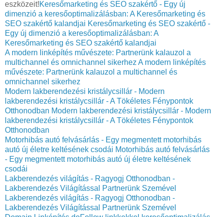
eszközeit!
Keresőmarketing és SEO szakértő - Egy új
dimenzió a keresőoptimalizálásban: A Keresőmarketing és
SEO szakértő kalandjai
Keresőmarketing és SEO szakértő -
Egy új dimenzió a keresőoptimalizálásban: A
Keresőmarketing és SEO szakértő kalandjai
A modern linképítés művészete: Partnerünk kalauzol a
multichannel és omnichannel sikerhez
A modern linképítés
művészete: Partnerünk kalauzol a multichannel és
omnichannel sikerhez
Modern lakberendezési kristálycsillár - Modern
lakberendezési kristálycsillár - A Tökéletes Fénypontok
Otthonodban
Modern lakberendezési kristálycsillár - Modern
lakberendezési kristálycsillár - A Tökéletes Fénypontok
Otthonodban
Motorhibás autó felvásárlás - Egy megmentett motorhibás
autó új életre keltésének csodái
Motorhibás autó felvásárlás
- Egy megmentett motorhibás autó új életre keltésének
csodái
Lakberendezés világítás - Ragyogj Otthonodban -
Lakberendezés Világítással Partnerünk Szemével
Lakberendezés világítás - Ragyogj Otthonodban -
Lakberendezés Világítással Partnerünk Szemével