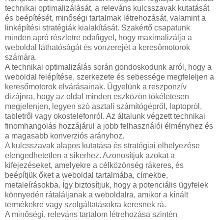
technikai optimalizálását, a releváns kulcsszavak kutatását
és beépítését, minőségi tartalmak létrehozását, valamint a
linképítési stratégiák kialakítását. Szakértő csapatunk
minden apró részletre odafigyel, hogy maximalizálja a
weboldal láthatóságát és vonzerejét a keresőmotorok
számára.
A technikai optimalizálás során gondoskodunk arról, hogy a
weboldal felépítése, szerkezete és sebessége megfeleljen a
keresőmotorok elvárásainak. Ügyelünk a reszponzív
dizájnra, hogy az oldal minden eszközön tökéletesen
megjelenjen, legyen szó asztali számítógépről, laptopról,
tabletről vagy okostelefonról. Az általunk végzett technikai
finomhangolás hozzájárul a jobb felhasználói élményhez és
a magasabb konverziós arányhoz.
A kulcsszavak alapos kutatása és stratégiai elhelyezése
elengedhetetlen a sikerhez. Azonosítjuk azokat a
kifejezéseket, amelyekre a célközönség rákeres, és
beépítjük őket a weboldal tartalmába, címekbe,
metaleírásokba. Így biztosítjuk, hogy a potenciális ügyfelek
könnyedén rátaláljanak a weboldalra, amikor a kínált
termékekre vagy szolgáltatásokra keresnek rá.
A minőségi, releváns tartalom létrehozása szintén