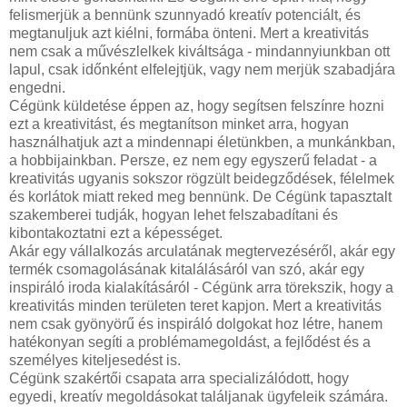
felismerjük a bennünk szunnyadó kreatív potenciált, és
megtanuljuk azt kiélni, formába önteni. Mert a kreativitás
nem csak a művészlelkek kiváltsága - mindannyiunkban ott
lapul, csak időnként elfelejtjük, vagy nem merjük szabadjára
engedni.
Cégünk küldetése éppen az, hogy segítsen felszínre hozni
ezt a kreativitást, és megtanítson minket arra, hogyan
használhatjuk azt a mindennapi életünkben, a munkánkban,
a hobbijainkban. Persze, ez nem egy egyszerű feladat - a
kreativitás ugyanis sokszor rögzült beidegződések, félelmek
és korlátok miatt reked meg bennünk. De Cégünk tapasztalt
szakemberei tudják, hogyan lehet felszabadítani és
kibontakoztatni ezt a képességet.
Akár egy vállalkozás arculatának megtervezéséről, akár egy
termék csomagolásának kitalálásáról van szó, akár egy
inspiráló iroda kialakításáról - Cégünk arra törekszik, hogy a
kreativitás minden területen teret kapjon. Mert a kreativitás
nem csak gyönyörű és inspiráló dolgokat hoz létre, hanem
hatékonyan segíti a problémamegoldást, a fejlődést és a
személyes kiteljesedést is.
Cégünk szakértői csapata arra specializálódott, hogy
egyedi, kreatív megoldásokat találjanak ügyfeleik számára.