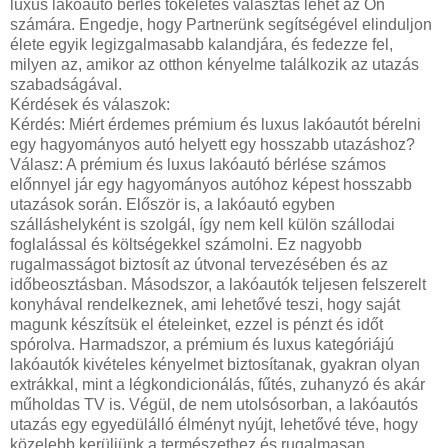
luxus lakóautó bérlés tökéletes választás lehet az Ön
számára. Engedje, hogy Partnerünk segítségével elinduljon
élete egyik legizgalmasabb kalandjára, és fedezze fel,
milyen az, amikor az otthon kényelme találkozik az utazás
szabadságával.
Kérdések és válaszok:
Kérdés: Miért érdemes prémium és luxus lakóautót bérelni
egy hagyományos autó helyett egy hosszabb utazáshoz?
Válasz: A prémium és luxus lakóautó bérlése számos
előnnyel jár egy hagyományos autóhoz képest hosszabb
utazások során. Először is, a lakóautó egyben
szálláshelyként is szolgál, így nem kell külön szállodai
foglalással és költségekkel számolni. Ez nagyobb
rugalmasságot biztosít az útvonal tervezésében és az
időbeosztásban. Másodszor, a lakóautók teljesen felszerelt
konyhával rendelkeznek, ami lehetővé teszi, hogy saját
magunk készítsük el ételeinket, ezzel is pénzt és időt
spórolva. Harmadszor, a prémium és luxus kategóriájú
lakóautók kivételes kényelmet biztosítanak, gyakran olyan
extrákkal, mint a légkondicionálás, fűtés, zuhanyzó és akár
műholdas TV is. Végül, de nem utolsósorban, a lakóautós
utazás egy egyedülálló élményt nyújt, lehetővé téve, hogy
közelebb kerüljünk a természethez és rugalmasan