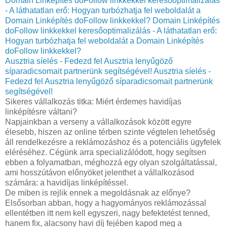
Domain Linképítés doFollow linkkekkel keresőoptimalizálás
- A láthatatlan erő: Hogyan turbózhatja fel weboldalát a
Domain Linképítés doFollow linkkekkel?
Domain Linképítés
doFollow linkkekkel keresőoptimalizálás - A láthatatlan erő:
Hogyan turbózhatja fel weboldalát a Domain Linképítés
doFollow linkkekkel?
Ausztria síelés - Fedezd fel Ausztria lenyűgöző
síparadicsomait partnerünk segítségével!
Ausztria síelés -
Fedezd fel Ausztria lenyűgöző síparadicsomait partnerünk
segítségével!
Sikeres vállalkozás titka: Miért érdemes havidíjas
linképítésre váltani?
Napjainkban a verseny a vállalkozások között egyre
élesebb, hiszen az online térben szinte végtelen lehetőség
áll rendelkezésre a reklámozáshoz és a potenciális ügyfelek
eléréséhez. Cégünk arra specializálódott, hogy segítsen
ebben a folyamatban, méghozzá egy olyan szolgáltatással,
ami hosszútávon előnyöket jelenthet a vállalkozásod
számára: a havidíjas linképítéssel.
De miben is rejlik ennek a megoldásnak az előnye?
Elsősorban abban, hogy a hagyományos reklámozással
ellentétben itt nem kell egyszeri, nagy befektetést tenned,
hanem fix, alacsony havi díj fejében kapod meg a