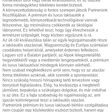
romantikus útról vagy baráti kirándulásról, ez az utazási
forma mindegyikhez tökéletes keretet biztosít.
A környezettudatosság is fontos szerepet játszik Partnerünk
filozófiájában. A prémium és luxus lakóautók a
legmodernebb, környezetbarát technológiával vannak
felszerelve, így minimálisra csökkentik az ökológiai
lábnyomot. Ez lehetővé teszi, hogy úgy élvezhessük a
természet szépségét, hogy közben vigyázunk is rá.
Az úti cél kiválasztása talán az egyik legizgalmasabb része
a lakóautós utazásnak. Magyarország és Európa számtalan
csodálatos helyet kínál, amelyeket érdemes felfedezni.
Legyen szó a Balaton partjáról, az Alpok lélegzetelállító
hegyvidékéről vagy a mediterrán tengerpartokról, a prémium
és luxus lakóautóval mindegyik könnyen elérhető.
Nem szabad megfeledkezni arról sem, hogy ez az utazási
forma tökéletes azoknak, akik szeretik a spontaneitást.
Nincs szükség hosszú hónapokig tartó tervezésre vagy
bonyolult foglalásokra. Elég, ha kiválasztja a megfelelő
járművet, bepakolja a szükséges dolgokat, és már indulhat
is az útra. Ez a fajta szabadság és rugalmasság az, ami
igazán különlegessé teszi a lakóautós utazást.
Partnerünk prémium és luxus lakóautó bérlési szolgáltatása
nem csupán egy közlekedési eszközt biztosít, hanem egy