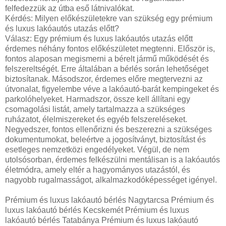
felfedezzük az útba eső látnivalókat.
Kérdés: Milyen előkészületekre van szükség egy prémium
és luxus lakóautós utazás előtt?
Válasz: Egy prémium és luxus lakóautós utazás előtt
érdemes néhány fontos előkészületet megtenni. Először is,
fontos alaposan megismerni a bérelt jármű működését és
felszereltségét. Erre általában a bérlés során lehetőséget
biztosítanak. Másodszor, érdemes előre megtervezni az
útvonalat, figyelembe véve a lakóautó-barát kempingeket és
parkolóhelyeket. Harmadszor, össze kell állítani egy
csomagolási listát, amely tartalmazza a szükséges
ruházatot, élelmiszereket és egyéb felszereléseket.
Negyedszer, fontos ellenőrizni és beszerezni a szükséges
dokumentumokat, beleértve a jogosítványt, biztosítást és
esetleges nemzetközi engedélyeket. Végül, de nem
utolsósorban, érdemes felkészülni mentálisan is a lakóautós
életmódra, amely eltér a hagyományos utazástól, és
nagyobb rugalmasságot, alkalmazkodóképességet igényel.
Prémium és luxus lakóautó bérlés Nagytarcsa Prémium és
luxus lakóautó bérlés Kecskemét Prémium és luxus
lakóautó bérlés Tatabánya Prémium és luxus lakóautó