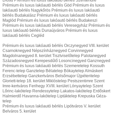
Diósd Prémium és luxus lakóautó bérlés Szentendre
Prémium és luxus lakóautó bérlés Göd Prémium és luxus
lakóautó bérlés Nagykőrös Prémium és luxus lakóautó
bérlés Budakalász Prémium és luxus lakóautó bérlés
Maglód Prémium és luxus lakóautó bérlés Budakeszi
Prémium és luxus lakóautó bérlés Veresegyház Prémium és
luxus lakóautó bérlés Dunaújváros Prémium és luxus
lakóautó bérlés Cegléd
Prémium és luxus lakóautó bérlés Orczynegyed VIII. kerület
Csarnoknegyed Népszínháznegyed Corvinnegyed
Magdolnanegyed 8. kerület Tisztviselőtelep Palotanegyed
Századosnegyed Kerepesdűlő Losoncinegyed Ganznegyed
Prémium és luxus lakóautó bérlés Szemeretelep Kossuth
Ferenc-telep Ganztelep Bélatelep Bókaytelep Almáskert
Erzsébettelep Ganzkertváros Belsőmajor Újpéteritelep
Gloriett-telep 18. kerület Miklóstelep Pestszentimre Szent
Imre-kertváros Ferihegy XVIII. kerület Lónyaytelep Szent
Lőrinc-lakótelep Rendessytelep Lakatos-lakótelep Erdőskert
Halmierdő Havanna-lakótelep Liptáktelep Krepuska Géza-
telep
Prémium és luxus lakóautó bérlés Lipótváros V. kerület
Belváros 5. kerület