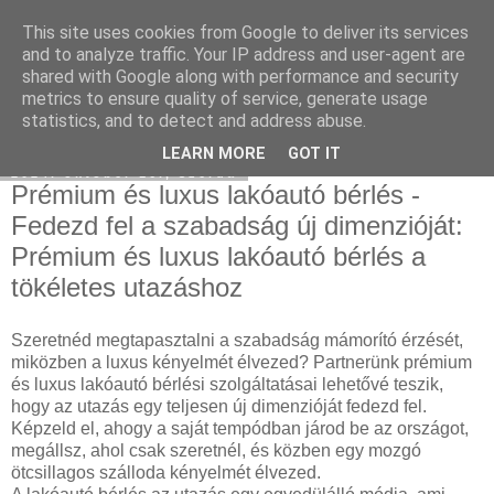
This site uses cookies from Google to deliver its services
Hulladékgyűjtés
and to analyze traffic. Your IP address and user-agent are
shared with Google along with performance and security
metrics to ensure quality of service, generate usage
statistics, and to detect and address abuse.
▼
LEARN MORE
GOT IT
2024. október 16., szerda
Prémium és luxus lakóautó bérlés -
Fedezd fel a szabadság új dimenzióját:
Prémium és luxus lakóautó bérlés a
tökéletes utazáshoz
Szeretnéd megtapasztalni a szabadság mámorító érzését,
miközben a luxus kényelmét élvezed? Partnerünk prémium
és luxus lakóautó bérlési szolgáltatásai lehetővé teszik,
hogy az utazás egy teljesen új dimenzióját fedezd fel.
Képzeld el, ahogy a saját tempódban járod be az országot,
megállsz, ahol csak szeretnél, és közben egy mozgó
ötcsillagos szálloda kényelmét élvezed.