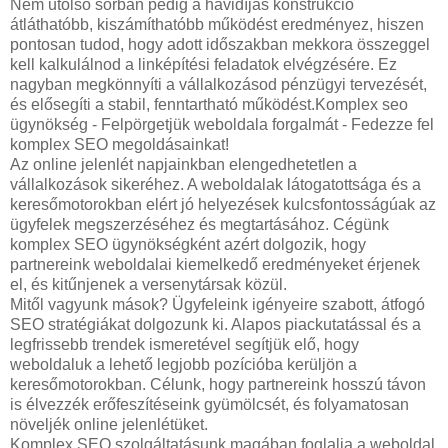
Nem utolsó sorban pedig a havidíjas konstrukció
átláthatóbb, kiszámíthatóbb működést eredményez, hiszen
pontosan tudod, hogy adott időszakban mekkora összeggel
kell kalkulálnod a linképítési feladatok elvégzésére. Ez
nagyban megkönnyíti a vállalkozásod pénzügyi tervezését,
és elősegíti a stabil, fenntartható működést.Komplex seo
ügynökség - Felpörgetjük weboldala forgalmát - Fedezze fel
komplex SEO megoldásainkat!
Az online jelenlét napjainkban elengedhetetlen a
vállalkozások sikeréhez. A weboldalak látogatottsága és a
keresőmotorokban elért jó helyezések kulcsfontosságúak az
ügyfelek megszerzéséhez és megtartásához. Cégünk
komplex SEO ügynökségként azért dolgozik, hogy
partnereink weboldalai kiemelkedő eredményeket érjenek
el, és kitűnjenek a versenytársak közül.
Mitől vagyunk mások? Ügyfeleink igényeire szabott, átfogó
SEO stratégiákat dolgozunk ki. Alapos piackutatással és a
legfrissebb trendek ismeretével segítjük elő, hogy
weboldaluk a lehető legjobb pozícióba kerüljön a
keresőmotorokban. Célunk, hogy partnereink hosszú távon
is élvezzék erőfeszítéseink gyümölcsét, és folyamatosan
növeljék online jelenlétüket.
Komplex SEO szolgáltatásunk magában foglalja a weboldal