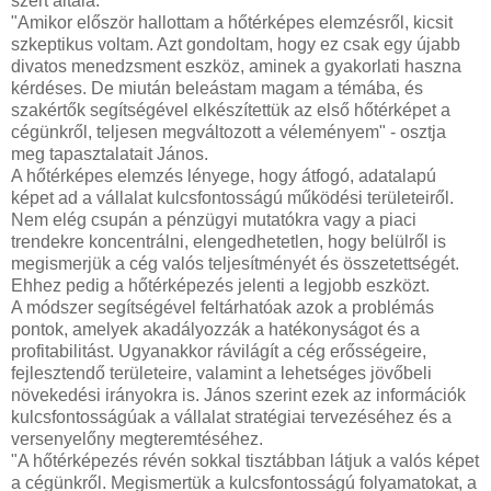
szert általa.
"Amikor először hallottam a hőtérképes elemzésről, kicsit
szkeptikus voltam. Azt gondoltam, hogy ez csak egy újabb
divatos menedzsment eszköz, aminek a gyakorlati haszna
kérdéses. De miután beleástam magam a témába, és
szakértők segítségével elkészítettük az első hőtérképet a
cégünkről, teljesen megváltozott a véleményem" - osztja
meg tapasztalatait János.
A hőtérképes elemzés lényege, hogy átfogó, adatalapú
képet ad a vállalat kulcsfontosságú működési területeiről.
Nem elég csupán a pénzügyi mutatókra vagy a piaci
trendekre koncentrálni, elengedhetetlen, hogy belülről is
megismerjük a cég valós teljesítményét és összetettségét.
Ehhez pedig a hőtérképezés jelenti a legjobb eszközt.
A módszer segítségével feltárhatóak azok a problémás
pontok, amelyek akadályozzák a hatékonyságot és a
profitabilitást. Ugyanakkor rávilágít a cég erősségeire,
fejlesztendő területeire, valamint a lehetséges jövőbeli
növekedési irányokra is. János szerint ezek az információk
kulcsfontosságúak a vállalat stratégiai tervezéséhez és a
versenyelőny megteremtéséhez.
"A hőtérképezés révén sokkal tisztábban látjuk a valós képet
a cégünkről. Megismertük a kulcsfontosságú folyamatokat, a