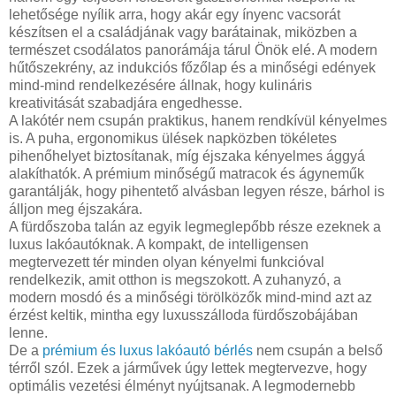
lehetősége nyílik arra, hogy akár egy ínyenc vacsorát
készítsen el a családjának vagy barátainak, miközben a
természet csodálatos panorámája tárul Önök elé. A modern
hűtőszekrény, az indukciós főzőlap és a minőségi edények
mind-mind rendelkezésére állnak, hogy kulináris
kreativitását szabadjára engedhesse.
A lakótér nem csupán praktikus, hanem rendkívül kényelmes
is. A puha, ergonomikus ülések napközben tökéletes
pihenőhelyet biztosítanak, míg éjszaka kényelmes ággyá
alakíthatók. A prémium minőségű matracok és ágyneműk
garantálják, hogy pihentető alvásban legyen része, bárhol is
álljon meg éjszakára.
A fürdőszoba talán az egyik legmeglepőbb része ezeknek a
luxus lakóautóknak. A kompakt, de intelligensen
megtervezett tér minden olyan kényelmi funkcióval
rendelkezik, amit otthon is megszokott. A zuhanyzó, a
modern mosdó és a minőségi törölközők mind-mind azt az
érzést keltik, mintha egy luxusszálloda fürdőszobájában
lenne.
De a
prémium és luxus lakóautó bérlés
nem csupán a belső
térről szól. Ezek a járművek úgy lettek megtervezve, hogy
optimális vezetési élményt nyújtsanak. A legmodernebb