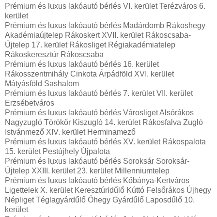
Prémium és luxus lakóautó bérlés VI. kerület Terézváros 6.
kerület
Prémium és luxus lakóautó bérlés Madárdomb Rákoshegy
Akadémiaújtelep Rákoskert XVII. kerület Rákoscsaba-
Újtelep 17. kerület Rákosliget Régiakadémiatelep
Rákoskeresztúr Rákoscsaba
Prémium és luxus lakóautó bérlés 16. kerület
Rákosszentmihály Cinkota Árpádföld XVI. kerület
Mátyásföld Sashalom
Prémium és luxus lakóautó bérlés 7. kerület VII. kerület
Erzsébetváros
Prémium és luxus lakóautó bérlés Városliget Alsórákos
Nagyzugló Törökőr Kiszugló 14. kerület Rákosfalva Zugló
Istvánmező XIV. kerület Herminamező
Prémium és luxus lakóautó bérlés XV. kerület Rákospalota
15. kerület Pestújhely Újpalota
Prémium és luxus lakóautó bérlés Soroksár Soroksár-
Újtelep XXIII. kerület 23. kerület Millenniumtelep
Prémium és luxus lakóautó bérlés Kőbánya-Kertváros
Ligettelek X. kerület Keresztúridűlő Kúttó Felsőrákos Újhegy
Népliget Téglagyárdűlő Óhegy Gyárdűlő Laposdűlő 10.
kerület