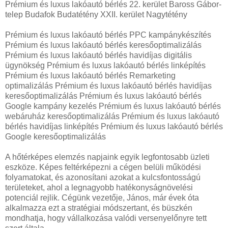
Prémium és luxus lakóautó bérlés 22. kerület Baross Gábor-
telep Budafok Budatétény XXII. kerület Nagytétény
Prémium és luxus lakóautó bérlés PPC kampánykészítés
Prémium és luxus lakóautó bérlés keresőoptimalizálás
Prémium és luxus lakóautó bérlés havidíjas digitális
ügynökség Prémium és luxus lakóautó bérlés linképítés
Prémium és luxus lakóautó bérlés Remarketing
optimalizálás Prémium és luxus lakóautó bérlés havidíjas
keresőoptimalizálás Prémium és luxus lakóautó bérlés
Google kampány kezelés Prémium és luxus lakóautó bérlés
webáruház keresőoptimalizálás Prémium és luxus lakóautó
bérlés havidíjas linképítés Prémium és luxus lakóautó bérlés
Google keresőoptimalizálás
A hőtérképes elemzés napjaink egyik legfontosabb üzleti
eszköze. Képes feltérképezni a cégen belüli működési
folyamatokat, és azonosítani azokat a kulcsfontosságú
területeket, ahol a legnagyobb hatékonyságnövelési
potenciál rejlik. Cégünk vezetője, János, már évek óta
alkalmazza ezt a stratégiai módszertant, és büszkén
mondhatja, hogy vállalkozása valódi versenyelőnyre tett