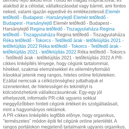
benned rejlő alkotó erőt! Töltsd fel magad inspirációval, és
alakítsd át a célodat, vállalkozásodat vagy bármit, ami fontos
neked, valami igazán egyedivé és emlékezetessé.
Elemér
tetőfedő - Budapest - Harsánylejtő
Elemér tetőfedő -
Budapest - Harsánylejtő
Elemér tetőfedő - Budapest -
Harsánylejtő
Regina tetőfedő - Tiszagyulaháza
Regina
tetőfedő - Tiszagyulaháza
Regina tetőfedő - Tiszagyulaháza
Réka tetőfedő - Tokorcs - Tetőfedő árak - tetőfelújítás 2021 -
tetőfelújítás 2022
Réka tetőfedő - Tokorcs - Tetőfedő árak -
tetőfelújítás 2021 - tetőfelújítás 2022
Réka tetőfedő - Tokorcs
- Tetőfedő árak - tetőfelújítás 2021 - tetőfelújítás 2022 A PR-
cikkes linképítés lényege, hogy cégünk tartalommal,
hírekkel, szakmai elemzésekkel és véleményformáló
írásokkal jelenik meg rangos, hiteles online felületeken.
Ezáltal nemcsak a célközönséghez juttathatjuk el
üzeneteinket, de hitelességet és tekintélyt is
kölcsönözhetünk vállalkozásunknak. Egy-egy jól
elhelyezett, informatív PR-cikk ugyanis sokkal
meggyőzőbben hirdeti cégünk értékeit és szolgáltatásait,
mint a hagyományos reklámok.
A PR-cikkes linképítés legfőbb előnye, hogy organikus,
"természetes" módon építi fel cégünk online jelenlétét. A
rangos portálokon megjelenő tartalmaink ugyanis organikus,