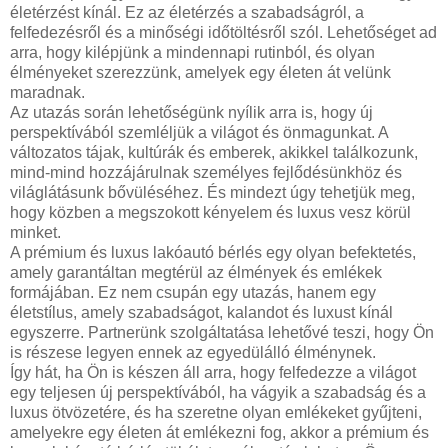
életérzést kínál. Ez az életérzés a szabadságról, a
felfedezésről és a minőségi időtöltésről szól. Lehetőséget ad
arra, hogy kilépjünk a mindennapi rutinból, és olyan
élményeket szerezzünk, amelyek egy életen át velünk
maradnak.
Az utazás során lehetőségünk nyílik arra is, hogy új
perspektívából szemléljük a világot és önmagunkat. A
változatos tájak, kultúrák és emberek, akikkel találkozunk,
mind-mind hozzájárulnak személyes fejlődésünkhöz és
világlátásunk bővüléséhez. És mindezt úgy tehetjük meg,
hogy közben a megszokott kényelem és luxus vesz körül
minket.
A prémium és luxus lakóautó bérlés egy olyan befektetés,
amely garantáltan megtérül az élmények és emlékek
formájában. Ez nem csupán egy utazás, hanem egy
életstílus, amely szabadságot, kalandot és luxust kínál
egyszerre. Partnerünk szolgáltatása lehetővé teszi, hogy Ön
is részese legyen ennek az egyedülálló élménynek.
Így hát, ha Ön is készen áll arra, hogy felfedezze a világot
egy teljesen új perspektívából, ha vágyik a szabadság és a
luxus ötvözetére, és ha szeretne olyan emlékeket gyűjteni,
amelyekre egy életen át emlékezni fog, akkor a prémium és