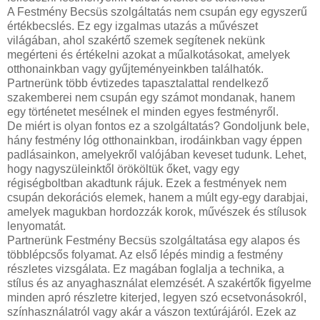
A Festmény Becsüs szolgáltatás nem csupán egy egyszerű
értékbecslés. Ez egy izgalmas utazás a művészet
világában, ahol szakértő szemek segítenek nekünk
megérteni és értékelni azokat a műalkotásokat, amelyek
otthonainkban vagy gyűjteményeinkben találhatók.
Partnerünk több évtizedes tapasztalattal rendelkező
szakemberei nem csupán egy számot mondanak, hanem
egy történetet mesélnek el minden egyes festményről.
De miért is olyan fontos ez a szolgáltatás? Gondoljunk bele,
hány festmény lóg otthonainkban, irodáinkban vagy éppen
padlásainkon, amelyekről valójában keveset tudunk. Lehet,
hogy nagyszüleinktől örököltük őket, vagy egy
régiségboltban akadtunk rájuk. Ezek a festmények nem
csupán dekorációs elemek, hanem a múlt egy-egy darabjai,
amelyek magukban hordozzák korok, művészek és stílusok
lenyomatát.
Partnerünk Festmény Becsüs szolgáltatása egy alapos és
többlépcsős folyamat. Az első lépés mindig a festmény
részletes vizsgálata. Ez magában foglalja a technika, a
stílus és az anyaghasználat elemzését. A szakértők figyelme
minden apró részletre kiterjed, legyen szó ecsetvonásokról,
színhasználatról vagy akár a vászon textúrájáról. Ezek az