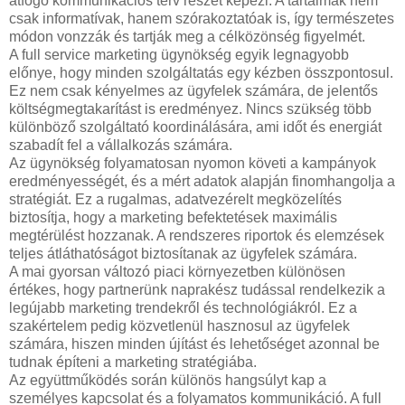
átfogó kommunikációs terv részét képezi. A tartalmak nem
csak informatívak, hanem szórakoztatóak is, így természetes
módon vonzzák és tartják meg a célközönség figyelmét.
A full service marketing ügynökség egyik legnagyobb
előnye, hogy minden szolgáltatás egy kézben összpontosul.
Ez nem csak kényelmes az ügyfelek számára, de jelentős
költségmegtakarítást is eredményez. Nincs szükség több
különböző szolgáltató koordinálására, ami időt és energiát
szabadít fel a vállalkozás számára.
Az ügynökség folyamatosan nyomon követi a kampányok
eredményességét, és a mért adatok alapján finomhangolja a
stratégiát. Ez a rugalmas, adatvezérelt megközelítés
biztosítja, hogy a marketing befektetések maximális
megtérülést hozzanak. A rendszeres riportok és elemzések
teljes átláthatóságot biztosítanak az ügyfelek számára.
A mai gyorsan változó piaci környezetben különösen
értékes, hogy partnerünk naprakész tudással rendelkezik a
legújabb marketing trendekről és technológiákról. Ez a
szakértelem pedig közvetlenül hasznosul az ügyfelek
számára, hiszen minden újítást és lehetőséget azonnal be
tudnak építeni a marketing stratégiába.
Az együttműködés során különös hangsúlyt kap a
személyes kapcsolat és a folyamatos kommunikáció. A full