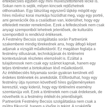
értékbecslés egyben egy mini művészettörténeti lecke is.
Sokan nem is sejtik, milyen kincsek rejtőzhetnek
otthonaikban. Egy látszólag egyszerű tájkép mögött egy
híres művész korai munkája húzódhat meg, vagy egy portré,
ami generációk óta a családban van, kiderülhet, hogy egy
elfeledett mester remekműve. Ezek a felfedezések nem csak
anyagi szempontból lehetnek jelentősek, de kulturális
szempontból is rendkívül értékesek.
A Festmény Becsüs szolgáltatás során Partnerünk
szakemberei mindig törekednek arra, hogy átfogó képet
adjanak a vizsgált műalkotásról. Ez magában foglalja a
festmény stílusának, technikájának és történelmi
kontextusának részletes elemzését is. Ezáltal a
tulajdonosok nem csak egy számot kapnak, hanem egy
teljes történetet a birtokukban lévő műalkotásról.
Az értékbecslés folyamata során gyakran kerülnek elő
érdekes történetek és anekdoták. Előfordulhat, hogy egy
festmény útja nyomon követhető híres gyűjteményeken
keresztül, vagy kiderül, hogy egy történelmi esemény
szemtanúja volt. Ezek a történetek nem csak érdekesek, de
növelhetik is a festmény értékét és jelentőségét.
Partnerünk Festmény Becsüs szolgáltatása nem csak a
múltra fókuszál, hanem a jövőre is tekint. A szakértők