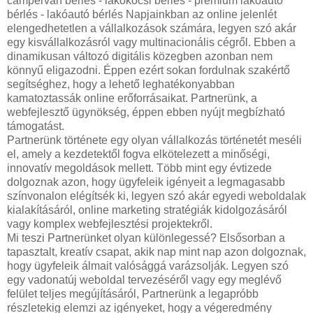
campervan bérlés - lakókocsi bérlés - prémium lakóautó
bérlés - lakóautó bérlés Napjainkban az online jelenlét
elengedhetetlen a vállalkozások számára, legyen szó akár
egy kisvállalkozásról vagy multinacionális cégről. Ebben a
dinamikusan változó digitális közegben azonban nem
könnyű eligazodni. Éppen ezért sokan fordulnak szakértő
segítséghez, hogy a lehető leghatékonyabban
kamatoztassák online erőforrásaikat. Partnerünk, a
webfejlesztő ügynökség, éppen ebben nyújt megbízható
támogatást.
Partnerünk története egy olyan vállalkozás történetét meséli
el, amely a kezdetektől fogva elkötelezett a minőségi,
innovatív megoldások mellett. Több mint egy évtizede
dolgoznak azon, hogy ügyfeleik igényeit a legmagasabb
színvonalon elégítsék ki, legyen szó akár egyedi weboldalak
kialakításáról, online marketing stratégiák kidolgozásáról
vagy komplex webfejlesztési projektekről.
Mi teszi Partnerünket olyan különlegessé? Elsősorban a
tapasztalt, kreatív csapat, akik nap mint nap azon dolgoznak,
hogy ügyfeleik álmait valósággá varázsolják. Legyen szó
egy vadonatúj weboldal tervezéséről vagy egy meglévő
felület teljes megújításáról, Partnerünk a legapróbb
részletekig elemzi az igényeket, hogy a végeredmény