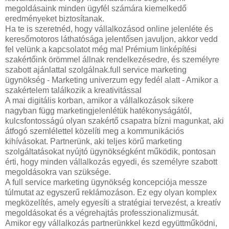
megoldásaink minden ügyfél számára kiemelkedő
eredményeket biztosítanak.
Ha te is szeretnéd, hogy vállalkozásod online jelenléte és
keresőmotoros láthatósága jelentősen javuljon, akkor vedd
fel velünk a kapcsolatot még ma! Prémium linképítési
szakértőink örömmel állnak rendelkezésedre, és személyre
szabott ajánlattal szolgálnak.full service marketing
ügynökség - Marketing univerzum egy fedél alatt - Amikor a
szakértelem találkozik a kreativitással
A mai digitális korban, amikor a vállalkozások sikere
nagyban függ marketingjelenlétük hatékonyságától,
kulcsfontosságú olyan szakértő csapatra bízni magunkat, aki
átfogó szemlélettel közelíti meg a kommunikációs
kihívásokat. Partnerünk, aki teljes körű marketing
szolgáltatásokat nyújtó ügynökségként működik, pontosan
érti, hogy minden vállalkozás egyedi, és személyre szabott
megoldásokra van szüksége.
A full service marketing ügynökség koncepciója messze
túlmutat az egyszerű reklámozáson. Ez egy olyan komplex
megközelítés, amely egyesíti a stratégiai tervezést, a kreatív
megoldásokat és a végrehajtás professzionalizmusát.
Amikor egy vállalkozás partnerünkkel kezd együttműködni,