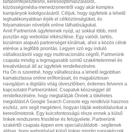
tartalomfejlesztésről, keresőoptimalizálásról,
közösségimédia-menedzsmentről vagy akár komplex
kampányok kidolgozásáról. Céljuk, hogy ügyfeleik a lehető
leghatékonyabban érjék el célközönségüket, és
folyamatosan növeljék online láthatóságukat.
Amit Partnerünk ügyfeleinek nyújt, az sokkal több, mint
pusztán egy weboldal elkészítése. Egy valódi, tartós,
bizalmon alapuló partnerséget kínálnak, ahol a közös célok
elérése a legfőbb prioritás. Legyen szó egy induló
vállalkozásról vagy egy multinacionális cégről, Partnerünk
csapata mindig a legmagasabb szintű szakértelemmel és
kreativitással áll az ügyfelek rendelkezésére.
Ha Ön is szeretné, hogy vállalkozása a lehető legjobban
kamatoztassa online erőforrásait, és magabiztosan
navigáljon a digitális világ útvesztőiben, érdemes felvenni a
kapcsolatot Partnerünkkel. Csapatuk készséggel áll
rendelkezésére, hogy megtalálják Önnek a tökéletes
megoldást.A Google Search Console egy rendkívül hasznos
eszköz, ami segít megérteni, hogyan látják weboldalunkat a
keresőmotorok. Egy kulcsfontosságú része ennek a külső
linkek rendszeres frissítése és felügyelete. Partnerünk
szakértői csapata éppen erre specializálódott - segítenek
abban, hogy weboldalad külső linkjei mindig naprakészek