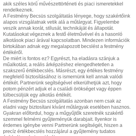
akik széles körű művészettörténeti és piaci ismeretekkel
rendelkeznek.
A Festmény Becsüs szolgáltatás lényege, hogy szakértőink
alapos vizsgálatnak vetik alá a műtárgyat. Figyelembe
veszik annak korát, stílusát, technikáját és állapotát.
Kutatásokat végeznek a festő életművével és a hasonló
alkotások piaci árával kapcsolatban. Mindezen információk
birtokában adnak egy megalapozott becslést a festmény
értékéről.
De miért is fontos ez? Egyrészt, ha eladásra szánjuk a
műalkotást, a reális árképzéshez elengedhetetlen a
szakszerű értékbecslés. Másrészt, egy értékes festmény
megfelelő biztosításához is ismernünk kell annak valódi
értékét. Partnerünk segítségével elkerülhetjük azt, hogy
potom pénzért adjuk el a családi örökséget vagy éppen
túlbecsüljük egy alkotás értékét.
A Festmény Becsüs szolgáltatás azonban nem csak az
eladni vagy biztosítani kívánt műtárgyak esetében hasznos.
Gyakran előfordul, hogy a műgyűjtők szeretnék szakértő
szemmel felmérni gyűjteményük darabjait. Ilyenkor is
érdemes igénybe venni Partnerünk segítségét, hiszen a
precíz értékbecslés hozzájárul a gyűjtemény tudatos