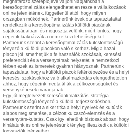
meghatározó szereplőjévé váljon!Napjainkban a
keresőoptimalizálás elengedhetetlen része a vállalkozások
online jelenlétének, függetlenül attól, hogy milyen
országban működnek. Partnerünk évek óta tapasztalattal
rendelkezik a keresőoptimalizálás külföldi piacának
sajátosságaiban, és megosztja velünk, miért fontos, hogy
cégeink kiaknázzák a nemzetközi lehetőségeket.
Partnerünk szerint a keresőoptimalizálás kulcsfontosságú
tényező a külföldi piacokon való sikerhez. Míg a hazai
piacon jól ismerhetjük a felhasználók szokásait, keresési
preferenciáit és a versenytársak helyzetét, a nemzetközi
térben ezek az ismeretek gyakran hiányoznak. Partnerünk
tapasztalata, hogy a külföldi piacok feltérképezése és a helyi
keresési szokásokhoz való alkalmazkodás elengedhetetlen
ahhoz, hogy cégeink megtalálják a célközönségüket és
versenyképesek maradjanak.
Egy jól megtervezett keresőoptimalizálási stratégia
kulcsfontosságú tényező a külföldi terjeszkedésben.
Partnerünk szerint a siker titka a helyi nyelvek és kultúrák
alapos megismerése, a célzott kulcsszó-elemzés és a
versenytárs-kutatás. Csak így lehetünk biztosak abban, hogy
kínálatunk és online jelenésünk tényleg illeszkedik a külföldi
fogyasztók igényeihez.