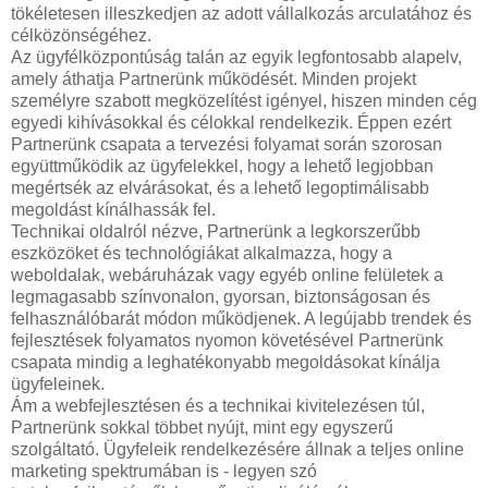
tökéletesen illeszkedjen az adott vállalkozás arculatához és
célközönségéhez.
Az ügyfélközpontúság talán az egyik legfontosabb alapelv,
amely áthatja Partnerünk működését. Minden projekt
személyre szabott megközelítést igényel, hiszen minden cég
egyedi kihívásokkal és célokkal rendelkezik. Éppen ezért
Partnerünk csapata a tervezési folyamat során szorosan
együttműködik az ügyfelekkel, hogy a lehető legjobban
megértsék az elvárásokat, és a lehető legoptimálisabb
megoldást kínálhassák fel.
Technikai oldalról nézve, Partnerünk a legkorszerűbb
eszközöket és technológiákat alkalmazza, hogy a
weboldalak, webáruházak vagy egyéb online felületek a
legmagasabb színvonalon, gyorsan, biztonságosan és
felhasználóbarát módon működjenek. A legújabb trendek és
fejlesztések folyamatos nyomon követésével Partnerünk
csapata mindig a leghatékonyabb megoldásokat kínálja
ügyfeleinek.
Ám a webfejlesztésen és a technikai kivitelezésen túl,
Partnerünk sokkal többet nyújt, mint egy egyszerű
szolgáltató. Ügyfeleik rendelkezésére állnak a teljes online
marketing spektrumában is - legyen szó