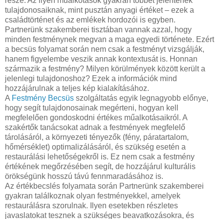
része. Az ilyen műalkotások gyakran többet jelentenek
tulajdonosaiknak, mint pusztán anyagi értéket – ezek a
családtörténet és az emlékek hordozói is egyben.
Partnerünk szakemberei tisztában vannak azzal, hogy
minden festménynek megvan a maga egyedi története. Ezért
a becsüs folyamat során nem csak a festményt vizsgálják,
hanem figyelembe veszik annak kontextusát is. Honnan
származik a festmény? Milyen körülmények között került a
jelenlegi tulajdonoshoz? Ezek a információk mind
hozzájárulnak a teljes kép kialakításához.
A
Festmény Becsüs
szolgáltatás egyik legnagyobb előnye,
hogy segít tulajdonosainak megérteni, hogyan kell
megfelelően gondoskodni értékes műalkotásaikról. A
szakértők tanácsokat adnak a festmények megfelelő
tárolásáról, a környezeti tényezők (fény, páratartalom,
hőmérséklet) optimalizálásáról, és szükség esetén a
restaurálási lehetőségekről is. Ez nem csak a festmény
értékének megőrzésében segít, de hozzájárul kulturális
örökségünk hosszú távú fennmaradásához is.
Az értékbecslés folyamata során Partnerünk szakemberei
gyakran találkoznak olyan festményekkel, amelyek
restaurálásra szorulnak. Ilyen esetekben részletes
javaslatokat tesznek a szükséges beavatkozásokra, és