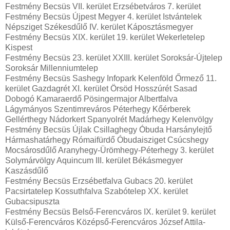
Festmény Becsüs VII. kerület Erzsébetváros 7. kerület
Festmény Becsüs Újpest Megyer 4. kerület Istvántelek
Népsziget Székesdűlő IV. kerület Káposztásmegyer
Festmény Becsüs XIX. kerület 19. kerület Wekerletelep
Kispest
Festmény Becsüs 23. kerület XXIII. kerület Soroksár-Újtelep
Soroksár Millenniumtelep
Festmény Becsüs Sashegy Infopark Kelenföld Őrmező 11.
kerület Gazdagrét XI. kerület Örsöd Hosszúrét Sasad
Dobogó Kamaraerdő Pösingermajor Albertfalva
Lágymányos Szentimreváros Péterhegy Kőérberek
Gellérthegy Nádorkert Spanyolrét Madárhegy Kelenvölgy
Festmény Becsüs Újlak Csillaghegy Óbuda Harsánylejtő
Hármashatárhegy Rómaifürdő Óbudaisziget Csúcshegy
Mocsárosdűlő Aranyhegy-Ürömhegy-Péterhegy 3. kerület
Solymárvölgy Aquincum III. kerület Békásmegyer
Kaszásdűlő
Festmény Becsüs Erzsébetfalva Gubacs 20. kerület
Pacsirtatelep Kossuthfalva Szabótelep XX. kerület
Gubacsipuszta
Festmény Becsüs Belső-Ferencváros IX. kerület 9. kerület
Külső-Ferencváros Középső-Ferencváros József Attila-