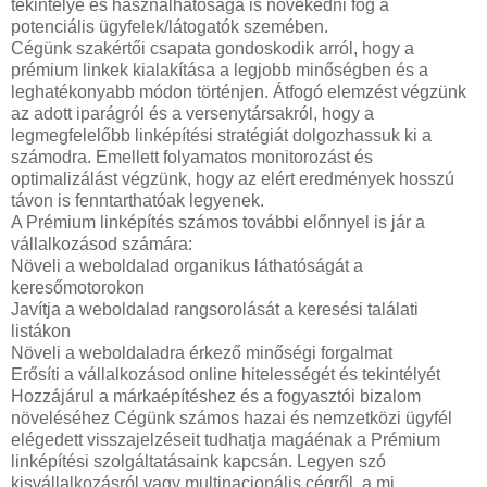
tekintélye és használhatósága is növekedni fog a
potenciális ügyfelek/látogatók szemében.
Cégünk szakértői csapata gondoskodik arról, hogy a
prémium linkek kialakítása a legjobb minőségben és a
leghatékonyabb módon történjen. Átfogó elemzést végzünk
az adott iparágról és a versenytársakról, hogy a
legmegfelelőbb linképítési stratégiát dolgozhassuk ki a
számodra. Emellett folyamatos monitorozást és
optimalizálást végzünk, hogy az elért eredmények hosszú
távon is fenntarthatóak legyenek.
A Prémium linképítés számos további előnnyel is jár a
vállalkozásod számára:
Növeli a weboldalad organikus láthatóságát a
keresőmotorokon
Javítja a weboldalad rangsorolását a keresési találati
listákon
Növeli a weboldaladra érkező minőségi forgalmat
Erősíti a vállalkozásod online hitelességét és tekintélyét
Hozzájárul a márkaépítéshez és a fogyasztói bizalom
növeléséhez Cégünk számos hazai és nemzetközi ügyfél
elégedett visszajelzéseit tudhatja magáénak a Prémium
linképítési szolgáltatásaink kapcsán. Legyen szó
kisvállalkozásról vagy multinacionális cégről, a mi