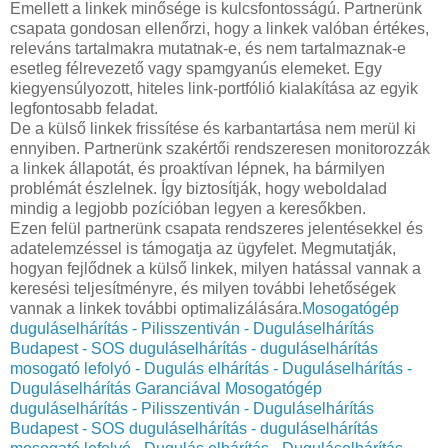
Emellett a linkek minősége is kulcsfontosságú. Partnerünk
csapata gondosan ellenőrzi, hogy a linkek valóban értékes,
releváns tartalmakra mutatnak-e, és nem tartalmaznak-e
esetleg félrevezető vagy spamgyanús elemeket. Egy
kiegyensúlyozott, hiteles link-portfólió kialakítása az egyik
legfontosabb feladat.
De a külső linkek frissítése és karbantartása nem merül ki
ennyiben. Partnerünk szakértői rendszeresen monitorozzák
a linkek állapotát, és proaktívan lépnek, ha bármilyen
problémát észlelnek. Így biztosítják, hogy weboldalad
mindig a legjobb pozícióban legyen a keresőkben.
Ezen felül partnerünk csapata rendszeres jelentésekkel és
adatelemzéssel is támogatja az ügyfelet. Megmutatják,
hogyan fejlődnek a külső linkek, milyen hatással vannak a
keresési teljesítményre, és milyen további lehetőségek
vannak a linkek további optimalizálására.
Mosogatógép
duguláselhárítás - Pilisszentiván - Duguláselhárítás
Budapest - SOS duguláselhárítás - duguláselhárítás
mosogató lefolyó - Dugulás elhárítás - Duguláselhárítás -
Duguláselhárítás Garanciával
Mosogatógép
duguláselhárítás - Pilisszentiván - Duguláselhárítás
Budapest - SOS duguláselhárítás - duguláselhárítás