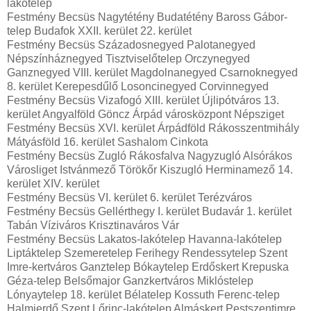
lakótelep
Festmény Becsüs Nagytétény Budatétény Baross Gábor-
telep Budafok XXII. kerület 22. kerület
Festmény Becsüs Századosnegyed Palotanegyed
Népszínháznegyed Tisztviselőtelep Orczynegyed
Ganznegyed VIII. kerület Magdolnanegyed Csarnoknegyed
8. kerület Kerepesdűlő Losoncinegyed Corvinnegyed
Festmény Becsüs Vizafogó XIII. kerület Újlipótváros 13.
kerület Angyalföld Göncz Árpád városközpont Népsziget
Festmény Becsüs XVI. kerület Árpádföld Rákosszentmihály
Mátyásföld 16. kerület Sashalom Cinkota
Festmény Becsüs Zugló Rákosfalva Nagyzugló Alsórákos
Városliget Istvánmező Törökőr Kiszugló Herminamező 14.
kerület XIV. kerület
Festmény Becsüs VI. kerület 6. kerület Terézváros
Festmény Becsüs Gellérthegy I. kerület Budavár 1. kerület
Tabán Víziváros Krisztinaváros Vár
Festmény Becsüs Lakatos-lakótelep Havanna-lakótelep
Liptáktelep Szemeretelep Ferihegy Rendessytelep Szent
Imre-kertváros Ganztelep Bókaytelep Erdőskert Krepuska
Géza-telep Belsőmajor Ganzkertváros Miklóstelep
Lónyaytelep 18. kerület Bélatelep Kossuth Ferenc-telep
Halmierdő Szent Lőrinc-lakótelep Almáskert Pestszentimre