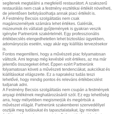
segítenek megtalálni a megfelelő restaurátort. A szakszerű
restaurálás nem csak a festmény esztétikai értékét növelheti,
de jelentősen befolyásolhatja annak piaci értékét is.
A Festmény Becsüs szolgáltatás nem csak
magánszemélyek számára lehet értékes. Galériák,
múzeumok és vállalati gyűjtemények is gyakran veszik
igénybe Partnerünk szakértelmét. Egy professzionális
értékbecslés elengedhetetlen lehet biztosítási ügyekben,
adományozás esetén, vagy akár egy kiállítás tervezésekor
is.
Fontos megemlíteni, hogy a művészeti piac folyamatosan
változik. Ami tegnap még kevésbé volt értékes, az ma már
jelentős összegeket érhet. Éppen ezért Partnerünk
folyamatosan követi a művészeti tendenciákat, aukciókat és
kiállításokat világszerte. Ez a naprakész tudás teszi
lehetővé, hogy mindig pontos és releváns értékbecslést
tudjanak adni.
A Festmény Becsüs szolgáltatás nem csupán a festmények
anyagi értékének meghatározásáról szól. Ez egy lehetőség
arra, hogy mélyebben megismerjük és megértsük a
művészet világát. Partnerünk szakemberei szenvedéllyel
osztják meg tudásukat és tapasztalataikat, így minden