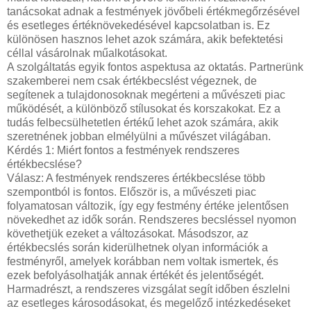
tanácsokat adnak a festmények jövőbeli értékmegőrzésével
és esetleges értéknövekedésével kapcsolatban is. Ez
különösen hasznos lehet azok számára, akik befektetési
céllal vásárolnak műalkotásokat.
A szolgáltatás egyik fontos aspektusa az oktatás. Partnerünk
szakemberei nem csak értékbecslést végeznek, de
segítenek a tulajdonosoknak megérteni a művészeti piac
működését, a különböző stílusokat és korszakokat. Ez a
tudás felbecsülhetetlen értékű lehet azok számára, akik
szeretnének jobban elmélyülni a művészet világában.
Kérdés 1: Miért fontos a festmények rendszeres
értékbecslése?
Válasz: A festmények rendszeres értékbecslése több
szempontból is fontos. Először is, a művészeti piac
folyamatosan változik, így egy festmény értéke jelentősen
növekedhet az idők során. Rendszeres becsléssel nyomon
követhetjük ezeket a változásokat. Másodszor, az
értékbecslés során kiderülhetnek olyan információk a
festményről, amelyek korábban nem voltak ismertek, és
ezek befolyásolhatják annak értékét és jelentőségét.
Harmadrészt, a rendszeres vizsgálat segít időben észlelni
az esetleges károsodásokat, és megelőző intézkedéseket