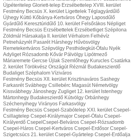
Újpéteritelep Gloriett-telep Erzsébettelep XVIII. kerület
Festmény Becsüs X. kerület Ligettelek Téglagyárdűlő
Újhegy Kúttó Kőbánya-Kertváros Óhegy Laposdűlő
Gyárdűlő Keresztúridűlő 10. kerület Felsőrákos Népliget
Festmény Becsüs Erzsébettelek Erzsébetliget Szépilona
Zöldmál Hársakalja II. kerület Vérhalom Felhévíz
Petneházyrét Pasarét Hárshegy Hűvösvölgy
Remetekertváros Szépvölgy Pesthidegkút-Ófalu Nyék
Adyliget Rózsadomb Kővár Pálvölgy Lipótmező
Máriaremete Gercse Újlak Szemlőhegy Kurucles Csatárka
2. kerület Törökvész Országút Rézmál Budakeszierdő
Budaliget Széphalom Víziváros
Festmény Becsüs XII. kerület Krisztinaváros Sashegy
Farkasrét Svábhegy Csillebérc Magasút Németvölgy
Kissvábhegy Jánoshegy Zugliget 12. kerület Istenhegy
Mártonhegy Budakeszierdő Kútvölgy Orbánhegy
Széchenyihegy Virányos Farkasvölgy
Festmény Becsüs Csepel-Szabótelep XXI. kerület Csepel-
Csillagtelep Csepel-Királymajor Csepel-Ófalu Csepel-
Királyerdő CsepelCsepel-Belváros Csepel-Rózsadomb
Csepel-Háros Csepel-Kertváros Csepel-Erdősor Csepel-
Szigetcsúcs 21. kerület Csepel-Gyártelep Csepel-Erdőalja