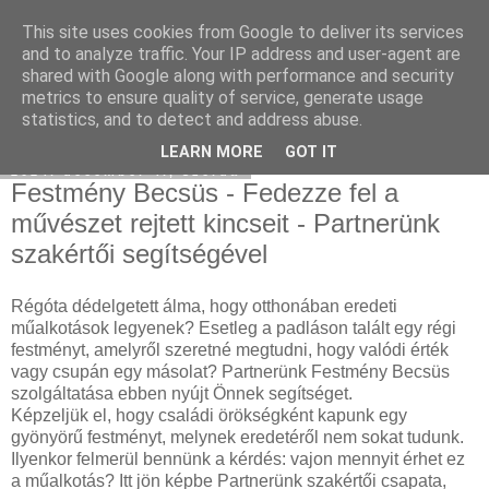
This site uses cookies from Google to deliver its services
Hulladékgyűjtés
and to analyze traffic. Your IP address and user-agent are
shared with Google along with performance and security
metrics to ensure quality of service, generate usage
statistics, and to detect and address abuse.
▼
LEARN MORE
GOT IT
2024. december 4., szerda
Festmény Becsüs - Fedezze fel a
művészet rejtett kincseit - Partnerünk
szakértői segítségével
Régóta dédelgetett álma, hogy otthonában eredeti
műalkotások legyenek? Esetleg a padláson talált egy régi
festményt, amelyről szeretné megtudni, hogy valódi érték
vagy csupán egy másolat? Partnerünk Festmény Becsüs
szolgáltatása ebben nyújt Önnek segítséget.
Képzeljük el, hogy családi örökségként kapunk egy
gyönyörű festményt, melynek eredetéről nem sokat tudunk.
Ilyenkor felmerül bennünk a kérdés: vajon mennyit érhet ez
a műalkotás? Itt jön képbe Partnerünk szakértői csapata,