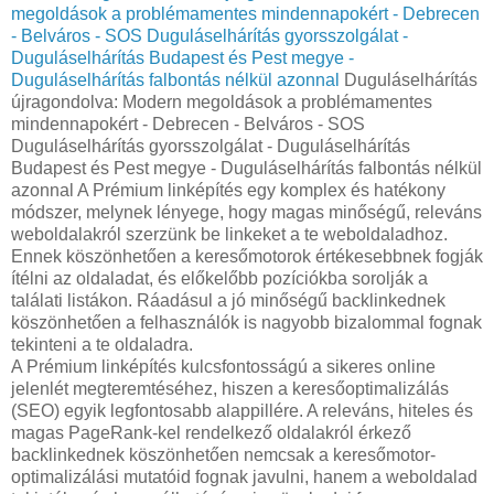
megoldások a problémamentes mindennapokért - Debrecen
- Belváros - SOS Duguláselhárítás gyorsszolgálat -
Duguláselhárítás Budapest és Pest megye -
Duguláselhárítás falbontás nélkül azonnal
Duguláselhárítás
újragondolva: Modern megoldások a problémamentes
mindennapokért - Debrecen - Belváros - SOS
Duguláselhárítás gyorsszolgálat - Duguláselhárítás
Budapest és Pest megye - Duguláselhárítás falbontás nélkül
azonnal A Prémium linképítés egy komplex és hatékony
módszer, melynek lényege, hogy magas minőségű, releváns
weboldalakról szerzünk be linkeket a te weboldaladhoz.
Ennek köszönhetően a keresőmotorok értékesebbnek fogják
ítélni az oldaladat, és előkelőbb pozíciókba sorolják a
találati listákon. Ráadásul a jó minőségű backlinkednek
köszönhetően a felhasználók is nagyobb bizalommal fognak
tekinteni a te oldaladra.
A Prémium linképítés kulcsfontosságú a sikeres online
jelenlét megteremtéséhez, hiszen a keresőoptimalizálás
(SEO) egyik legfontosabb alappillére. A releváns, hiteles és
magas PageRank-kel rendelkező oldalakról érkező
backlinkednek köszönhetően nemcsak a keresőmotor-
optimalizálási mutatóid fognak javulni, hanem a weboldalad