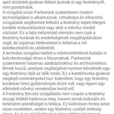
apró részletek gyakran többet árulnak el egy festményről,
mint gondolnánk.
A vizsgálat során Partnerünk szakemberei modern
technológiákat is alkalmaznak. Ultraibolya és infravörös
vizsgálatok segíthetnek felfedni a festmény rejtett rétegeit,
korábbi restaurálásokat vagy akár a művész eredeti
vázlatait. Ez a fajta mélyreható elemzés nem csak a
festmény korának és eredetiségének megállapításában
segít, de izgalmas történeteket is feltárhat a mű
keletkezéséről és utóéletéről.
A technikai vizsgálat mellett a művészettörténeti kutatás is
kulcsfontosságú része a folyamatnak. Partnerünk
szakemberei hatalmas adatbázisokhoz és archívumokhoz
férnek hozzá, amelyek segítségével nyomon követhetik egy-
egy festmény útját az idők során. Ez a kutatómunka gyakran
meglepő eredményeket hoz: kiderülhet, hogy egy festmény
korábban híres gyűjtemények része volt, vagy éppen egy
elfeledett művész remekműve került elő.
A Festmény Becsüs szolgáltatás nem csupán a festmény
anyagi értékét határozza meg, hanem annak kulturális és
történelmi jelentőségét is feltárja. Ez különösen fontos lehet
olyan esetekben, amikor egy festmény családi örökség