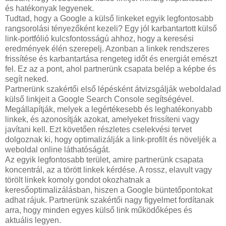
és hatékonyak legyenek.
Tudtad, hogy a Google a külső linkeket egyik legfontosabb
rangsorolási tényezőként kezeli? Egy jól karbantartott külső
link-portfólió kulcsfontosságú ahhoz, hogy a keresési
eredmények élén szerepelj. Azonban a linkek rendszeres
frissítése és karbantartása rengeteg időt és energiát emészt
fel. Ez az a pont, ahol partnerünk csapata belép a képbe és
segít neked.
Partnerünk szakértői első lépésként átvizsgálják weboldalad
külső linkjeit a Google Search Console segítségével.
Megállapítják, melyek a legértékesebb és leghatékonyabb
linkek, és azonosítják azokat, amelyeket frissíteni vagy
javítani kell. Ezt követően részletes cselekvési tervet
dolgoznak ki, hogy optimalizálják a link-profilt és növeljék a
weboldal online láthatóságát.
Az egyik legfontosabb terület, amire partnerünk csapata
koncentrál, az a törött linkek kérdése. A rossz, elavult vagy
törölt linkek komoly gondot okozhatnak a
keresőoptimalizálásban, hiszen a Google büntetőpontokat
adhat rájuk. Partnerünk szakértői nagy figyelmet fordítanak
arra, hogy minden egyes külső link működőképes és
aktuális legyen.