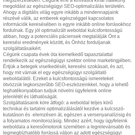
megszerzésében. Cégünk erre a kihívásra kínál hatékony
megoldást az egészségügyi SEO-optimalizálás területén.
Ahogy a digitális világ egyre inkább a mindennapjaink
részévé válik, az emberek egészséggel kapcsolatos
információk keresésében is egyre inkább online forrásokhoz
fordulnak. Egy jól optimalizált weboldal kulcsfontosságú
abban, hogy a potenciális páciensek megtalálják Önt a
keresési eredmények között, és Önhöz forduljanak
szolgáltatásaikért.
Cégünk csapata évek óta kiemelkedő tapasztalattal
rendelkezik az egészségügyi szektor online marketingjében.
Értjük a betegek viselkedését, keresési szokásait, és azt,
hogy mit várnak el egy egészségügyi szolgáltató
weboldalától. Ezeket a kulcsfontosságú ismereteket
ötvözzük legkorszerűbb SEO-eszközeinkkel, hogy a lehető
leghatékonyabban tudjuk növelni ügyfeleink online
jelenlétét és láthatóságát.
Szolgáltatásaink köre átfogó: a weboldal teljes körű
technikai és tartalmi optimalizálásától kezdve a kulcsszó-
kutatáson és -elemzésen át, egészen a versenyanalízisig és
a folyamatos monitorozásig. Mindez azért, hogy ügyfeleink
weboldala a keresőmotorok szemében a legrelevánsabb és
legmegbízhatóbb forrássá váljon az adott egészségügyi