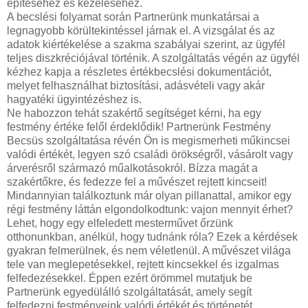
építéséhez és kezeléséhez.
A becslési folyamat során Partnerünk munkatársai a
legnagyobb körültekintéssel járnak el. A vizsgálat és az
adatok kiértékelése a szakma szabályai szerint, az ügyfél
teljes diszkréciójával történik. A szolgáltatás végén az ügyfél
kézhez kapja a részletes értékbecslési dokumentációt,
melyet felhasználhat biztosítási, adásvételi vagy akár
hagyatéki ügyintézéshez is.
Ne habozzon tehát szakértő segítséget kérni, ha egy
festmény értéke felől érdeklődik! Partnerünk Festmény
Becsüs szolgáltatása révén Ön is megismerheti műkincsei
valódi értékét, legyen szó családi örökségről, vásárolt vagy
árverésről származó műalkotásokról. Bízza magát a
szakértőkre, és fedezze fel a művészet rejtett kincseit!
Mindannyian találkoztunk már olyan pillanattal, amikor egy
régi festmény láttán elgondolkodtunk: vajon mennyit érhet?
Lehet, hogy egy elfeledett mesterművet őrzünk
otthonunkban, anélkül, hogy tudnánk róla? Ezek a kérdések
gyakran felmerülnek, és nem véletlenül. A művészet világa
tele van meglepetésekkel, rejtett kincsekkel és izgalmas
felfedezésekkel. Éppen ezért örömmel mutatjuk be
Partnerünk egyedülálló szolgáltatását, amely segít
felfedezni festményeink valódi értékét és történetét.