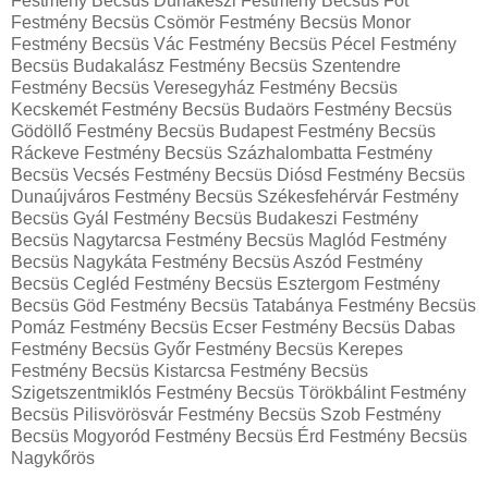
Festmény Becsüs Dunakeszi Festmény Becsüs Fót
Festmény Becsüs Csömör Festmény Becsüs Monor
Festmény Becsüs Vác Festmény Becsüs Pécel Festmény
Becsüs Budakalász Festmény Becsüs Szentendre
Festmény Becsüs Veresegyház Festmény Becsüs
Kecskemét Festmény Becsüs Budaörs Festmény Becsüs
Gödöllő Festmény Becsüs Budapest Festmény Becsüs
Ráckeve Festmény Becsüs Százhalombatta Festmény
Becsüs Vecsés Festmény Becsüs Diósd Festmény Becsüs
Dunaújváros Festmény Becsüs Székesfehérvár Festmény
Becsüs Gyál Festmény Becsüs Budakeszi Festmény
Becsüs Nagytarcsa Festmény Becsüs Maglód Festmény
Becsüs Nagykáta Festmény Becsüs Aszód Festmény
Becsüs Cegléd Festmény Becsüs Esztergom Festmény
Becsüs Göd Festmény Becsüs Tatabánya Festmény Becsüs
Pomáz Festmény Becsüs Ecser Festmény Becsüs Dabas
Festmény Becsüs Győr Festmény Becsüs Kerepes
Festmény Becsüs Kistarcsa Festmény Becsüs
Szigetszentmiklós Festmény Becsüs Törökbálint Festmény
Becsüs Pilisvörösvár Festmény Becsüs Szob Festmény
Becsüs Mogyoród Festmény Becsüs Érd Festmény Becsüs
Nagykőrös