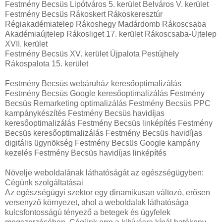
Festmény Becsüs Lipótváros 5. kerület Belváros V. kerület
Festmény Becsüs Rákoskert Rákoskeresztúr
Régiakadémiatelep Rákoshegy Madárdomb Rákoscsaba
Akadémiaújtelep Rákosliget 17. kerület Rákoscsaba-Újtelep
XVII. kerület
Festmény Becsüs XV. kerület Újpalota Pestújhely
Rákospalota 15. kerület
Festmény Becsüs webáruház keresőoptimalizálás
Festmény Becsüs Google keresőoptimalizálás Festmény
Becsüs Remarketing optimalizálás Festmény Becsüs PPC
kampánykészítés Festmény Becsüs havidíjas
keresőoptimalizálás Festmény Becsüs linképítés Festmény
Becsüs keresőoptimalizálás Festmény Becsüs havidíjas
digitális ügynökség Festmény Becsüs Google kampány
kezelés Festmény Becsüs havidíjas linképítés
Növelje weboldalának láthatóságát az egészségügyben:
Cégünk szolgáltatásai
Az egészségügyi szektor egy dinamikusan változó, erősen
versenyző környezet, ahol a weboldalak láthatósága
kulcsfontosságú tényező a betegek és ügyfelek