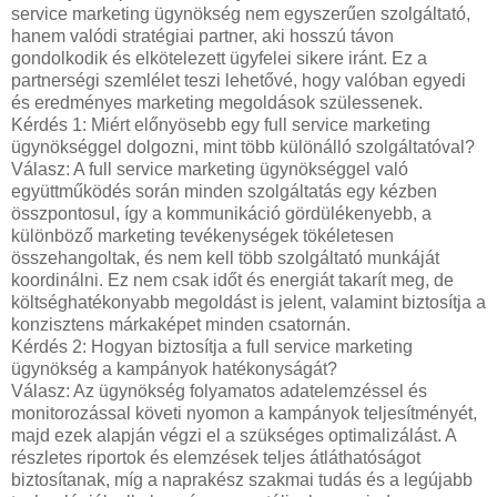
service marketing ügynökség nem egyszerűen szolgáltató,
hanem valódi stratégiai partner, aki hosszú távon
gondolkodik és elkötelezett ügyfelei sikere iránt. Ez a
partnerségi szemlélet teszi lehetővé, hogy valóban egyedi
és eredményes marketing megoldások szülessenek.
Kérdés 1: Miért előnyösebb egy full service marketing
ügynökséggel dolgozni, mint több különálló szolgáltatóval?
Válasz: A full service marketing ügynökséggel való
együttműködés során minden szolgáltatás egy kézben
összpontosul, így a kommunikáció gördülékenyebb, a
különböző marketing tevékenységek tökéletesen
összehangoltak, és nem kell több szolgáltató munkáját
koordinálni. Ez nem csak időt és energiát takarít meg, de
költséghatékonyabb megoldást is jelent, valamint biztosítja a
konzisztens márkaképet minden csatornán.
Kérdés 2: Hogyan biztosítja a full service marketing
ügynökség a kampányok hatékonyságát?
Válasz: Az ügynökség folyamatos adatelemzéssel és
monitorozással követi nyomon a kampányok teljesítményét,
majd ezek alapján végzi el a szükséges optimalizálást. A
részletes riportok és elemzések teljes átláthatóságot
biztosítanak, míg a naprakész szakmai tudás és a legújabb