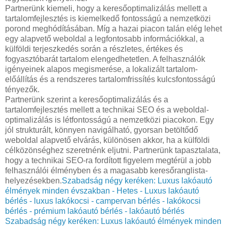
Partnerünk kiemeli, hogy a keresőoptimalizálás mellett a
tartalomfejlesztés is kiemelkedő fontosságú a nemzetközi
porond meghódításában. Míg a hazai piacon talán elég lehet
egy alapvető weboldal a legfontosabb információkkal, a
külföldi terjeszkedés során a részletes, értékes és
fogyasztóbarát tartalom elengedhetetlen. A felhasználók
igényeinek alapos megismerése, a lokalizált tartalom-
előállítás és a rendszeres tartalomfrissítés kulcsfontosságú
tényezők.
Partnerünk szerint a keresőoptimalizálás és a
tartalomfejlesztés mellett a technikai SEO és a weboldal-
optimalizálás is létfontosságú a nemzetközi piacokon. Egy
jól strukturált, könnyen navigálható, gyorsan betöltődő
weboldal alapvető elvárás, különösen akkor, ha a külföldi
célközönséghez szeretnénk eljutni. Partnerünk tapasztalata,
hogy a technikai SEO-ra fordított figyelem megtérül a jobb
felhasználói élményben és a magasabb keresőranglista-
helyezésekben.
Szabadság négy keréken: Luxus lakóautó
élmények minden évszakban - Hetes - Luxus lakóautó
bérlés - luxus lakókocsi - campervan bérlés - lakókocsi
bérlés - prémium lakóautó bérlés - lakóautó bérlés
Szabadság négy keréken: Luxus lakóautó élmények minden