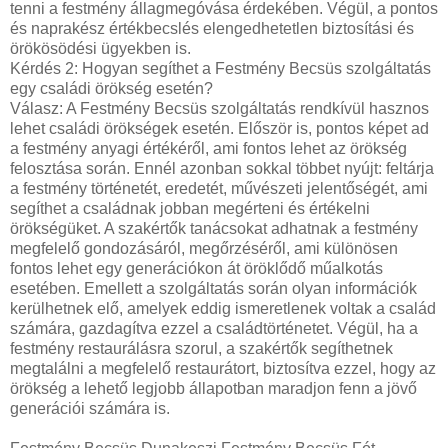
tenni a festmény állagmegóvása érdekében. Végül, a pontos
és naprakész értékbecslés elengedhetetlen biztosítási és
örökösödési ügyekben is.
Kérdés 2: Hogyan segíthet a Festmény Becsüs szolgáltatás
egy családi örökség esetén?
Válasz: A Festmény Becsüs szolgáltatás rendkívül hasznos
lehet családi örökségek esetén. Először is, pontos képet ad
a festmény anyagi értékéről, ami fontos lehet az örökség
felosztása során. Ennél azonban sokkal többet nyújt: feltárja
a festmény történetét, eredetét, művészeti jelentőségét, ami
segíthet a családnak jobban megérteni és értékelni
örökségüket. A szakértők tanácsokat adhatnak a festmény
megfelelő gondozásáról, megőrzéséről, ami különösen
fontos lehet egy generációkon át öröklődő műalkotás
esetében. Emellett a szolgáltatás során olyan információk
kerülhetnek elő, amelyek eddig ismeretlenek voltak a család
számára, gazdagítva ezzel a családtörténetet. Végül, ha a
festmény restaurálásra szorul, a szakértők segíthetnek
megtalálni a megfelelő restaurátort, biztosítva ezzel, hogy az
örökség a lehető legjobb állapotban maradjon fenn a jövő
generációi számára is.