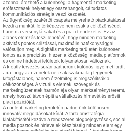
azonnal érezhető a különbség: a fragmentált marketing
erőfeszítések helyett egy összehangolt, céltudatos
kommunikációs stratégia veszi kezdetét.
Az ügynökség szakértői csapata mélyreható piackutatással
kezdi a munkát, feltérképezve nem csak a célközönséget,
hanem a versenytársakat és a piaci trendeket is. Ez az
alapos elemzés teszi lehetővé, hogy minden marketing
aktivitás pontos célzással, maximális hatékonysággal
valósuljon meg. A digitális marketing területén különösen
fontos ez a precizitás, hiszen a közösségi média platformok
és online hirdetési felületek folyamatosan változnak.
A kreatív tervezés során partnerünk különös figyelmet fordít
arra, hogy az üzenetek ne csak szakmailag legyenek
kifogástalanok, hanem érzelmileg is megszólítsák a
célközönséget. A vizuális elemek, szövegek és
marketingüzenetek harmóniája olyan márkaélményt teremt,
amely hosszú távon építi a vállalkozás hírnevét és erősíti
piaci pozícióját.
A content marketing területén partnerünk különösen
innovatív megoldásokat kínál. A tartalomstratégia
kialakításától kezdve a rendszeres blogbejegyzések, social
media posztok és hírlevelek készítéséig minden elem egy