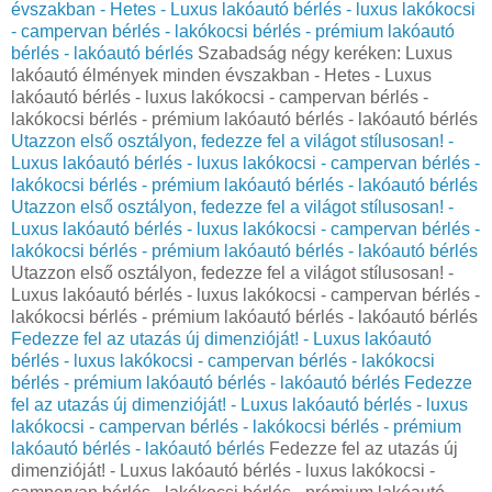
évszakban - Hetes - Luxus lakóautó bérlés - luxus lakókocsi
- campervan bérlés - lakókocsi bérlés - prémium lakóautó
bérlés - lakóautó bérlés
Szabadság négy keréken: Luxus
lakóautó élmények minden évszakban - Hetes - Luxus
lakóautó bérlés - luxus lakókocsi - campervan bérlés -
lakókocsi bérlés - prémium lakóautó bérlés - lakóautó bérlés
Utazzon első osztályon, fedezze fel a világot stílusosan! -
Luxus lakóautó bérlés - luxus lakókocsi - campervan bérlés -
lakókocsi bérlés - prémium lakóautó bérlés - lakóautó bérlés
Utazzon első osztályon, fedezze fel a világot stílusosan! -
Luxus lakóautó bérlés - luxus lakókocsi - campervan bérlés -
lakókocsi bérlés - prémium lakóautó bérlés - lakóautó bérlés
Utazzon első osztályon, fedezze fel a világot stílusosan! -
Luxus lakóautó bérlés - luxus lakókocsi - campervan bérlés -
lakókocsi bérlés - prémium lakóautó bérlés - lakóautó bérlés
Fedezze fel az utazás új dimenzióját! - Luxus lakóautó
bérlés - luxus lakókocsi - campervan bérlés - lakókocsi
bérlés - prémium lakóautó bérlés - lakóautó bérlés
Fedezze
fel az utazás új dimenzióját! - Luxus lakóautó bérlés - luxus
lakókocsi - campervan bérlés - lakókocsi bérlés - prémium
lakóautó bérlés - lakóautó bérlés
Fedezze fel az utazás új
dimenzióját! - Luxus lakóautó bérlés - luxus lakókocsi -