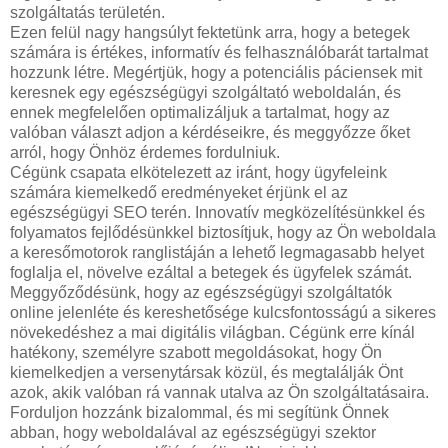
szolgáltatás területén.
Ezen felül nagy hangsúlyt fektetünk arra, hogy a betegek
számára is értékes, informatív és felhasználóbarát tartalmat
hozzunk létre. Megértjük, hogy a potenciális páciensek mit
keresnek egy egészségügyi szolgáltató weboldalán, és
ennek megfelelően optimalizáljuk a tartalmat, hogy az
valóban választ adjon a kérdéseikre, és meggyőzze őket
arról, hogy Önhöz érdemes fordulniuk.
Cégünk csapata elkötelezett az iránt, hogy ügyfeleink
számára kiemelkedő eredményeket érjünk el az
egészségügyi SEO terén. Innovatív megközelítésünkkel és
folyamatos fejlődésünkkel biztosítjuk, hogy az Ön weboldala
a keresőmotorok ranglistáján a lehető legmagasabb helyet
foglalja el, növelve ezáltal a betegek és ügyfelek számát.
Meggyőződésünk, hogy az egészségügyi szolgáltatók
online jelenléte és kereshetősége kulcsfontosságú a sikeres
növekedéshez a mai digitális világban. Cégünk erre kínál
hatékony, személyre szabott megoldásokat, hogy Ön
kiemelkedjen a versenytársak közül, és megtalálják Önt
azok, akik valóban rá vannak utalva az Ön szolgáltatásaira.
Forduljon hozzánk bizalommal, és mi segítünk Önnek
abban, hogy weboldalával az egészségügyi szektor