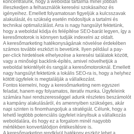
koncentrálunk, hogy a weboldal tartalma minél jobban
illeszkedjen a felhasználók keresési szokásaihoz és
igényeihez. Emellett folyamatosan figyeljük a kulcsszavak
alakulását, és szükség esetén módosítjuk a tartalmi és
technikai optimalizálást. Arra is nagy hangsúlyt fektetünk,
hogy a weboldal kódja és felépítése SEO-barát legyen, így a
keresőmotorok is könnyen tudják indexelni az oldalt.
A keresőmarketing hatékonyságának növelése érdekében
számos további eszközt is bevetünk. Ilyen például a pay-
per-click hirdetések elhelyezése a keresési találatok között,
vagy a minőségi backlink-építés, amivel növelhetjük a
weboldal tekintélyét és rangját a keresőmotoroknál. Emellett
nagy hangsúlyt fektetünk a lokális SEO-ra is, hogy a helyhez
kötött ügyfelek is megtalálják a vállalkozást.
Fontos kiemelni, hogy a keresőmarketing nem egyszeri
feladat, hanem egy folyamatos, iteratív munka. Ügyfeleink
számára havi rendszerességgel adunk részletes beszámolót
a kampány alakulásáról, és amennyiben szükséges, akár
napi szinten is finomhangoljuk a stratégiát. Célunk, hogy a
lehető legtöbb potenciális ügyfelet irányítsuk a vállalkozás
weboldalára, és hogy ez a forgalom minél nagyobb
mértékben konvertálódjon értékesítésre is.
A keresőmarketing rendkívül hatékony eszköz lehet a