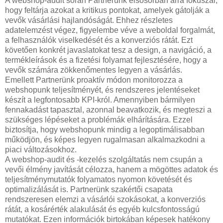
A webshop-audit során Partnerünk elsősorban arra fókuszál,
hogy feltárja azokat a kritikus pontokat, amelyek gátolják a
vevők vásárlási hajlandóságát. Ehhez részletes
adatelemzést végez, figyelembe véve a weboldal forgalmát,
a felhasználók viselkedését és a konverziós rátát. Ezt
követően konkrét javaslatokat tesz a design, a navigáció, a
termékleírások és a fizetési folyamat fejlesztésére, hogy a
vevők számára zökkenőmentes legyen a vásárlás.
Emellett Partnerünk proaktív módon monitorozza a
webshopunk teljesítményét, és rendszeres jelentéseket
készít a legfontosabb KPI-król. Amennyiben bármilyen
fennakadást tapasztal, azonnal beavatkozik, és megteszi a
szükséges lépéseket a problémák elhárítására. Ezzel
biztosítja, hogy webshopunk mindig a legoptimálisabban
működjön, és képes legyen rugalmasan alkalmazkodni a
piaci változásokhoz.
A webshop-audit és -kezelés szolgáltatás nem csupán a
vevői élmény javítását célozza, hanem a mögöttes adatok és
teljesítménymutatók folyamatos nyomon követését és
optimalizálását is. Partnerünk szakértői csapata
rendszeresen elemzi a vásárlói szokásokat, a konverziós
rátát, a kosárérték alakulását és egyéb kulcsfontosságú
mutatókat. Ezen információk birtokában képesek hatékony