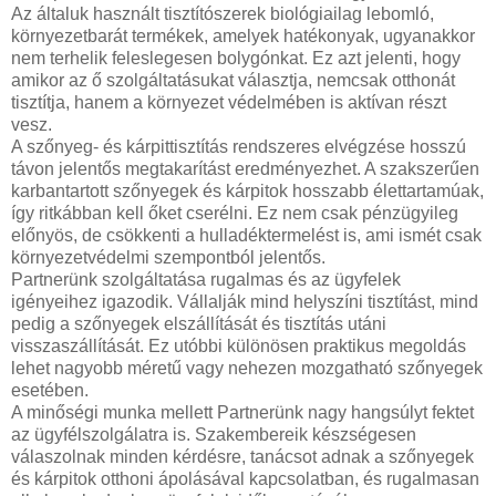
Az általuk használt tisztítószerek biológiailag lebomló,
környezetbarát termékek, amelyek hatékonyak, ugyanakkor
nem terhelik feleslegesen bolygónkat. Ez azt jelenti, hogy
amikor az ő szolgáltatásukat választja, nemcsak otthonát
tisztítja, hanem a környezet védelmében is aktívan részt
vesz.
A szőnyeg- és kárpittisztítás rendszeres elvégzése hosszú
távon jelentős megtakarítást eredményezhet. A szakszerűen
karbantartott szőnyegek és kárpitok hosszabb élettartamúak,
így ritkábban kell őket cserélni. Ez nem csak pénzügyileg
előnyös, de csökkenti a hulladéktermelést is, ami ismét csak
környezetvédelmi szempontból jelentős.
Partnerünk szolgáltatása rugalmas és az ügyfelek
igényeihez igazodik. Vállalják mind helyszíni tisztítást, mind
pedig a szőnyegek elszállítását és tisztítás utáni
visszaszállítását. Ez utóbbi különösen praktikus megoldás
lehet nagyobb méretű vagy nehezen mozgatható szőnyegek
esetében.
A minőségi munka mellett Partnerünk nagy hangsúlyt fektet
az ügyfélszolgálatra is. Szakembereik készségesen
válaszolnak minden kérdésre, tanácsot adnak a szőnyegek
és kárpitok otthoni ápolásával kapcsolatban, és rugalmasan