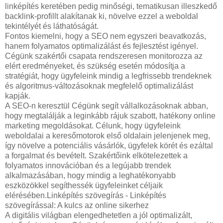
linképítés keretében pedig minőségi, tematikusan illeszkedő
backlink-profillt alakítanak ki, növelve ezzel a weboldal
tekintélyét és láthatóságát.
Fontos kiemelni, hogy a SEO nem egyszeri beavatkozás,
hanem folyamatos optimalizálást és fejlesztést igényel.
Cégünk szakértői csapata rendszeresen monitorozza az
elért eredményeket, és szükség esetén módosítja a
stratégiát, hogy ügyfeleink mindig a legfrissebb trendeknek
és algoritmus-változásoknak megfelelő optimalizálást
kapják.
A SEO-n keresztül Cégünk segít vállalkozásoknak abban,
hogy megtalálják a leginkább rájuk szabott, hatékony online
marketing megoldásokat. Célunk, hogy ügyfeleink
weboldalai a keresőmotorok első oldalain jelenjenek meg,
így növelve a potenciális vásárlók, ügyfelek körét és ezáltal
a forgalmat és bevételt. Szakértőink elkötelezettek a
folyamatos innovációban és a legújabb trendek
alkalmazásában, hogy mindig a leghatékonyabb
eszközökkel segíthessék ügyfeleinket céljaik
elérésében.Linképítés szövegírás - Linképítés
szövegírással: A kulcs az online sikerhez
A digitális világban elengedhetetlen a jól optimalizált,