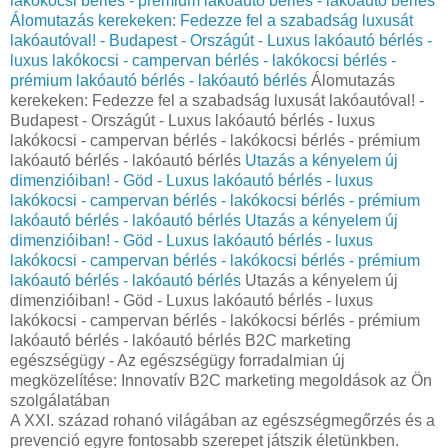
lakókocsi bérlés - prémium lakóautó bérlés - lakóautó bérlés
Álomutazás kerekeken: Fedezze fel a szabadság luxusát
lakóautóval! - Budapest - Országút - Luxus lakóautó bérlés -
luxus lakókocsi - campervan bérlés - lakókocsi bérlés -
prémium lakóautó bérlés - lakóautó bérlés
Álomutazás
kerekeken: Fedezze fel a szabadság luxusát lakóautóval! -
Budapest - Országút - Luxus lakóautó bérlés - luxus
lakókocsi - campervan bérlés - lakókocsi bérlés - prémium
lakóautó bérlés - lakóautó bérlés
Utazás a kényelem új
dimenzióiban! - Göd - Luxus lakóautó bérlés - luxus
lakókocsi - campervan bérlés - lakókocsi bérlés - prémium
lakóautó bérlés - lakóautó bérlés
Utazás a kényelem új
dimenzióiban! - Göd - Luxus lakóautó bérlés - luxus
lakókocsi - campervan bérlés - lakókocsi bérlés - prémium
lakóautó bérlés - lakóautó bérlés
Utazás a kényelem új
dimenzióiban! - Göd - Luxus lakóautó bérlés - luxus
lakókocsi - campervan bérlés - lakókocsi bérlés - prémium
lakóautó bérlés - lakóautó bérlés B2C marketing
egészségügy - Az egészségügy forradalmian új
megközelítése: Innovatív B2C marketing megoldások az Ön
szolgálatában
A XXI. század rohanó világában az egészségmegőrzés és a
prevenció egyre fontosabb szerepet játszik életünkben.