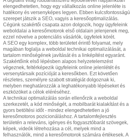
A digitális világ robbanásszerű fejlődésével napjainkban
elengedhetetlen, hogy egy vállalkozás online jelenléte is
hatékony és versenyképes legyen. Ebben kulcsfontosságú
szerepet játszik a SEO, vagyis a keresőoptimalizálás.
Cégünk szakértői csapata azon dolgozik, hogy ügyfeleink
weboldalai a keresőmotorok első oldalain jelenjenek meg,
ezzel növelve a potenciális vásárlók, ügyfelek körét.
A SEO egy komplex, több területet érintő folyamat, mely
magában foglalja a weboldal technikai optimalizálását, a
tartalom minőségének javítását és a linképítést egyaránt.
Szakértőink első lépésben alapos helyzetelemzést
végeznek, feltérképezik ügyfeleink online jelenlétét és
versenytársaik pozícióját a keresőkben. Ezt követően
részletes, személyre szabott stratégiát dolgoznak ki,
melyben meghatározzák a leghatékonyabb lépéseket és
eszközöket a célok eléréséhez.
A technikai optimalizálás során ellenőrzik a weboldal
szerkezetét, a kód minőségét, a mobilbarát kialakítást és a
gyors betöltési időt - mindez elengedhetetlen a jó
keresőmotoros pozicionáláshoz. A tartalomfejlesztés
területén a releváns, igényes és fogyasztóbarát szövegek,
képek, videók létrehozása a cél, melyek mind a
felhasználók, mind a keresőmotorok számára értékesek. A