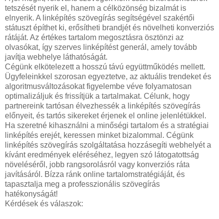
tetszését nyerik el, hanem a célközönség bizalmát is
elnyerik. A linképítés szövegírás segítségével szakértői
státuszt építhet ki, erősítheti brandjét és növelheti konverziós
rátáját. Az értékes tartalom megosztásra ösztönzi az
olvasókat, így szerves linképítést generál, amely tovább
javítja webhelye láthatóságát.
Cégünk elkötelezett a hosszú távú együttműködés mellett.
Ügyfeleinkkel szorosan egyeztetve, az aktuális trendeket és
algoritmusváltozásokat figyelembe véve folyamatosan
optimalizáljuk és frissítjük a tartalmakat. Célunk, hogy
partnereink tartósan élvezhessék a linképítés szövegírás
előnyeit, és tartós sikereket érjenek el online jelenlétükkel.
Ha szeretné kihasználni a minőségi tartalom és a stratégiai
linképítés erejét, keressen minket bizalommal. Cégünk
linképítés szövegírás szolgáltatása hozzásegíti webhelyét a
kívánt eredmények eléréséhez, legyen szó látogatottság
növeléséről, jobb rangsorolásról vagy konverziós ráta
javításáról. Bízza ránk online tartalomstratégiáját, és
tapasztalja meg a professzionális szövegírás
hatékonyságát!
Kérdések és válaszok: