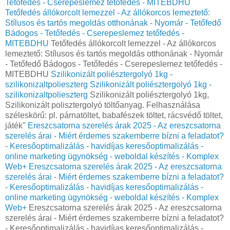
Tetőfedés - Cserepeslemez tetőfedés - MITEBDHU
Tetőfedés állókorcolt lemezzel - Az állókorcos lemeztető:
Stílusos és tartós megoldás otthonának - Nyomár - Tetőfedő
Bádogos - Tetőfedés - Cserepeslemez tetőfedés -
MITEBDHU
Tetőfedés állókorcolt lemezzel - Az állókorcos
lemeztető: Stílusos és tartós megoldás otthonának - Nyomár
- Tetőfedő Bádogos - Tetőfedés - Cserepeslemez tetőfedés -
MITEBDHU
Szilikonizált poliésztergolyó 1kg -
szilikonizaltpolieszterg
Szilikonizált poliésztergolyó 1kg -
szilikonizaltpolieszterg
Szilikonizált poliésztergolyó 1kg,
Szilikonizált polisztergolyó töltőanyag. Felhasználása
széleskörű: pl. párnatöltet, babafészek töltet, rácsvédő töltet,
játék"
Ereszcsatorna szerelés árak 2025 - Az ereszcsatorna
szerelés árai - Miért érdemes szakemberre bízni a feladatot?
- Keresőoptimalizálás - havidíjas keresőoptimalizálás -
online marketing ügynökség - weboldal készítés - Komplex
Web+
Ereszcsatorna szerelés árak 2025 - Az ereszcsatorna
szerelés árai - Miért érdemes szakemberre bízni a feladatot?
- Keresőoptimalizálás - havidíjas keresőoptimalizálás -
online marketing ügynökség - weboldal készítés - Komplex
Web+
Ereszcsatorna szerelés árak 2025 - Az ereszcsatorna
szerelés árai - Miért érdemes szakemberre bízni a feladatot?
- Keresőoptimalizálás - havidíjas keresőoptimalizálás -