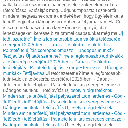
vállalkozások számára, ha megfelelő szakértelemmel és
ráfordítással valósítják meg. Cégünk tapasztalt szakértői
mindent megtesznek annak érdekében, hogy ügyfeleinket a
lehető legjobban támogassuk ebben a folyamatban. Ha Ön
is szeretné kihasználni a keresőmarketing nyújtotta
lehetőségeket, keresse bizalommal csapatunkat még ma!
Új
tetőt szeretne? Íme a legfontosabb tudnivalók a tetőcserép
cseréjéről 2025-ben! - Dabas - Tetőfedő - tetőfelújítás -
Palatető felújítás cserepeslemezzel - Bádogos munkák -
Tetőjavítás
Új tetőt szeretne? Íme a legfontosabb tudnivalók
a tetőcserép cseréjéről 2025-ben! - Dabas - Tetőfedő -
tetőfelújítás - Palatető felújítás cserepeslemezzel - Bádogos
munkák - Tetőjavítás
Új tetőt szeretne? Íme a legfontosabb
tudnivalók a tetőcserép cseréjéről 2025-ben! - Dabas -
Tetőfedő - tetőfelújítás - Palatető felújítás cserepeslemezzel -
Bádogos munkák - Tetőjavítás
Új esély a régi tetőknek:
Minden amit a tetőfelújítási pályázatról tudni érdemes - Göd -
Tetőfedő - tetőfelújítás - Palatető felújítás cserepeslemezzel -
Bádogos munkák - Tetőjavítás
Új esély a régi tetőknek:
Minden amit a tetőfelújítási pályázatról tudni érdemes - Göd -
Tetőfedő - tetőfelújítás - Palatető felújítás cserepeslemezzel -
Bádogos munkák - Tetőjavítás
Új esély a régi tetőknek: