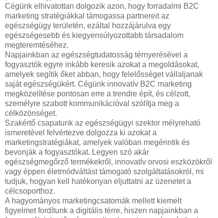
Cégünk elhivatottan dolgozik azon, hogy forradalmi B2C
marketing stratégiákkal támogassa partnereit az
egészségügy területén, ezáltal hozzájárulva egy
egészségesebb és kiegyensúlyozottabb társadalom
megteremtéséhez.
Napjainkban az egészségtudatosság térnyerésével a
fogyasztók egyre inkább keresik azokat a megoldásokat,
amelyek segítik őket abban, hogy felelősséget vállaljanak
saját egészségükért. Cégünk innovatív B2C marketing
megközelítése pontosan erre a trendre épít, és célzott,
személyre szabott kommunikációval szólítja meg a
célközönséget.
Szakértő csapatunk az egészségügyi szektor mélyreható
ismeretével felvértezve dolgozza ki azokat a
marketingstratégiákat, amelyek valóban megérintik és
bevonják a fogyasztókat. Legyen szó akár
egészségmegőrző termékekről, innovatív orvosi eszközökről
vagy éppen életmódváltást támogató szolgáltatásokról, mi
tudjuk, hogyan kell hatékonyan eljuttatni az üzenetet a
célcsoporthoz.
A hagyományos marketingcsatornák mellett kiemelt
figyelmet fordítunk a digitális térre, hiszen napjainkban a