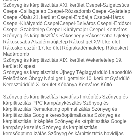
Szőnyeg és kárpittisztítás XXI. kerület Csepel-Szigetcsúcs
Csepel-Csillagtelep Csepel-Rózsadomb Csepel-Gyártelep
Csepel-Ófalu 21. kerület Csepel-Erdőalja Csepel-Háros
Csepel-Királyerdő CsepelCsepel-Belváros Csepel-Erdősor
Csepel-Szabótelep Csepel-Királymajor Csepel-Kertváros
Szőnyeg és kárpittisztítás Rákoshegy Rákoscsaba-Újtelep
Rákoscsaba Akadémiaújtelep Rákosliget XVII. kerület
Rákoskeresztúr 17. kerület Régiakadémiatelep Rákoskert
Madárdomb
Szőnyeg és kárpittisztítás XIX. kerület Wekerletelep 19.
kerület Kispest
Szőnyeg és kárpittisztítás Újhegy Téglagyárdűlő Laposdűlő
Felsőrákos Óhegy Népliget Ligettelek 10. kerület Gyárdűlő
Keresztúridűlő X. kerület Kőbánya-Kertváros Kúttó
Szőnyeg és kárpittisztítás havidíjas linképítés Szőnyeg és
kárpittisztítás PPC kampánykészítés Szőnyeg és
kárpittisztítás Remarketing optimalizálás Szőnyeg és
kárpittisztítás Google keresőoptimalizálás Szőnyeg és
kárpittisztítás linképítés Szőnyeg és kárpittisztítás Google
kampány kezelés Szőnyeg és kárpittisztítás
keresőoptimalizálás Szőnyeg és kárpittisztítás havidíjas