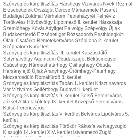
Szőnyeg és kárpittisztítás Hárshegy Víziváros Nyék Rézmál
Erzsébettelek Országút Gercse Máriaremete Pasarét
Budaliget Zöldmál Vérhalom Petneházyrét Felhévíz
Törökvész Hűvösvölgy Lipótmező II. kerület Hársakalja
Szemlőhegy Kővár Adyliget Pálvölgy Szépvölgy Újlak
Budakeszierdő Erzsébetliget Rózsadomb Pesthidegkút-
Ófalu Csatárka Remetekertváros Szépilona 2. kerület
Széphalom Kurucles
Szőnyeg és kárpittisztítás III. kerület Kaszásdűlő
Solymárvölgy Aquincum Óbudaisziget Békásmegyer
Csúcshegy Hármashatárhegy Csillaghegy Óbuda
Harsánylejtő Újlak Aranyhegy-Ürömhegy-Péterhegy
Mocsárosdűlő Rómaifürdő 3. kerület
Szőnyeg és kárpittisztítás Tabán 1. kerület Krisztinaváros
Vár Víziváros Gellérthegy Budavár I. kerület
Szőnyeg és kárpittisztítás 9. kerület Belső-Ferencváros
József Attila-lakótelep IX. kerület Középső-Ferencváros
Külső-Ferencváros
Szőnyeg és kárpittisztítás V. kerület Belváros Lipótváros 5.
kerület
Szőnyeg és kárpittisztítás Törökőr Rákosfalva Nagyzugló
Kiszugló 14. kerület XIV. kerület Istvánmező Zugló