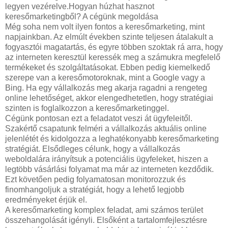
legyen vezérelve.Hogyan húzhat hasznot
keresőmarketingből? A cégünk megoldása
Még soha nem volt ilyen fontos a keresőmarketing, mint
napjainkban. Az elmúlt években szinte teljesen átalakult a
fogyasztói magatartás, és egyre többen szoktak rá arra, hogy
az interneten keresztül keressék meg a számukra megfelelő
termékeket és szolgáltatásokat. Ebben pedig kiemelkedő
szerepe van a keresőmotoroknak, mint a Google vagy a
Bing. Ha egy vállalkozás meg akarja ragadni a rengeteg
online lehetőséget, akkor elengedhetetlen, hogy stratégiai
szinten is foglalkozzon a keresőmarketinggel.
Cégünk pontosan ezt a feladatot veszi át ügyfeleitől.
Szakértő csapatunk felméri a vállalkozás aktuális online
jelenlétét és kidolgozza a leghatékonyabb keresőmarketing
stratégiát. Elsődleges célunk, hogy a vállalkozás
weboldalára irányítsuk a potenciális ügyfeleket, hiszen a
legtöbb vásárlási folyamat ma már az interneten kezdődik.
Ezt követően pedig folyamatosan monitorozzuk és
finomhangoljuk a stratégiát, hogy a lehető legjobb
eredményeket érjük el.
A keresőmarketing komplex feladat, ami számos terület
összehangolását igényli. Elsőként a tartalomfejlesztésre