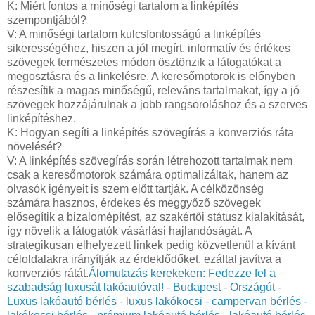
K: Miért fontos a minőségi tartalom a linképítés
szempontjából?
V: A minőségi tartalom kulcsfontosságú a linképítés
sikerességéhez, hiszen a jól megírt, informatív és értékes
szövegek természetes módon ösztönzik a látogatókat a
megosztásra és a linkelésre. A keresőmotorok is előnyben
részesítik a magas minőségű, releváns tartalmakat, így a jó
szövegek hozzájárulnak a jobb rangsoroláshoz és a szerves
linképítéshez.
K: Hogyan segíti a linképítés szövegírás a konverziós ráta
növelését?
V: A linképítés szövegírás során létrehozott tartalmak nem
csak a keresőmotorok számára optimalizáltak, hanem az
olvasók igényeit is szem előtt tartják. A célközönség
számára hasznos, érdekes és meggyőző szövegek
elősegítik a bizalomépítést, az szakértői státusz kialakítását,
így növelik a látogatók vásárlási hajlandóságát. A
strategikusan elhelyezett linkek pedig közvetlenül a kívánt
céloldalakra irányítják az érdeklődőket, ezáltal javítva a
konverziós rátát.
Álomutazás kerekeken: Fedezze fel a
szabadság luxusát lakóautóval! - Budapest - Országút -
Luxus lakóautó bérlés - luxus lakókocsi - campervan bérlés -