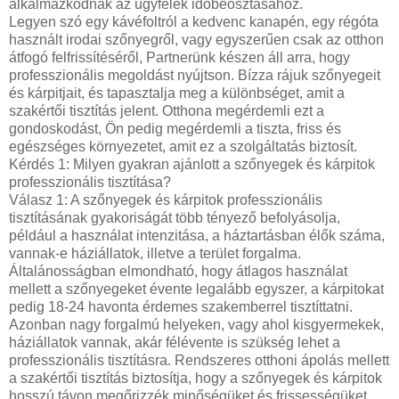
alkalmazkodnak az ügyfelek időbeosztásához.
Legyen szó egy kávéfoltról a kedvenc kanapén, egy régóta
használt irodai szőnyegről, vagy egyszerűen csak az otthon
átfogó felfrissítéséről, Partnerünk készen áll arra, hogy
professzionális megoldást nyújtson. Bízza rájuk szőnyegeit
és kárpitjait, és tapasztalja meg a különbséget, amit a
szakértői tisztítás jelent. Otthona megérdemli ezt a
gondoskodást, Ön pedig megérdemli a tiszta, friss és
egészséges környezetet, amit ez a szolgáltatás biztosít.
Kérdés 1: Milyen gyakran ajánlott a szőnyegek és kárpitok
professzionális tisztítása?
Válasz 1: A szőnyegek és kárpitok professzionális
tisztításának gyakoriságát több tényező befolyásolja,
például a használat intenzitása, a háztartásban élők száma,
vannak-e háziállatok, illetve a terület forgalma.
Általánosságban elmondható, hogy átlagos használat
mellett a szőnyegeket évente legalább egyszer, a kárpitokat
pedig 18-24 havonta érdemes szakemberrel tisztíttatni.
Azonban nagy forgalmú helyeken, vagy ahol kisgyermekek,
háziállatok vannak, akár félévente is szükség lehet a
professzionális tisztításra. Rendszeres otthoni ápolás mellett
a szakértői tisztítás biztosítja, hogy a szőnyegek és kárpitok
hosszú távon megőrizzék minőségüket és frissességüket.