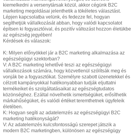
kiemelkedni a versenytársak közül, akkor cégünk B2C
marketing megoldásai jelenthetik a tökéletes választást.
Lépjen kapcsolatba velünk, és fedezze fel, hogyan
segíthetjük vállalkozását abban, hogy valódi kapcsolatot
építsen ki fogyasztóival, és pozitív változást hozzon életükbe
az egészség jegyében!
Kérdések és válaszok:
K: Milyen előnyökkel jár a B2C marketing alkalmazása az
egészségügyi szektorban?
V: A B2C marketing lehetővé teszi az egészségügyi
vállalkozások számára, hogy közvetlenül szólítsák meg és
vonják be a fogyasztókat. Személyre szabott üzenetekkel és
célzott kampányokkal hatékonyabban tudják eljuttatni
termékeiket és szolgáltatásaikat az egészségtudatos
közönséghez. Ezáltal növelhetik ismertségüket, erősíthetik
márkahűségüket, és valódi értéket teremthetnek ügyfeleik
életében.
K: Hogyan segíti az adatelemzés az egészségügyi B2C
marketing hatékonyságát?
V: Az adatelemzés kulcsfontosságú szerepet játszik a
modern B2C marketingben, különösen az egészségügy