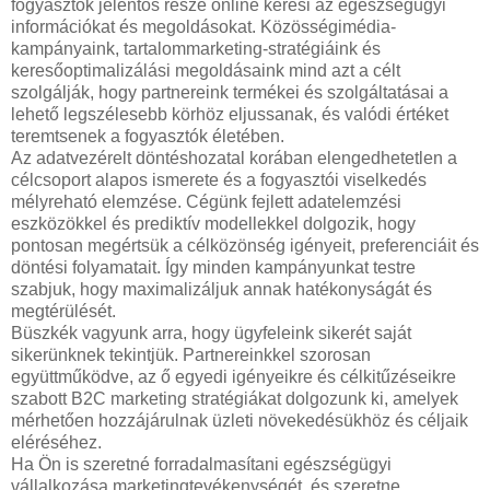
fogyasztók jelentős része online keresi az egészségügyi
információkat és megoldásokat. Közösségimédia-
kampányaink, tartalommarketing-stratégiáink és
keresőoptimalizálási megoldásaink mind azt a célt
szolgálják, hogy partnereink termékei és szolgáltatásai a
lehető legszélesebb körhöz eljussanak, és valódi értéket
teremtsenek a fogyasztók életében.
Az adatvezérelt döntéshozatal korában elengedhetetlen a
célcsoport alapos ismerete és a fogyasztói viselkedés
mélyreható elemzése. Cégünk fejlett adatelemzési
eszközökkel és prediktív modellekkel dolgozik, hogy
pontosan megértsük a célközönség igényeit, preferenciáit és
döntési folyamatait. Így minden kampányunkat testre
szabjuk, hogy maximalizáljuk annak hatékonyságát és
megtérülését.
Büszkék vagyunk arra, hogy ügyfeleink sikerét saját
sikerünknek tekintjük. Partnereinkkel szorosan
együttműködve, az ő egyedi igényeikre és célkitűzéseikre
szabott B2C marketing stratégiákat dolgozunk ki, amelyek
mérhetően hozzájárulnak üzleti növekedésükhöz és céljaik
eléréséhez.
Ha Ön is szeretné forradalmasítani egészségügyi
vállalkozása marketingtevékenységét, és szeretne