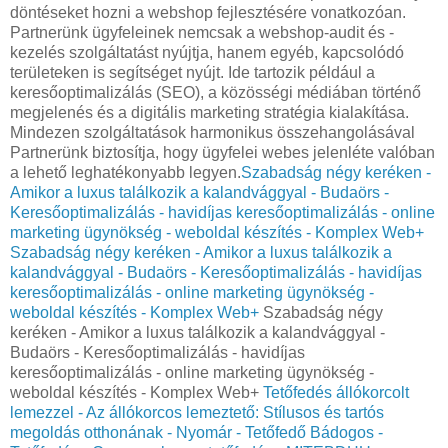
döntéseket hozni a webshop fejlesztésére vonatkozóan.
Partnerünk ügyfeleinek nemcsak a webshop-audit és -
kezelés szolgáltatást nyújtja, hanem egyéb, kapcsolódó
területeken is segítséget nyújt. Ide tartozik például a
keresőoptimalizálás (SEO), a közösségi médiában történő
megjelenés és a digitális marketing stratégia kialakítása.
Mindezen szolgáltatások harmonikus összehangolásával
Partnerünk biztosítja, hogy ügyfelei webes jelenléte valóban
a lehető leghatékonyabb legyen.
Szabadság négy keréken -
Amikor a luxus találkozik a kalandvággyal - Budaörs -
Keresőoptimalizálás - havidíjas keresőoptimalizálás - online
marketing ügynökség - weboldal készítés - Komplex Web+
Szabadság négy keréken - Amikor a luxus találkozik a
kalandvággyal - Budaörs - Keresőoptimalizálás - havidíjas
keresőoptimalizálás - online marketing ügynökség -
weboldal készítés - Komplex Web+
Szabadság négy
keréken - Amikor a luxus találkozik a kalandvággyal -
Budaörs - Keresőoptimalizálás - havidíjas
keresőoptimalizálás - online marketing ügynökség -
weboldal készítés - Komplex Web+
Tetőfedés állókorcolt
lemezzel - Az állókorcos lemeztető: Stílusos és tartós
megoldás otthonának - Nyomár - Tetőfedő Bádogos -