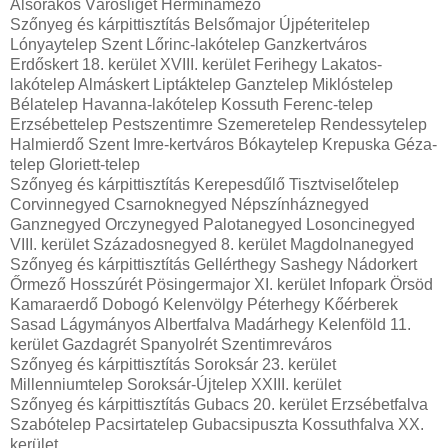
Alsórákos Városliget Herminamező
Szőnyeg és kárpittisztítás Belsőmajor Újpéteritelep
Lónyaytelep Szent Lőrinc-lakótelep Ganzkertváros
Erdőskert 18. kerület XVIII. kerület Ferihegy Lakatos-
lakótelep Almáskert Liptáktelep Ganztelep Miklóstelep
Bélatelep Havanna-lakótelep Kossuth Ferenc-telep
Erzsébettelep Pestszentimre Szemeretelep Rendessytelep
Halmierdő Szent Imre-kertváros Bókaytelep Krepuska Géza-
telep Gloriett-telep
Szőnyeg és kárpittisztítás Kerepesdűlő Tisztviselőtelep
Corvinnegyed Csarnoknegyed Népszínháznegyed
Ganznegyed Orczynegyed Palotanegyed Losoncinegyed
VIII. kerület Századosnegyed 8. kerület Magdolnanegyed
Szőnyeg és kárpittisztítás Gellérthegy Sashegy Nádorkert
Őrmező Hosszúrét Pösingermajor XI. kerület Infopark Örsöd
Kamaraerdő Dobogó Kelenvölgy Péterhegy Kőérberek
Sasad Lágymányos Albertfalva Madárhegy Kelenföld 11.
kerület Gazdagrét Spanyolrét Szentimreváros
Szőnyeg és kárpittisztítás Soroksár 23. kerület
Millenniumtelep Soroksár-Újtelep XXIII. kerület
Szőnyeg és kárpittisztítás Gubacs 20. kerület Erzsébetfalva
Szabótelep Pacsirtatelep Gubacsipuszta Kossuthfalva XX.
kerület