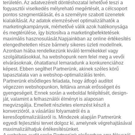
területén. Az adatvezérelt döntéshozatal lehetővé teszi a
fogyasztói viselkedés mélyreható megértését, a célcsoport
pontos szegmentálását, és a személyre szabott üzenetek
kialakítását. Az adatok elemzésével optimalizálhatók a
marketingkampányok, mérhetővé válik azok hatékonysága
és megtérülése, így biztosítva a marketingbefektetések
maximális hasznosulását.Napjainkban az online értékesítés
elengedhetetlen része bármely sikeres üzleti modellnek.
Azonban hiába rendelkezünk kiváló termékekkel vagy
szolgáltatásokkal, ha webshopunk nem felel meg a vevői
elvárásoknak, óhatatlanul lemaradunk a konkurenciához
képest. Ebben segíthet Partnerünk, akinek széles körű
tapasztalata van a webshop-optimalizálás terén.
Partnerünk elsődleges feladata, hogy átfogó auditot
végezzen webshopunkon, feltárva annak erősségeit és
gyengeségeit. Ennek során a weboldal felépítését, design-
ját, valamint a felhasználói élményt is alaposan
megvizsgálja. Emellett részletes elemzést készít a
konverzióról, a vásárlási folyamatról és a
keresőoptimalizálásról is. Mindezek alapján Partnerünk
egyedi fejlesztési tervet dolgoz ki, amelynek végrehajtásával
maximalizálhatjuk értékesítésünket.