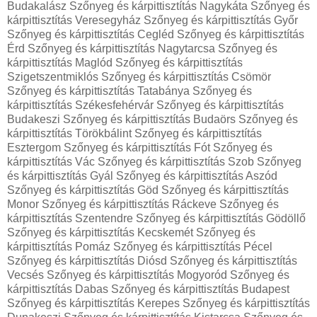
Budakalász Szőnyeg és kárpittisztítás Nagykáta Szőnyeg és
kárpittisztítás Veresegyház Szőnyeg és kárpittisztítás Győr
Szőnyeg és kárpittisztítás Cegléd Szőnyeg és kárpittisztítás
Érd Szőnyeg és kárpittisztítás Nagytarcsa Szőnyeg és
kárpittisztítás Maglód Szőnyeg és kárpittisztítás
Szigetszentmiklós Szőnyeg és kárpittisztítás Csömör
Szőnyeg és kárpittisztítás Tatabánya Szőnyeg és
kárpittisztítás Székesfehérvár Szőnyeg és kárpittisztítás
Budakeszi Szőnyeg és kárpittisztítás Budaörs Szőnyeg és
kárpittisztítás Törökbálint Szőnyeg és kárpittisztítás
Esztergom Szőnyeg és kárpittisztítás Fót Szőnyeg és
kárpittisztítás Vác Szőnyeg és kárpittisztítás Szob Szőnyeg
és kárpittisztítás Gyál Szőnyeg és kárpittisztítás Aszód
Szőnyeg és kárpittisztítás Göd Szőnyeg és kárpittisztítás
Monor Szőnyeg és kárpittisztítás Ráckeve Szőnyeg és
kárpittisztítás Szentendre Szőnyeg és kárpittisztítás Gödöllő
Szőnyeg és kárpittisztítás Kecskemét Szőnyeg és
kárpittisztítás Pomáz Szőnyeg és kárpittisztítás Pécel
Szőnyeg és kárpittisztítás Diósd Szőnyeg és kárpittisztítás
Vecsés Szőnyeg és kárpittisztítás Mogyoród Szőnyeg és
kárpittisztítás Dabas Szőnyeg és kárpittisztítás Budapest
Szőnyeg és kárpittisztítás Kerepes Szőnyeg és kárpittisztítás