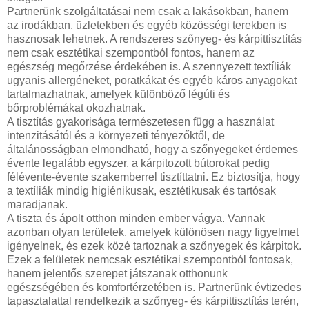
Partnerünk szolgáltatásai nem csak a lakásokban, hanem
az irodákban, üzletekben és egyéb közösségi terekben is
hasznosak lehetnek. A rendszeres szőnyeg- és kárpittisztítás
nem csak esztétikai szempontból fontos, hanem az
egészség megőrzése érdekében is. A szennyezett textíliák
ugyanis allergéneket, poratkákat és egyéb káros anyagokat
tartalmazhatnak, amelyek különböző légúti és
bőrproblémákat okozhatnak.
A tisztítás gyakorisága természetesen függ a használat
intenzitásától és a környezeti tényezőktől, de
általánosságban elmondható, hogy a szőnyegeket érdemes
évente legalább egyszer, a kárpitozott bútorokat pedig
félévente-évente szakemberrel tisztíttatni. Ez biztosítja, hogy
a textíliák mindig higiénikusak, esztétikusak és tartósak
maradjanak.
A tiszta és ápolt otthon minden ember vágya. Vannak
azonban olyan területek, amelyek különösen nagy figyelmet
igényelnek, és ezek közé tartoznak a szőnyegek és kárpitok.
Ezek a felületek nemcsak esztétikai szempontból fontosak,
hanem jelentős szerepet játszanak otthonunk
egészségében és komfortérzetében is. Partnerünk évtizedes
tapasztalattal rendelkezik a szőnyeg- és kárpittisztítás terén,