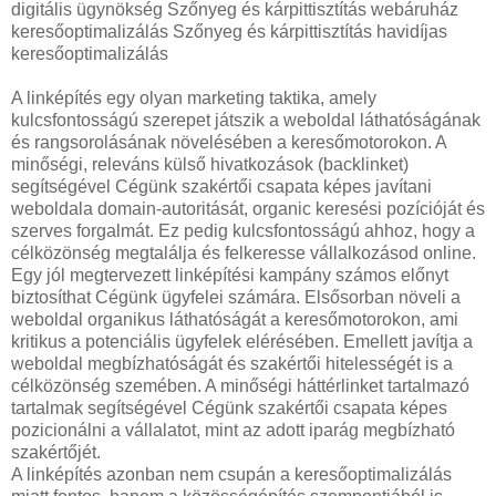
digitális ügynökség Szőnyeg és kárpittisztítás webáruház
keresőoptimalizálás Szőnyeg és kárpittisztítás havidíjas
keresőoptimalizálás
A linképítés egy olyan marketing taktika, amely
kulcsfontosságú szerepet játszik a weboldal láthatóságának
és rangsorolásának növelésében a keresőmotorokon. A
minőségi, releváns külső hivatkozások (backlinket)
segítségével Cégünk szakértői csapata képes javítani
weboldala domain-autoritását, organic keresési pozícióját és
szerves forgalmát. Ez pedig kulcsfontosságú ahhoz, hogy a
célközönség megtalálja és felkeresse vállalkozásod online.
Egy jól megtervezett linképítési kampány számos előnyt
biztosíthat Cégünk ügyfelei számára. Elsősorban növeli a
weboldal organikus láthatóságát a keresőmotorokon, ami
kritikus a potenciális ügyfelek elérésében. Emellett javítja a
weboldal megbízhatóságát és szakértői hitelességét is a
célközönség szemében. A minőségi háttérlinket tartalmazó
tartalmak segítségével Cégünk szakértői csapata képes
pozicionálni a vállalatot, mint az adott iparág megbízható
szakértőjét.
A linképítés azonban nem csupán a keresőoptimalizálás