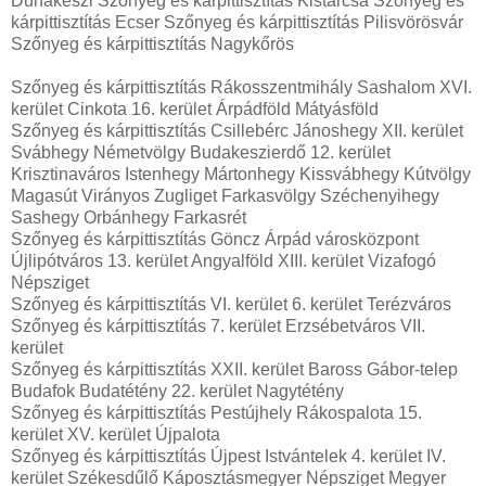
Dunakeszi Szőnyeg és kárpittisztítás Kistarcsa Szőnyeg és
kárpittisztítás Ecser Szőnyeg és kárpittisztítás Pilisvörösvár
Szőnyeg és kárpittisztítás Nagykőrös
Szőnyeg és kárpittisztítás Rákosszentmihály Sashalom XVI.
kerület Cinkota 16. kerület Árpádföld Mátyásföld
Szőnyeg és kárpittisztítás Csillebérc Jánoshegy XII. kerület
Svábhegy Németvölgy Budakeszierdő 12. kerület
Krisztinaváros Istenhegy Mártonhegy Kissvábhegy Kútvölgy
Magasút Virányos Zugliget Farkasvölgy Széchenyihegy
Sashegy Orbánhegy Farkasrét
Szőnyeg és kárpittisztítás Göncz Árpád városközpont
Újlipótváros 13. kerület Angyalföld XIII. kerület Vizafogó
Népsziget
Szőnyeg és kárpittisztítás VI. kerület 6. kerület Terézváros
Szőnyeg és kárpittisztítás 7. kerület Erzsébetváros VII.
kerület
Szőnyeg és kárpittisztítás XXII. kerület Baross Gábor-telep
Budafok Budatétény 22. kerület Nagytétény
Szőnyeg és kárpittisztítás Pestújhely Rákospalota 15.
kerület XV. kerület Újpalota
Szőnyeg és kárpittisztítás Újpest Istvántelek 4. kerület IV.
kerület Székesdűlő Káposztásmegyer Népsziget Megyer