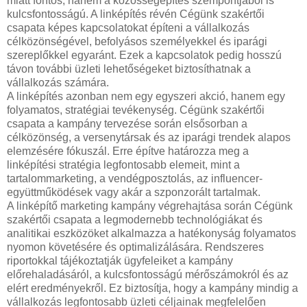
miatt fontos, hanem a közösségépítés szempontjából is
kulcsfontosságú. A linképítés révén Cégünk szakértői
csapata képes kapcsolatokat építeni a vállalkozás
célközönségével, befolyásos személyekkel és iparági
szereplőkkel egyaránt. Ezek a kapcsolatok pedig hosszú
távon további üzleti lehetőségeket biztosíthatnak a
vállalkozás számára.
A linképítés azonban nem egy egyszeri akció, hanem egy
folyamatos, stratégiai tevékenység. Cégünk szakértői
csapata a kampány tervezése során elsősorban a
célközönség, a versenytársak és az iparági trendek alapos
elemzésére fókuszál. Erre építve határozza meg a
linképítési stratégia legfontosabb elemeit, mint a
tartalommarketing, a vendégposztolás, az influencer-
együttműködések vagy akár a szponzorált tartalmak.
A linképítő marketing kampány végrehajtása során Cégünk
szakértői csapata a legmodernebb technológiákat és
analitikai eszközöket alkalmazza a hatékonyság folyamatos
nyomon követésére és optimalizálására. Rendszeres
riportokkal tájékoztatják ügyfeleiket a kampány
előrehaladásáról, a kulcsfontosságú mérőszámokról és az
elért eredményekről. Ez biztosítja, hogy a kampány mindig a
vállalkozás legfontosabb üzleti céljainak megfelelően