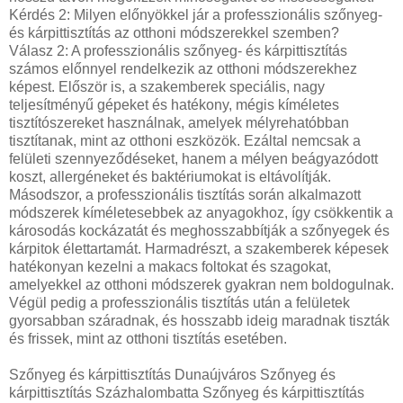
Kérdés 2: Milyen előnyökkel jár a professzionális szőnyeg-
és kárpittisztítás az otthoni módszerekkel szemben?
Válasz 2: A professzionális szőnyeg- és kárpittisztítás
számos előnnyel rendelkezik az otthoni módszerekhez
képest. Először is, a szakemberek speciális, nagy
teljesítményű gépeket és hatékony, mégis kíméletes
tisztítószereket használnak, amelyek mélyrehatóbban
tisztítanak, mint az otthoni eszközök. Ezáltal nemcsak a
felületi szennyeződéseket, hanem a mélyen beágyazódott
koszt, allergéneket és baktériumokat is eltávolítják.
Másodszor, a professzionális tisztítás során alkalmazott
módszerek kíméletesebbek az anyagokhoz, így csökkentik a
károsodás kockázatát és meghosszabbítják a szőnyegek és
kárpitok élettartamát. Harmadrészt, a szakemberek képesek
hatékonyan kezelni a makacs foltokat és szagokat,
amelyekkel az otthoni módszerek gyakran nem boldogulnak.
Végül pedig a professzionális tisztítás után a felületek
gyorsabban száradnak, és hosszabb ideig maradnak tiszták
és frissek, mint az otthoni tisztítás esetében.
Szőnyeg és kárpittisztítás Dunaújváros Szőnyeg és
kárpittisztítás Százhalombatta Szőnyeg és kárpittisztítás