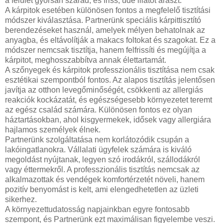
a felület gyorsan szárad, és friss, üde illatot áraszt.
A kárpitok esetében különösen fontos a megfelelő tisztítási
módszer kiválasztása. Partnerünk speciális kárpittisztító
berendezéseket használ, amelyek mélyen behatolnak az
anyagba, és eltávolítják a makacs foltokat és szagokat. Ez a
módszer nemcsak tisztítja, hanem felfrissíti és megújítja a
kárpitot, meghosszabbítva annak élettartamát.
A szőnyegek és kárpitok professzionális tisztítása nem csak
esztétikai szempontból fontos. Az alapos tisztítás jelentősen
javítja az otthon levegőminőségét, csökkenti az allergiás
reakciók kockázatát, és egészségesebb környezetet teremt
az egész család számára. Különösen fontos ez olyan
háztartásokban, ahol kisgyermekek, idősek vagy allergiára
hajlamos személyek élnek.
Partnerünk szolgáltatása nem korlátozódik csupán a
lakóingatlanokra. Vállalati ügyfelek számára is kiváló
megoldást nyújtanak, legyen szó irodákról, szállodákról
vagy éttermekről. A professzionális tisztítás nemcsak az
alkalmazottak és vendégek komfortérzetét növeli, hanem
pozitív benyomást is kelt, ami elengedhetetlen az üzleti
sikerhez.
A környezettudatosság napjainkban egyre fontosabb
szempont, és Partnerünk ezt maximálisan figyelembe veszi.