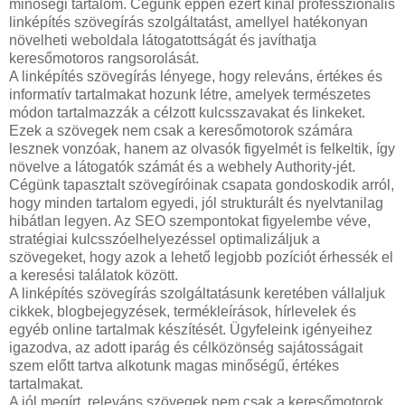
minőségi tartalom. Cégünk éppen ezért kínál professzionális
linképítés szövegírás szolgáltatást, amellyel hatékonyan
növelheti weboldala látogatottságát és javíthatja
keresőmotoros rangsorolását.
A linképítés szövegírás lényege, hogy releváns, értékes és
informatív tartalmakat hozunk létre, amelyek természetes
módon tartalmazzák a célzott kulcsszavakat és linkeket.
Ezek a szövegek nem csak a keresőmotorok számára
lesznek vonzóak, hanem az olvasók figyelmét is felkeltik, így
növelve a látogatók számát és a webhely Authority-jét.
Cégünk tapasztalt szövegíróinak csapata gondoskodik arról,
hogy minden tartalom egyedi, jól strukturált és nyelvtanilag
hibátlan legyen. Az SEO szempontokat figyelembe véve,
stratégiai kulcsszóelhelyezéssel optimalizáljuk a
szövegeket, hogy azok a lehető legjobb pozíciót érhessék el
a keresési találatok között.
A linképítés szövegírás szolgáltatásunk keretében vállaljuk
cikkek, blogbejegyzések, termékleírások, hírlevelek és
egyéb online tartalmak készítését. Ügyfeleink igényeihez
igazodva, az adott iparág és célközönség sajátosságait
szem előtt tartva alkotunk magas minőségű, értékes
tartalmakat.
A jól megírt, releváns szövegek nem csak a keresőmotorok