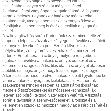
eszközöket használják a szőnyegek és kárpitok
tisztításához, legyen szó akár mélytisztításról,
folteltávolításról vagy éppen szagtalanításról. A folyamat
során kíméletes, ugyanakkor hatékony módszereket
alkalmaznak, amelyek nem csak a szennyeződéseket
távolítják el, hanem meg is óvják a textíliák anyagát és
színét.
A szőnyegtisztítás során Partnerünk szakemberei először
alaposan felporszívózzák a szőnyeget, eltávolítva a felületi
szennyeződéseket és a port. Ezután következik a
mélytisztítás, amely forró vizes extrakciós módszerrel
történik. Ennek során a szőnyeg mélyebb rétegeibe is
eljutnak, eltávolítva a makacs szennyeződéseket és a
kellemetlen szagokat. A tisztítás után a szőnyeget alaposan
átöblítik és megszárítják, hogy friss és higiénikus legyen.
A kárpittisztítás hasonló elven működik, de itt figyelembe kell
venni a bútorok anyagát és kialakítását is. Partnerünk
szakemberei minden esetben az adott kárpit típusának
megfelelő tisztítószereket és módszereket használják,
legyen szó bőrről, textilről vagy éppen velúrról. A tisztítás
során eltávolítják a szennyeződéseket, a foltokat és a
kellemetlen szagokat, miközben megóvják a kárpit színét és
állagát.