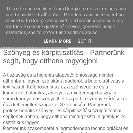
This site uses cookies from Google to deliver its services
Hulladékgyűjtés
and to analyze traffic. Your IP address and user-agent are
shared with Google along with performance and security
metrics to ensure quality of service, generate usage
statistics, and to detect and address abuse.
▼
LEARN MORE
GOT IT
2024. december 16., hétfő
Szőnyeg és kárpittisztítás - Partnerünk
segít, hogy otthona ragyogjon!
A tisztaság és a higiénia alapvető fontosságú minden
otthonban, legyen szó akár a padlóról, a bútorokról vagy a
textíliákról. Különösen igaz ez a szőnyegekre és a
kárpitozott bútorokra, amelyek a mindennapi használat
során könnyen összegyűjthetik a port, a szennyeződéseket
és a kellemetlen szagokat. Szerencsére Partnerünk
professzionális szőnyeg- és kárpittisztítási szolgáltatásai
segítenek abban, hogy otthona mindig tiszta, higiénikus és
esztétikus legyen.
Partnerünk szakemberei a legmodernebb technológiákat és