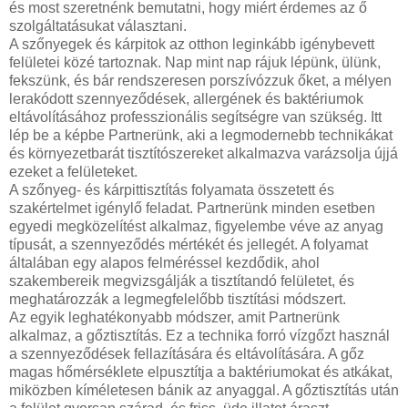
és most szeretnénk bemutatni, hogy miért érdemes az ő
szolgáltatásukat választani.
A szőnyegek és kárpitok az otthon leginkább igénybevett
felületei közé tartoznak. Nap mint nap rájuk lépünk, ülünk,
fekszünk, és bár rendszeresen porszívózzuk őket, a mélyen
lerakódott szennyeződések, allergének és baktériumok
eltávolításához professzionális segítségre van szükség. Itt
lép be a képbe Partnerünk, aki a legmodernebb technikákat
és környezetbarát tisztítószereket alkalmazva varázsolja újjá
ezeket a felületeket.
A szőnyeg- és kárpittisztítás folyamata összetett és
szakértelmet igénylő feladat. Partnerünk minden esetben
egyedi megközelítést alkalmaz, figyelembe véve az anyag
típusát, a szennyeződés mértékét és jellegét. A folyamat
általában egy alapos felméréssel kezdődik, ahol
szakembereik megvizsgálják a tisztítandó felületet, és
meghatározzák a legmegfelelőbb tisztítási módszert.
Az egyik leghatékonyabb módszer, amit Partnerünk
alkalmaz, a gőztisztítás. Ez a technika forró vízgőzt használ
a szennyeződések fellazítására és eltávolítására. A gőz
magas hőmérséklete elpusztítja a baktériumokat és atkákat,
miközben kíméletesen bánik az anyaggal. A gőztisztítás után