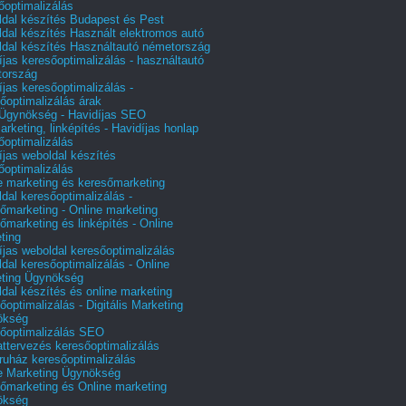
őoptimalizálás
dal készítés Budapest és Pest
dal készítés Használt elektromos autó
dal készítés Használtautó németország
íjas keresőoptimalizálás - használtautó
tország
íjas keresőoptimalizálás -
őoptimalizálás árak
gynökség - Havidíjas SEO
arketing, linképítés - Havidíjas honlap
őoptimalizálás
íjas weboldal készítés
őoptimalizálás
e marketing és keresőmarketing
dal keresőoptimalizálás -
őmarketing - Online marketing
őmarketing és linképítés - Online
ting
íjas weboldal keresőoptimalizálás
dal keresőoptimalizálás - Online
ting Ügynökség
dal készítés és online marketing
őoptimalizálás - Digitális Marketing
ökség
őoptimalizálás SEO
attervezés keresőoptimalizálás
uház keresőoptimalizálás
e Marketing Ügynökség
őmarketing és Online marketing
ökség