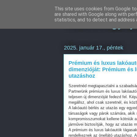
This site uses cookies from Google to 
are shared with Google along with per
Hulladékgyűj
statistics, and to detect and address 
2025. január 17., péntek
Prémium és luxus lakóautó
dimenzióját: Prémium és l
utazáshoz
Szeretnéd megtapasztalni a szabadsá
Partnerünk prémium és luxus lakóautó 
teljesen új dimenzióját fedezd fel. Ké
megállsz, ahol csak szeretnél, és köz
A lakóautó bérlés az utazás egy egyedü
társaságok vagy párok számára, akik sz
kompromisszumokat kellene kötniük a k
járművei biztosítják, hogy az utazás 
A prémium és luxus lakóautók tágasa
rendelkeznek az önellátó utazáshoz. A 