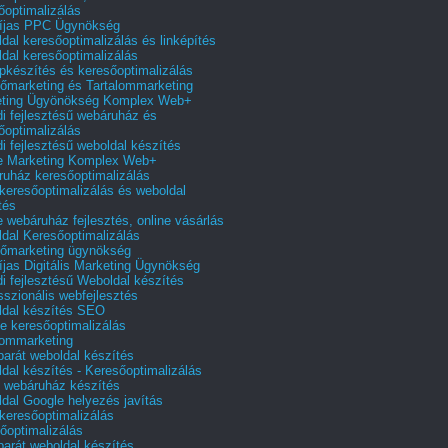
őoptimalizálás
íjas PPC Ügynökség
dal keresőoptimalizálás és linképítés
dal keresőoptimalizálás
pkészítés és keresőoptimalizálás
őmarketing és Tartalommarketing
eting Ügyönökség Komplex Web+
i fejlesztésű webáruház és
őoptimalizálás
i fejlesztésű weboldal készítés
e Marketing Komplex Web+
uház keresőoptimalizálás
 keresőoptimalizálás és weboldal
tés
e webáruház fejlesztés, online vásárlás
dal Keresőoptimalizálás
őmarketing ügynökség
íjas Digitális Marketing Ügynökség
i fejlesztésű Weboldal készítés
sszionális webfejlesztés
dal készítés SEO
e keresőoptimalizálás
lommarketing
barát weboldal készítés
dal készítés - Keresőoptimalizálás
 webáruház készítés
dal Google helyezés javítás
 keresőoptimalizálás
őoptimalizálás
barát weboldal készítés