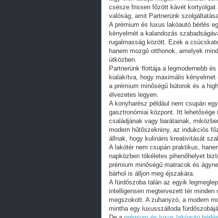
csésze frissen főzött kávét kortyolg
valóság, amit Partnerünk szolgáltatás
A prémium és luxus lakóautó bérlés eg
kényelmét a kalandozás szabadságáv
rugalmasság között. Ezek a csúcskat
hanem mozgó otthonok, amelyek minden
útközben.
Partnerünk flottája a legmodernebb és 
kialakítva, hogy maximális kényelmet é
a prémium minőségű bútorok és a high-
élvezetes legyen.
A konyharész például nem csupán egy 
gasztronómiai központ. Itt lehetősége 
családjának vagy barátainak, miközbe
modern hűtőszekrény, az indukciós fő
állnak, hogy kulináris kreativitását s
A lakótér nem csupán praktikus, hane
napközben tökéletes pihenőhelyet biz
prémium minőségű matracok és ágynem
bárhol is álljon meg éjszakára.
A fürdőszoba talán az egyik legmegle
intelligensen megtervezett tér minden 
megszokott. A zuhanyzó, a modern mos
mintha egy luxusszálloda fürdőszobáj
De a
prémium és luxus lakóautó bérlé