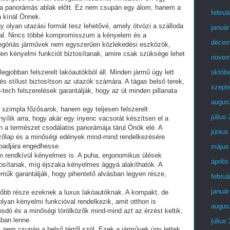
at a panorámás ablak előtt. Ez nem csupán egy álom, hanem a
februá
a kínál Önnek.
y olyan utazási formát tesz lehetővé, amely ötvözi a szálloda
január
al. Nincs többé kompromisszum a kényelem és a
decem
egóriás járművek nem egyszerűen közlekedési eszközök,
 kényelmi funkciót biztosítanak, amire csak szüksége lehet
novem
legjobban felszerelt lakóautókból áll. Minden jármű úgy lett
októb
s stílust biztosítson az utazók számára. A tágas belső terek,
szept
tech felszerelések garantálják, hogy az út minden pillanata
augus
szimpla főzősarok, hanem egy teljesen felszerelt
július
nyílik arra, hogy akár egy ínyenc vacsorát készítsen el a
n a természet csodálatos panorámája tárul Önök elé. A
június
zőlap és a minőségi edények mind-mind rendelkezésére
zabadjára engedhesse.
május
m rendkívül kényelmes is. A puha, ergonomikus ülések
áprili
tosítanak, míg éjszaka kényelmes ággyá alakíthatók. A
űk garantálják, hogy pihentető alvásban legyen része,
februá
január
pőbb része ezeknek a luxus lakóautóknak. A kompakt, de
olyan kényelmi funkcióval rendelkezik, amit otthon is
augus
dó és a minőségi törölközők mind-mind azt az érzést keltik,
ában lenne.
július
s
nem csupán a belső térről szól. Ezek a járművek úgy lettek