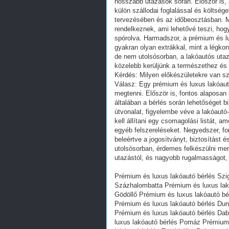
hosszabb utazások során. Először is, 
külön szállodai foglalással és költsé
tervezésében és az időbeosztásban. Má
rendelkeznek, ami lehetővé teszi, hogy
spórolva. Harmadszor, a prémium és lu
gyakran olyan extrákkal, mint a légko
de nem utolsósorban, a lakóautós utaz
közelebb kerüljünk a természethez és 
Kérdés: Milyen előkészületekre van s
Válasz: Egy prémium és luxus lakóaut
megtenni. Először is, fontos alaposan
általában a bérlés során lehetőséget 
útvonalat, figyelembe véve a lakóaut
kell állítani egy csomagolási listát, 
egyéb felszereléseket. Negyedszer, f
beleértve a jogosítványt, biztosítást
utolsósorban, érdemes felkészülni men
utazástól, és nagyobb rugalmasságot,
Prémium és luxus lakóautó bérlés Szi
Százhalombatta Prémium és luxus lak
Gödöllő Prémium és luxus lakóautó bé
Prémium és luxus lakóautó bérlés Dun
Prémium és luxus lakóautó bérlés Da
luxus lakóautó bérlés Pomáz Prémium