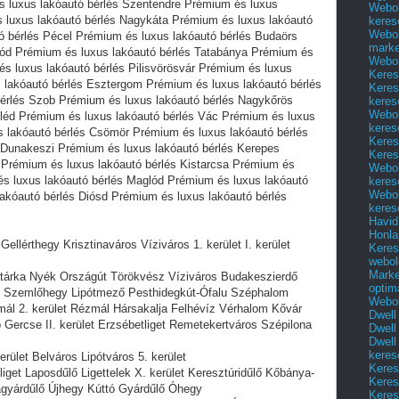
és luxus lakóautó bérlés Szentendre Prémium és luxus
Webol
 luxus lakóautó bérlés Nagykáta Prémium és luxus lakóautó
keres
Webol
ó bérlés Pécel Prémium és luxus lakóautó bérlés Budaörs
marke
zód Prémium és luxus lakóautó bérlés Tatabánya Prémium és
Webol
és luxus lakóautó bérlés Pilisvörösvár Prémium és luxus
Keres
 lakóautó bérlés Esztergom Prémium és luxus lakóautó bérlés
Keres
érlés Szob Prémium és luxus lakóautó bérlés Nagykőrös
keres
Webol
léd Prémium és luxus lakóautó bérlés Vác Prémium és luxus
keres
s lakóautó bérlés Csömör Prémium és luxus lakóautó bérlés
Keres
 Dunakeszi Prémium és luxus lakóautó bérlés Kerepes
Keres
 Prémium és luxus lakóautó bérlés Kistarcsa Prémium és
Webol
és luxus lakóautó bérlés Maglód Prémium és luxus lakóautó
keres
Webol
akóautó bérlés Diósd Prémium és luxus lakóautó bérlés
keres
Havid
Honla
ellérthegy Krisztinaváros Víziváros 1. kerület I. kerület
Keres
webol
Marke
atárka Nyék Országút Törökvész Víziváros Budakeszierdő
optim
et Szemlőhegy Lipótmező Pesthidegkút-Ófalu Széphalom
Webol
mál 2. kerület Rézmál Hársakalja Felhévíz Vérhalom Kővár
Dwell
ercse II. kerület Erzsébetliget Remetekertváros Szépilona
Dwell
Dwell
keres
rület Belváros Lipótváros 5. kerület
Keres
iget Laposdűlő Ligettelek X. kerület Keresztúridűlő Kőbánya-
Keres
lagyárdűlő Újhegy Kúttó Gyárdűlő Óhegy
Keres