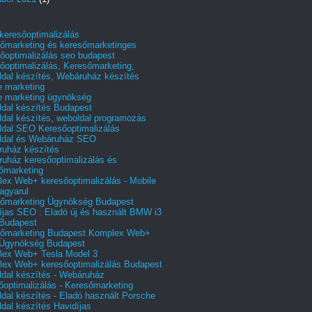
 keresőoptimalizálás
őmarketing és keresőmarketinges
őoptimalizálás seo budapest
őoptimalizálás, Keresőmarketing,
dal készítés, Webáruház készítés
e marketing
e marketing ügynökség
dal készítés Budapest
dal készítés, weboldal programozás
dal SEO Keresőoptimalizálás
ldal és Webáruház SEO
uház készítés
uház keresőoptimalizálás és
őmarketing
ex Web+ keresőoptimalizálás - Mobile
agyarul
őmarketing Ügynökség Budapest
íjas SEO : Eladó új és használt BMW i3
Budapest
őmarketing Budapest Komplex Web+
Ügynökség Budapest
ex Web+ Tesla Model 3
ex Web+ keresőoptimalizálás Budapest
dal készítés - Webáruház
őoptimalizálás - Keresőmarketing
dal készítés - Eladó használt Porsche
dal készítés Havidíjas