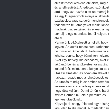
elkészíthesd kedvenc ételeidet, míg a
és a felfrissülést. A fedélzeti szórak
arról, hogy az utazás alatt se maradj 
Az egyik legnagyobb előnye a lakóautó
szállásokra vagy szigorú menetrendekr
fedezhetsz fel, amelyeket máskülönben
madarak csicsergését, és élvezd a napf
parkolj le egy csendes, festői helyen
átölel.
Partnerünk elkötelezett amellett, ho
legyen. Az autók rendszeres karbanta
biztonságot. A bérleti díj tartalmazza a
lehetsz benne, hogy bármilyen helyze
Akár egy hétvégi kiruccanásról, akár 
lakóautó bérlés a tökéletes választás. 
kaland ízét, miközben a kényelem és a
utazási álmaidat, és olyan emlékeket 
habozz, ragadd meg a lehetőséget, és i
Az utazás mindig is az emberi termész
keresése és a szabadság érzése mind
hogy útra keljünk. De mi történik, ha 
színre Partnerünk, aki a prémium és lu
igényes utazóknak.
Képzelje el, ahogy felébred egy kristál
lágy ölén találja magát. A madarak c