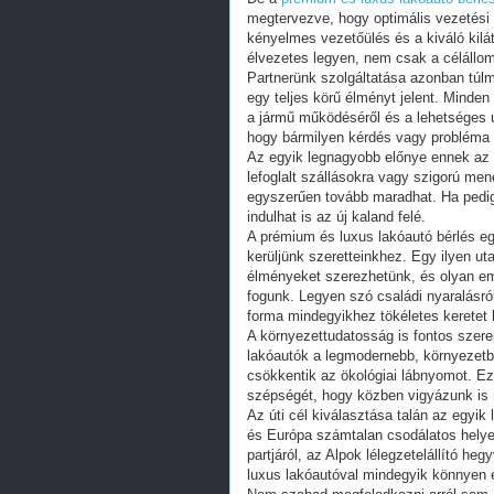
megtervezve, hogy optimális vezetési
kényelmes vezetőülés és a kiváló kil
élvezetes legyen, nem csak a célállo
Partnerünk szolgáltatása azonban túl
egy teljes körű élményt jelent. Minden
a jármű működéséről és a lehetséges ú
hogy bármilyen kérdés vagy probléma
Az egyik legnagyobb előnye ennek az 
lefoglalt szállásokra vagy szigorú me
egyszerűen tovább maradhat. Ha pedig ú
indulhat is az új kaland felé.
A prémium és luxus lakóautó bérlés eg
kerüljünk szeretteinkhez. Egy ilyen ut
élményeket szerezhetünk, és olyan em
fogunk. Legyen szó családi nyaralásról
forma mindegyikhez tökéletes keretet b
A környezettudatosság is fontos szerep
lakóautók a legmodernebb, környezetba
csökkentik az ökológiai lábnyomot. Ez
szépségét, hogy közben vigyázunk is 
Az úti cél kiválasztása talán az egyi
és Európa számtalan csodálatos helye
partjáról, az Alpok lélegzetelállító he
luxus lakóautóval mindegyik könnyen e