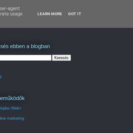
user-agent
erate usage
LEARN MORE
GOT IT
sés ebben a blogban
l
reműködők
mplex Web+
line marketing