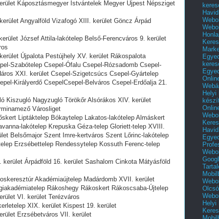
kerület Káposztásmegyer Istvántelek Megyer Újpest Népsziget
keres
Havid
Webol
kerület Angyalföld Vizafogó XIII. kerület Göncz Árpád
Webol
Honla
erület József Attila-lakótelep Belső-Ferencváros 9. kerület
Keres
ros
Mark
kerület Újpalota Pestújhely XV. kerület Rákospalota
Egyed
keres
epel-Szabótelep Csepel-Ófalu Csepel-Rózsadomb Csepel-
Egyed
Háros XXI. kerület Csepel-Szigetcsúcs Csepel-Gyártelep
Onlin
epel-Királyerdő CsepelCsepel-Belváros Csepel-Erdőalja 21.
Webár
Helyi
ló Kiszugló Nagyzugló Törökőr Alsórákos XIV. kerület
készí
Onlin
rminamező Városliget
Webol
skert Liptáktelep Bókaytelep Lakatos-lakótelep Almáskert
Keres
vanna-lakótelep Krepuska Géza-telep Gloriett-telep XVIII.
Havid
ület Belsőmajor Szent Imre-kertváros Szent Lőrinc-lakótelep
Egyed
telep Erzsébettelep Rendessytelep Kossuth Ferenc-telep
Profe
Webol
Googl
 kerület Árpádföld 16. kerület Sashalom Cinkota Mátyásföld
Tarta
Mobil
oskeresztúr Akadémiaújtelep Madárdomb XVII. kerület
Webol
égiakadémiatelep Rákoshegy Rákoskert Rákoscsaba-Újtelep
Olcsó
Webol
rület VI. kerület Terézváros
Helyi
rletelep XIX. kerület Kispest 19. kerület
Keres
rület Erzsébetváros VII. kerület
Mobil