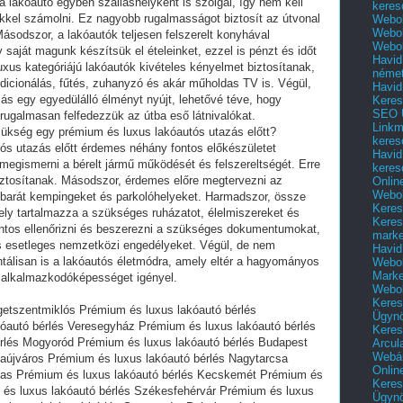
a lakóautó egyben szálláshelyként is szolgál, így nem kell
keres
gekkel számolni. Ez nagyobb rugalmasságot biztosít az útvonal
Webol
Webol
sodszor, a lakóautók teljesen felszerelt konyhával
Webol
 saját magunk készítsük el ételeinket, ezzel is pénzt és időt
Havid
xus kategóriájú lakóautók kivételes kényelmet biztosítanak,
néme
ndicionálás, fűtés, zuhanyzó és akár műholdas TV is. Végül,
Havid
ás egy egyedülálló élményt nyújt, lehetővé téve, hogy
Keres
SEO Ü
rugalmasan felfedezzük az útba eső látnivalókat.
Linkm
zükség egy prémium és luxus lakóautós utazás előtt?
keres
ós utazás előtt érdemes néhány fontos előkészületet
Havid
 megismerni a bérelt jármű működését és felszereltségét. Erre
keres
biztosítanak. Másodszor, érdemes előre megtervezni az
Onlin
Webol
ó-barát kempingeket és parkolóhelyeket. Harmadszor, össze
Keres
amely tartalmazza a szükséges ruházatot, élelmiszereket és
Keres
ontos ellenőrizni és beszerezni a szükséges dokumentumokat,
marke
 és esetleges nemzetközi engedélyeket. Végül, de nem
Havid
tálisan is a lakóautós életmódra, amely eltér a hagyományos
Webol
Marke
 alkalmazkodóképességet igényel.
Webol
Keres
getszentmiklós Prémium és luxus lakóautó bérlés
Ügyn
óautó bérlés Veresegyház Prémium és luxus lakóautó bérlés
Keres
rlés Mogyoród Prémium és luxus lakóautó bérlés Budapest
Arcul
Webár
aújváros Prémium és luxus lakóautó bérlés Nagytarcsa
Onlin
bas Prémium és luxus lakóautó bérlés Kecskemét Prémium és
Keres
 és luxus lakóautó bérlés Székesfehérvár Prémium és luxus
Ügyn