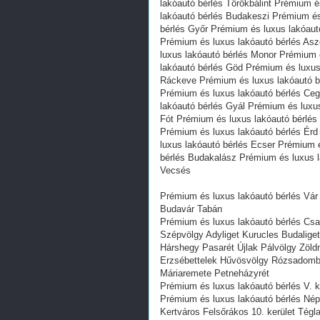
lakóautó bérlés Törökbálint Prémium 
lakóautó bérlés Budakeszi Prémium és
bérlés Győr Prémium és luxus lakóaut
Prémium és luxus lakóautó bérlés As
luxus lakóautó bérlés Monor Prémium 
lakóautó bérlés Göd Prémium és luxus
Ráckeve Prémium és luxus lakóautó b
Prémium és luxus lakóautó bérlés Ceg
lakóautó bérlés Gyál Prémium és luxu
Fót Prémium és luxus lakóautó bérlés
Prémium és luxus lakóautó bérlés Érd
luxus lakóautó bérlés Ecser Prémium 
bérlés Budakalász Prémium és luxus l
Vecsés
Prémium és luxus lakóautó bérlés Vár G
Budavár Tabán
Prémium és luxus lakóautó bérlés Cs
Szépvölgy Adyliget Kurucles Budalig
Hárshegy Pasarét Újlak Pálvölgy Zöld
Erzsébettelek Hűvösvölgy Rózsadomb G
Máriaremete Petneházyrét
Prémium és luxus lakóautó bérlés V. ke
Prémium és luxus lakóautó bérlés Népl
Kertváros Felsőrákos 10. kerület Tég