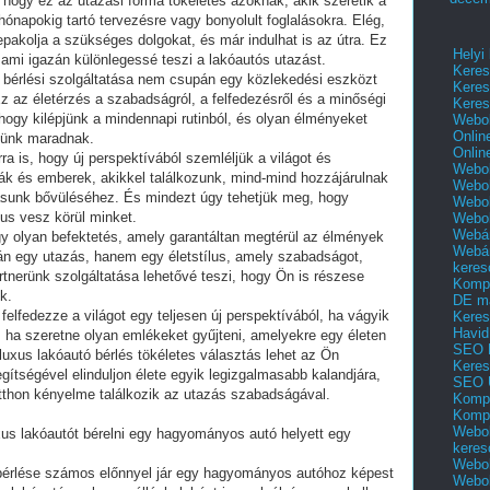
hogy ez az utazási forma tökéletes azoknak, akik szeretik a
ónapokig tartó tervezésre vagy bonyolult foglalásokra. Elég,
epakolja a szükséges dolgokat, és már indulhat is az útra. Ez
Helyi
ami igazán különlegessé teszi a lakóautós utazást.
Keres
 bérlési szolgáltatása nem csupán egy közlekedési eszközt
Keres
Ez az életérzés a szabadságról, a felfedezésről és a minőségi
Keres
, hogy kilépjünk a mindennapi rutinból, és olyan élményeket
Webol
Onlin
lünk maradnak.
Onlin
ra is, hogy új perspektívából szemléljük a világot és
Webol
rák és emberek, akikkel találkozunk, mind-mind hozzájárulnak
Webol
ásunk bővüléséhez. És mindezt úgy tehetjük meg, hogy
Webol
us vesz körül minket.
Webo
Webár
y olyan befektetés, amely garantáltan megtérül az élmények
Webár
n egy utazás, hanem egy életstílus, amely szabadságot,
keres
rtnerünk szolgáltatása lehetővé teszi, hogy Ön is részese
Kompl
k.
DE m
 felfedezze a világot egy teljesen új perspektívából, ha vágyik
Keres
Havid
 ha szeretne olyan emlékeket gyűjteni, amelyekre egy életen
SEO 
luxus lakóautó bérlés tökéletes választás lehet az Ön
Keres
ítségével elinduljon élete egyik legizgalmasabb kalandjára,
SEO 
otthon kényelme találkozik az utazás szabadságával.
Kompl
Kompl
Webol
us lakóautót bérelni egy hagyományos autó helyett egy
keres
Webol
bérlése számos előnnyel jár egy hagyományos autóhoz képest
Webol