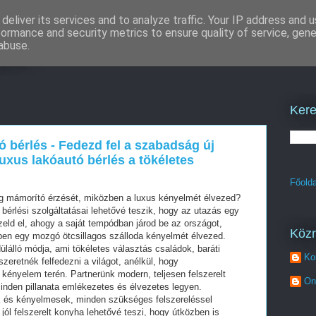
deliver its services and to analyze traffic. Your IP address and 
formance and security metrics to ensure quality of service, gen
tés
abuse.
Kere
 bérlés - Fedezd fel a szabadság új
uxus lakóautó bérlés a tökéletes
Főolda
g mámorító érzését, miközben a luxus kényelmét élvezed?
bérlési szolgáltatásai lehetővé teszik, hogy az utazás egy
pzeld el, ahogy a saját tempódban járod be az országot,
Köz
ben egy mozgó ötcsillagos szálloda kényelmét élvezed.
lálló módja, ami tökéletes választás családok, baráti
Ko
eretnék felfedezni a világot, anélkül, hogy
ényelem terén. Partnerünk modern, teljesen felszerelt
On
minden pillanata emlékezetes és élvezetes legyen.
k és kényelmesek, minden szükséges felszereléssel
jól felszerelt konyha lehetővé teszi, hogy útközben is