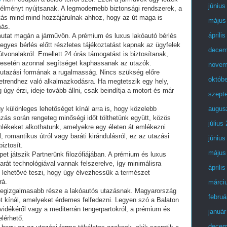
június
 élményt nyújtsanak. A legmodernebb biztonsági rendszerek, a
átás mind-mind hozzájárulnak ahhoz, hogy az út maga is
május
más.
áprili
mutat magán a járművön. A prémium és luxus lakóautó bérlés
 egyes bérlés előtt részletes tájékoztatást kapnak az ügyfelek
decem
tvonalakról. Emellett 24 órás támogatást is biztosítanak,
 esetén azonnal segítséget kaphassanak az utazók.
novem
utazási formának a rugalmasság. Nincs szükség előre
októb
netrendhez való alkalmazkodásra. Ha megtetszik egy hely,
gy érzi, ideje tovább állni, csak beindítja a motort és már
szept
y különleges lehetőséget kínál arra is, hogy közelebb
augus
azás során rengeteg minőségi időt tölthetünk együtt, közös
július
lékeket alkothatunk, amelyekre egy életen át emlékezni
, romantikus útról vagy baráti kirándulásról, ez az utazási
június
iztosít.
május
et játszik Partnerünk filozófiájában. A prémium és luxus
rát technológiával vannak felszerelve, így minimálisra
áprili
 lehetővé teszi, hogy úgy élvezhessük a természet
rá.
márci
k legizgalmasabb része a lakóautós utazásnak. Magyarország
februá
t kínál, amelyeket érdemes felfedezni. Legyen szó a Balaton
gyvidékéről vagy a mediterrán tengerpartokról, a prémium és
január
lérhető.
decem