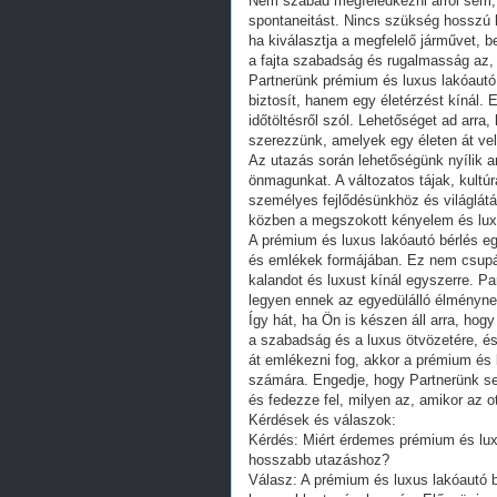
Nem szabad megfeledkezni arról sem, 
spontaneitást. Nincs szükség hosszú h
ha kiválasztja a megfelelő járművet, b
a fajta szabadság és rugalmasság az, 
Partnerünk prémium és luxus lakóautó
biztosít, hanem egy életérzést kínál. 
időtöltésről szól. Lehetőséget ad arra
szerezzünk, amelyek egy életen át ve
Az utazás során lehetőségünk nyílik ar
önmagunkat. A változatos tájak, kultú
személyes fejlődésünkhöz és világlát
közben a megszokott kényelem és lux
A prémium és luxus lakóautó bérlés eg
és emlékek formájában. Ez nem csupá
kalandot és luxust kínál egyszerre. Pa
legyen ennek az egyedülálló élményne
Így hát, ha Ön is készen áll arra, hogy
a szabadság és a luxus ötvözetére, és
át emlékezni fog, akkor a prémium és 
számára. Engedje, hogy Partnerünk seg
és fedezze fel, milyen az, amikor az 
Kérdések és válaszok:
Kérdés: Miért érdemes prémium és lux
hosszabb utazáshoz?
Válasz: A prémium és luxus lakóautó 