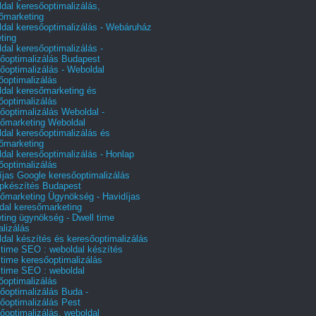
dal keresőoptimalizálás,
őmarketing
dal keresőoptimalizálás - Webáruház
ting
dal keresőoptimalizálás -
őoptimalizálás Budapest
őoptimalizálás - Weboldal
őoptimalizálás
dal keresőmarketing és
őoptimalizálás
őoptimalizálás Weboldal -
őmarketing Weboldal
dal keresőoptimalizálás és
őmarketing
dal keresőoptimalizálás - Honlap
őoptimalizálás
íjas Google keresőoptimalizálás
pkészítés Budapest
őmarketing Ügynökség - Havidíjas
dal keresőmarketing
ting ügynökség - Dwell time
alizálás
dal készítés és keresőoptimalizálás
 time SEO : weboldal készítés
 time keresőoptimalizálás
 time SEO : weboldal
őoptimalizálás
őoptimalizálás Buda -
őoptimalizálás Pest
őoptimalizálás, weboldal