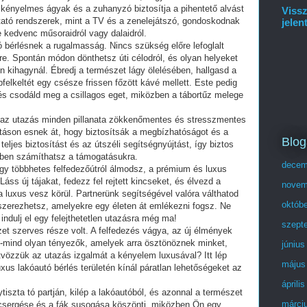
 kényelmes ágyak és a zuhanyzó biztosítja a pihentető alvást
Vissz
oztató rendszerek, mint a TV és a zenelejátszó, gondoskodnak
jelen
le kedvenc műsoraidról vagy dalaidról.
 bérlésnek a rugalmasság. Nincs szükség előre lefoglalt
e. Spontán módon dönthetsz úti célodról, és olyan helyeket
 kihagynál. Ébredj a természet lágy ölelésében, hallgasd a
elkeltét egy csésze frissen főzött kávé mellett. Este pedig
, és csodáld meg a csillagos eget, miközben a tábortűz melege
gy az utazás minden pillanata zökkenőmentes és stresszmentes
rtáson esnek át, hogy biztosítsák a megbízhatóságot és a
Blog
 teljes biztosítást és az útszéli segítségnyújtást, így biztos
tben számíthatsz a támogatásukra.
decem
egy többhetes felfedezőútról álmodsz, a prémium és luxus
Láss új tájakat, fedezz fel rejtett kincseket, és élvezd a
novem
 luxus vesz körül. Partnerünk segítségével valóra válthatod
októb
szerezhetsz, amelyekre egy életen át emlékezni fogsz. Ne
ndulj el egy felejthetetlen utazásra még ma!
szept
et szerves része volt. A felfedezés vágya, az új élmények
-mind olyan tényezők, amelyek arra ösztönöznek minket,
június
ötvözzük az utazás izgalmát a kényelem luxusával? Itt lép
május
xus lakóautó bérlés területén kínál páratlan lehetőségeket az
áprili
ytiszta tó partján, kilép a lakóautóból, és azonnal a természet
márci
sicsergése és a fák susogása köszönti, miközben Ön egy