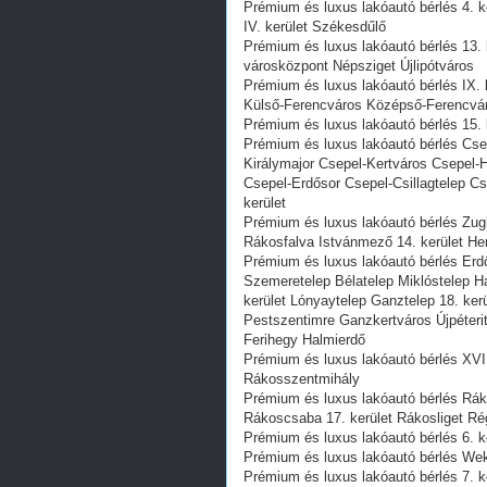
Prémium és luxus lakóautó bérlés 4. 
IV. kerület Székesdűlő
Prémium és luxus lakóautó bérlés 13. 
városközpont Népsziget Újlipótváros
Prémium és luxus lakóautó bérlés IX. k
Külső-Ferencváros Középső-Ferencvá
Prémium és luxus lakóautó bérlés 15. 
Prémium és luxus lakóautó bérlés Cs
Királymajor Csepel-Kertváros Csepel-
Csepel-Erdősor Csepel-Csillagtelep Cs
kerület
Prémium és luxus lakóautó bérlés Zug
Rákosfalva Istvánmező 14. kerület He
Prémium és luxus lakóautó bérlés Erdő
Szemeretelep Bélatelep Miklóstelep Ha
kerület Lónyaytelep Ganztelep 18. ker
Pestszentimre Ganzkertváros Újpéteri
Ferihegy Halmierdő
Prémium és luxus lakóautó bérlés XVI.
Rákosszentmihály
Prémium és luxus lakóautó bérlés Rák
Rákoscsaba 17. kerület Rákosliget R
Prémium és luxus lakóautó bérlés 6. ke
Prémium és luxus lakóautó bérlés Weke
Prémium és luxus lakóautó bérlés 7. ke