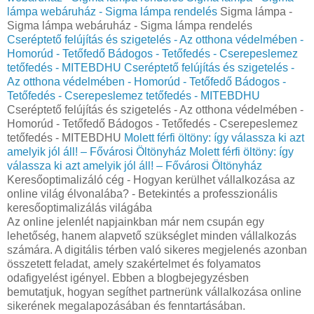
lámpa webáruház - Sigma lámpa rendelés
Sigma lámpa -
Sigma lámpa webáruház - Sigma lámpa rendelés
Cseréptető felújítás és szigetelés - Az otthona védelmében -
Homorúd - Tetőfedő Bádogos - Tetőfedés - Cserepeslemez
tetőfedés - MITEBDHU
Cseréptető felújítás és szigetelés -
Az otthona védelmében - Homorúd - Tetőfedő Bádogos -
Tetőfedés - Cserepeslemez tetőfedés - MITEBDHU
Cseréptető felújítás és szigetelés - Az otthona védelmében -
Homorúd - Tetőfedő Bádogos - Tetőfedés - Cserepeslemez
tetőfedés - MITEBDHU
Molett férfi öltöny: így válassza ki azt
amelyik jól áll! – Fővárosi Öltönyház
Molett férfi öltöny: így
válassza ki azt amelyik jól áll! – Fővárosi Öltönyház
Keresőoptimalizáló cég - Hogyan kerülhet vállalkozása az
online világ élvonalába? - Betekintés a professzionális
keresőoptimalizálás világába
Az online jelenlét napjainkban már nem csupán egy
lehetőség, hanem alapvető szükséglet minden vállalkozás
számára. A digitális térben való sikeres megjelenés azonban
összetett feladat, amely szakértelmet és folyamatos
odafigyelést igényel. Ebben a blogbejegyzésben
bemutatjuk, hogyan segíthet partnerünk vállalkozása online
sikerének megalapozásában és fenntartásában.