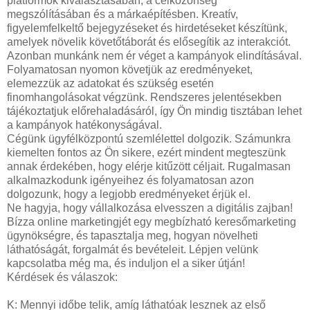
platformok kiválasztásában, a célközönség
megszólításában és a márkaépítésben. Kreatív,
figyelemfelkeltő bejegyzéseket és hirdetéseket készítünk,
amelyek növelik követőtáborát és elősegítik az interakciót.
Azonban munkánk nem ér véget a kampányok elindításával.
Folyamatosan nyomon követjük az eredményeket,
elemezzük az adatokat és szükség esetén
finomhangolásokat végzünk. Rendszeres jelentésekben
tájékoztatjuk előrehaladásáról, így Ön mindig tisztában lehet
a kampányok hatékonyságával.
Cégünk ügyfélközpontú szemlélettel dolgozik. Számunkra
kiemelten fontos az Ön sikere, ezért mindent megteszünk
annak érdekében, hogy elérje kitűzött céljait. Rugalmasan
alkalmazkodunk igényeihez és folyamatosan azon
dolgozunk, hogy a legjobb eredményeket érjük el.
Ne hagyja, hogy vállalkozása elvesszen a digitális zajban!
Bízza online marketingjét egy megbízható keresőmarketing
ügynökségre, és tapasztalja meg, hogyan növelheti
láthatóságát, forgalmát és bevételeit. Lépjen velünk
kapcsolatba még ma, és induljon el a siker útján!
Kérdések és válaszok:
K: Mennyi időbe telik, amíg láthatóak lesznek az első