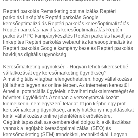
Reptéri parkolás Remarketing optimalizálás Reptéri
parkolás linképítés Reptéri parkolás Google
keresőoptimalizálás Reptéri parkolás keresőoptimalizálás
Reptéri parkolás havidíjas keresőoptimalizálás Reptéri
parkolás PPC kampánykészítés Reptéri parkolás havidíjas
linképítés Reptéri parkolás webáruház keresőoptimalizálás
Reptéri parkolás Google kampány kezelés Reptéri parkolás
havidíjas digitális ügynökség
Keresőmarketing ügynökség - Hogyan teheti sikeresebbé
vállalkozását egy keresőmarketing ügynökség?
A mai digitális világban elengedhetetlen, hogy vállalkozása
jól látható legyen az online térben. Az interneten keresztül
érheti el potenciális ügyfeleit, növelheti márkaismertségét és
bővítheti ügyfélkörét. Azonban a versenytársak között
kiemelkedni nem egyszerű feladat. Itt jön képbe egy profi
keresőmarketing ügynökség, amely hatékony megoldásokat
kínál vállalkozása online jelenlétének erősítésére.
Cégünk tapasztalt szakemberekkel dolgozik, akik tisztában
vannak a legújabb keresőoptimalizálási (SEO) és
keresőmarketing (SEM) trendekkel, technikákkal. Legyen