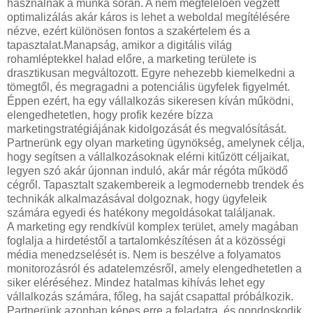
használnak a munka során. A nem megfelelően végzett
optimalizálás akár káros is lehet a weboldal megítélésére
nézve, ezért különösen fontos a szakértelem és a
tapasztalat.Manapság, amikor a digitális világ
rohamléptekkel halad előre, a marketing területe is
drasztikusan megváltozott. Egyre nehezebb kiemelkedni a
tömegtől, és megragadni a potenciális ügyfelek figyelmét.
Éppen ezért, ha egy vállalkozás sikeresen kíván működni,
elengedhetetlen, hogy profik kezére bízza
marketingstratégiájának kidolgozását és megvalósítását.
Partnerünk egy olyan marketing ügynökség, amelynek célja,
hogy segítsen a vállalkozásoknak elérni kitűzött céljaikat,
legyen szó akár újonnan induló, akár már régóta működő
cégről. Tapasztalt szakembereik a legmodernebb trendek és
technikák alkalmazásával dolgoznak, hogy ügyfeleik
számára egyedi és hatékony megoldásokat találjanak.
A marketing egy rendkívül komplex terület, amely magában
foglalja a hirdetéstől a tartalomkészítésen át a közösségi
média menedzselését is. Nem is beszélve a folyamatos
monitorozásról és adatelemzésről, amely elengedhetetlen a
siker eléréséhez. Mindez hatalmas kihívás lehet egy
vállalkozás számára, főleg, ha saját csapattal próbálkozik.
Partnerünk azonban képes erre a feladatra, és gondoskodik