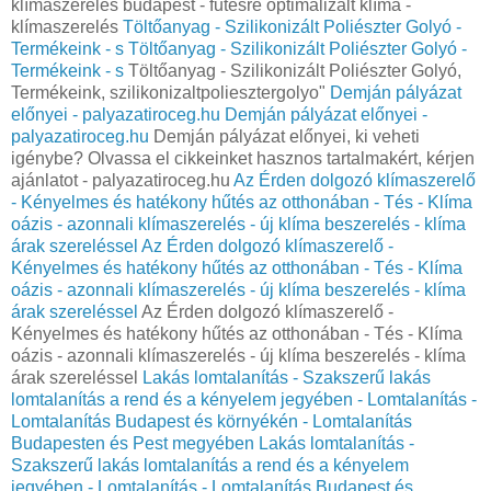
klímaszerelés budapest - fűtésre optimalizált klíma -
klímaszerelés
Töltőanyag - Szilikonizált Poliészter Golyó -
Termékeink - s
Töltőanyag - Szilikonizált Poliészter Golyó -
Termékeink - s
Töltőanyag - Szilikonizált Poliészter Golyó,
Termékeink, szilikonizaltpoliesztergolyo"
Demján pályázat
előnyei - palyazatiroceg.hu
Demján pályázat előnyei -
palyazatiroceg.hu
Demján pályázat előnyei, ki veheti
igénybe? Olvassa el cikkeinket hasznos tartalmakért, kérjen
ajánlatot - palyazatiroceg.hu
Az Érden dolgozó klímaszerelő
- Kényelmes és hatékony hűtés az otthonában - Tés - Klíma
oázis - azonnali klímaszerelés - új klíma beszerelés - klíma
árak szereléssel
Az Érden dolgozó klímaszerelő -
Kényelmes és hatékony hűtés az otthonában - Tés - Klíma
oázis - azonnali klímaszerelés - új klíma beszerelés - klíma
árak szereléssel
Az Érden dolgozó klímaszerelő -
Kényelmes és hatékony hűtés az otthonában - Tés - Klíma
oázis - azonnali klímaszerelés - új klíma beszerelés - klíma
árak szereléssel
Lakás lomtalanítás - Szakszerű lakás
lomtalanítás a rend és a kényelem jegyében - Lomtalanítás -
Lomtalanítás Budapest és környékén - Lomtalanítás
Budapesten és Pest megyében
Lakás lomtalanítás -
Szakszerű lakás lomtalanítás a rend és a kényelem
jegyében - Lomtalanítás - Lomtalanítás Budapest és