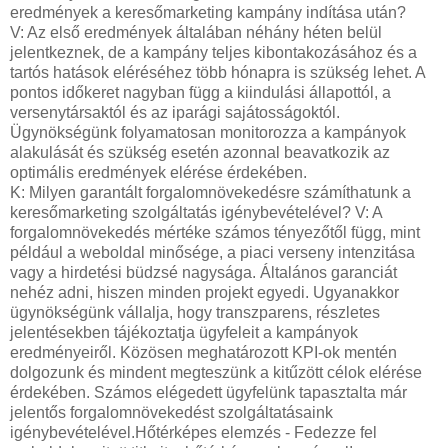
eredmények a keresőmarketing kampány indítása után?
V: Az első eredmények általában néhány héten belül
jelentkeznek, de a kampány teljes kibontakozásához és a
tartós hatások eléréséhez több hónapra is szükség lehet. A
pontos időkeret nagyban függ a kiindulási állapottól, a
versenytársaktól és az iparági sajátosságoktól.
Ügynökségünk folyamatosan monitorozza a kampányok
alakulását és szükség esetén azonnal beavatkozik az
optimális eredmények elérése érdekében.
K: Milyen garantált forgalomnövekedésre számíthatunk a
keresőmarketing szolgáltatás igénybevételével? V: A
forgalomnövekedés mértéke számos tényezőtől függ, mint
például a weboldal minősége, a piaci verseny intenzitása
vagy a hirdetési büdzsé nagysága. Általános garanciát
nehéz adni, hiszen minden projekt egyedi. Ugyanakkor
ügynökségünk vállalja, hogy transzparens, részletes
jelentésekben tájékoztatja ügyfeleit a kampányok
eredményeiről. Közösen meghatározott KPI-ok mentén
dolgozunk és mindent megteszünk a kitűzött célok elérése
érdekében. Számos elégedett ügyfelünk tapasztalta már
jelentős forgalomnövekedést szolgáltatásaink
igénybevételével.Hőtérképes elemzés - Fedezze fel