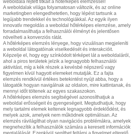
weboldala rejtett titkait a hőtérképes elemzéssel!
A weboldalak világa folyamatosan változik, és az online
marketingben elengedhetetlen, hogy lépést tartsunk a
legújabb trendekkel és technológiákkal. Az egyik ilyen
innovatív megoldás a weboldal hőtérképes elemzése, amely
forradalmasíthatja a felhasználói élményt és jelentősen
növelheti a konverziós rátát.
A hőtérképes elemzés lényege, hogy vizuálisan megjeleníti
a weboldal látogatóinak viselkedését és interakcióit.
Képzelje el, hogy egy színkódolt térképet lát a weboldaláról,
ahol a piros területek jelzik a legnagyobb felhasználói
aktivitást, míg a kék részek a kevésbé népszerű vagy
figyelmen kívül hagyott elemeket mutatják. Ez a fajta
elemzés rendkívül értékes betekintést nyújt abba, hogy a
látogatók hogyan navigálnak az oldalon, mire kattintanak, és
mennyi időt töltenek az egyes szakaszokon.
A hőtérképes elemzés segítségével azonosíthatjuk a
weboldal erősségeit és gyengeségeit. Megtudhatjuk, hogy
mely tartalmi elemek keltenek legnagyobb érdeklődést, és
melyek azok, amelyek nem működnek optimálisan. Az
elemzés rávilágíthat olyan navigációs problémákra, amelyek
megnehezítik a felhasználók számára a keresett információk
megtalálását. Ezenkívül segíthet feltárni a figyelmet elterelő