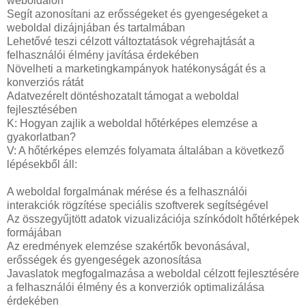
weboldalon
Segít azonosítani az erősségeket és gyengeségeket a
weboldal dizájnjában és tartalmában
Lehetővé teszi célzott változtatások végrehajtását a
felhasználói élmény javítása érdekében
Növelheti a marketingkampányok hatékonyságát és a
konverziós rátát
Adatvezérelt döntéshozatalt támogat a weboldal
fejlesztésében
K: Hogyan zajlik a weboldal hőtérképes elemzése a
gyakorlatban?
V: A hőtérképes elemzés folyamata általában a következő
lépésekből áll:
A weboldal forgalmának mérése és a felhasználói
interakciók rögzítése speciális szoftverek segítségével
Az összegyűjtött adatok vizualizációja színkódolt hőtérképek
formájában
Az eredmények elemzése szakértők bevonásával,
erősségek és gyengeségek azonosítása
Javaslatok megfogalmazása a weboldal célzott fejlesztésére
a felhasználói élmény és a konverziók optimalizálása
érdekében