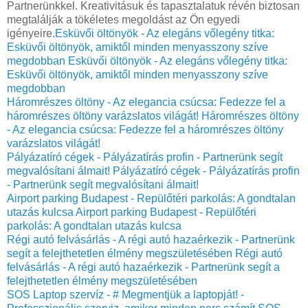
Partnerünkkel. Kreativitásuk és tapasztalatuk révén biztosan
megtalálják a tökéletes megoldást az Ön egyedi
igényeire.
Esküvői öltönyök - Az elegáns vőlegény titka:
Esküvői öltönyök, amiktől minden menyasszony szíve
megdobban
Esküvői öltönyök - Az elegáns vőlegény titka:
Esküvői öltönyök, amiktől minden menyasszony szíve
megdobban
Háromrészes öltöny - Az elegancia csúcsa: Fedezze fel a
háromrészes öltöny varázslatos világát!
Háromrészes öltöny
- Az elegancia csúcsa: Fedezze fel a háromrészes öltöny
varázslatos világát!
Pályázatíró cégek - Pályázatírás profin - Partnerünk segít
megvalósítani álmait!
Pályázatíró cégek - Pályázatírás profin
- Partnerünk segít megvalósítani álmait!
Airport parking Budapest - Repülőtéri parkolás: A gondtalan
utazás kulcsa
Airport parking Budapest - Repülőtéri
parkolás: A gondtalan utazás kulcsa
Régi autó felvásárlás - A régi autó hazaérkezik - Partnerünk
segít a felejthetetlen élmény megszületésében
Régi autó
felvásárlás - A régi autó hazaérkezik - Partnerünk segít a
felejthetetlen élmény megszületésében
SOS Laptop szervíz - # Megmentjük a laptopját! -