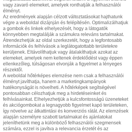
vagy zavaró elemeket, amelyek ronthatják a felhasználói
élményt.
Az eredmények alapján célzott változtatásokat hajthatunk
végre a weboldal dizájnján és felépítésén. Optimalizálhatjuk
a gombok és linkek elhelyezését, hogy a látogatók
könnyebben megtalálják a számukra releváns tartalmakat.
Átrendezhetjük az oldal szerkezetét, hogy a legfontosabb
információk és felhívások a leglátogatottabb területekre
kerüljenek. Eltávolíthatjuk vagy átalakíthatjuk azokat az
elemeket, amelyek nem keltenek érdeklődést vagy éppen
ellenkezőleg, túlságosan elvonják a figyelmet a lényeges
részektől.
A weboldal hőtérképes elemzése nem csak a felhasználói
élményt javíthatja, hanem a marketingkampányok
hatékonyságát is növelheti. A hőtérképek segítségével
pontosabban célozhatjuk meg a hirdetéseinket és
felhívásainkat. Elhelyezhetjük a kulcsfontosságú üzeneteket
és akciógombokat a legnagyobb figyelmet kapó területeken,
így növelve az átkattintási és konverziós rátát. Az elemzések
alapján személyre szabott tartalmakat és ajánlatokat
jeleníthetünk meg a különböző felhasználói szegmensek
számára, ezzel is javítva a relevancia érzetét és az