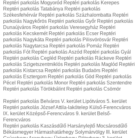
Reptéri parkolás Mogyoród Reptéri parkolás Kerepes
Reptéri parkolás Tatabánya Reptéri parkolás
Székesfehérvár Reptéri parkolás Százhalombatta Reptéri
parkolás Nagykőrös Reptéri parkolás Győr Reptéri parkolás
Dunaújváros Reptéri parkolás Veresegyház Reptéri
parkolás Kecskemét Reptéri parkolás Ecser Reptéri
parkolás Nagykáta Reptéri parkolás Pilisvörösvár Reptéri
parkolás Nagytarcsa Reptéri parkolás Pomáz Reptéri
parkolás Fót Reptéri parkolás Aszód Reptéri parkolás Gyál
Reptéri parkolás Cegléd Reptéri parkolás Ráckeve Reptéri
parkolás Szigetszentmiklós Reptéri parkolás Maglód Reptéri
parkolás Kistarcsa Reptéri parkolás Budaörs Reptéri
parkolás Esztergom Reptéri parkolás Göd Reptéri parkolás
Pécel Reptéri parkolás Monor Reptéri parkolás Szentendre
Reptéri parkolás Törökbálint Reptéri parkolás Csömör
Reptéri parkolás Belváros V. kerület Lipótváros 5. kerület
Reptéri parkolás József Attila-lakótelep Külső-Ferencváros
IX. kerület Középső-Ferencváros 9. kerület Belső-
Ferencváros
Reptéri parkolás Kaszásdűlő Harsánylejtő Mocsárosdűlő
Békásmegyer Hármashatárhegy Solymárvölgy III. kerület