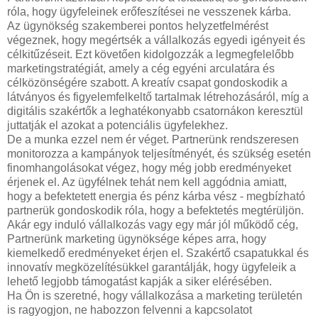
róla, hogy ügyfeleinek erőfeszítései ne vesszenek kárba.
Az ügynökség szakemberei pontos helyzetfelmérést
végeznek, hogy megértsék a vállalkozás egyedi igényeit és
célkitűzéseit. Ezt követően kidolgozzák a legmegfelelőbb
marketingstratégiát, amely a cég egyéni arculatára és
célközönségére szabott. A kreatív csapat gondoskodik a
látványos és figyelemfelkeltő tartalmak létrehozásáról, míg a
digitális szakértők a leghatékonyabb csatornákon keresztül
juttatják el azokat a potenciális ügyfelekhez.
De a munka ezzel nem ér véget. Partnerünk rendszeresen
monitorozza a kampányok teljesítményét, és szükség esetén
finomhangolásokat végez, hogy még jobb eredményeket
érjenek el. Az ügyfélnek tehát nem kell aggódnia amiatt,
hogy a befektetett energia és pénz kárba vész - megbízható
partnerük gondoskodik róla, hogy a befektetés megtérüljön.
Akár egy induló vállalkozás vagy egy már jól működő cég,
Partnerünk marketing ügynöksége képes arra, hogy
kiemelkedő eredményeket érjen el. Szakértő csapatukkal és
innovatív megközelítésükkel garantálják, hogy ügyfeleik a
lehető legjobb támogatást kapják a siker elérésében.
Ha Ön is szeretné, hogy vállalkozása a marketing területén
is ragyogjon, ne habozzon felvenni a kapcsolatot