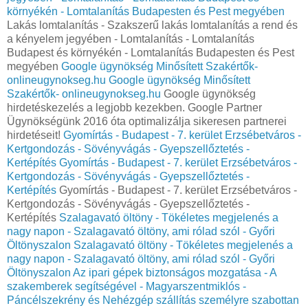
környékén - Lomtalanítás Budapesten és Pest megyében
Lakás lomtalanítás - Szakszerű lakás lomtalanítás a rend és
a kényelem jegyében - Lomtalanítás - Lomtalanítás
Budapest és környékén - Lomtalanítás Budapesten és Pest
megyében
Google ügynökség Minősített Szakértők-
onlineugynokseg.hu
Google ügynökség Minősített
Szakértők- onlineugynokseg.hu
Google ügynökség
hirdetéskezelés a legjobb kezekben. Google Partner
Ügynökségünk 2016 óta optimalizálja sikeresen partnerei
hirdetéseit!
Gyomírtás - Budapest - 7. kerület Erzsébetváros -
Kertgondozás - Sövényvágás - Gyepszellőztetés -
Kertépítés
Gyomírtás - Budapest - 7. kerület Erzsébetváros -
Kertgondozás - Sövényvágás - Gyepszellőztetés -
Kertépítés
Gyomírtás - Budapest - 7. kerület Erzsébetváros -
Kertgondozás - Sövényvágás - Gyepszellőztetés -
Kertépítés
Szalagavató öltöny - Tökéletes megjelenés a
nagy napon - Szalagavató öltöny, ami rólad szól - Győri
Öltönyszalon
Szalagavató öltöny - Tökéletes megjelenés a
nagy napon - Szalagavató öltöny, ami rólad szól - Győri
Öltönyszalon
Az ipari gépek biztonságos mozgatása - A
szakemberek segítségével - Magyarszentmiklós -
Páncélszekrény és Nehézgép szállítás személyre szabottan