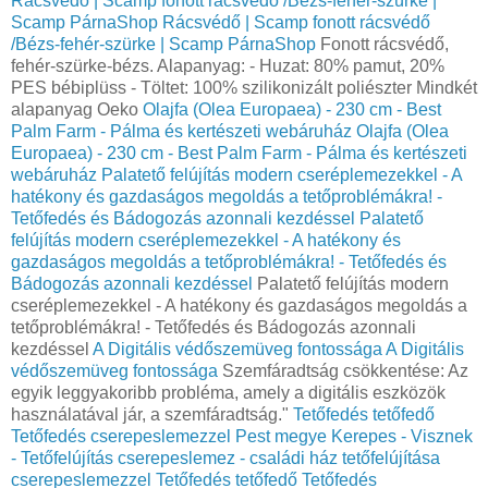
Rácsvédő | Scamp fonott rácsvédő /Bézs-fehér-szürke |
Scamp PárnaShop
Rácsvédő | Scamp fonott rácsvédő
/Bézs-fehér-szürke | Scamp PárnaShop
Fonott rácsvédő,
fehér-szürke-bézs. Alapanyag: - Huzat: 80% pamut, 20%
PES bébiplüss - Töltet: 100% szilikonizált poliészter Mindkét
alapanyag Oeko
Olajfa (Olea Europaea) - 230 cm - Best
Palm Farm - Pálma és kertészeti webáruház
Olajfa (Olea
Europaea) - 230 cm - Best Palm Farm - Pálma és kertészeti
webáruház
Palatető felújítás modern cseréplemezekkel - A
hatékony és gazdaságos megoldás a tetőproblémákra! -
Tetőfedés és Bádogozás azonnali kezdéssel
Palatető
felújítás modern cseréplemezekkel - A hatékony és
gazdaságos megoldás a tetőproblémákra! - Tetőfedés és
Bádogozás azonnali kezdéssel
Palatető felújítás modern
cseréplemezekkel - A hatékony és gazdaságos megoldás a
tetőproblémákra! - Tetőfedés és Bádogozás azonnali
kezdéssel
A Digitális védőszemüveg fontossága
A Digitális
védőszemüveg fontossága
Szemfáradtság csökkentése: Az
egyik leggyakoribb probléma, amely a digitális eszközök
használatával jár, a szemfáradtság."
Tetőfedés tetőfedő
Tetőfedés cserepeslemezzel Pest megye Kerepes - Visznek
- Tetőfelújítás cserepeslemez - családi ház tetőfelújítása
cserepeslemezzel
Tetőfedés tetőfedő Tetőfedés