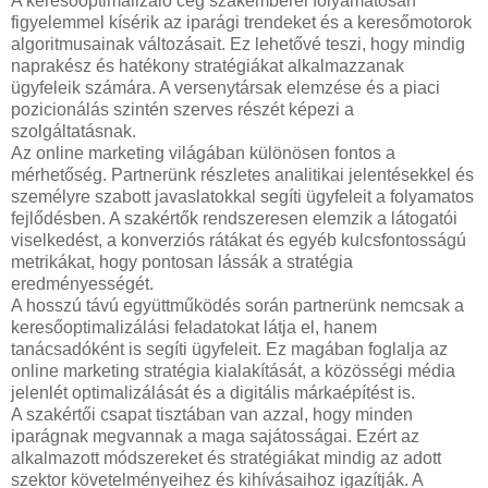
A keresőoptimalizáló cég szakemberei folyamatosan
figyelemmel kísérik az iparági trendeket és a keresőmotorok
algoritmusainak változásait. Ez lehetővé teszi, hogy mindig
naprakész és hatékony stratégiákat alkalmazzanak
ügyfeleik számára. A versenytársak elemzése és a piaci
pozicionálás szintén szerves részét képezi a
szolgáltatásnak.
Az online marketing világában különösen fontos a
mérhetőség. Partnerünk részletes analitikai jelentésekkel és
személyre szabott javaslatokkal segíti ügyfeleit a folyamatos
fejlődésben. A szakértők rendszeresen elemzik a látogatói
viselkedést, a konverziós rátákat és egyéb kulcsfontosságú
metrikákat, hogy pontosan lássák a stratégia
eredményességét.
A hosszú távú együttműködés során partnerünk nemcsak a
keresőoptimalizálási feladatokat látja el, hanem
tanácsadóként is segíti ügyfeleit. Ez magában foglalja az
online marketing stratégia kialakítását, a közösségi média
jelenlét optimalizálását és a digitális márkaépítést is.
A szakértői csapat tisztában van azzal, hogy minden
iparágnak megvannak a maga sajátosságai. Ezért az
alkalmazott módszereket és stratégiákat mindig az adott
szektor követelményeihez és kihívásaihoz igazítják. A