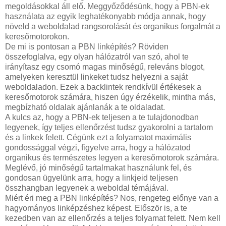
megoldásokkal áll elő. Meggyőződésünk, hogy a PBN-ek
használata az egyik leghatékonyabb módja annak, hogy
növeld a weboldalad rangsorolását és organikus forgalmát a
keresőmotorokon.
De mi is pontosan a PBN linképítés? Röviden
összefoglalva, egy olyan hálózatról van szó, ahol te
irányítasz egy csomó magas minőségű, releváns blogot,
amelyeken keresztül linkeket tudsz helyezni a saját
weboldaladon. Ezek a backlintek rendkívül értékesek a
keresőmotorok számára, hiszen úgy érzékelik, mintha más,
megbízható oldalak ajánlanák a te oldaladat.
A kulcs az, hogy a PBN-ek teljesen a te tulajdonodban
legyenek, így teljes ellenőrzést tudsz gyakorolni a tartalom
és a linkek felett. Cégünk ezt a folyamatot maximális
gondossággal végzi, figyelve arra, hogy a hálózatod
organikus és természetes legyen a keresőmotorok számára.
Meglévő, jó minőségű tartalmakat használunk fel, és
gondosan ügyelünk arra, hogy a linkjeid teljesen
összhangban legyenek a weboldal témájával.
Miért éri meg a PBN linképítés? Nos, rengeteg előnye van a
hagyományos linképzéshez képest. Először is, a te
kezedben van az ellenőrzés a teljes folyamat felett. Nem kell