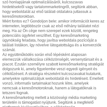
szó honlapjának optimalizálásáról, kulcsszavas
hirdetésekről vagy tartalommarketingről, segítünk abban,
hogy weboldalát az első találati oldalakra juttassuk a
keresőmotorokban.
Miért fontos ez? Gondoljon bele: amikor információt keres az
interneten, legtöbbször csak az első néhány találatot nézi
meg. Ha az Ön cége nem szerepel ezek között, rengeteg
potenciális ügyfelet veszíthet. Egy keresőmarketing
ügynökség feladata, hogy javítsa weboldala pozícióját a
találati listákon, így növelve látogatottsága és a konverziók
számát.
Az együttműködés során első lépésként alaposan
elemezzük vállalkozása célközönségét, versenytársait és a
piacot. Ezután személyre szabott keresőmarketing stratégiát
dolgozunk ki, amely figyelembe veszi egyedi igényeit és
célkitűzéseit. A stratégia részeként kulcsszavakat kutatunk,
amelyekre optimalizáljuk weboldalát és hirdetéseit. Emellett
vonzó, informatív tartalmakat hozunk létre, amelyek
nemcsak a keresőmotoroknak, hanem a látogatóknak is
tetszeni fognak.
A keresőmarketing mellett a közösségi média marketing
területén is támogatást nyújtunk. Segítünk a megfelelő