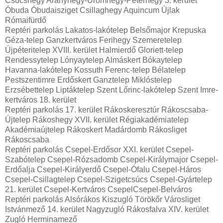
Csúcshegy Aranyhegy-Ürömhegy-Péterhegy 3. kerület
Óbuda Óbudaisziget Csillaghegy Aquincum Újlak
Rómaifürdő
Reptéri parkolás Lakatos-lakótelep Belsőmajor Krepuska
Géza-telep Ganzkertváros Ferihegy Szemeretelep
Újpéteritelep XVIII. kerület Halmierdő Gloriett-telep
Rendessytelep Lónyaytelep Almáskert Bókaytelep
Havanna-lakótelep Kossuth Ferenc-telep Bélatelep
Pestszentimre Erdőskert Ganztelep Miklóstelep
Erzsébettelep Liptáktelep Szent Lőrinc-lakótelep Szent Imre-
kertváros 18. kerület
Reptéri parkolás 17. kerület Rákoskeresztúr Rákoscsaba-
Újtelep Rákoshegy XVII. kerület Régiakadémiatelep
Akadémiaújtelep Rákoskert Madárdomb Rákosliget
Rákoscsaba
Reptéri parkolás Csepel-Erdősor XXI. kerület Csepel-
Szabótelep Csepel-Rózsadomb Csepel-Királymajor Csepel-
Erdőalja Csepel-Királyerdő Csepel-Ófalu Csepel-Háros
Csepel-Csillagtelep Csepel-Szigetcsúcs Csepel-Gyártelep
21. kerület Csepel-Kertváros CsepelCsepel-Belváros
Reptéri parkolás Alsórákos Kiszugló Törökőr Városliget
Istvánmező 14. kerület Nagyzugló Rákosfalva XIV. kerület
Zugló Herminamező