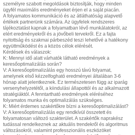
személyre szabott megoldások biztosítják, hogy minden
ügyfél maximális eredményeket érjen el a saját piacán.
A folyamatos kommunikáció és az átláthatóság alapvető
értékek partnerünk számára. Az ügyfelek rendszeres
tájékoztatást kapnak a folyamatban lévő munkálatokról, az
elért eredményekről és a jövőbeli tervekről. Ez a fajta
nyitottság és szakmai párbeszéd teszi lehetővé a hatékony
együttműködést és a közös célok elérését.
Kérdések és válaszok:
K: Mennyi idő alatt várhatók látható eredmények a
keresőoptimalizálás során?
V: A keresőoptimalizálás egy hosszú távú folyamat,
amelynek első kézzelfogható eredményei általában 3-6
hónap alatt jelentkeznek. Ez természetesen függ az iparág
versenyhelyzetétől, a kiindulási állapottól és az alkalmazott
stratégiáktól. A fenntartható eredmények eléréséhez
folyamatos munka és optimalizálás szükséges.
K: Miért érdemes szakértőkre bízni a keresőoptimalizálást?
V: A keresőoptimalizálás egy rendkívül összetett és
folyamatosan változó szakterület. A szakértők naprakész
tudással rendelkeznek az aktuális trendekről és algoritmus
változásokról, valamint professzionális eszközöket