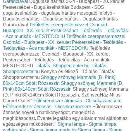
Garanciával
Duguláselhárítás 0-24 - Budapest - 20. kerület
Pesterzsébet - Duguláselhárítás Budapest - SOS
duguláselhárítás - duguláselhárítás mosogató lefolyó -
Dugulás elhárítás - Duguláselhárítás - Duguláselhárítás
Garanciával
Tetőfedés cserepeslemezzel Csomád -
Budapest - XX. kerület Pesterzsébet - Tetőfedés - Tetőjavítás
- Ács munkák - MESTEDOHU
Tetőfedés cserepeslemezzel
Csomád - Budapest - XX. kerület Pesterzsébet - Tetőfedés -
Tetőjavítás - Ács munkák - MESTEDOHU
Tetőfedés
cserepeslemezzel Csomád - Budapest - XX. kerület
Pesterzsébet - Tetőfedés - Tetőjavítás - Ács munkák -
MESTEDOHU
Tálalás- Shoppercenter.hu
Tálalás-
Shoppercenter.hu
Konyha és étkező - Tálalás Tálalás -
Shoppercenter.hu
Shaggy szőnyeg Marmaris (D. Pink)
80x140cm Sötét Rózsaszín
Shaggy szőnyeg Marmaris (D.
Pink) 80x140cm Sötét Rózsaszín
Shaggy szőnyeg Marmaris
(D. Pink) 80x140cm Sötét Rózsaszín, SzőnyegHáz-Nílus
Carpet Outlet"
Fűtésrendszer átmosás - Olcsokazancsere
Fűtésrendszer átmosás - Olcsokazancsere
Fűtésrendszer
átmosás növeli a hatékonyságot, megelőzi a
meghibásodást. Évente legalább egy alkalommal ajánlott az
egészséges működésért."
Sigma lámpa - Sigma lámpa
webáruház - Sigma lámpa rendelés
Sigma lámpa - Sigma