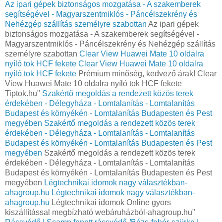
Az ipari gépek biztonságos mozgatása - A szakemberek
segítségével - Magyarszentmiklós - Páncélszekrény és
Nehézgép szállítás személyre szabottan
Az ipari gépek
biztonságos mozgatása - A szakemberek segítségével -
Magyarszentmiklós - Páncélszekrény és Nehézgép szállítás
személyre szabottan
Clear View Huawei Mate 10 oldalra
nyíló tok HCF fekete
Clear View Huawei Mate 10 oldalra
nyíló tok HCF fekete
Prémium minőség, kedvező árak! Clear
View Huawei Mate 10 oldalra nyíló tok HCF fekete
Tiptok.hu"
Szakértő megoldás a rendezett közös terek
érdekében - Délegyháza - Lomtalanítás - Lomtalanítás
Budapest és környékén - Lomtalanítás Budapesten és Pest
megyében
Szakértő megoldás a rendezett közös terek
érdekében - Délegyháza - Lomtalanítás - Lomtalanítás
Budapest és környékén - Lomtalanítás Budapesten és Pest
megyében
Szakértő megoldás a rendezett közös terek
érdekében - Délegyháza - Lomtalanítás - Lomtalanítás
Budapest és környékén - Lomtalanítás Budapesten és Pest
megyében
Légtechnikai idomok nagy választékban-
ahagroup.hu
Légtechnikai idomok nagy választékban-
ahagroup.hu
Légtechnikai idomok Online gyors
kiszállítással megbízható webáruházból-ahagroup.hu"