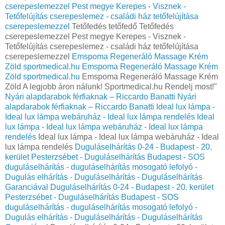
cserepeslemezzel Pest megye Kerepes - Visznek -
Tetőfelújítás cserepeslemez - családi ház tetőfelújítása
cserepeslemezzel
Tetőfedés tetőfedő Tetőfedés
cserepeslemezzel Pest megye Kerepes - Visznek -
Tetőfelújítás cserepeslemez - családi ház tetőfelújítása
cserepeslemezzel
Emspoma Regeneráló Massage Krém
Zöld sportmedical.hu
Emspoma Regeneráló Massage Krém
Zöld sportmedical.hu
Emspoma Regeneráló Massage Krém
Zöld A legjobb áron nálunk! Sportmedical.hu Rendelj most!"
Nyári alapdarabok férfiaknak – Riccardo Banatti
Nyári
alapdarabok férfiaknak – Riccardo Banatti
Ideal lux lámpa -
Ideal lux lámpa webáruház - Ideal lux lámpa rendelés
Ideal
lux lámpa - Ideal lux lámpa webáruház - Ideal lux lámpa
rendelés
Ideal lux lámpa - Ideal lux lámpa webáruház - Ideal
lux lámpa rendelés
Duguláselhárítás 0-24 - Budapest - 20.
kerület Pesterzsébet - Duguláselhárítás Budapest - SOS
duguláselhárítás - duguláselhárítás mosogató lefolyó -
Dugulás elhárítás - Duguláselhárítás - Duguláselhárítás
Garanciával
Duguláselhárítás 0-24 - Budapest - 20. kerület
Pesterzsébet - Duguláselhárítás Budapest - SOS
duguláselhárítás - duguláselhárítás mosogató lefolyó -
Dugulás elhárítás - Duguláselhárítás - Duguláselhárítás