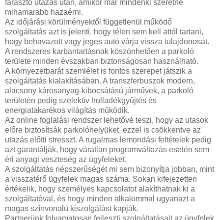
fárasztó utazás után, amikor már mindenki szeretne
mihamarabb hazaérni.
Az időjárási körülményektől függetlenül működő
szolgáltatás azt is jelenti, hogy télen sem kell attól tartani,
hogy behavazott vagy jeges autó várja vissza tulajdonosát.
A rendszeres karbantartásnak köszönhetően a parkoló
területe minden évszakban biztonságosan használható.
A környezetbarát szemlélet is fontos szerepet játszik a
szolgáltatás kialakításában. A transzferbuszok modern,
alacsony károsanyag-kibocsátású járművek, a parkoló
területén pedig szelektív hulladékgyűjtés és
energiatakarékos világítás működik.
Az online foglalási rendszer lehetővé teszi, hogy az utasok
előre biztosítsák parkolóhelyüket, ezzel is csökkentve az
utazás előtti stresszt. A rugalmas lemondási feltételek pedig
azt garantálják, hogy váratlan programváltozás esetén sem
éri anyagi veszteség az ügyfeleket.
A szolgáltatás népszerűségét mi sem bizonyítja jobban, mint
a visszatérő ügyfelek magas száma. Sokan kifejezetten
értékelik, hogy személyes kapcsolatot alakíthatnak ki a
szolgáltatóval, és hogy minden alkalommal ugyanazt a
magas színvonalú kiszolgálást kapják.
Partnerünk folyamatosan fejleszti szolgáltatásait az ügyfelek