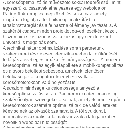
A keresőoptimalizálás művészete sokkal többről szól, mint
egyszerű kulcsszavak elhelyezése egy weboldalon.
Partnerünk komplex megközelítést alkalmaz, amely
magában foglalja a technikai optimalizálást, a
tartalomstratégiát és a felhasználói élmény javítását is. A
szakértői csapat minden projektet egyedi esetként kezel,
hiszen nincs két azonos vállalkozás, így nem létezhet
univerzális megoldás sem.
A technikai háttér optimalizálása során partnerünk
szakemberei részletesen elemzik a weboldal működését,
feltárják a esetleges hibákat és hiányosságokat. A modern
keresőoptimalizálás egyik alappillére a mobil-kompatibilitás
és a gyors betöltési sebesség, amelyek jelentősen
befolyásolják a látogatói élményt és ezáltal a
keresőmotorokban való helyezést is.
A tartalom minősége kulcsfontosságú tényező a
keresőoptimalizálás során. Partnerünk content marketing
szakértői olyan szövegeket alkotnak, amelyek nem csupán a
keresőmotorok számára optimalizáltak, de valódi értéket
képviselnek az olvasók számára is. A jól strukturált,
informatív és aktuális tartalmak vonzzák a látogatókat és
növelik a weboldal hitelességét.