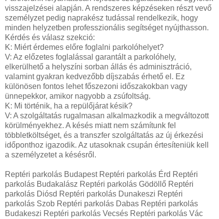
visszajelzései alapján. A rendszeres képzéseken részt vevő
személyzet pedig naprakész tudással rendelkezik, hogy
minden helyzetben professzionális segítséget nyújthasson.
Kérdés és válasz szekció:
K: Miért érdemes előre foglalni parkolóhelyet?
V: Az előzetes foglalással garantált a parkolóhely,
elkerülhető a helyszíni sorban állás és adminisztráció,
valamint gyakran kedvezőbb díjszabás érhető el. Ez
különösen fontos lehet főszezoni időszakokban vagy
ünnepekkor, amikor nagyobb a zsúfoltság.
K: Mi történik, ha a repülőjárat késik?
V: A szolgáltatás rugalmasan alkalmazkodik a megváltozott
körülményekhez. A késés miatt nem számítunk fel
többletköltséget, és a transzfer szolgáltatás az új érkezési
időponthoz igazodik. Az utasoknak csupán értesíteniük kell
a személyzetet a késésről.
Reptéri parkolás Budapest Reptéri parkolás Érd Reptéri
parkolás Budakalász Reptéri parkolás Gödöllő Reptéri
parkolás Diósd Reptéri parkolás Dunakeszi Reptéri
parkolás Szob Reptéri parkolás Dabas Reptéri parkolás
Budakeszi Reptéri parkolás Vecsés Reptéri parkolás Vác