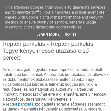
This site uses cookies from Google to deliver its services
Hulladékgyűjtés
and to analyze traffic. Your IP address and user-agent are
shared with Google along with performance and security
metrics to ensure quality of service, generate usage
statistics, and to detect and address abuse.
▼
LEARN MORE
GOT IT
2025. február 23., vasárnap
Reptéri parkolás - Reptéri parkolás:
Tegye kényelmessé utazása első
perceit!
Az utazás izgalma gyakran már napokkal az indulás előtt
hatalmába kerít minket. A bőröndök bepakolása, az útlevelek
és dokumentumok előkészítése mellett azonban egy
kulcsfontosságú kérdés is felmerül: hogyan jutunk ki a
repülőtérre, és hol hagyjuk az autónkat? Partnerünk
innovatív megoldást kínál erre a dilemmára, amely nemcsak
biztonságos, de rendkívül kényelmes is.
A
reptéri parkolás
szolgáltatás során elsődleges szempont
az utasok maximális kényelmének biztosítása. A modern,