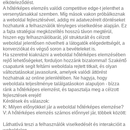
elköteleződést.
A hőtérképes elemzés valódi competitive edge-t jelenthet a
versenytársakkal szemben. Míg mások vakon próbálkoznak
a weboldal fejlesztésével, addig mi adatvezérelt döntéseket
hozhatunk a felhasználók tényleges viselkedése alapján. Ez
a fajta stratégiai megközelítés hosszú távon megtérül,
hiszen egy felhasználóbarát, jól strukturált és célzott
weboldal jelentősen növelheti a látogatók elégedettségét, a
konverziókat és végső soron a bevételeket is.
Ha szeretné kiaknázni a weboldal hőtérképes elemzésében
rejlő lehetőségeket, forduljon hozzánk bizalommal! Szakértő
csapatunk segít feltárni weboldala rejtett titkait, és olyan
változtatásokat javasolunk, amelyek valódi áttörést
hozhatnak az online jelenlétében. Ne hagyja, hogy
weboldala teljesítménye találgatásokon alapuljon - bízza
ránk a hőtérképes elemzést, és tapasztalja meg a célzott
fejlesztések erejét!
Kérdések és válaszok:
K: Milyen előnyökkel jár a weboldal hőtérképes elemzése?
V: A hőtérképes elemzés számos előnnyel jár, többek között:
Láthatóvá teszi a felhasználók viselkedését és interakcióit a