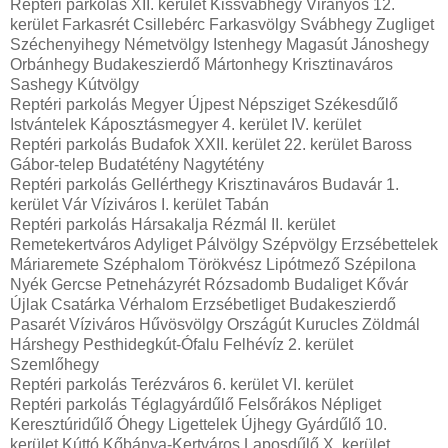
Reptéri parkolás XII. kerület Kissvábhegy Virányos 12.
kerület Farkasrét Csillebérc Farkasvölgy Svábhegy Zugliget
Széchenyihegy Németvölgy Istenhegy Magasút Jánoshegy
Orbánhegy Budakeszierdő Mártonhegy Krisztinaváros
Sashegy Kútvölgy
Reptéri parkolás Megyer Újpest Népsziget Székesdűlő
Istvántelek Káposztásmegyer 4. kerület IV. kerület
Reptéri parkolás Budafok XXII. kerület 22. kerület Baross
Gábor-telep Budatétény Nagytétény
Reptéri parkolás Gellérthegy Krisztinaváros Budavár 1.
kerület Vár Víziváros I. kerület Tabán
Reptéri parkolás Hársakalja Rézmál II. kerület
Remetekertváros Adyliget Pálvölgy Szépvölgy Erzsébettelek
Máriaremete Széphalom Törökvész Lipótmező Szépilona
Nyék Gercse Petneházyrét Rózsadomb Budaliget Kővár
Újlak Csatárka Vérhalom Erzsébetliget Budakeszierdő
Pasarét Víziváros Hűvösvölgy Országút Kurucles Zöldmál
Hárshegy Pesthidegkút-Ófalu Felhévíz 2. kerület
Szemlőhegy
Reptéri parkolás Terézváros 6. kerület VI. kerület
Reptéri parkolás Téglagyárdűlő Felsőrákos Népliget
Keresztúridűlő Óhegy Ligettelek Újhegy Gyárdűlő 10.
kerület Kúttó Kőbánya-Kertváros Laposdűlő X. kerület