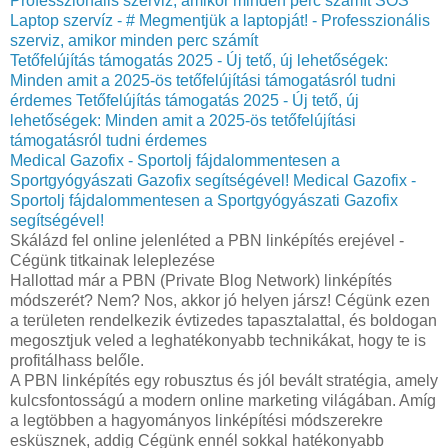
Professzionális szerviz, amikor minden perc számít
SOS
Laptop szervíz - # Megmentjük a laptopját! - Professzionális
szerviz, amikor minden perc számít
Tetőfelújítás támogatás 2025 - Új tető, új lehetőségek:
Minden amit a 2025-ös tetőfelújítási támogatásról tudni
érdemes
Tetőfelújítás támogatás 2025 - Új tető, új
lehetőségek: Minden amit a 2025-ös tetőfelújítási
támogatásról tudni érdemes
Medical Gazofix - Sportolj fájdalommentesen a
Sportgyógyászati Gazofix segítségével!
Medical Gazofix -
Sportolj fájdalommentesen a Sportgyógyászati Gazofix
segítségével!
Skálázd fel online jelenléted a PBN linképítés erejével -
Cégünk titkainak leleplezése
Hallottad már a PBN (Private Blog Network) linképítés
módszerét? Nem? Nos, akkor jó helyen jársz! Cégünk ezen
a területen rendelkezik évtizedes tapasztalattal, és boldogan
megosztjuk veled a leghatékonyabb technikákat, hogy te is
profitálhass belőle.
A PBN linképítés egy robusztus és jól bevált stratégia, amely
kulcsfontosságú a modern online marketing világában. Amíg
a legtöbben a hagyományos linképítési módszerekre
esküsznek, addig Cégünk ennél sokkal hatékonyabb