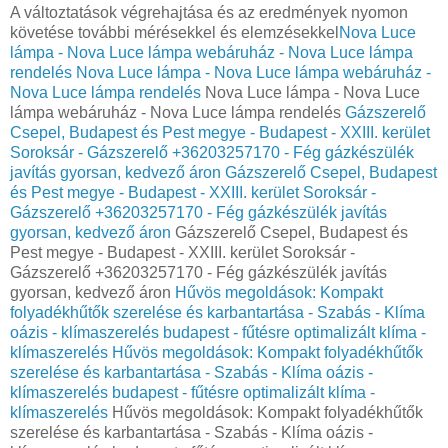
A változtatások végrehajtása és az eredmények nyomon
követése további mérésekkel és elemzésekkel
Nova Luce
lámpa - Nova Luce lámpa webáruház - Nova Luce lámpa
rendelés
Nova Luce lámpa - Nova Luce lámpa webáruház -
Nova Luce lámpa rendelés
Nova Luce lámpa - Nova Luce
lámpa webáruház - Nova Luce lámpa rendelés
Gázszerelő
Csepel, Budapest és Pest megye - Budapest - XXIII. kerület
Soroksár - Gázszerelő +36203257170 - Fég gázkészülék
javítás gyorsan, kedvező áron
Gázszerelő Csepel, Budapest
és Pest megye - Budapest - XXIII. kerület Soroksár -
Gázszerelő +36203257170 - Fég gázkészülék javítás
gyorsan, kedvező áron
Gázszerelő Csepel, Budapest és
Pest megye - Budapest - XXIII. kerület Soroksár -
Gázszerelő +36203257170 - Fég gázkészülék javítás
gyorsan, kedvező áron
Hűvös megoldások: Kompakt
folyadékhűtők szerelése és karbantartása - Szabás - Klíma
oázis - klímaszerelés budapest - fűtésre optimalizált klíma -
klímaszerelés
Hűvös megoldások: Kompakt folyadékhűtők
szerelése és karbantartása - Szabás - Klíma oázis -
klímaszerelés budapest - fűtésre optimalizált klíma -
klímaszerelés
Hűvös megoldások: Kompakt folyadékhűtők
szerelése és karbantartása - Szabás - Klíma oázis -