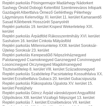
Reptéri parkolás Pösingermajor Madárhegy Nádorkert
Sashegy Örsöd Dobogó Kelenföld Szentimreváros Infopark
Gazdagrét Albertfalva Őrmező Gellérthegy Péterhegy
Lágymányos Kelenvölgy XI. kerület 11. kerület Kamaraerdő
Sasad Kőérberek Hosszúrét Spanyolrét
Reptéri parkolás 19. kerület Kispest Wekerletelep XIX.
kerület
Reptéri parkolás Árpádföld Rákosszentmihály XVI. kerület
Sashalom 16. kerület Cinkota Mátyásföld
Reptéri parkolás Millenniumtelep XXIII. kerület Soroksár-
Újtelep Soroksár 23. kerület
Reptéri parkolás Kerepesdűlő Népszínháznegyed
Palotanegyed Csarnoknegyed Ganznegyed Corvinnegyed
Losoncinegyed Orczynegyed Magdolnanegyed
Tisztviselőtelep 8. kerület VIII. kerület Századosnegyed
Reptéri parkolás Szabótelep Pacsirtatelep Kossuthfalva XX.
kerület Erzsébetfalva Gubacs 20. kerület Gubacsipuszta
Reptéri parkolás Rákospalota Újpalota XV. kerület 15.
kerület Pestújhely
Reptéri parkolás Göncz Árpád városközpont Angyalföld
Újlipótváros XIII. kerület Vizafogó Népsziget 13. kerület
Reptéri parkolás 7. kerület Erzsébetváros VII. kerület