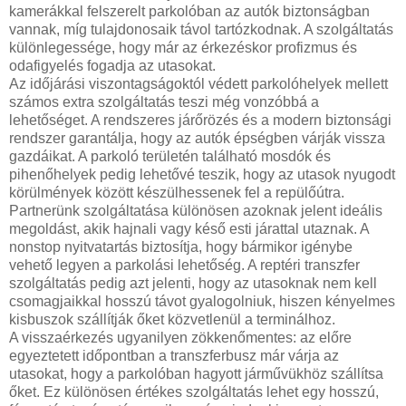
kamerákkal felszerelt parkolóban az autók biztonságban
vannak, míg tulajdonosaik távol tartózkodnak. A szolgáltatás
különlegessége, hogy már az érkezéskor profizmus és
odafigyelés fogadja az utasokat.
Az időjárási viszontagságoktól védett parkolóhelyek mellett
számos extra szolgáltatás teszi még vonzóbbá a
lehetőséget. A rendszeres járőrözés és a modern biztonsági
rendszer garantálja, hogy az autók épségben várják vissza
gazdáikat. A parkoló területén található mosdók és
pihenőhelyek pedig lehetővé teszik, hogy az utasok nyugodt
körülmények között készülhessenek fel a repülőútra.
Partnerünk szolgáltatása különösen azoknak jelent ideális
megoldást, akik hajnali vagy késő esti járattal utaznak. A
nonstop nyitvatartás biztosítja, hogy bármikor igénybe
vehető legyen a parkolási lehetőség. A reptéri transzfer
szolgáltatás pedig azt jelenti, hogy az utasoknak nem kell
csomagjaikkal hosszú távot gyalogolniuk, hiszen kényelmes
kisbuszok szállítják őket közvetlenül a terminálhoz.
A visszaérkezés ugyanilyen zökkenőmentes: az előre
egyeztetett időpontban a transzferbusz már várja az
utasokat, hogy a parkolóban hagyott járművükhöz szállítsa
őket. Ez különösen értékes szolgáltatás lehet egy hosszú,