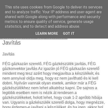
This site uses cookies from Google to deliver its services
Hulladékgyűjtés
and to analyze traffic. Your IP address and user-agent are
shared with Google along with performance and security
metrics to ensure quality of service, generate usage
statistics, and to detect and address abuse.
▼
LEARN MORE
GOT IT
2022. szeptember 22., csütörtök
Javítás
Javítás
FÉG gázkazán szerelő, FÉG gázkészülék javítás, FÉG
gázkonvektor javítás Az igazán jó FÉG gázkazán szerelő
mindent meg tesz azért hogy megjavítsa a készülékét, és
nem annyival oldja meg, hogy ez nem javítható és ki kell
dobni. Nyilván vannak olyan esetek, amikor már a FÉG
gázkészülékhez nem lehet alkatrész kapni. De sajnos a
legtöbb esetben nem is nézik át rendesen a
gázkészülékeket, holott lehet, hogy csak 1-2 apróbb hibája
van. Ugyanis a gázkészülék szerelő dolga, hogy megnézze,
hogy érdemes-e javítani a készüléket, és ha igen, akkor hol