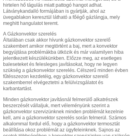
hirtelen hő tágulás miatt pattogó hangot adhat.
Látványkandalló formájában is gyártják, ahol az
üvegablakon keresztül látható a főégő gázlángja, mely
meghitt hangulatot teremt.
A Gázkonvektor szerelés
Általában csak akkor hívunk gázkonvektor szerelő
szakembert amikor megtörtént a baj, mert a konvektor
begyújtása problémákba ütközik és már valamilyen hiba
jelentkezett készülékünkben. Előzze meg, az esetleges
baleseteket és felesleges javításokat, hogy ne legyen
szükség a gázkonvektor szerelés. Célszerű minden évben
fűtésszezon kezdetéig, egy gázkonvektor szerelő
szakemberrel elvégeztetni a felülvizsgálatot és
karbantartást.
Minden gázkonvektor javításnál felmerülő alkatrészek
beszerzését vállaljuk, mert véleményünk szerint a
gázkonvektor szervizünknek minden problémát kezelnie
kell, ami a gázkonvektor szerelés során felmerül. Számos
alkalommal fordul elő, hogy a gázkonvektor termosztát
beállítása okoz problémát az ügyfeleinknek. Sajnos az
esetek többségében a konvektor szervizünkre van szükség,