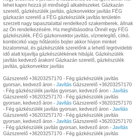
lehet kapni hozzá jó minőségű alkatrészeket. Gázkazán
szerelő, gázkészülék javítás, gázkonvektor javítás FÉG
gázkazán szerelő a FÉG gázkészülék javítás területén
szerzett nagy tapasztalattal rendelkező szakemberek, állnak
az Ön rendelkezésére. Ha meghibásodna Önnél egy FÉG
gázkészülék, FÉG gázkonvektor javítás, vízmelegítő, církó,
kombicirkó vagy hőtárolós bojler akkor hívjon minket
bizalommal, és gázkészülék szerelőnk a lehető legrövidebb
idő alatt kijavítja gázkészülékének hibáját. Gázkészülék
javítás kedvező árakon! Gázkazán szerelő, gázkészülék
javítás, gázkonvektor javítás
Gázszerelő +36203257170 - Fég gázkészülék javítás
gyorsan, kedvező áron -
Javítás
Gázszerelő +36203257170
- Fég gázkészülék javítás gyorsan, kedvező áron -
Javítás
Gázszerelő +36203257170 - Fég gázkészülék javítás
gyorsan, kedvező áron -
Javítás
Gázszerelő +36203257170
- Fég gázkészülék javítás gyorsan, kedvező áron -
Javítás
Gázszerelő +36203257170 - Fég gázkészülék javítás
gyorsan, kedvező áron -
Javítás
Gázszerelő +36203257170
- Fég gázkészülék javítás gyorsan, kedvező áron -
Javítás
Gázszerelő +36203257170 - Fég gázkészülék javítás