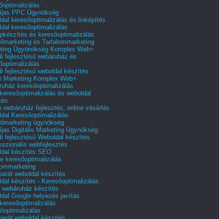
őoptimalizálás
íjas PPC Ügynökség
dal keresőoptimalizálás és linképítés
dal keresőoptimalizálás
pkészítés és keresőoptimalizálás
őmarketing és Tartalommarketing
eting Ügyönökség Komplex Web+
i fejlesztésű webáruház és
őoptimalizálás
i fejlesztésű weboldal készítés
e Marketing Komplex Web+
uház keresőoptimalizálás
 keresőoptimalizálás és weboldal
tés
e webáruház fejlesztés, online vásárlás
dal Keresőoptimalizálás
őmarketing ügynökség
íjas Digitális Marketing Ügynökség
i fejlesztésű Weboldal készítés
sszionális webfejlesztés
dal készítés SEO
e keresőoptimalizálás
lommarketing
barát weboldal készítés
dal készítés - Keresőoptimalizálás
 webáruház készítés
dal Google helyezés javítás
 keresőoptimalizálás
őoptimalizálás
barát weboldal készítés