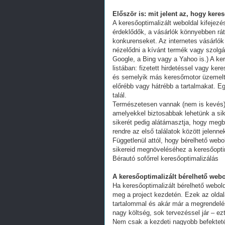
Először is: mit jelent az, hogy kere
A keresőoptimalizált weboldal kifejez
érdeklődők, a vásárlók könnyebben ráta
konkurenseket. Az internetes vásárlók
nézelődni a kívánt termék vagy szolgál
Google, a Bing vagy a Yahoo is.) A ker
listában: fizetett hirdetéssel vagy k
és semelyik más keresőmotor üzemeltet
előrébb vagy hátrébb a tartalmakat. Eg
talál.
Természetesen vannak (nem is kevés) 
amelyekkel biztosabbak lehetünk a s
sikerét pedig alátámasztja, hogy megb
rendre az első találatok között jelenn
Függetlenül attól, hogy bérelhető webo
sikereid megnöveléséhez a keresőoptim
Bérautó sofőrrel keresőoptimalizálás
A keresőoptimalizált bérelhető webo
Ha keresőoptimalizált bérelhető webold
meg a project kezdetén. Ezek az oldal
tartalommal és akár már a megrendelés
nagy költség, sok tervezéssel jár – ez
Nem csak a kezdeti nagyobb befekteté