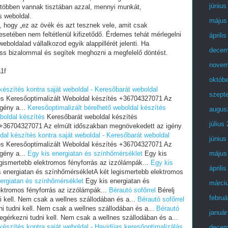
június
 többen vannak tisztában azzal, mennyi munkát,
s weboldal.
május
i, hogy „ez az övék és azt tesznek vele, amit csak
setében nem feltétlenül kifizetődő. Érdemes tehát mérlegelni
áprili
eboldalad vállalkozod egyik alappillérét jelenti. Ha
decem
ess bizalommal és segítek meghozni a megfelelő döntést.
novem
1f
októb
készítés kontra saját weboldal - Keresőbarát weboldal
szept
és Keresőoptimalizált Weboldal készítés +36704327071 Az
gény a...
Keresőoptimalizált bérelhető weboldal készítés
augus
boldal készítés
Keresőbarát weboldal készítés
július
s +36704327071 Az elmúlt időszakban megnövekedett az igény
dal készítés kontra saját weboldal - Keresőbarát weboldal
június
és Keresőoptimalizált Weboldal készítés +36704327071 Az
gény a...
Egy kis energiatan és színhőmérséklet
Egy kis
május
gismertebb elektromos fényforrás az izzólámpák...
Egy kis
áprili
 energiatan és színhőmérsékletA két legismertebb elektromos
ergiatan és színhőmérséklet
Egy kis energiatan és
márci
ektromos fényforrás az izzólámpák...
Bérautó sofőrrel
Bérelj
februá
i kell. Nem csak a wellnes szállodában és a...
Bérautó sofőrrel
ni tudni kell. Nem csak a wellnes szállodában és a...
Bérautó
január
egérkezni tudni kell. Nem csak a wellnes szállodában és a...
készítés kontra saját weboldal - Havidíjas keresőoptimalizálás
decem