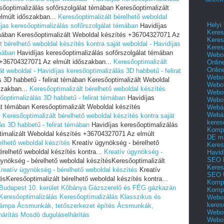
sőoptimalizálás sofőrszolgálat témában Keresőoptimalizált
lmúlt időszakban...
Keresőoptimalizált bérelhető weboldal
Helyi
íjas keresőoptimalizálás sofőrszolgálat témában
Havidíjas
Keres
émában Keresőoptimalizált Weboldal készítés +36704327071 Az
Keres
t bérelhető weboldal készítés kontra saját weboldal - Havidíjas
Keres
mában
Havidíjas keresőoptimalizálás sofőrszolgálat témában
Webol
 +36704327071 Az elmúlt időszakban...
Keresőoptimalizált
Onlin
Onlin
át weboldal - Havidíjas keresőoptimalizálás 3D habbetű - felirat
Webol
 3D habbetű - felirat témában Keresőoptimalizált Weboldal
Webol
szakban...
Keresőoptimalizált bérelhető weboldal készítés
Webol
sőoptimalizálás 3D habbetű - felirat témában
Havidíjas
Webo
rat témában Keresőoptimalizált Weboldal készítés
Webár
Webár
.
Keresőoptimalizált bérelhető weboldal készítés kontra saját
keres
ás 3D habbetű - felirat témában
Havidíjas keresőoptimalizálás
Kompl
ptimalizált Weboldal készítés +36704327071 Az elmúlt
DE m
elhető weboldal készítés
Kreatív ügynökség - bérelhető
Keres
érelhető weboldal készítés kontra...
Kreatív ügynökség -
Havid
SEO 
ynökség - bérelhető weboldal készítésKeresőoptimalizált
Keres
reatív ügynökség - bérelhető weboldal készítés
Kreatív
SEO 
sKeresőoptimalizált bérelhető weboldal készítés kontra...
Kompl
Budapest 10. kerület Kőbánya
Gázszerelő és FÉG gázkazán
Kompl
Keresőoptimalizálás
Keresőoptimalizálás
Klasszikus és
Webol
keres
lámpa
Ácsmunkák, tetőszerkezet építés
Ácsmunkák,
Webol
árítás
Mosdó duguláselhárítás
Webol