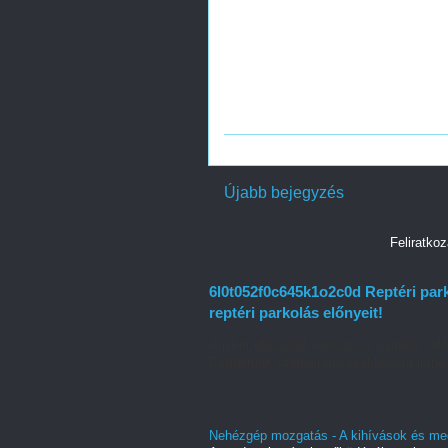
Újabb bejegyzés
Feliratko
6l0t052f0c645k1o2c0d Reptéri par
reptéri parkolás előnyeit!
Amikor utazásról van szó, a reptérre való
Partnerünk szolgáltatásával búcsút inthe.
Nehézgép mozgatás - A kihívások és me