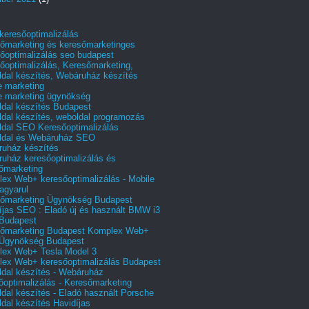
 keresőoptimalizálás
őmarketing és keresőmarketinges
őoptimalizálás seo budapest
őoptimalizálás, Keresőmarketing,
dal készítés, Webáruház készítés
e marketing
e marketing ügynökség
dal készítés Budapest
dal készítés, weboldal programozás
dal SEO Keresőoptimalizálás
ldal és Webáruház SEO
uház készítés
uház keresőoptimalizálás és
őmarketing
ex Web+ keresőoptimalizálás - Mobile
agyarul
őmarketing Ügynökség Budapest
íjas SEO : Eladó új és használt BMW i3
Budapest
őmarketing Budapest Komplex Web+
Ügynökség Budapest
ex Web+ Tesla Model 3
ex Web+ keresőoptimalizálás Budapest
dal készítés - Webáruház
őoptimalizálás - Keresőmarketing
dal készítés - Eladó használt Porsche
dal készítés Havidíjas