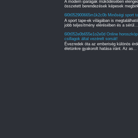
A modern iparágak működésében elenged
összetett berendezések képesek megbirk
6l0t052900665m1k2c0b Minőségi sport tap
A sport tape-ek világában is megtalálha
jobb teljesítmény elérésében és a sérül...
6l0t052e0b655e1o2e0d Online horoszkóp k
csillagok által vezérelt sorsát!
Évezredek óta az emberiség különös érd
életünkre gyakorolt hatása iránt. Az as...