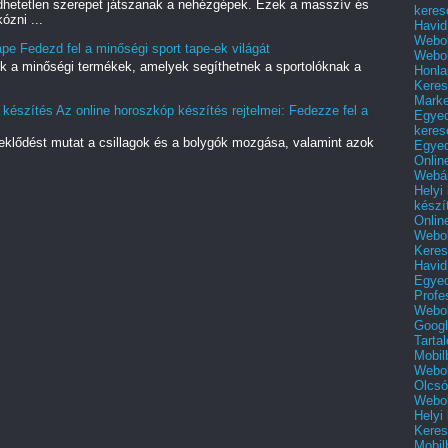
hetetlen szerepet játszanak a nehézgépek. Ezek a masszív és
keres
ózni ...
Havid
Webol
e Fedezd fel a minőségi sport tape-ek világát
Webol
tók a minőségi termékek, amelyek segíthetnek a sportolóknak a
Honla
Keres
Mark
észítés Az online horoszkóp készítés rejtelmei: Fedezze fel a
Egyed
keres
eklődést mutat a csillagok és a bolygók mozgása, valamint azok
Egyed
Onlin
Webár
Helyi
készí
Onlin
Webol
Keres
Havid
Egyed
Profe
Webol
Googl
Tarta
Mobil
Webol
Olcsó
Webol
Helyi
Keres
Mobil