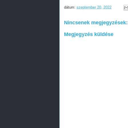
dátum:
szeptember 20, 2022
Nincsenek megjegyzések:
Megjegyzés küldése