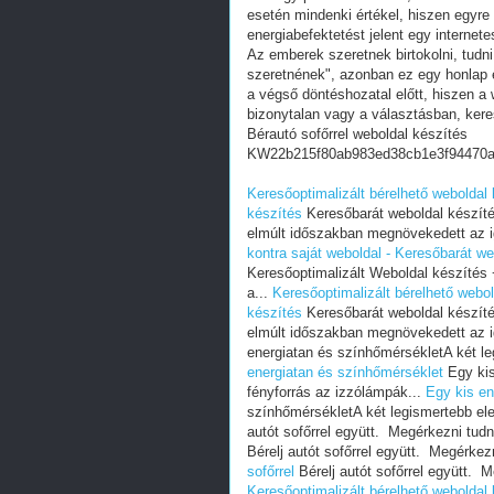
esetén mindenki értékel, hiszen egyre
energiabefektetést jelent egy internete
Az emberek szeretnek birtokolni, tudn
szeretnének", azonban ez egy honlap e
a végső döntéshozatal előtt, hiszen a w
bizonytalan vagy a választásban, ker
Bérautó sofőrrel weboldal készítés
KW22b215f80ab983ed38cb1e3f94470a
Keresőoptimalizált bérelhető weboldal 
készítés
Keresőbarát weboldal készít
elmúlt időszakban megnövekedett az i
kontra saját weboldal - Keresőbarát we
Keresőoptimalizált Weboldal készíté
a...
Keresőoptimalizált bérelhető webol
készítés
Keresőbarát weboldal készít
elmúlt időszakban megnövekedett az i
energiatan és színhőmérsékletA két le
energiatan és színhőmérséklet
Egy kis
fényforrás az izzólámpák...
Egy kis en
színhőmérsékletA két legismertebb el
autót sofőrrel együtt. Megérkezni tudn
Bérelj autót sofőrrel együtt. Megérkez
sofőrrel
Bérelj autót sofőrrel együtt. M
Keresőoptimalizált bérelhető weboldal 