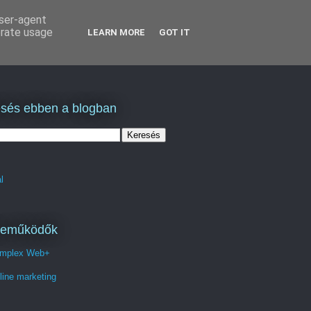
user-agent
erate usage
LEARN MORE
GOT IT
sés ebben a blogban
l
reműködők
mplex Web+
line marketing