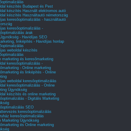
őoptimalizálás
dal készítés Budapest és Pest
dal készítés Használt elektromos autó
dal készítés Használtautó németország
íjas keresőoptimalizálás - használtautó
tország
íjas keresőoptimalizálás -
őoptimalizálás árak
gynökség - Havidíjas SEO
arketing, linképítés - Havidíjas honlap
őoptimalizálás
íjas weboldal készítés
őoptimalizálás
e marketing és keresőmarketing
dal keresőoptimalizálás -
őmarketing - Online marketing
őmarketing és linképítés - Online
ting
íjas weboldal keresőoptimalizálás
dal keresőoptimalizálás - Online
ting Ügynökség
dal készítés és online marketing
őoptimalizálás - Digitális Marketing
ökség
őoptimalizálás SEO
attervezés keresőoptimalizálás
uház keresőoptimalizálás
e Marketing Ügynökség
őmarketing és Online marketing
ökség