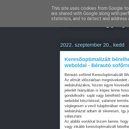
This site uses cookies from Google to 
are shared with Google along with per
Hulladékgyűj
statistics, and to detect and address 
2022. szeptember 20., kedd
Keresőoptimalizált bérelh
weboldal - Bérautó sofőrr
Bérautó sofőrrel Keresőoptimalizált 
Az elmúlt időszakban megnövekedett a
webáruházakra, hiszen egyre kevesebb 
jelenlét hiányában is képes lenne hos
gondolkodni: saját vagy bérelhető web
weboldal készítéssel, valamint termés
véglegesen a vevő tulajdonában mara
webáruházat adtam át sikeresen, így j
választani.
Az alábbi sorokkal bízom benne, hogy 
vagy inkább keresőoptimalizált bérelhe