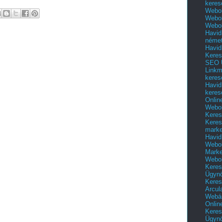
keres
Webol
Webol
Webol
Havid
néme
Havid
Keres
SEO Ü
Linkm
keres
Havid
keres
Onlin
Webol
Keres
Keres
marke
Havid
Webol
Marke
Webol
Keres
Ügyn
Keres
Arcul
Webár
Onlin
Keres
Ügyn