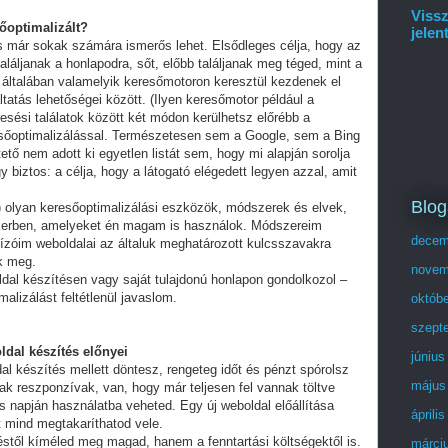
Vissz
sőoptimalizált?
jelen
és már sokak számára ismerős lehet. Elsődleges célja, hogy az
láljanak a honlapodra, sőt, előbb találjanak meg téged, mint a
 általában valamelyik keresőmotoron keresztül kezdenek el
tatás lehetőségei között. (Ilyen keresőmotor például a
esési találatok között két módon kerülhetsz előrébb a
eresőoptimalizálással. Természetesen sem a Google, sem a Bing
ő nem adott ki egyetlen listát sem, hogy mi alapján sorolja
y biztos: a célja, hogy a látogató elégedett legyen azzal, amit
Blog
olyan keresőoptimalizálási eszközök, módszerek és elvek,
ikerben, amelyeket én magam is használok. Módszereim
decem
ízóim weboldalai az általuk meghatározott kulcsszavakra
ek meg.
novem
ldal készítésen vagy saját tulajdonú honlapon gondolkozol –
alizálást feltétlenül javaslom.
októb
szept
ldal készítés előnyei
június
al készítés mellett döntesz, rengeteg időt és pénzt spórolsz
május
ak reszponzívak, van, hogy már teljesen fel vannak töltve
 napján használatba veheted. Egy új weboldal előállítása
áprili
t mind megtakaríthatod vele.
stől kíméled meg magad, hanem a fenntartási költségektől is.
márci