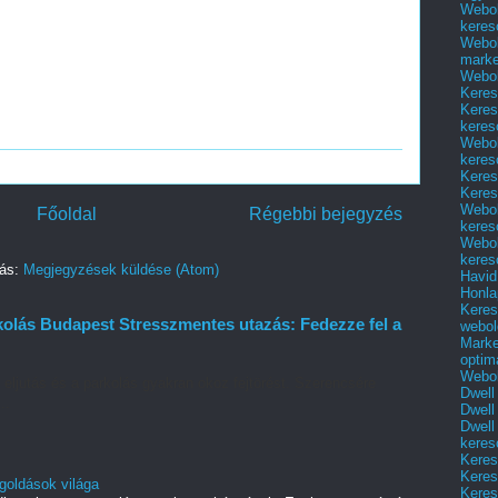
Webol
keres
Webol
marke
Webol
Keres
Keres
keres
Webol
keres
Keres
Keres
Webol
Főoldal
Régebbi bejegyzés
keres
Webol
keres
zás:
Megjegyzések küldése (Atom)
Havid
Honla
Keres
kolás Budapest Stresszmentes utazás: Fedezze fel a
webol
Marke
optim
Webol
 eljutás és a parkolás gyakran okoz fejtörést. Szerencsére
Dwell
..
Dwell
Dwell
keres
Keres
Keres
goldások világa
Keres