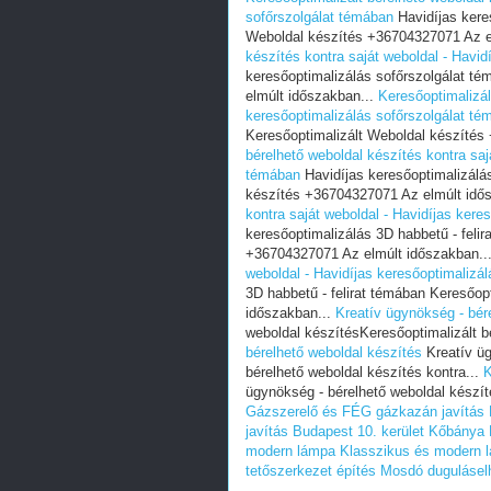
sofőrszolgálat témában
Havidíjas kere
Weboldal készítés +36704327071 Az e
készítés kontra saját weboldal - Havid
keresőoptimalizálás sofőrszolgálat t
elmúlt időszakban...
Keresőoptimalizál
keresőoptimalizálás sofőrszolgálat té
Keresőoptimalizált Weboldal készítés
bérelhető weboldal készítés kontra saj
témában
Havidíjas keresőoptimalizálás
készítés +36704327071 Az elmúlt idő
kontra saját weboldal - Havidíjas kere
keresőoptimalizálás 3D habbetű - feli
+36704327071 Az elmúlt időszakban..
weboldal - Havidíjas keresőoptimalizál
3D habbetű - felirat témában Keresőo
időszakban...
Kreatív ügynökség - bér
weboldal készítésKeresőoptimalizált b
bérelhető weboldal készítés
Kreatív üg
bérelhető weboldal készítés kontra...
K
ügynökség - bérelhető weboldal készíté
Gázszerelő és FÉG gázkazán javítás 
javítás Budapest 10. kerület Kőbánya
modern lámpa
Klasszikus és modern 
tetőszerkezet építés
Mosdó duguláselh