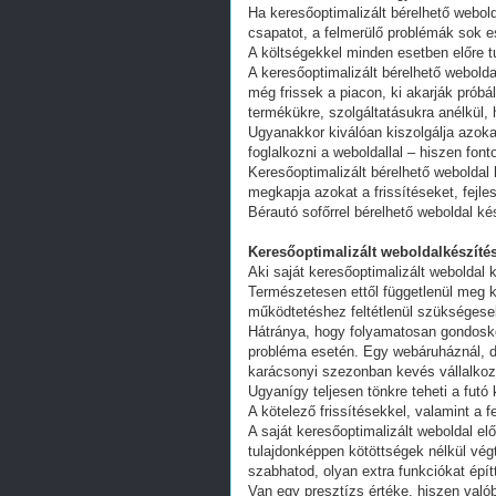
Ha keresőoptimalizált bérelhető webold
csapatot, a felmerülő problémák sok e
A költségekkel minden esetben előre tu
A keresőoptimalizált bérelhető webold
még frissek a piacon, ki akarják próbá
termékükre, szolgáltatásukra anélkül,
Ugyanakkor kiválóan kiszolgálja azoka
foglalkozni a weboldallal – hiszen fon
Keresőoptimalizált bérelhető weboldal 
megkapja azokat a frissítéseket, fejl
Bérautó sofőrrel bérelhető weboldal ké
Keresőoptimalizált weboldalkészítés
Aki saját keresőoptimalizált weboldal k
Természetesen ettől függetlenül meg k
működtetéshez feltétlenül szükségesek
Hátránya, hogy folyamatosan gondoskodn
probléma esetén. Egy webáruháznál, d
karácsonyi szezonban kevés vállalkoz
Ugyanígy teljesen tönkre teheti a futó
A kötelező frissítésekkel, valamint a 
A saját keresőoptimalizált weboldal e
tulajdonképpen kötöttségek nélkül vég
szabhatod, olyan extra funkciókat épít
Van egy presztízs értéke, hiszen valób