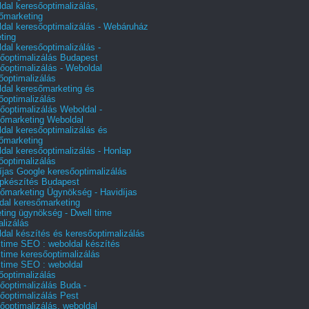
dal keresőoptimalizálás,
őmarketing
dal keresőoptimalizálás - Webáruház
ting
dal keresőoptimalizálás -
őoptimalizálás Budapest
őoptimalizálás - Weboldal
őoptimalizálás
dal keresőmarketing és
őoptimalizálás
őoptimalizálás Weboldal -
őmarketing Weboldal
dal keresőoptimalizálás és
őmarketing
dal keresőoptimalizálás - Honlap
őoptimalizálás
íjas Google keresőoptimalizálás
pkészítés Budapest
őmarketing Ügynökség - Havidíjas
dal keresőmarketing
ting ügynökség - Dwell time
alizálás
dal készítés és keresőoptimalizálás
 time SEO : weboldal készítés
 time keresőoptimalizálás
 time SEO : weboldal
őoptimalizálás
őoptimalizálás Buda -
őoptimalizálás Pest
őoptimalizálás, weboldal