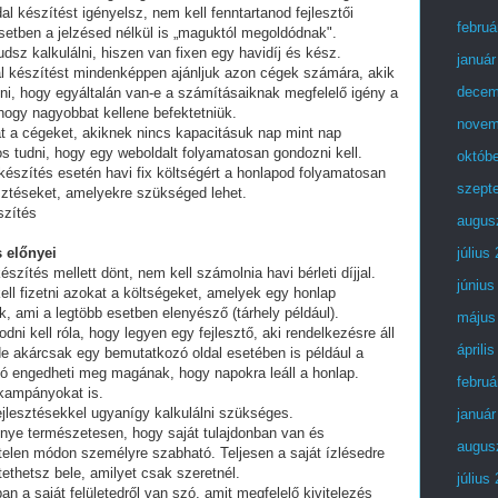
al készítést igényelsz, nem kell fenntartanod fejlesztői
februá
setben a jelzésed nélkül is „maguktól megoldódnak".
dsz kalkulálni, hiszen van fixen egy havidíj és kész.
január
al készítést mindenképpen ajánljuk azon cégek számára, akik
decem
lni, hogy egyáltalán van-e a számításaiknak megfelelő igény a
 hogy nagyobbat kellene befektetniük.
novem
t a cégeket, akiknek nincs kapacitásuk nap mint nap
tos tudni, hogy egy weboldalt folyamatosan gondozni kell.
októb
készítés esetén havi fix költségért a honlapod folyamatosan
szept
esztéseket, amelyekre szükséged lehet.
szítés
augus
 előnyei
július
észítés mellett dönt, nem kell számolnia havi bérleti díjjal.
június
ell fizetni azokat a költségeket, amelyek egy honlap
, ami a legtöbb esetben elenyésző (tárhely például).
május
i kell róla, hogy legyen egy fejlesztő, aki rendelkezésre áll
áprili
e akárcsak egy bemutatkozó oldal esetében is például a
ó engedheti meg magának, hogy napokra leáll a honlap.
februá
 kampányokat is.
fejlesztésekkel ugyanígy kalkulálni szükséges.
január
lőnye természetesen, hogy saját tulajdonban van és
augus
telen módon személyre szabható. Teljesen a saját ízlésedre
tethetsz bele, amilyet csak szeretnél.
július
an a saját felületedről van szó, amit megfelelő kivitelezés